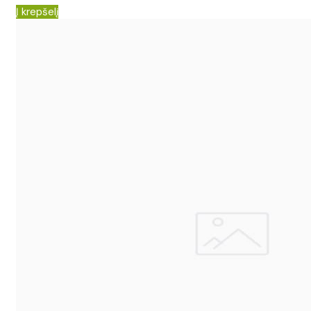
Į krepšelį