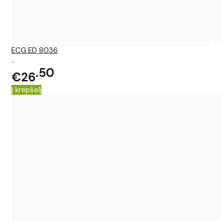
ECG ED 8036
..
50
€26
Į krepšelį