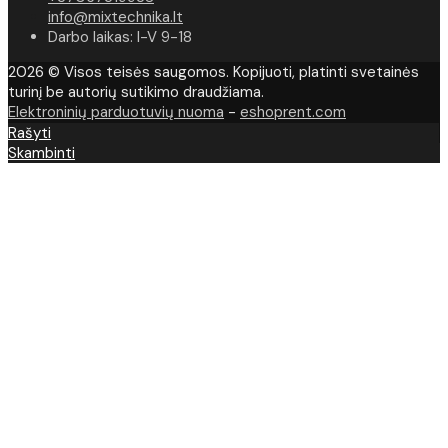
info@mixtechnika.lt
Darbo laikas: I-V 9-18
2026 © Visos teisės saugomos. Kopijuoti, platinti svetainės
turinį be autorių sutikimo draudžiama.
Elektroninių parduotuvių nuoma
-
eshoprent.com
Rašyti
Skambinti