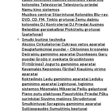
kolonėlės
Televizoriai
Televizorių priedai
Namų kino sistemos
Muzikos centrai
Stiprintuvai
Kolonėlės
Blu-ray,
DVD, CD, FM, Tinklo grotuvai
Žemų dažnių
kolonėlės
DJ Kontroleriai
DJ Priedai
Ausinės
Belaidžiai garsiakalbiai
Plokštelių grotuvai
(patefonai)
Smulki buitinė technika
Akcijos
Cirkuliatoriai
Cukraus vatos aparatai
Daugiafunkciniai puodai - Cikloninės krosnelės
Dešrainių gaminimo aparatai
Duonkepės
Garų
puodai
Grožis ir sveikata
Gruzdintuvės
(Fritiūrinės)
Jogurto gaminimo aparatai
Kavamalės
Kepsninės (Griliai)
Kiaušinių virimo
aparatai
Kokteilinės
Ledų gaminimo aparatai
Ledukų
gaminimo aparatai
Lygintuvai, lyginimo
sistemos
Mėsmalės
Mikseriai
Peilių galąstuvai
Pieno putų plaktuvas
Pjaustyklės
Priedai
Pūkų
surinkėjai
Siuvimo mašinos
Skrudintuvai
Smulkintuvai
Spragėsių gaminimo aparatai
Sulčiaspaudės
Sumuštinių keptuvai