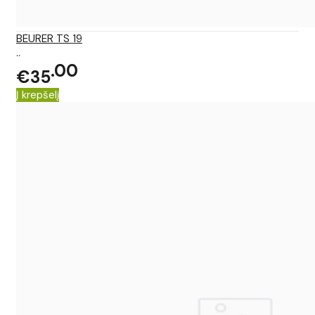
BEURER TS 19
..
00
€35
Į krepšelį