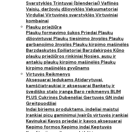
Svarstyklės
Trintuvai (blenderiai)
Vaflinės
Vaisių, daržovių džiovyklės
Vakuumatoriai
Virduliai
Virtuvinės svarstyklės
Virtuviniai
kombainai
Plaukų priežiūra
Plaukų formavimo šukos
Priedai
Plaukų
džiovintuvai
Plaukų tiesinimo žnyplės
Plaukų
garbanojimo žnyplės
Plaukų kirpimo mašinėlės
Barzdaskutės
Epiliatoriai
Barzdakirpės
Kūno
plaukų priežiūros rinkiniai
Nosies, ausų ir
antakių plaukų kirpimo mašinėlės
Plaukų
kirpimo mašinėlės gyvūnams
Virtuvės Reikmenys
Aksesuarai ledukams
Atidarytuvai,
kamščiatraukiai ir aksesuarai
Banketų ir
švediško stalo įranga
Baro reikmenys
BLIM
PLUS
Cukrinės
Dubenėliai
Gertuvės
GN indai
Greitpuodžiai
Indai biriems produktams, indeliai maistui
Įrankiai picų gaminimui
Įvairūs virtuvės įrankiai
Kavinukai
Kavos priedai ir kavos aksesuarai
Kepimo formos
Kepimo indai
Keptuvės