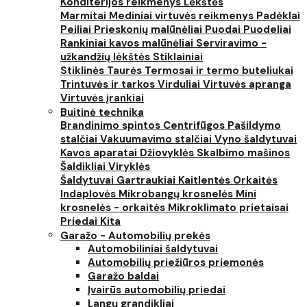
Konditerijos reikmenys
Lėkštės
Marmitai
Mediniai virtuvės reikmenys
Padėklai
Peiliai
Prieskonių malūnėliai
Puodai
Puodeliai
Rankiniai kavos malūnėliai
Serviravimo -
užkandžių lėkštės
Stiklainiai
Stiklinės
Taurės
Termosai ir termo buteliukai
Trintuvės ir tarkos
Virduliai
Virtuvės apranga
Virtuvės įrankiai
Buitinė technika
Brandinimo spintos
Centrifūgos
Pašildymo
stalčiai
Vakuumavimo stalčiai
Vyno šaldytuvai
Kavos aparatai
Džiovyklės
Skalbimo mašinos
Šaldikliai
Viryklės
Šaldytuvai
Gartraukiai
Kaitlentės
Orkaitės
Indaplovės
Mikrobangų krosnelės
Mini
krosnelės - orkaitės
Mikroklimato prietaisai
Priedai
Kita
Garažo - Automobilių prekės
Automobiliniai šaldytuvai
Automobilių priežiūros priemonės
Garažo baldai
Įvairūs automobilių priedai
Langų grandikliai