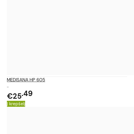
MEDISANA HP 605
..
49
€25
Į krepšelį