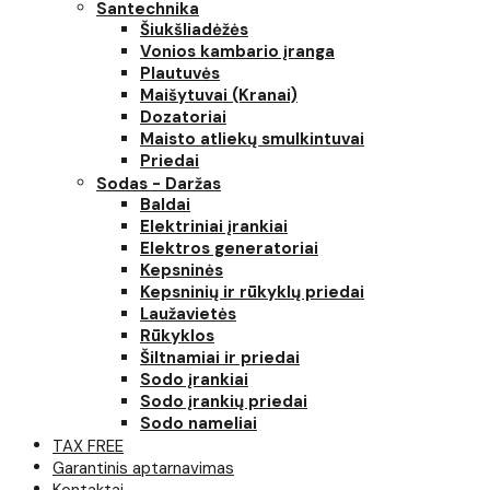
Santechnika
Šiukšliadėžės
Vonios kambario įranga
Plautuvės
Maišytuvai (Kranai)
Dozatoriai
Maisto atliekų smulkintuvai
Priedai
Sodas - Daržas
Baldai
Elektriniai įrankiai
Elektros generatoriai
Kepsninės
Kepsninių ir rūkyklų priedai
Laužavietės
Rūkyklos
Šiltnamiai ir priedai
Sodo įrankiai
Sodo įrankių priedai
Sodo nameliai
TAX FREE
Garantinis aptarnavimas
Kontaktai