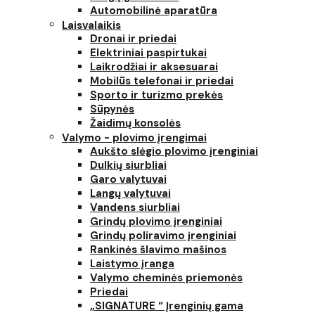
Automobilinė aparatūra
Laisvalaikis
Dronai ir priedai
Elektriniai paspirtukai
Laikrodžiai ir aksesuarai
Mobilūs telefonai ir priedai
Sporto ir turizmo prekės
Sūpynės
Žaidimų konsolės
Valymo - plovimo įrengimai
Aukšto slėgio plovimo įrenginiai
Dulkių siurbliai
Garo valytuvai
Langų valytuvai
Vandens siurbliai
Grindų plovimo įrenginiai
Grindų poliravimo įrenginiai
Rankinės šlavimo mašinos
Laistymo įranga
Valymo cheminės priemonės
Priedai
„SIGNATURE “ Įrenginių gama