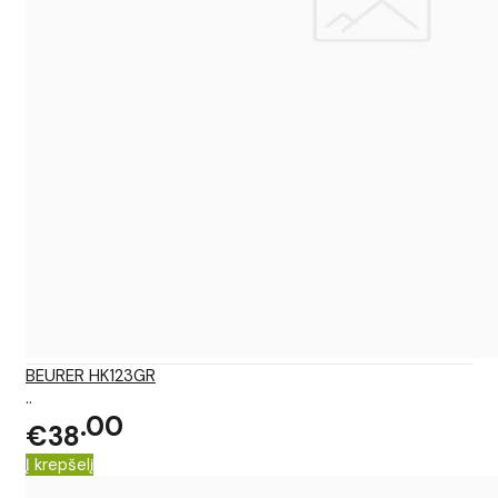
BEURER HK123GR
..
00
€38
Į krepšelį