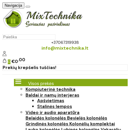
Navigacija
+37067319938
info@mixtechnika.lt
00
€0
0
Prekių krepšelis tuščias!
Visos prekės
Kompiuterinė technika
Baldai ir namų interjeras
Apšvietimas
Stalinės lempos
Video ir audio aparatūra
Belaidės kolonėlės
Bevielės kolonėlės
Grindinės kolonėlės
Kolonėlių komplektai
Lauko kolonėlės
Lubinės kolonėlės
Vakarėlių