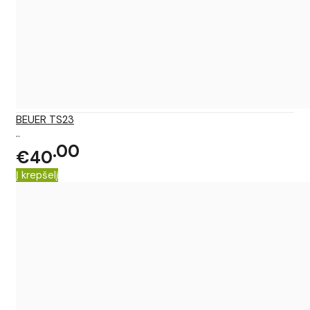
BEUER TS23
..
00
€40
Į krepšelį