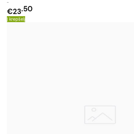
..
50
€23
Į krepšelį