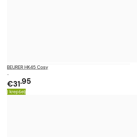
BEURER HK45 Cosy
..
95
€31
Į krepšelį