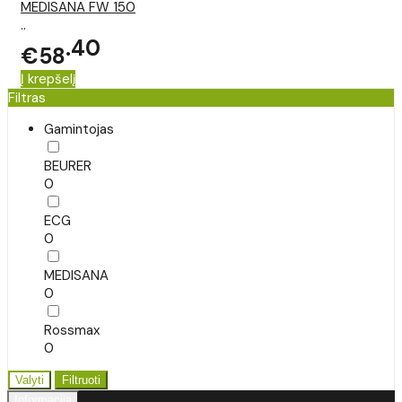
MEDISANA FW 150
..
40
€58
Į krepšelį
Filtras
Gamintojas
BEURER
0
ECG
0
MEDISANA
0
Rossmax
0
Valyti
Filtruoti
Informacija