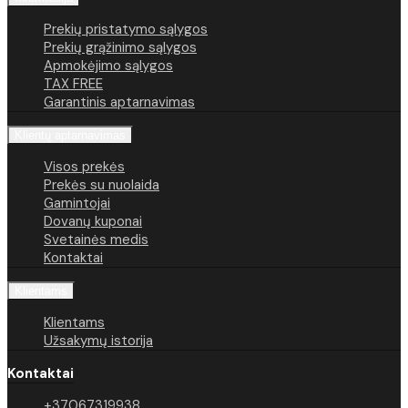
Prekių pristatymo sąlygos
Prekių grąžinimo sąlygos
Apmokėjimo sąlygos
TAX FREE
Garantinis aptarnavimas
Klientų aptarnavimas
Visos prekės
Prekės su nuolaida
Gamintojai
Dovanų kuponai
Svetainės medis
Kontaktai
Klientams
Klientams
Užsakymų istorija
Kontaktai
+37067319938