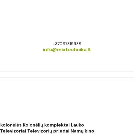
+37067319938
info@mixtechnika.lt
 kolonėlės
Kolonėlių komplektai
Lauko
Televizoriai
Televizorių priedai
Namų kino