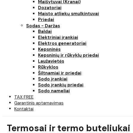
Maišytuvai (Kranai)
Dozatoriai
Maisto atliekų smulkintuvai
Priedai
Sodas - Daržas
Baldai
Elektriniai įrankiai
Elektros generatoriai
Kepsninės
Kepsninių ir rūkyklų priedai
Laužavietės
Rūkyklos
Šiltnamiai ir priedai
Sodo įrankiai
Sodo įrankių priedai
Sodo nameliai
TAX FREE
Garantinis aptarnavimas
Kontaktai
Termosai ir termo buteliukai