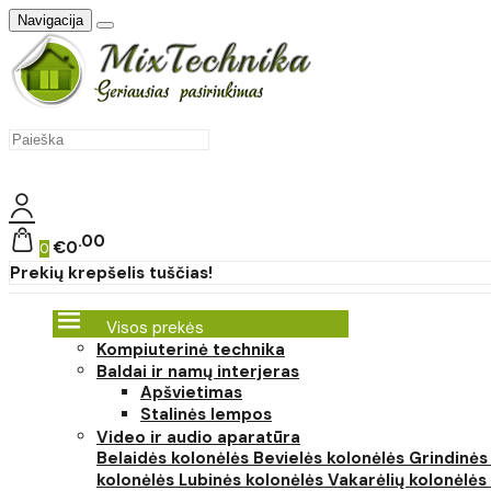
Navigacija
00
€0
0
Prekių krepšelis tuščias!
Visos prekės
Kompiuterinė technika
Baldai ir namų interjeras
Apšvietimas
Stalinės lempos
Video ir audio aparatūra
Belaidės kolonėlės
Bevielės kolonėlės
Grindinės
kolonėlės
Lubinės kolonėlės
Vakarėlių kolonėlės