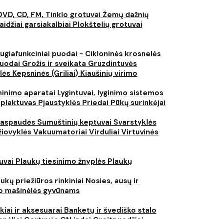
DVD, CD, FM, Tinklo grotuvai
Žemų dažnių
aidžiai garsiakalbiai
Plokštelių grotuvai
ugiafunkciniai puodai - Cikloninės krosnelės
puodai
Grožis ir sveikata
Gruzdintuvės
lės
Kepsninės (Griliai)
Kiaušinių virimo
inimo aparatai
Lygintuvai, lyginimo sistemos
 plaktuvas
Pjaustyklės
Priedai
Pūkų surinkėjai
iaspaudės
Sumuštinių keptuvai
Svarstyklės
džiovyklės
Vakuumatoriai
Virduliai
Virtuvinės
tuvai
Plaukų tiesinimo žnyplės
Plaukų
ukų priežiūros rinkiniai
Nosies, ausų ir
o mašinėlės gyvūnams
kiai ir aksesuarai
Banketų ir švediško stalo