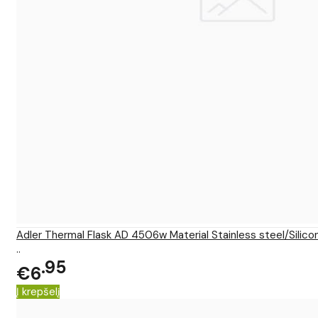
Adler Thermal Flask AD 4506w Material Stainless steel/Silic
..
95
€6
Į krepšelį