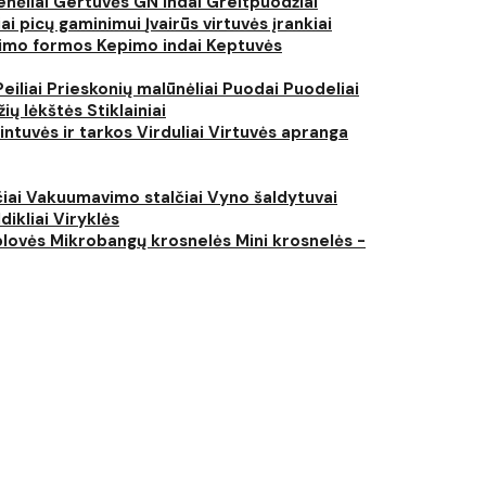
nėliai
Gertuvės
GN indai
Greitpuodžiai
iai picų gaminimui
Įvairūs virtuvės įrankiai
imo formos
Kepimo indai
Keptuvės
Peiliai
Prieskonių malūnėliai
Puodai
Puodeliai
žių lėkštės
Stiklainiai
intuvės ir tarkos
Virduliai
Virtuvės apranga
čiai
Vakuumavimo stalčiai
Vyno šaldytuvai
dikliai
Viryklės
plovės
Mikrobangų krosnelės
Mini krosnelės -