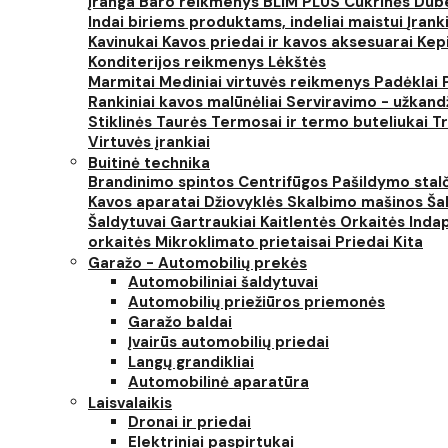
įranga
Baro reikmenys
BLIM PLUS
Cukrinės
Dube
Indai biriems produktams, indeliai maistui
Įrank
Kavinukai
Kavos priedai ir kavos aksesuarai
Kep
Konditerijos reikmenys
Lėkštės
Marmitai
Mediniai virtuvės reikmenys
Padėklai
Rankiniai kavos malūnėliai
Serviravimo - užkand
Stiklinės
Taurės
Termosai ir termo buteliukai
Tr
Virtuvės įrankiai
Buitinė technika
Brandinimo spintos
Centrifūgos
Pašildymo stal
Kavos aparatai
Džiovyklės
Skalbimo mašinos
Šal
Šaldytuvai
Gartraukiai
Kaitlentės
Orkaitės
Inda
orkaitės
Mikroklimato prietaisai
Priedai
Kita
Garažo - Automobilių prekės
Automobiliniai šaldytuvai
Automobilių priežiūros priemonės
Garažo baldai
Įvairūs automobilių priedai
Langų grandikliai
Automobilinė aparatūra
Laisvalaikis
Dronai ir priedai
Elektriniai paspirtukai