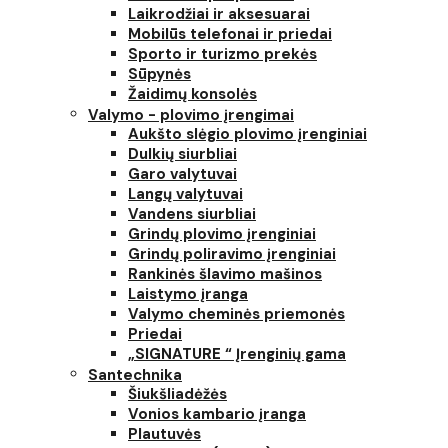
Laikrodžiai ir aksesuarai
Mobilūs telefonai ir priedai
Sporto ir turizmo prekės
Sūpynės
Žaidimų konsolės
Valymo - plovimo įrengimai
Aukšto slėgio plovimo įrenginiai
Dulkių siurbliai
Garo valytuvai
Langų valytuvai
Vandens siurbliai
Grindų plovimo įrenginiai
Grindų poliravimo įrenginiai
Rankinės šlavimo mašinos
Laistymo įranga
Valymo cheminės priemonės
Priedai
„SIGNATURE “ Įrenginių gama
Santechnika
Šiukšliadėžės
Vonios kambario įranga
Plautuvės