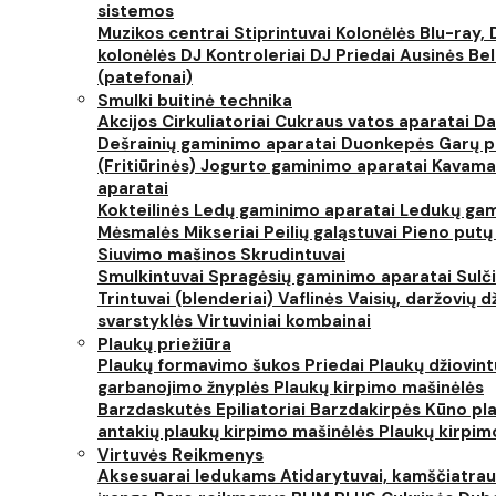
sistemos
Muzikos centrai
Stiprintuvai
Kolonėlės
Blu-ray, 
kolonėlės
DJ Kontroleriai
DJ Priedai
Ausinės
Bel
(patefonai)
Smulki buitinė technika
Akcijos
Cirkuliatoriai
Cukraus vatos aparatai
Da
Dešrainių gaminimo aparatai
Duonkepės
Garų 
(Fritiūrinės)
Jogurto gaminimo aparatai
Kavama
aparatai
Kokteilinės
Ledų gaminimo aparatai
Ledukų gam
Mėsmalės
Mikseriai
Peilių galąstuvai
Pieno putų
Siuvimo mašinos
Skrudintuvai
Smulkintuvai
Spragėsių gaminimo aparatai
Sulč
Trintuvai (blenderiai)
Vaflinės
Vaisių, daržovių 
svarstyklės
Virtuviniai kombainai
Plaukų priežiūra
Plaukų formavimo šukos
Priedai
Plaukų džiovin
garbanojimo žnyplės
Plaukų kirpimo mašinėlės
Barzdaskutės
Epiliatoriai
Barzdakirpės
Kūno pla
antakių plaukų kirpimo mašinėlės
Plaukų kirpim
Virtuvės Reikmenys
Aksesuarai ledukams
Atidarytuvai, kamščiatrau