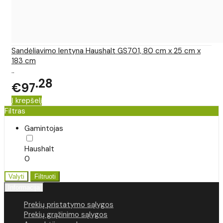
Sandėliavimo lentyna Haushalt GS701, 80 cm x 25 cm x
183 cm
..
28
€97
Į krepšelį
Filtras
Gamintojas
Haushalt
0
Valyti
Filtruoti
Informacija
Prekių pristatymo sąlygos
Prekių grąžinimo sąlygos