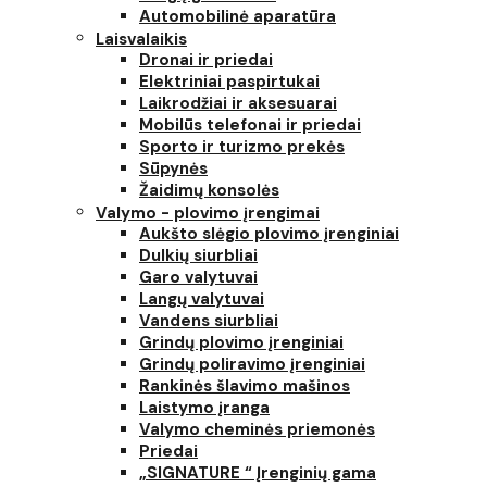
Automobilinė aparatūra
Laisvalaikis
Dronai ir priedai
Elektriniai paspirtukai
Laikrodžiai ir aksesuarai
Mobilūs telefonai ir priedai
Sporto ir turizmo prekės
Sūpynės
Žaidimų konsolės
Valymo - plovimo įrengimai
Aukšto slėgio plovimo įrenginiai
Dulkių siurbliai
Garo valytuvai
Langų valytuvai
Vandens siurbliai
Grindų plovimo įrenginiai
Grindų poliravimo įrenginiai
Rankinės šlavimo mašinos
Laistymo įranga
Valymo cheminės priemonės
Priedai
„SIGNATURE “ Įrenginių gama