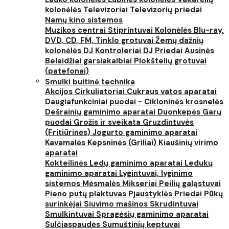
kolonėlės
Televizoriai
Televizorių priedai
Namų kino sistemos
Muzikos centrai
Stiprintuvai
Kolonėlės
Blu-ray,
DVD, CD, FM, Tinklo grotuvai
Žemų dažnių
kolonėlės
DJ Kontroleriai
DJ Priedai
Ausinės
Belaidžiai garsiakalbiai
Plokštelių grotuvai
(patefonai)
Smulki buitinė technika
Akcijos
Cirkuliatoriai
Cukraus vatos aparatai
Daugiafunkciniai puodai - Cikloninės krosnelės
Dešrainių gaminimo aparatai
Duonkepės
Garų
puodai
Grožis ir sveikata
Gruzdintuvės
(Fritiūrinės)
Jogurto gaminimo aparatai
Kavamalės
Kepsninės (Griliai)
Kiaušinių virimo
aparatai
Kokteilinės
Ledų gaminimo aparatai
Ledukų
gaminimo aparatai
Lygintuvai, lyginimo
sistemos
Mėsmalės
Mikseriai
Peilių galąstuvai
Pieno putų plaktuvas
Pjaustyklės
Priedai
Pūkų
surinkėjai
Siuvimo mašinos
Skrudintuvai
Smulkintuvai
Spragėsių gaminimo aparatai
Sulčiaspaudės
Sumuštinių keptuvai