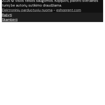
2026 © Visos teisės saugomos. Kopijuoti, platinti svetainės
turinį be autorių sutikimo draudžiama.
Elektroninių parduotuvių nuoma
-
eshoprent.com
Rašyti
Skambinti