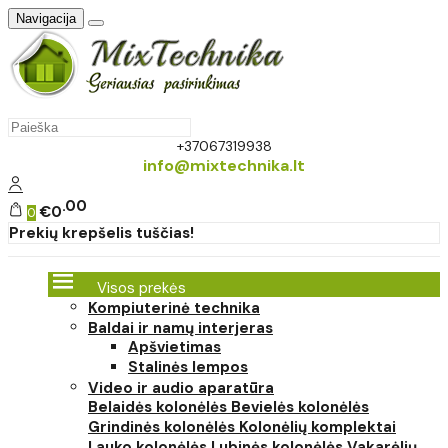
Navigacija
+37067319938
info@mixtechnika.lt
00
€0
0
Prekių krepšelis tuščias!
Visos prekės
Kompiuterinė technika
Baldai ir namų interjeras
Apšvietimas
Stalinės lempos
Video ir audio aparatūra
Belaidės kolonėlės
Bevielės kolonėlės
Grindinės kolonėlės
Kolonėlių komplektai
Lauko kolonėlės
Lubinės kolonėlės
Vakarėlių