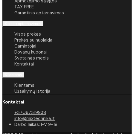
Apmokėjimo sąlygos
TAX FREE
Garantinis aptarnavimas
Klientų aptarnavimas
Visos prekės
Prekės su nuolaida
Gamintojai
Dovanų kuponai
Svetainės medis
Kontaktai
Klientams
Klientams
Užsakymų istorija
Kontaktai
+37067319938
info@mixtechnika.lt
Darbo laikas: I-V 9-18