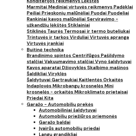
Konditerijos reikmenys
Lėkštės
Marmitai
Mediniai virtuvės reikmenys
Padėklai
Peiliai
Prieskonių malūnėliai
Puodai
Puodeliai
Rankiniai kavos malūnėliai
Serviravimo -
užkandžių lėkštės
Stiklainiai
Stiklinės
Taurės
Termosai ir termo buteliukai
Trintuvės ir tarkos
Virduliai
Virtuvės apranga
Virtuvės įrankiai
Buitinė technika
Brandinimo spintos
Centrifūgos
Pašildymo
stalčiai
Vakuumavimo stalčiai
Vyno šaldytuvai
Kavos aparatai
Džiovyklės
Skalbimo mašinos
Šaldikliai
Viryklės
Šaldytuvai
Gartraukiai
Kaitlentės
Orkaitės
Indaplovės
Mikrobangų krosnelės
Mini
krosnelės - orkaitės
Mikroklimato prietaisai
Priedai
Kita
Garažo - Automobilių prekės
Automobiliniai šaldytuvai
Automobilių priežiūros priemonės
Garažo baldai
Įvairūs automobilių priedai
Langų grandikliai