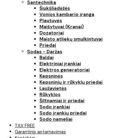
Santechnika
Šiukšliadėžės
Vonios kambario įranga
Plautuvės
Maišytuvai (Kranai)
Dozatoriai
Maisto atliekų smulkintuvai
Priedai
Sodas - Daržas
Baldai
Elektriniai įrankiai
Elektros generatoriai
Kepsninės
Kepsninių ir rūkyklų priedai
Laužavietės
Rūkyklos
Šiltnamiai ir priedai
Sodo įrankiai
Sodo įrankių priedai
Sodo nameliai
TAX FREE
Garantinis aptarnavimas
Kontaktai