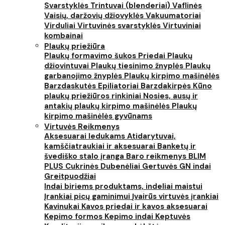
Svarstyklės
Trintuvai (blenderiai)
Vaflinės
Vaisių, daržovių džiovyklės
Vakuumatoriai
Virduliai
Virtuvinės svarstyklės
Virtuviniai
kombainai
Plaukų priežiūra
Plaukų formavimo šukos
Priedai
Plaukų
džiovintuvai
Plaukų tiesinimo žnyplės
Plaukų
garbanojimo žnyplės
Plaukų kirpimo mašinėlės
Barzdaskutės
Epiliatoriai
Barzdakirpės
Kūno
plaukų priežiūros rinkiniai
Nosies, ausų ir
antakių plaukų kirpimo mašinėlės
Plaukų
kirpimo mašinėlės gyvūnams
Virtuvės Reikmenys
Aksesuarai ledukams
Atidarytuvai,
kamščiatraukiai ir aksesuarai
Banketų ir
švediško stalo įranga
Baro reikmenys
BLIM
PLUS
Cukrinės
Dubenėliai
Gertuvės
GN indai
Greitpuodžiai
Indai biriems produktams, indeliai maistui
Įrankiai picų gaminimui
Įvairūs virtuvės įrankiai
Kavinukai
Kavos priedai ir kavos aksesuarai
Kepimo formos
Kepimo indai
Keptuvės