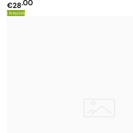
00
€28
Į krepšelį