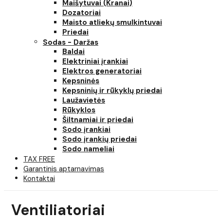
Maišytuvai (Kranai)
Dozatoriai
Maisto atliekų smulkintuvai
Priedai
Sodas - Daržas
Baldai
Elektriniai įrankiai
Elektros generatoriai
Kepsninės
Kepsninių ir rūkyklų priedai
Laužavietės
Rūkyklos
Šiltnamiai ir priedai
Sodo įrankiai
Sodo įrankių priedai
Sodo nameliai
TAX FREE
Garantinis aptarnavimas
Kontaktai
Ventiliatoriai