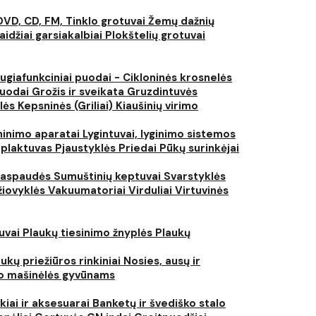
DVD, CD, FM, Tinklo grotuvai
Žemų dažnių
aidžiai garsiakalbiai
Plokštelių grotuvai
ugiafunkciniai puodai - Cikloninės krosnelės
puodai
Grožis ir sveikata
Gruzdintuvės
lės
Kepsninės (Griliai)
Kiaušinių virimo
inimo aparatai
Lygintuvai, lyginimo sistemos
 plaktuvas
Pjaustyklės
Priedai
Pūkų surinkėjai
iaspaudės
Sumuštinių keptuvai
Svarstyklės
džiovyklės
Vakuumatoriai
Virduliai
Virtuvinės
tuvai
Plaukų tiesinimo žnyplės
Plaukų
ukų priežiūros rinkiniai
Nosies, ausų ir
o mašinėlės gyvūnams
kiai ir aksesuarai
Banketų ir švediško stalo