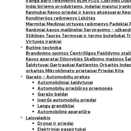
įranga
Baro reikmenys
BLIM PLUS
Cukrinės
Dube
Indai biriems produktams, indeliai maistui
Įrank
Kavinukai
Kavos priedai ir kavos aksesuarai
Kep
Konditerijos reikmenys
Lėkštės
Marmitai
Mediniai virtuvės reikmenys
Padėklai
Rankiniai kavos malūnėliai
Serviravimo - užkand
Stiklinės
Taurės
Termosai ir termo buteliukai
Tr
Virtuvės įrankiai
Buitinė technika
Brandinimo spintos
Centrifūgos
Pašildymo stal
Kavos aparatai
Džiovyklės
Skalbimo mašinos
Šal
Šaldytuvai
Gartraukiai
Kaitlentės
Orkaitės
Inda
orkaitės
Mikroklimato prietaisai
Priedai
Kita
Garažo - Automobilių prekės
Automobiliniai šaldytuvai
Automobilių priežiūros priemonės
Garažo baldai
Įvairūs automobilių priedai
Langų grandikliai
Automobilinė aparatūra
Laisvalaikis
Dronai ir priedai
Elektriniai paspirtukai