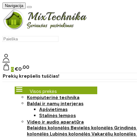
Navigacija
00
€0
0
Prekių krepšelis tuščias!
Visos prekės
Kompiuterinė technika
Baldai ir namų interjeras
Apšvietimas
Stalinės lempos
Video ir audio aparatūra
Belaidės kolonėlės
Bevielės kolonėlės
Grindinės
kolonėlės
Lubinės kolonėlės
Vakarėlių kolonėlės