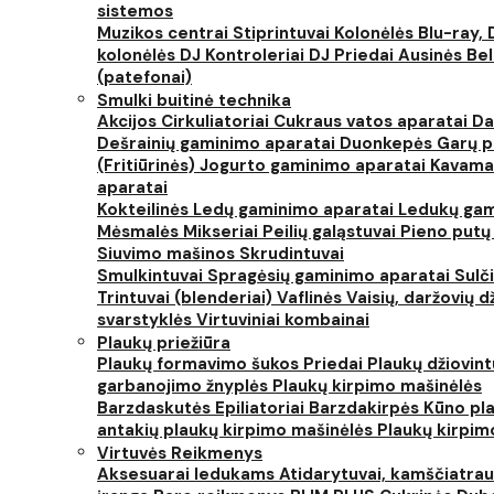
sistemos
Muzikos centrai
Stiprintuvai
Kolonėlės
Blu-ray, 
kolonėlės
DJ Kontroleriai
DJ Priedai
Ausinės
Bel
(patefonai)
Smulki buitinė technika
Akcijos
Cirkuliatoriai
Cukraus vatos aparatai
Da
Dešrainių gaminimo aparatai
Duonkepės
Garų 
(Fritiūrinės)
Jogurto gaminimo aparatai
Kavama
aparatai
Kokteilinės
Ledų gaminimo aparatai
Ledukų gam
Mėsmalės
Mikseriai
Peilių galąstuvai
Pieno putų
Siuvimo mašinos
Skrudintuvai
Smulkintuvai
Spragėsių gaminimo aparatai
Sulč
Trintuvai (blenderiai)
Vaflinės
Vaisių, daržovių 
svarstyklės
Virtuviniai kombainai
Plaukų priežiūra
Plaukų formavimo šukos
Priedai
Plaukų džiovin
garbanojimo žnyplės
Plaukų kirpimo mašinėlės
Barzdaskutės
Epiliatoriai
Barzdakirpės
Kūno pla
antakių plaukų kirpimo mašinėlės
Plaukų kirpim
Virtuvės Reikmenys
Aksesuarai ledukams
Atidarytuvai, kamščiatrau