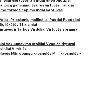
nėliai
Gertuvės
GN indai
Greitpuodžiai
iai picų gaminimui
Įvairūs virtuvės įrankiai
imo formos
Kepimo indai
Keptuvės
Peiliai
Prieskonių malūnėliai
Puodai
Puodeliai
žių lėkštės
Stiklainiai
intuvės ir tarkos
Virduliai
Virtuvės apranga
čiai
Vakuumavimo stalčiai
Vyno šaldytuvai
dikliai
Viryklės
plovės
Mikrobangų krosnelės
Mini krosnelės -