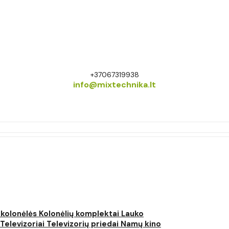
+37067319938
info@mixtechnika.lt
 kolonėlės
Kolonėlių komplektai
Lauko
Televizoriai
Televizorių priedai
Namų kino