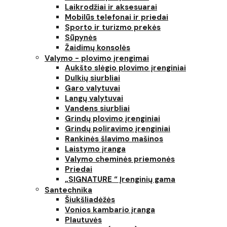
Laikrodžiai ir aksesuarai
Mobilūs telefonai ir priedai
Sporto ir turizmo prekės
Sūpynės
Žaidimų konsolės
Valymo - plovimo įrengimai
Aukšto slėgio plovimo įrenginiai
Dulkių siurbliai
Garo valytuvai
Langų valytuvai
Vandens siurbliai
Grindų plovimo įrenginiai
Grindų poliravimo įrenginiai
Rankinės šlavimo mašinos
Laistymo įranga
Valymo cheminės priemonės
Priedai
„SIGNATURE “ Įrenginių gama
Santechnika
Šiukšliadėžės
Vonios kambario įranga
Plautuvės