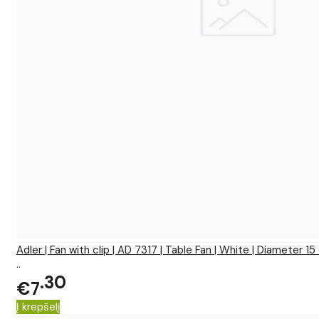
Adler | Fan with clip | AD 7317 | Table Fan | White | Diameter 
..
30
€7
Į krepšelį