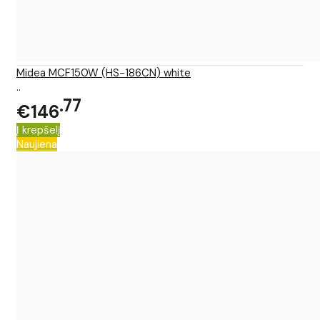
Midea MCF150W (HS-186CN) white
..
77
€146
Į krepšelį
Naujiena