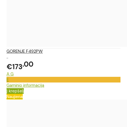
GORENJE F492PW
..
00
€173
A
G
E
Gaminio informacija
Į krepšelį
Naujiena