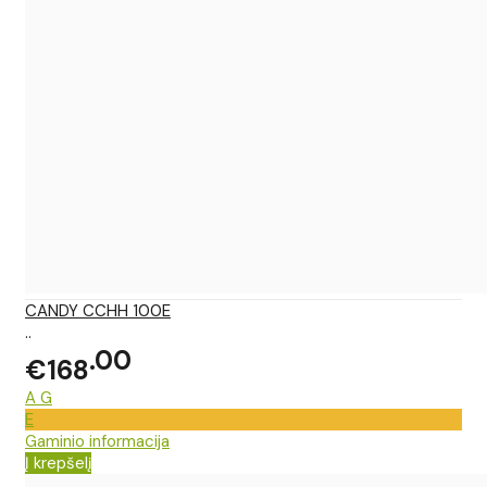
CANDY CCHH 100E
..
00
€168
A
G
E
Gaminio informacija
Į krepšelį