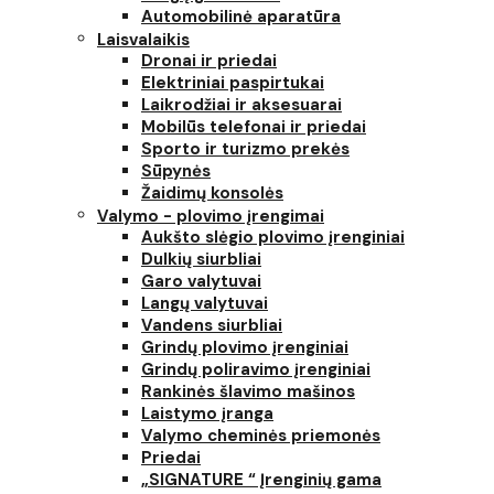
Automobilinė aparatūra
Laisvalaikis
Dronai ir priedai
Elektriniai paspirtukai
Laikrodžiai ir aksesuarai
Mobilūs telefonai ir priedai
Sporto ir turizmo prekės
Sūpynės
Žaidimų konsolės
Valymo - plovimo įrengimai
Aukšto slėgio plovimo įrenginiai
Dulkių siurbliai
Garo valytuvai
Langų valytuvai
Vandens siurbliai
Grindų plovimo įrenginiai
Grindų poliravimo įrenginiai
Rankinės šlavimo mašinos
Laistymo įranga
Valymo cheminės priemonės
Priedai
„SIGNATURE “ Įrenginių gama