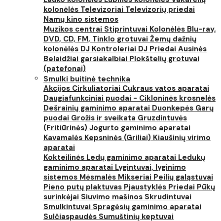
kolonėlės
Televizoriai
Televizorių priedai
Namų kino sistemos
Muzikos centrai
Stiprintuvai
Kolonėlės
Blu-ray,
DVD, CD, FM, Tinklo grotuvai
Žemų dažnių
kolonėlės
DJ Kontroleriai
DJ Priedai
Ausinės
Belaidžiai garsiakalbiai
Plokštelių grotuvai
(patefonai)
Smulki buitinė technika
Akcijos
Cirkuliatoriai
Cukraus vatos aparatai
Daugiafunkciniai puodai - Cikloninės krosnelės
Dešrainių gaminimo aparatai
Duonkepės
Garų
puodai
Grožis ir sveikata
Gruzdintuvės
(Fritiūrinės)
Jogurto gaminimo aparatai
Kavamalės
Kepsninės (Griliai)
Kiaušinių virimo
aparatai
Kokteilinės
Ledų gaminimo aparatai
Ledukų
gaminimo aparatai
Lygintuvai, lyginimo
sistemos
Mėsmalės
Mikseriai
Peilių galąstuvai
Pieno putų plaktuvas
Pjaustyklės
Priedai
Pūkų
surinkėjai
Siuvimo mašinos
Skrudintuvai
Smulkintuvai
Spragėsių gaminimo aparatai
Sulčiaspaudės
Sumuštinių keptuvai