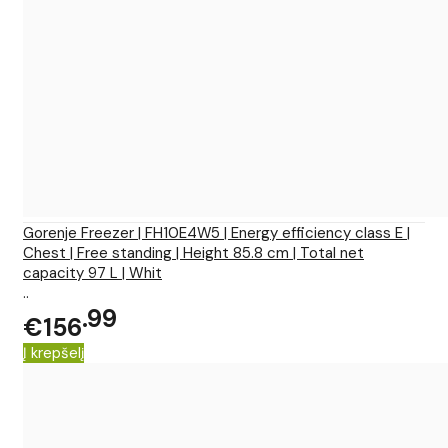
Gorenje Freezer | FH10E4W5 | Energy efficiency class E |
Chest | Free standing | Height 85.8 cm | Total net
capacity 97 L | Whit
..
99
€156
Į krepšelį