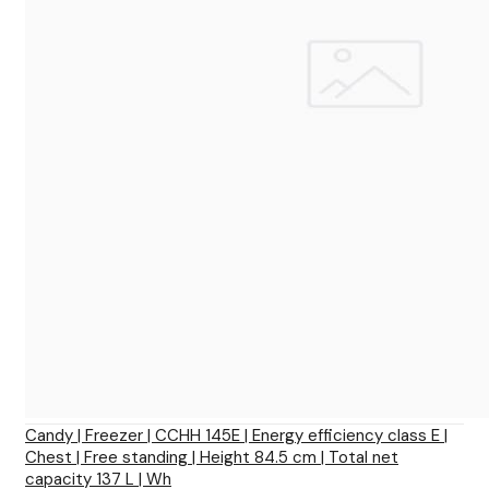
Candy | Freezer | CCHH 145E | Energy efficiency class E |
Chest | Free standing | Height 84.5 cm | Total net
capacity 137 L | Wh