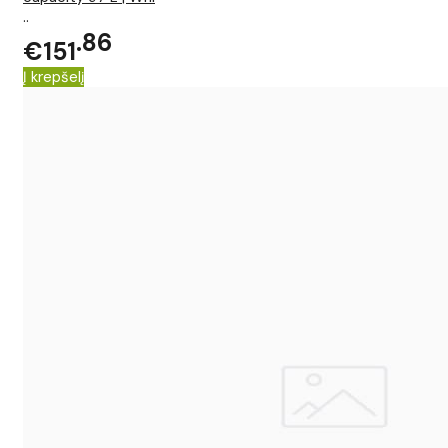
..
86
€151
Į krepšelį