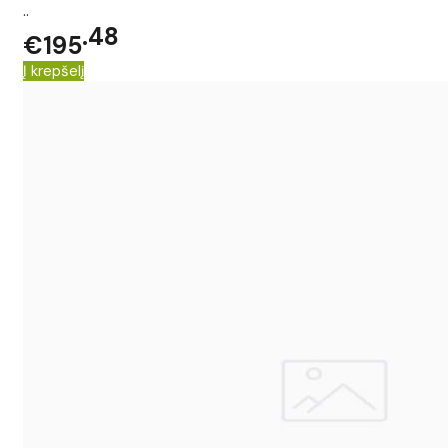
..
48
€195
Į krepšelį