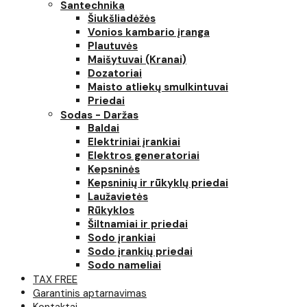
Santechnika
Šiukšliadėžės
Vonios kambario įranga
Plautuvės
Maišytuvai (Kranai)
Dozatoriai
Maisto atliekų smulkintuvai
Priedai
Sodas - Daržas
Baldai
Elektriniai įrankiai
Elektros generatoriai
Kepsninės
Kepsninių ir rūkyklų priedai
Laužavietės
Rūkyklos
Šiltnamiai ir priedai
Sodo įrankiai
Sodo įrankių priedai
Sodo nameliai
TAX FREE
Garantinis aptarnavimas
Kontaktai