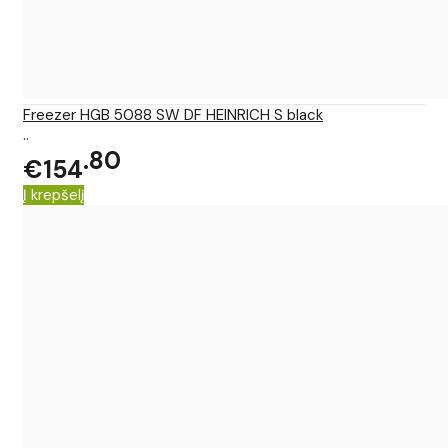
Freezer HGB 5088 SW DF HEINRICH S black
..
80
€154
Į krepšelį