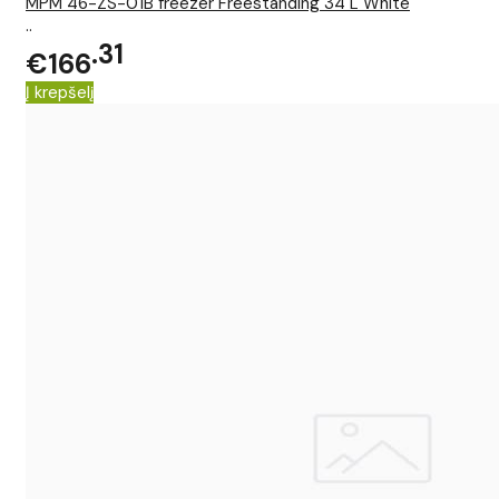
MPM 46-ZS-01B freezer Freestanding 34 L White
..
31
€166
Į krepšelį