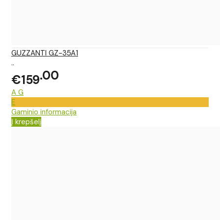
GUZZANTI GZ-35A1
..
00
€159
A
G
E
Gaminio informacija
Į krepšelį