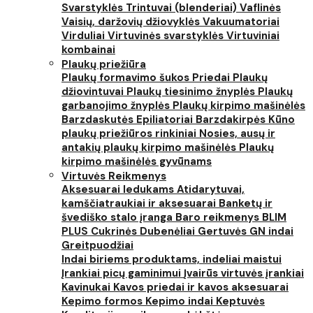
Svarstyklės
Trintuvai (blenderiai)
Vaflinės
Vaisių, daržovių džiovyklės
Vakuumatoriai
Virduliai
Virtuvinės svarstyklės
Virtuviniai
kombainai
Plaukų priežiūra
Plaukų formavimo šukos
Priedai
Plaukų
džiovintuvai
Plaukų tiesinimo žnyplės
Plaukų
garbanojimo žnyplės
Plaukų kirpimo mašinėlės
Barzdaskutės
Epiliatoriai
Barzdakirpės
Kūno
plaukų priežiūros rinkiniai
Nosies, ausų ir
antakių plaukų kirpimo mašinėlės
Plaukų
kirpimo mašinėlės gyvūnams
Virtuvės Reikmenys
Aksesuarai ledukams
Atidarytuvai,
kamščiatraukiai ir aksesuarai
Banketų ir
švediško stalo įranga
Baro reikmenys
BLIM
PLUS
Cukrinės
Dubenėliai
Gertuvės
GN indai
Greitpuodžiai
Indai biriems produktams, indeliai maistui
Įrankiai picų gaminimui
Įvairūs virtuvės įrankiai
Kavinukai
Kavos priedai ir kavos aksesuarai
Kepimo formos
Kepimo indai
Keptuvės