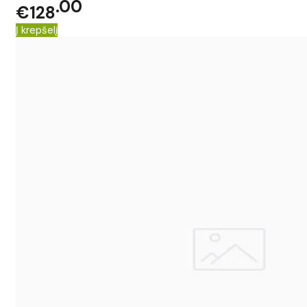
00
€128
Į krepšelį