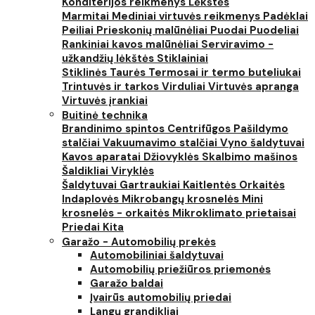
Konditerijos reikmenys
Lėkštės
Marmitai
Mediniai virtuvės reikmenys
Padėklai
Peiliai
Prieskonių malūnėliai
Puodai
Puodeliai
Rankiniai kavos malūnėliai
Serviravimo -
užkandžių lėkštės
Stiklainiai
Stiklinės
Taurės
Termosai ir termo buteliukai
Trintuvės ir tarkos
Virduliai
Virtuvės apranga
Virtuvės įrankiai
Buitinė technika
Brandinimo spintos
Centrifūgos
Pašildymo
stalčiai
Vakuumavimo stalčiai
Vyno šaldytuvai
Kavos aparatai
Džiovyklės
Skalbimo mašinos
Šaldikliai
Viryklės
Šaldytuvai
Gartraukiai
Kaitlentės
Orkaitės
Indaplovės
Mikrobangų krosnelės
Mini
krosnelės - orkaitės
Mikroklimato prietaisai
Priedai
Kita
Garažo - Automobilių prekės
Automobiliniai šaldytuvai
Automobilių priežiūros priemonės
Garažo baldai
Įvairūs automobilių priedai
Langų grandikliai