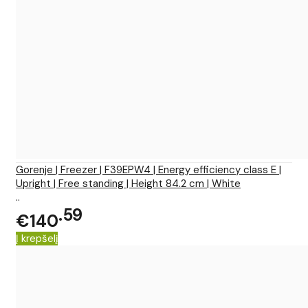
Gorenje | Freezer | F39EPW4 | Energy efficiency class E |
Upright | Free standing | Height 84.2 cm | White
..
59
€140
Į krepšelį