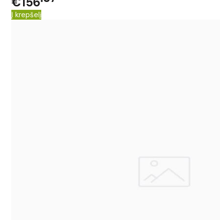
€156
Į krepšelį