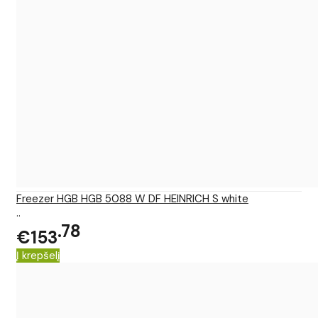
Freezer HGB HGB 5088 W DF HEINRICH S white
..
78
€153
Į krepšelį