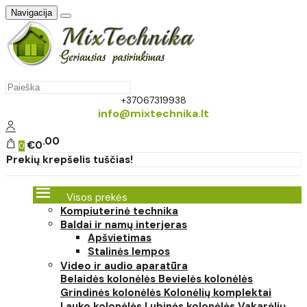
Navigacija
+37067319938
info@mixtechnika.lt
00
€0
0
Prekių krepšelis tuščias!
Visos prekės
Kompiuterinė technika
Baldai ir namų interjeras
Apšvietimas
Stalinės lempos
Video ir audio aparatūra
Belaidės kolonėlės
Bevielės kolonėlės
Grindinės kolonėlės
Kolonėlių komplektai
Lauko kolonėlės
Lubinės kolonėlės
Vakarėlių