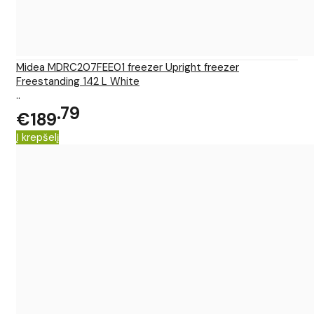
Midea MDRC207FEE01 freezer Upright freezer
Freestanding 142 L White
..
79
€189
Į krepšelį