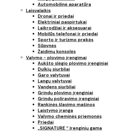
Automobilinė aparatūra
Laisvalaikis
Dronai ir priedai
Elektriniai paspirtukai
Laikrodžiai ir aksesuarai
Mobilūs telefonai ir priedai
Sporto ir turizmo prekės
Sūpynės
Žaidimų konsolės
Valymo - plovimo įrengimai
Aukšto slėgio plovimo įrenginiai
Dulkių siurbliai
Garo valytuvai
Langų valytuvai
Vandens siurbliai
Grindų plovimo įrenginiai
Grindų poliravimo įrenginiai
Rankinės šlavimo mašinos
Laistymo įranga
Valymo cheminės priemonės
Priedai
„SIGNATURE “ Įrenginių gama