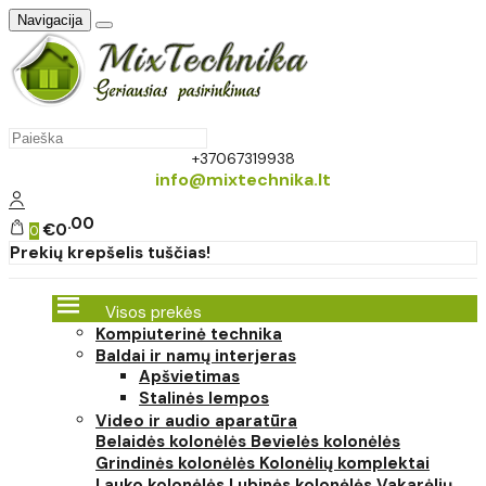
Navigacija
+37067319938
info@mixtechnika.lt
00
€0
0
Prekių krepšelis tuščias!
Visos prekės
Kompiuterinė technika
Baldai ir namų interjeras
Apšvietimas
Stalinės lempos
Video ir audio aparatūra
Belaidės kolonėlės
Bevielės kolonėlės
Grindinės kolonėlės
Kolonėlių komplektai
Lauko kolonėlės
Lubinės kolonėlės
Vakarėlių