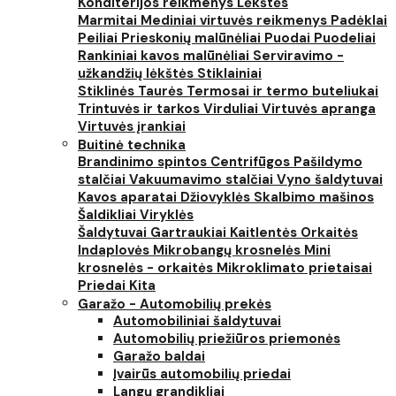
Konditerijos reikmenys
Lėkštės
Marmitai
Mediniai virtuvės reikmenys
Padėklai
Peiliai
Prieskonių malūnėliai
Puodai
Puodeliai
Rankiniai kavos malūnėliai
Serviravimo -
užkandžių lėkštės
Stiklainiai
Stiklinės
Taurės
Termosai ir termo buteliukai
Trintuvės ir tarkos
Virduliai
Virtuvės apranga
Virtuvės įrankiai
Buitinė technika
Brandinimo spintos
Centrifūgos
Pašildymo
stalčiai
Vakuumavimo stalčiai
Vyno šaldytuvai
Kavos aparatai
Džiovyklės
Skalbimo mašinos
Šaldikliai
Viryklės
Šaldytuvai
Gartraukiai
Kaitlentės
Orkaitės
Indaplovės
Mikrobangų krosnelės
Mini
krosnelės - orkaitės
Mikroklimato prietaisai
Priedai
Kita
Garažo - Automobilių prekės
Automobiliniai šaldytuvai
Automobilių priežiūros priemonės
Garažo baldai
Įvairūs automobilių priedai
Langų grandikliai