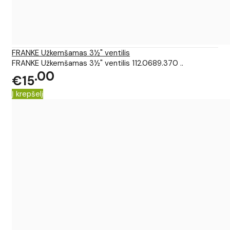
FRANKE Užkemšamas 3½" ventilis
FRANKE Užkemšamas 3½" ventilis 112.0689.370 ..
00
€15
Į krepšelį