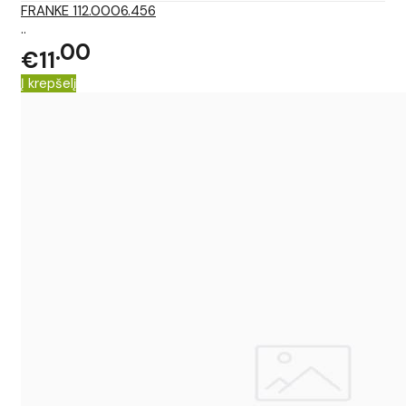
FRANKE 112.0006.456
..
00
€11
Į krepšelį