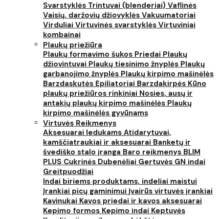
Svarstyklės
Trintuvai (blenderiai)
Vaflinės
Vaisių, daržovių džiovyklės
Vakuumatoriai
Virduliai
Virtuvinės svarstyklės
Virtuviniai
kombainai
Plaukų priežiūra
Plaukų formavimo šukos
Priedai
Plaukų
džiovintuvai
Plaukų tiesinimo žnyplės
Plaukų
garbanojimo žnyplės
Plaukų kirpimo mašinėlės
Barzdaskutės
Epiliatoriai
Barzdakirpės
Kūno
plaukų priežiūros rinkiniai
Nosies, ausų ir
antakių plaukų kirpimo mašinėlės
Plaukų
kirpimo mašinėlės gyvūnams
Virtuvės Reikmenys
Aksesuarai ledukams
Atidarytuvai,
kamščiatraukiai ir aksesuarai
Banketų ir
švediško stalo įranga
Baro reikmenys
BLIM
PLUS
Cukrinės
Dubenėliai
Gertuvės
GN indai
Greitpuodžiai
Indai biriems produktams, indeliai maistui
Įrankiai picų gaminimui
Įvairūs virtuvės įrankiai
Kavinukai
Kavos priedai ir kavos aksesuarai
Kepimo formos
Kepimo indai
Keptuvės