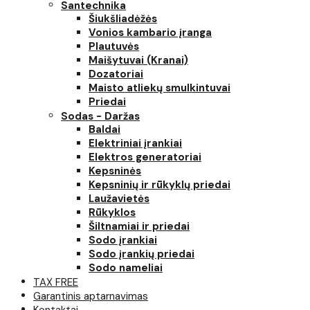
Santechnika
Šiukšliadėžės
Vonios kambario įranga
Plautuvės
Maišytuvai (Kranai)
Dozatoriai
Maisto atliekų smulkintuvai
Priedai
Sodas - Daržas
Baldai
Elektriniai įrankiai
Elektros generatoriai
Kepsninės
Kepsninių ir rūkyklų priedai
Laužavietės
Rūkyklos
Šiltnamiai ir priedai
Sodo įrankiai
Sodo įrankių priedai
Sodo nameliai
TAX FREE
Garantinis aptarnavimas
Kontaktai