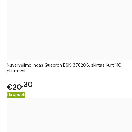
Nuvarvėjimo indas Quadron BSK-37820S, skirtas Kurt 110
plautuvei
..
30
€20
Į krepšelį