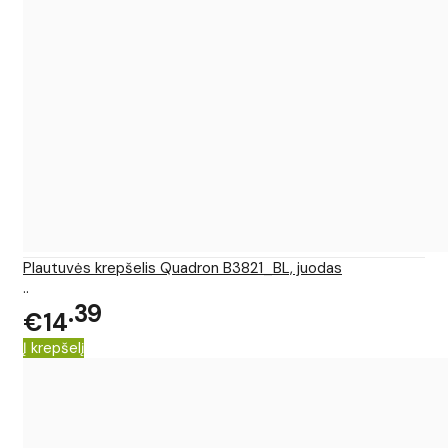
Plautuvės krepšelis Quadron B3821_BL, juodas
..
39
€14
Į krepšelį