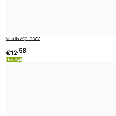
Ventilis AQF-005V
..
58
€12
Į krepšelį