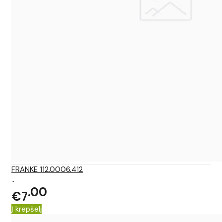
FRANKE 112.0006.412
..
00
€7
Į krepšelį