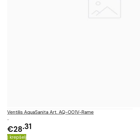
Ventilis AquaSanita Art. AQ-001V-Rame
..
31
€28
Į krepšelį