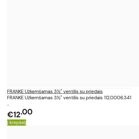
FRANKE Užkemšamas 3½" ventilis su priedais
FRANKE Užkemšamas 3½" ventilis su priedais 112.0006.341
..
00
€12
Į krepšelį