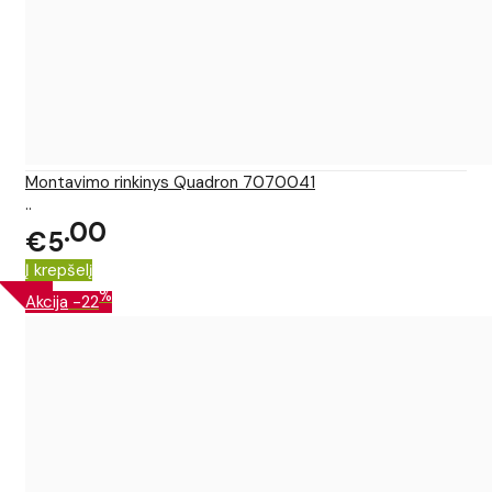
Montavimo rinkinys Quadron 7070041
..
00
€5
Į krepšelį
%
Akcija
-22