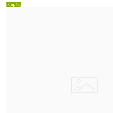
Į krepšelį