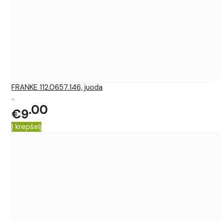
FRANKE 112.0657.146, juoda
..
00
€9
Į krepšelį