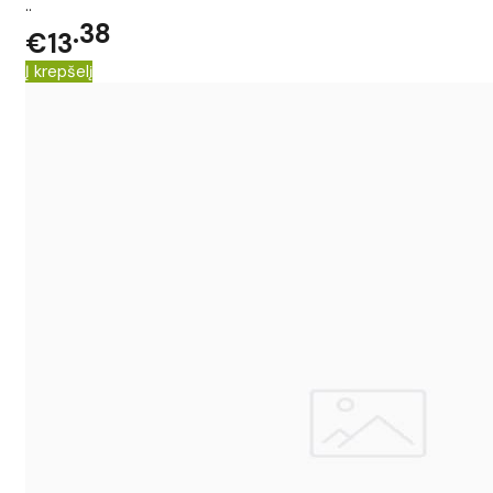
..
38
€13
Į krepšelį