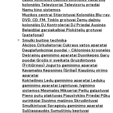
kolonėlės
Televizoriai
Televizorių priedai
Namų kino sistemos
Muzikos centrai
Stiprintuvai
Kolonėlės
Blu-ray,
DVD, CD, FM, Tinklo grotuvai
Žemų dažnių
kolonėlės
DJ Kontroleriai
DJ Priedai
Ausinės
Belaidžiai garsiakalbiai
Plokštelių grotuvai
(patefonai)
Smulki buitinė technika
Akcijos
Cirkuliatoriai
Cukraus vatos aparatai
Daugiafunkciniai puodai - Cikloninės krosnelės
Dešrainių gaminimo aparatai
Duonkepės
Garų
puodai
Grožis ir sveikata
Gruzdintuvės
(Fritiūrinės)
Jogurto gaminimo aparatai
Kavamalės
Kepsninės (Griliai)
Kiaušinių virimo
aparatai
Kokteilinės
Ledų gaminimo aparatai
Ledukų
gaminimo aparatai
Lygintuvai, lyginimo
sistemos
Mėsmalės
Mikseriai
Peilių galąstuvai
Pieno putų plaktuvas
Pjaustyklės
Priedai
Pūkų
surinkėjai
Siuvimo mašinos
Skrudintuvai
Smulkintuvai
Spragėsių gaminimo aparatai
Sulčiaspaudės
Sumuštinių keptuvai