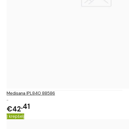
Medisana IPL840 88586
..
41
€42
Į krepšelį