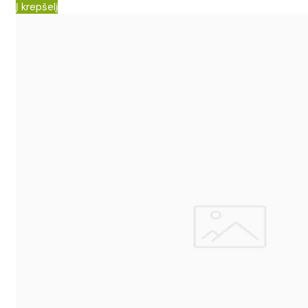
Į krepšelį