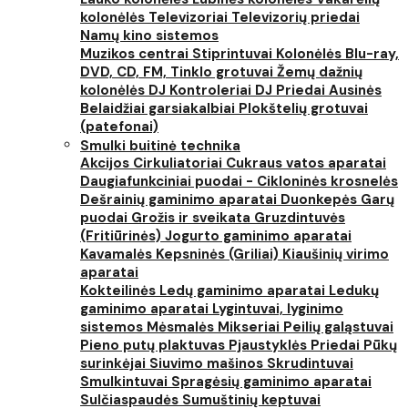
kolonėlės
Televizoriai
Televizorių priedai
Namų kino sistemos
Muzikos centrai
Stiprintuvai
Kolonėlės
Blu-ray,
DVD, CD, FM, Tinklo grotuvai
Žemų dažnių
kolonėlės
DJ Kontroleriai
DJ Priedai
Ausinės
Belaidžiai garsiakalbiai
Plokštelių grotuvai
(patefonai)
Smulki buitinė technika
Akcijos
Cirkuliatoriai
Cukraus vatos aparatai
Daugiafunkciniai puodai - Cikloninės krosnelės
Dešrainių gaminimo aparatai
Duonkepės
Garų
puodai
Grožis ir sveikata
Gruzdintuvės
(Fritiūrinės)
Jogurto gaminimo aparatai
Kavamalės
Kepsninės (Griliai)
Kiaušinių virimo
aparatai
Kokteilinės
Ledų gaminimo aparatai
Ledukų
gaminimo aparatai
Lygintuvai, lyginimo
sistemos
Mėsmalės
Mikseriai
Peilių galąstuvai
Pieno putų plaktuvas
Pjaustyklės
Priedai
Pūkų
surinkėjai
Siuvimo mašinos
Skrudintuvai
Smulkintuvai
Spragėsių gaminimo aparatai
Sulčiaspaudės
Sumuštinių keptuvai