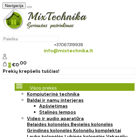
Navigacija
+37067319938
info@mixtechnika.lt
00
€0
0
Prekių krepšelis tuščias!
Visos prekės
Kompiuterinė technika
Baldai ir namų interjeras
Apšvietimas
Stalinės lempos
Video ir audio aparatūra
Belaidės kolonėlės
Bevielės kolonėlės
Grindinės kolonėlės
Kolonėlių komplektai
Lauko kolonėlės
Lubinės kolonėlės
Vakarėlių