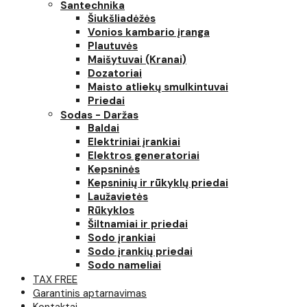
Santechnika
Šiukšliadėžės
Vonios kambario įranga
Plautuvės
Maišytuvai (Kranai)
Dozatoriai
Maisto atliekų smulkintuvai
Priedai
Sodas - Daržas
Baldai
Elektriniai įrankiai
Elektros generatoriai
Kepsninės
Kepsninių ir rūkyklų priedai
Laužavietės
Rūkyklos
Šiltnamiai ir priedai
Sodo įrankiai
Sodo įrankių priedai
Sodo nameliai
TAX FREE
Garantinis aptarnavimas
Kontaktai