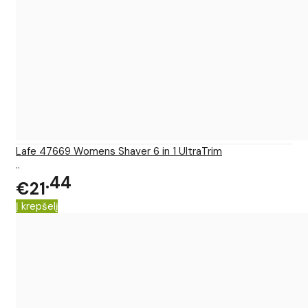
Lafe 47669 Womens Shaver 6 in 1 UltraTrim
..
44
€21
Į krepšelį