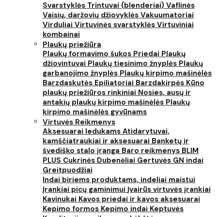
Svarstyklės
Trintuvai (blenderiai)
Vaflinės
Vaisių, daržovių džiovyklės
Vakuumatoriai
Virduliai
Virtuvinės svarstyklės
Virtuviniai
kombainai
Plaukų priežiūra
Plaukų formavimo šukos
Priedai
Plaukų
džiovintuvai
Plaukų tiesinimo žnyplės
Plaukų
garbanojimo žnyplės
Plaukų kirpimo mašinėlės
Barzdaskutės
Epiliatoriai
Barzdakirpės
Kūno
plaukų priežiūros rinkiniai
Nosies, ausų ir
antakių plaukų kirpimo mašinėlės
Plaukų
kirpimo mašinėlės gyvūnams
Virtuvės Reikmenys
Aksesuarai ledukams
Atidarytuvai,
kamščiatraukiai ir aksesuarai
Banketų ir
švediško stalo įranga
Baro reikmenys
BLIM
PLUS
Cukrinės
Dubenėliai
Gertuvės
GN indai
Greitpuodžiai
Indai biriems produktams, indeliai maistui
Įrankiai picų gaminimui
Įvairūs virtuvės įrankiai
Kavinukai
Kavos priedai ir kavos aksesuarai
Kepimo formos
Kepimo indai
Keptuvės