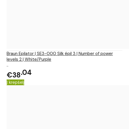
Braun Epilator | SE3-000 Silk épil 3 | Number of power
levels 2 | White/Purple
..
04
€38
Į krepšelį