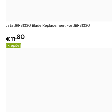
Jata JRRS1320 Blade Replacement For JBRS1320
..
80
€11
Į krepšelį