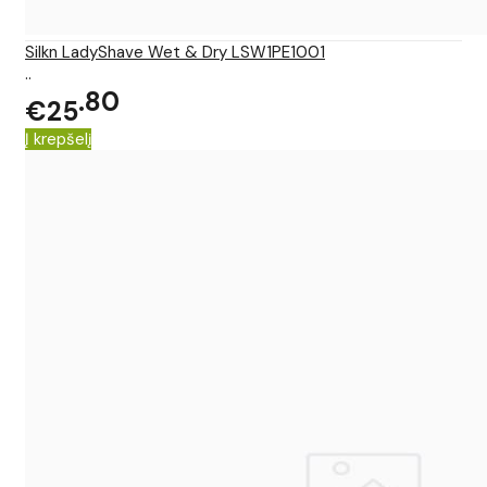
Silkn LadyShave Wet & Dry LSW1PE1001
..
80
€25
Į krepšelį