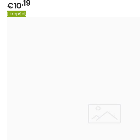
19
€10
Į krepšelį