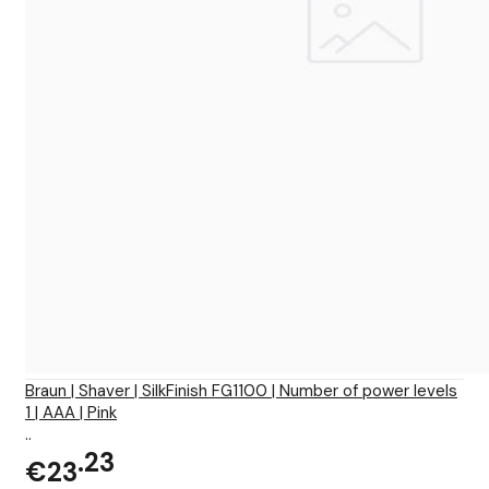
Braun | Shaver | SilkFinish FG1100 | Number of power levels
1 | AAA | Pink
..
23
€23