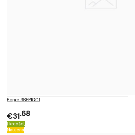
Beper 3BEPI001
..
68
€31
Į krepšelį
Naujiena