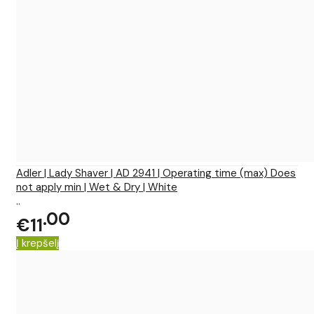
Adler | Lady Shaver | AD 2941 | Operating time (max) Does
not apply min | Wet & Dry | White
..
00
€11
Į krepšelį