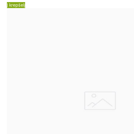
Į krepšelį