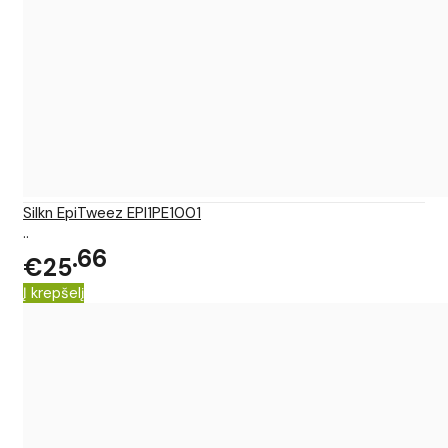
Silkn EpiTweez EPI1PE1001
..
66
€25
Į krepšelį