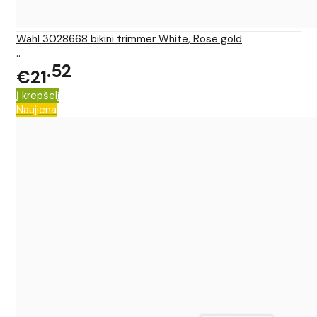
Wahl 3028668 bikini trimmer White, Rose gold
..
52
€21
Į krepšelį
Naujiena