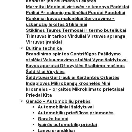
Konditerijos reikmenys
Lėkštės
Marmitai
Mediniai virtuvės reikmenys
Padėklai
Peiliai
Prieskonių malūnėliai
Puodai
Puodeliai
Rankiniai kavos malūnėliai
Serviravimo -
užkandžių lėkštės
Stiklainiai
Stiklinės
Taurės
Termosai ir termo buteliukai
Trintuvės ir tarkos
Virduliai
Virtuvės apranga
Virtuvės įrankiai
Buitinė technika
Brandinimo spintos
Centrifūgos
Pašildymo
stalčiai
Vakuumavimo stalčiai
Vyno šaldytuvai
Kavos aparatai
Džiovyklės
Skalbimo mašinos
Šaldikliai
Viryklės
Šaldytuvai
Gartraukiai
Kaitlentės
Orkaitės
Indaplovės
Mikrobangų krosnelės
Mini
krosnelės - orkaitės
Mikroklimato prietaisai
Priedai
Kita
Garažo - Automobilių prekės
Automobiliniai šaldytuvai
Automobilių priežiūros priemonės
Garažo baldai
Įvairūs automobilių priedai
Langų grandikliai