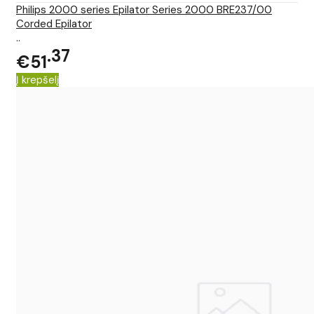
Philips 2000 series Epilator Series 2000 BRE237/00
Corded Epilator
..
37
€51
Į krepšelį