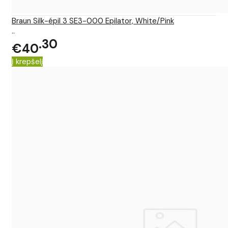
Braun Silk-épil 3 SE3-000 Epilator, White/Pink
..
30
€40
Į krepšelį