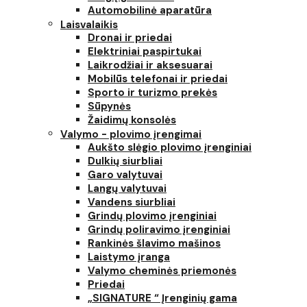
Automobilinė aparatūra
Laisvalaikis
Dronai ir priedai
Elektriniai paspirtukai
Laikrodžiai ir aksesuarai
Mobilūs telefonai ir priedai
Sporto ir turizmo prekės
Sūpynės
Žaidimų konsolės
Valymo - plovimo įrengimai
Aukšto slėgio plovimo įrenginiai
Dulkių siurbliai
Garo valytuvai
Langų valytuvai
Vandens siurbliai
Grindų plovimo įrenginiai
Grindų poliravimo įrenginiai
Rankinės šlavimo mašinos
Laistymo įranga
Valymo cheminės priemonės
Priedai
„SIGNATURE “ Įrenginių gama