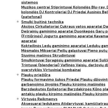
sistemos
Muzikos centrai
Stiprintuvai
Kolonėlės
Blu-ray, 
kolonėlės
DJ Kontroleriai
DJ Priedai
Ausinės
Bel
(patefonai)
Smulki buitinė technika
Akcijos
Cirkuliatoriai
Cukraus vatos aparatai
Da
Dešrainių gaminimo aparatai
Duonkepės
Garų 
(Fritiūrinės)
Jogurto gaminimo aparatai
Kavama
aparatai
Kokteilinės
Ledų gaminimo aparatai
Ledukų gam
Mėsmalės
Mikseriai
Peilių galąstuvai
Pieno putų
Siuvimo mašinos
Skrudintuvai
Smulkintuvai
Spragėsių gaminimo aparatai
Sulč
Trintuvai (blenderiai)
Vaflinės
Vaisių, daržovių 
svarstyklės
Virtuviniai kombainai
Plaukų priežiūra
Plaukų formavimo šukos
Priedai
Plaukų džiovin
garbanojimo žnyplės
Plaukų kirpimo mašinėlės
Barzdaskutės
Epiliatoriai
Barzdakirpės
Kūno pla
antakių plaukų kirpimo mašinėlės
Plaukų kirpim
Virtuvės Reikmenys
Aksesuarai ledukams
Atidarytuvai, kamščiatrau