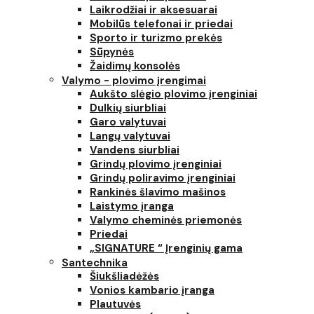
Laikrodžiai ir aksesuarai
Mobilūs telefonai ir priedai
Sporto ir turizmo prekės
Sūpynės
Žaidimų konsolės
Valymo - plovimo įrengimai
Aukšto slėgio plovimo įrenginiai
Dulkių siurbliai
Garo valytuvai
Langų valytuvai
Vandens siurbliai
Grindų plovimo įrenginiai
Grindų poliravimo įrenginiai
Rankinės šlavimo mašinos
Laistymo įranga
Valymo cheminės priemonės
Priedai
„SIGNATURE “ Įrenginių gama
Santechnika
Šiukšliadėžės
Vonios kambario įranga
Plautuvės