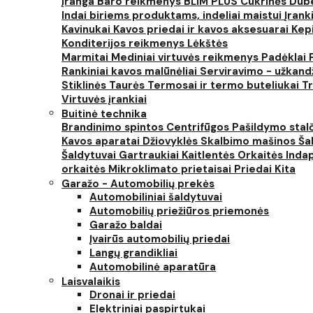
įranga
Baro reikmenys
BLIM PLUS
Cukrinės
Dube
Indai biriems produktams, indeliai maistui
Įrank
Kavinukai
Kavos priedai ir kavos aksesuarai
Kep
Konditerijos reikmenys
Lėkštės
Marmitai
Mediniai virtuvės reikmenys
Padėklai
Rankiniai kavos malūnėliai
Serviravimo - užkand
Stiklinės
Taurės
Termosai ir termo buteliukai
Tr
Virtuvės įrankiai
Buitinė technika
Brandinimo spintos
Centrifūgos
Pašildymo stal
Kavos aparatai
Džiovyklės
Skalbimo mašinos
Šal
Šaldytuvai
Gartraukiai
Kaitlentės
Orkaitės
Inda
orkaitės
Mikroklimato prietaisai
Priedai
Kita
Garažo - Automobilių prekės
Automobiliniai šaldytuvai
Automobilių priežiūros priemonės
Garažo baldai
Įvairūs automobilių priedai
Langų grandikliai
Automobilinė aparatūra
Laisvalaikis
Dronai ir priedai
Elektriniai paspirtukai