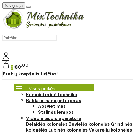
Navigacija
00
€0
0
Prekių krepšelis tuščias!
Visos prekės
Kompiuterinė technika
Baldai ir namų interjeras
Apšvietimas
Stalinės lempos
Video ir audio aparatūra
Belaidės kolonėlės
Bevielės kolonėlės
Grindinės
kolonėlės
Lubinės kolonėlės
Vakarėlių kolonėlės