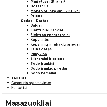
Maišytuvai (Kranai)
Dozatoriai
Maisto atliekų smulkintuvai
Priedai
Sodas - Daržas
Baldai
Elektriniai įrankiai
Elektros generatoriai
Kepsninės
Kepsninių ir rūkyklų priedai
Laužavietės
Rūkyklos
Šiltnamiai ir priedai
Sodo įrankiai
Sodo įrankių priedai
Sodo nameliai
TAX FREE
Garantinis aptarnavimas
Kontaktai
Masažuokliai