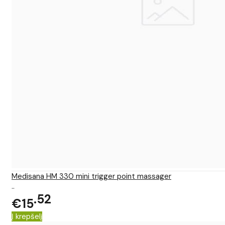
Medisana HM 330 mini trigger point massager
..
52
€15
Į krepšelį