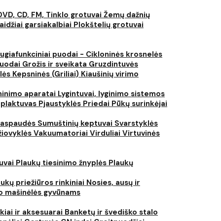
DVD, CD, FM, Tinklo grotuvai
Žemų dažnių
aidžiai garsiakalbiai
Plokštelių grotuvai
ugiafunkciniai puodai - Cikloninės krosnelės
puodai
Grožis ir sveikata
Gruzdintuvės
lės
Kepsninės (Griliai)
Kiaušinių virimo
inimo aparatai
Lygintuvai, lyginimo sistemos
 plaktuvas
Pjaustyklės
Priedai
Pūkų surinkėjai
iaspaudės
Sumuštinių keptuvai
Svarstyklės
džiovyklės
Vakuumatoriai
Virduliai
Virtuvinės
tuvai
Plaukų tiesinimo žnyplės
Plaukų
ukų priežiūros rinkiniai
Nosies, ausų ir
o mašinėlės gyvūnams
kiai ir aksesuarai
Banketų ir švediško stalo