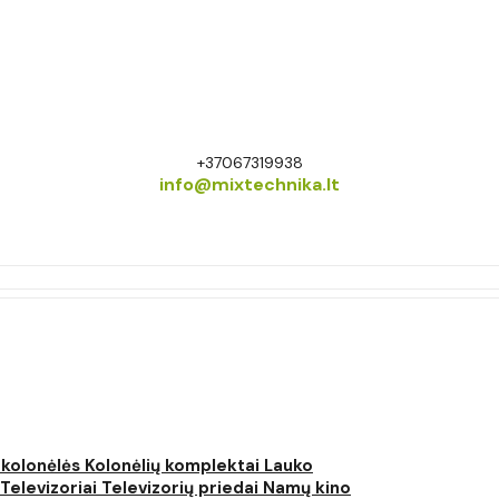
+37067319938
info@mixtechnika.lt
 kolonėlės
Kolonėlių komplektai
Lauko
Televizoriai
Televizorių priedai
Namų kino