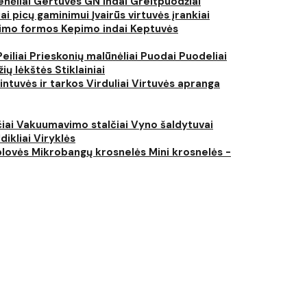
nėliai
Gertuvės
GN indai
Greitpuodžiai
iai picų gaminimui
Įvairūs virtuvės įrankiai
imo formos
Kepimo indai
Keptuvės
Peiliai
Prieskonių malūnėliai
Puodai
Puodeliai
žių lėkštės
Stiklainiai
intuvės ir tarkos
Virduliai
Virtuvės apranga
čiai
Vakuumavimo stalčiai
Vyno šaldytuvai
dikliai
Viryklės
plovės
Mikrobangų krosnelės
Mini krosnelės -