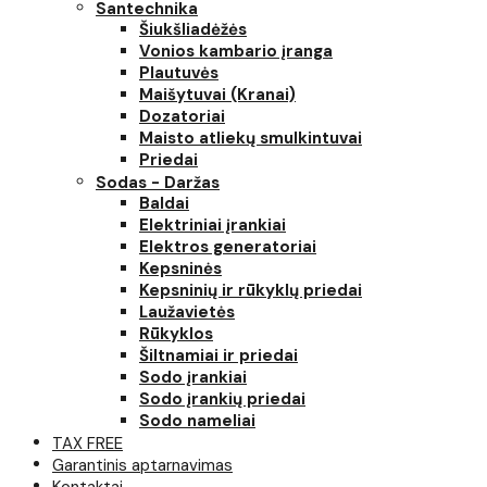
Santechnika
Šiukšliadėžės
Vonios kambario įranga
Plautuvės
Maišytuvai (Kranai)
Dozatoriai
Maisto atliekų smulkintuvai
Priedai
Sodas - Daržas
Baldai
Elektriniai įrankiai
Elektros generatoriai
Kepsninės
Kepsninių ir rūkyklų priedai
Laužavietės
Rūkyklos
Šiltnamiai ir priedai
Sodo įrankiai
Sodo įrankių priedai
Sodo nameliai
TAX FREE
Garantinis aptarnavimas
Kontaktai