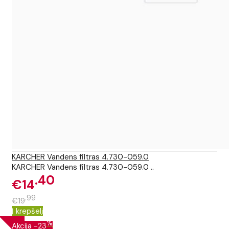
KARCHER Vandens filtras 4.730-059.0
KARCHER Vandens filtras 4.730-059.0 ..
40
€14
99
€19
Į krepšelį
%
Akcija
-23