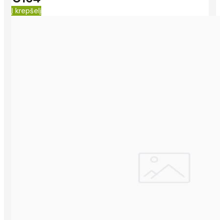
Į krepšelį