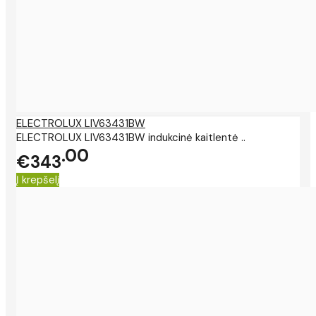
ELECTROLUX LIV63431BW
ELECTROLUX LIV63431BW indukcinė kaitlentė ..
00
€343
Į krepšelį