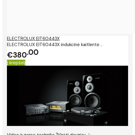
ELECTROLUX EIT60443X
ELECTROLUX EIT60443X indukcinė kaitlentė ..
00
€380
Į krepšelį