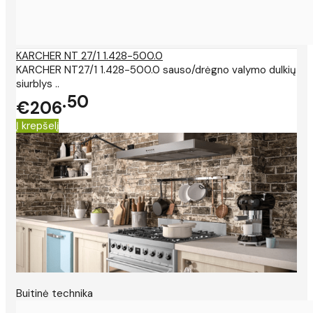
KARCHER NT 27/1 1.428-500.0
KARCHER NT27/1 1.428-500.0 sauso/drėgno valymo dulkių
siurblys ..
50
€206
Į krepšelį
Buitinė technika