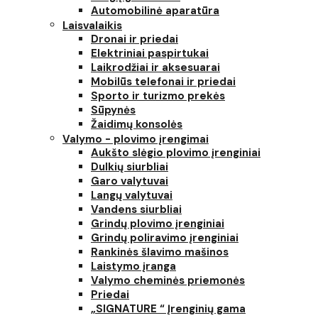
Automobilinė aparatūra
Laisvalaikis
Dronai ir priedai
Elektriniai paspirtukai
Laikrodžiai ir aksesuarai
Mobilūs telefonai ir priedai
Sporto ir turizmo prekės
Sūpynės
Žaidimų konsolės
Valymo - plovimo įrengimai
Aukšto slėgio plovimo įrenginiai
Dulkių siurbliai
Garo valytuvai
Langų valytuvai
Vandens siurbliai
Grindų plovimo įrenginiai
Grindų poliravimo įrenginiai
Rankinės šlavimo mašinos
Laistymo įranga
Valymo cheminės priemonės
Priedai
„SIGNATURE “ Įrenginių gama