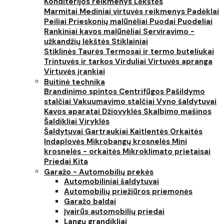
Konditerijos reikmenys
Lėkštės
Marmitai
Mediniai virtuvės reikmenys
Padėklai
Peiliai
Prieskonių malūnėliai
Puodai
Puodeliai
Rankiniai kavos malūnėliai
Serviravimo -
užkandžių lėkštės
Stiklainiai
Stiklinės
Taurės
Termosai ir termo buteliukai
Trintuvės ir tarkos
Virduliai
Virtuvės apranga
Virtuvės įrankiai
Buitinė technika
Brandinimo spintos
Centrifūgos
Pašildymo
stalčiai
Vakuumavimo stalčiai
Vyno šaldytuvai
Kavos aparatai
Džiovyklės
Skalbimo mašinos
Šaldikliai
Viryklės
Šaldytuvai
Gartraukiai
Kaitlentės
Orkaitės
Indaplovės
Mikrobangų krosnelės
Mini
krosnelės - orkaitės
Mikroklimato prietaisai
Priedai
Kita
Garažo - Automobilių prekės
Automobiliniai šaldytuvai
Automobilių priežiūros priemonės
Garažo baldai
Įvairūs automobilių priedai
Langų grandikliai