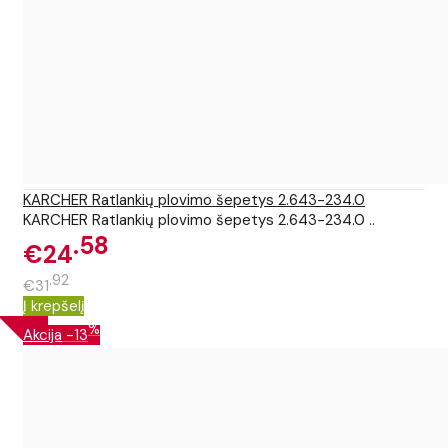
KARCHER Ratlankių plovimo šepetys 2.643-234.0
KARCHER Ratlankių plovimo šepetys 2.643-234.0 ..
58
€24
92
€31
Į krepšelį
%
Akcija
-13