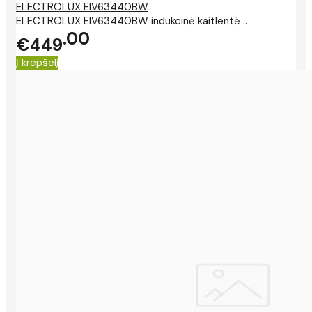
ELECTROLUX EIV63440BW
ELECTROLUX EIV63440BW indukcinė kaitlentė ..
00
€449
Į krepšelį