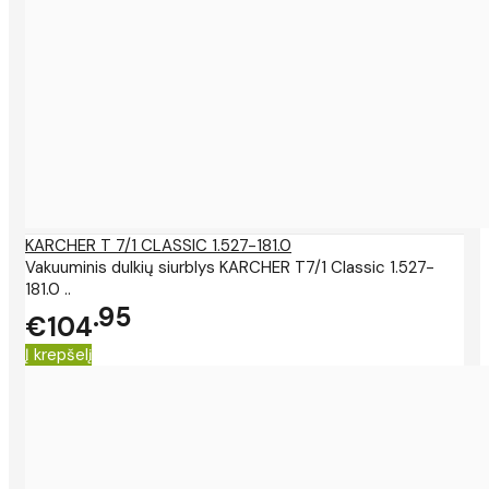
KARCHER T 7/1 CLASSIC 1.527-181.0
Vakuuminis dulkių siurblys KARCHER T7/1 Classic 1.527-
181.0 ..
95
€104
Į krepšelį