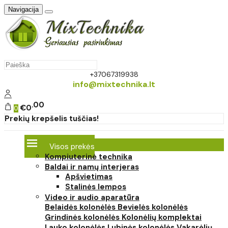
Navigacija
+37067319938
info@mixtechnika.lt
00
€0
0
Prekių krepšelis tuščias!
Visos prekės
Kompiuterinė technika
Baldai ir namų interjeras
Apšvietimas
Stalinės lempos
Video ir audio aparatūra
Belaidės kolonėlės
Bevielės kolonėlės
Grindinės kolonėlės
Kolonėlių komplektai
Lauko kolonėlės
Lubinės kolonėlės
Vakarėlių