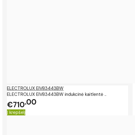
ELECTROLUX EIV83443BW
ELECTROLUX EIV83443BW indukcinė kaitlentė ..
00
€710
Į krepšelį