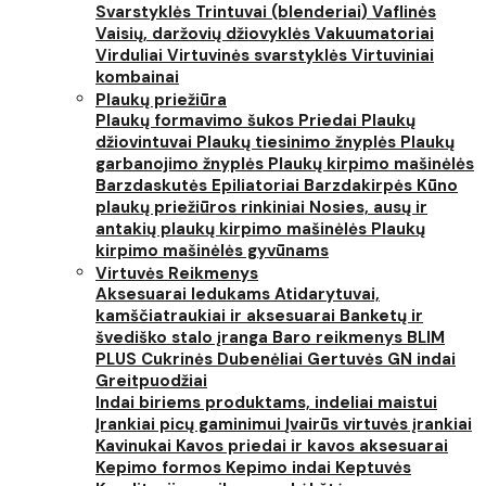
Svarstyklės
Trintuvai (blenderiai)
Vaflinės
Vaisių, daržovių džiovyklės
Vakuumatoriai
Virduliai
Virtuvinės svarstyklės
Virtuviniai
kombainai
Plaukų priežiūra
Plaukų formavimo šukos
Priedai
Plaukų
džiovintuvai
Plaukų tiesinimo žnyplės
Plaukų
garbanojimo žnyplės
Plaukų kirpimo mašinėlės
Barzdaskutės
Epiliatoriai
Barzdakirpės
Kūno
plaukų priežiūros rinkiniai
Nosies, ausų ir
antakių plaukų kirpimo mašinėlės
Plaukų
kirpimo mašinėlės gyvūnams
Virtuvės Reikmenys
Aksesuarai ledukams
Atidarytuvai,
kamščiatraukiai ir aksesuarai
Banketų ir
švediško stalo įranga
Baro reikmenys
BLIM
PLUS
Cukrinės
Dubenėliai
Gertuvės
GN indai
Greitpuodžiai
Indai biriems produktams, indeliai maistui
Įrankiai picų gaminimui
Įvairūs virtuvės įrankiai
Kavinukai
Kavos priedai ir kavos aksesuarai
Kepimo formos
Kepimo indai
Keptuvės