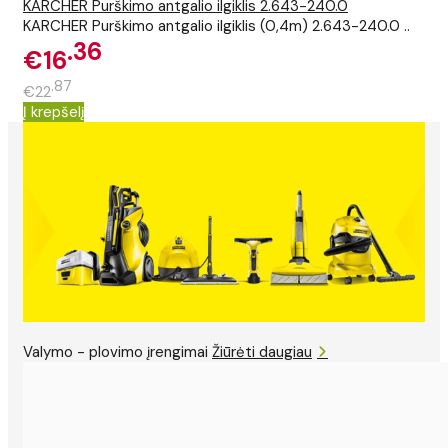
KARCHER Purškimo antgalio ilgiklis 2.643-240.0
KARCHER Purškimo antgalio ilgiklis (0,4m) 2.643-240.0 ..
36
€16
87
€22
Į krepšelį
Valymo - plovimo įrengimai
Žiūrėti daugiau