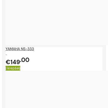
YAMAHA NS-333
..
00
€149
Į krepšelį