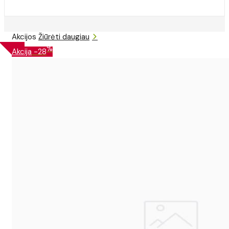
Akcijos
Žiūrėti daugiau
%
Akcija
-28