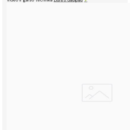
Video ir garso technika
Žiūrėti daugiau