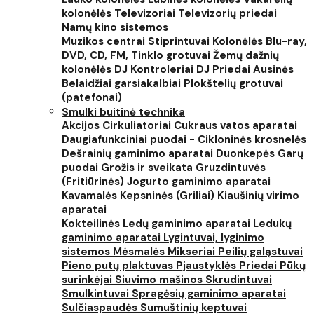
kolonėlės
Televizoriai
Televizorių priedai
Namų kino sistemos
Muzikos centrai
Stiprintuvai
Kolonėlės
Blu-ray,
DVD, CD, FM, Tinklo grotuvai
Žemų dažnių
kolonėlės
DJ Kontroleriai
DJ Priedai
Ausinės
Belaidžiai garsiakalbiai
Plokštelių grotuvai
(patefonai)
Smulki buitinė technika
Akcijos
Cirkuliatoriai
Cukraus vatos aparatai
Daugiafunkciniai puodai - Cikloninės krosnelės
Dešrainių gaminimo aparatai
Duonkepės
Garų
puodai
Grožis ir sveikata
Gruzdintuvės
(Fritiūrinės)
Jogurto gaminimo aparatai
Kavamalės
Kepsninės (Griliai)
Kiaušinių virimo
aparatai
Kokteilinės
Ledų gaminimo aparatai
Ledukų
gaminimo aparatai
Lygintuvai, lyginimo
sistemos
Mėsmalės
Mikseriai
Peilių galąstuvai
Pieno putų plaktuvas
Pjaustyklės
Priedai
Pūkų
surinkėjai
Siuvimo mašinos
Skrudintuvai
Smulkintuvai
Spragėsių gaminimo aparatai
Sulčiaspaudės
Sumuštinių keptuvai