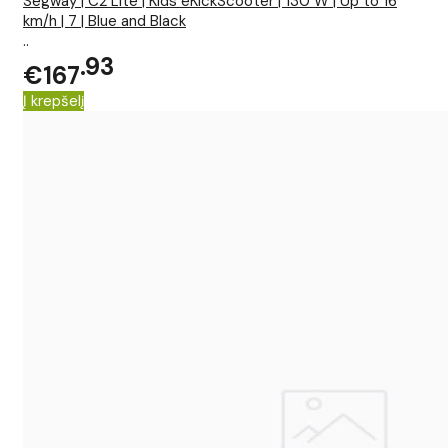
Segway | C2 Lite | Kids eKickScooter | 130 W | Up to 16
km/h | 7 | Blue and Black
..
93
€167
Į krepšelį