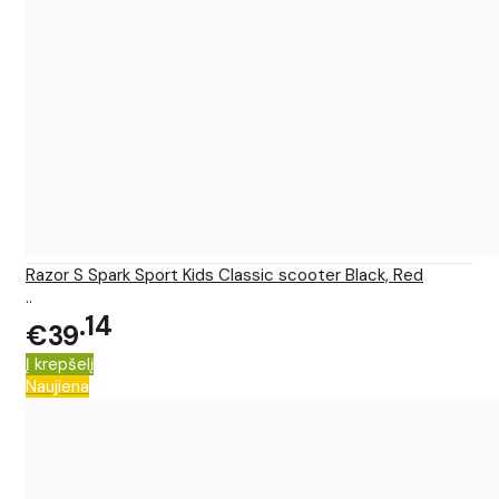
Razor S Spark Sport Kids Classic scooter Black, Red
..
14
€39
Į krepšelį
Naujiena