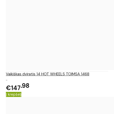
Vaikiškas dviratis 14 HOT WHEELS TOIMSA 1468
..
98
€147
Į krepšelį