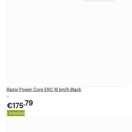
Razor Power Core E90 16 km/h Black
..
79
€175
Į krepšelį