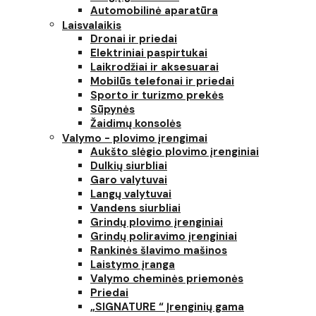
Automobilinė aparatūra
Laisvalaikis
Dronai ir priedai
Elektriniai paspirtukai
Laikrodžiai ir aksesuarai
Mobilūs telefonai ir priedai
Sporto ir turizmo prekės
Sūpynės
Žaidimų konsolės
Valymo - plovimo įrengimai
Aukšto slėgio plovimo įrenginiai
Dulkių siurbliai
Garo valytuvai
Langų valytuvai
Vandens siurbliai
Grindų plovimo įrenginiai
Grindų poliravimo įrenginiai
Rankinės šlavimo mašinos
Laistymo įranga
Valymo cheminės priemonės
Priedai
„SIGNATURE “ Įrenginių gama