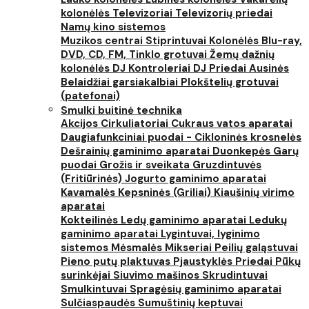
kolonėlės
Televizoriai
Televizorių priedai
Namų kino sistemos
Muzikos centrai
Stiprintuvai
Kolonėlės
Blu-ray,
DVD, CD, FM, Tinklo grotuvai
Žemų dažnių
kolonėlės
DJ Kontroleriai
DJ Priedai
Ausinės
Belaidžiai garsiakalbiai
Plokštelių grotuvai
(patefonai)
Smulki buitinė technika
Akcijos
Cirkuliatoriai
Cukraus vatos aparatai
Daugiafunkciniai puodai - Cikloninės krosnelės
Dešrainių gaminimo aparatai
Duonkepės
Garų
puodai
Grožis ir sveikata
Gruzdintuvės
(Fritiūrinės)
Jogurto gaminimo aparatai
Kavamalės
Kepsninės (Griliai)
Kiaušinių virimo
aparatai
Kokteilinės
Ledų gaminimo aparatai
Ledukų
gaminimo aparatai
Lygintuvai, lyginimo
sistemos
Mėsmalės
Mikseriai
Peilių galąstuvai
Pieno putų plaktuvas
Pjaustyklės
Priedai
Pūkų
surinkėjai
Siuvimo mašinos
Skrudintuvai
Smulkintuvai
Spragėsių gaminimo aparatai
Sulčiaspaudės
Sumuštinių keptuvai