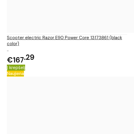
Scooter electric Razor E90 Power Core 13173861 (black
color)
..
29
€167
Į krepšelį
Naujiena