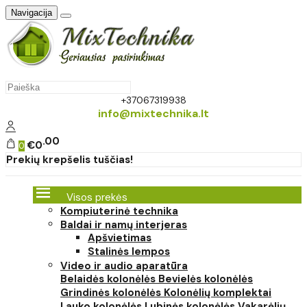
Navigacija
+37067319938
info@mixtechnika.lt
00
€0
0
Prekių krepšelis tuščias!
Visos prekės
Kompiuterinė technika
Baldai ir namų interjeras
Apšvietimas
Stalinės lempos
Video ir audio aparatūra
Belaidės kolonėlės
Bevielės kolonėlės
Grindinės kolonėlės
Kolonėlių komplektai
Lauko kolonėlės
Lubinės kolonėlės
Vakarėlių