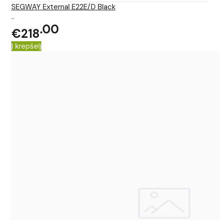
SEGWAY External E22E/D Black
..
00
€218
Į krepšelį