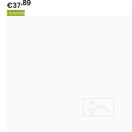
89
€37
Į krepšelį