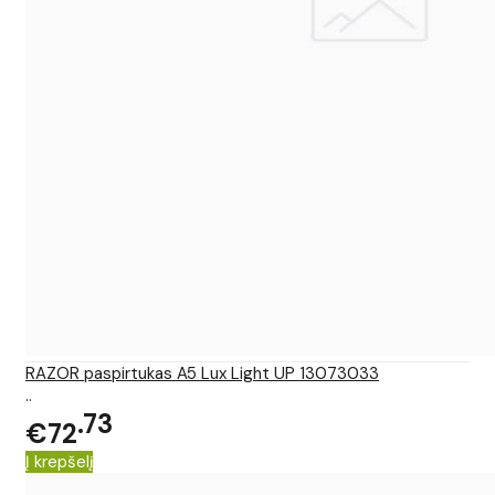
RAZOR paspirtukas A5 Lux Light UP 13073033
..
73
€72
Į krepšelį