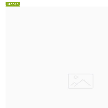
Į krepšelį