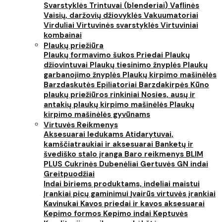
Svarstyklės
Trintuvai (blenderiai)
Vaflinės
Vaisių, daržovių džiovyklės
Vakuumatoriai
Virduliai
Virtuvinės svarstyklės
Virtuviniai
kombainai
Plaukų priežiūra
Plaukų formavimo šukos
Priedai
Plaukų
džiovintuvai
Plaukų tiesinimo žnyplės
Plaukų
garbanojimo žnyplės
Plaukų kirpimo mašinėlės
Barzdaskutės
Epiliatoriai
Barzdakirpės
Kūno
plaukų priežiūros rinkiniai
Nosies, ausų ir
antakių plaukų kirpimo mašinėlės
Plaukų
kirpimo mašinėlės gyvūnams
Virtuvės Reikmenys
Aksesuarai ledukams
Atidarytuvai,
kamščiatraukiai ir aksesuarai
Banketų ir
švediško stalo įranga
Baro reikmenys
BLIM
PLUS
Cukrinės
Dubenėliai
Gertuvės
GN indai
Greitpuodžiai
Indai biriems produktams, indeliai maistui
Įrankiai picų gaminimui
Įvairūs virtuvės įrankiai
Kavinukai
Kavos priedai ir kavos aksesuarai
Kepimo formos
Kepimo indai
Keptuvės