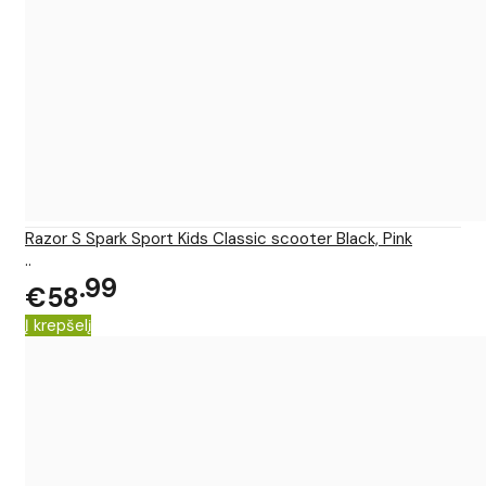
Razor S Spark Sport Kids Classic scooter Black, Pink
..
99
€58
Į krepšelį