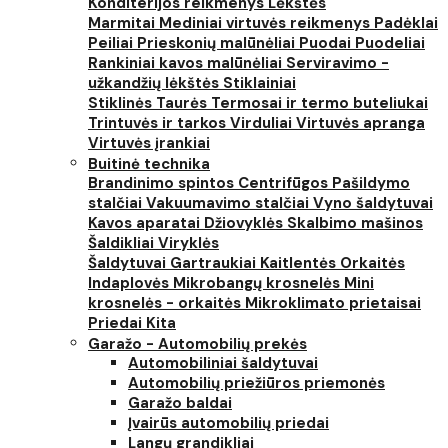
Konditerijos reikmenys
Lėkštės
Marmitai
Mediniai virtuvės reikmenys
Padėklai
Peiliai
Prieskonių malūnėliai
Puodai
Puodeliai
Rankiniai kavos malūnėliai
Serviravimo -
užkandžių lėkštės
Stiklainiai
Stiklinės
Taurės
Termosai ir termo buteliukai
Trintuvės ir tarkos
Virduliai
Virtuvės apranga
Virtuvės įrankiai
Buitinė technika
Brandinimo spintos
Centrifūgos
Pašildymo
stalčiai
Vakuumavimo stalčiai
Vyno šaldytuvai
Kavos aparatai
Džiovyklės
Skalbimo mašinos
Šaldikliai
Viryklės
Šaldytuvai
Gartraukiai
Kaitlentės
Orkaitės
Indaplovės
Mikrobangų krosnelės
Mini
krosnelės - orkaitės
Mikroklimato prietaisai
Priedai
Kita
Garažo - Automobilių prekės
Automobiliniai šaldytuvai
Automobilių priežiūros priemonės
Garažo baldai
Įvairūs automobilių priedai
Langų grandikliai