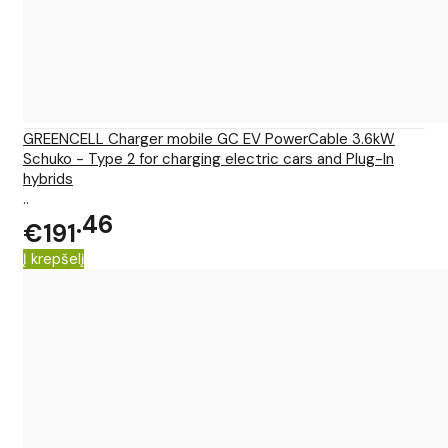
GREENCELL Charger mobile GC EV PowerCable 3.6kW
Schuko - Type 2 for charging electric cars and Plug-In
hybrids
..
46
€191
Į krepšelį