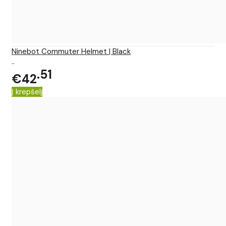
Ninebot Commuter Helmet | Black
..
51
€42
Į krepšelį