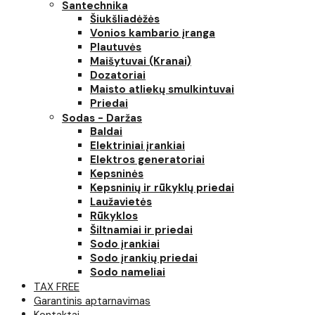
Santechnika
Šiukšliadėžės
Vonios kambario įranga
Plautuvės
Maišytuvai (Kranai)
Dozatoriai
Maisto atliekų smulkintuvai
Priedai
Sodas - Daržas
Baldai
Elektriniai įrankiai
Elektros generatoriai
Kepsninės
Kepsninių ir rūkyklų priedai
Laužavietės
Rūkyklos
Šiltnamiai ir priedai
Sodo įrankiai
Sodo įrankių priedai
Sodo nameliai
TAX FREE
Garantinis aptarnavimas
Kontaktai