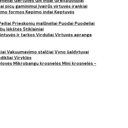
nėliai
Gertuvės
GN indai
Greitpuodžiai
iai picų gaminimui
Įvairūs virtuvės įrankiai
imo formos
Kepimo indai
Keptuvės
Peiliai
Prieskonių malūnėliai
Puodai
Puodeliai
žių lėkštės
Stiklainiai
intuvės ir tarkos
Virduliai
Virtuvės apranga
čiai
Vakuumavimo stalčiai
Vyno šaldytuvai
dikliai
Viryklės
plovės
Mikrobangų krosnelės
Mini krosnelės -