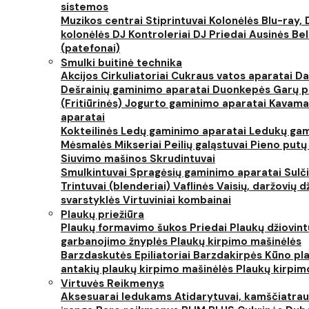
sistemos
Muzikos centrai
Stiprintuvai
Kolonėlės
Blu-ray, 
kolonėlės
DJ Kontroleriai
DJ Priedai
Ausinės
Bel
(patefonai)
Smulki buitinė technika
Akcijos
Cirkuliatoriai
Cukraus vatos aparatai
Da
Dešrainių gaminimo aparatai
Duonkepės
Garų 
(Fritiūrinės)
Jogurto gaminimo aparatai
Kavama
aparatai
Kokteilinės
Ledų gaminimo aparatai
Ledukų gam
Mėsmalės
Mikseriai
Peilių galąstuvai
Pieno putų
Siuvimo mašinos
Skrudintuvai
Smulkintuvai
Spragėsių gaminimo aparatai
Sulč
Trintuvai (blenderiai)
Vaflinės
Vaisių, daržovių 
svarstyklės
Virtuviniai kombainai
Plaukų priežiūra
Plaukų formavimo šukos
Priedai
Plaukų džiovin
garbanojimo žnyplės
Plaukų kirpimo mašinėlės
Barzdaskutės
Epiliatoriai
Barzdakirpės
Kūno pla
antakių plaukų kirpimo mašinėlės
Plaukų kirpim
Virtuvės Reikmenys
Aksesuarai ledukams
Atidarytuvai, kamščiatrau