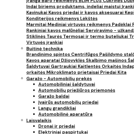
įranga
Baro reikmenys
BLIM PLUS
Cukrinės
Dube
Indai biriems produktams, indeliai maistui
Įrank
Kavinukai
Kavos priedai ir kavos aksesuarai
Kep
Konditerijos reikmenys
Lėkštės
Marmitai
Mediniai virtuvės reikmenys
Padėklai
Rankiniai kavos malūnėliai
Serviravimo - užkand
Stiklinės
Taurės
Termosai ir termo buteliukai
Tr
Virtuvės įrankiai
Buitinė technika
Brandinimo spintos
Centrifūgos
Pašildymo stal
Kavos aparatai
Džiovyklės
Skalbimo mašinos
Šal
Šaldytuvai
Gartraukiai
Kaitlentės
Orkaitės
Inda
orkaitės
Mikroklimato prietaisai
Priedai
Kita
Garažo - Automobilių prekės
Automobiliniai šaldytuvai
Automobilių priežiūros priemonės
Garažo baldai
Įvairūs automobilių priedai
Langų grandikliai
Automobilinė aparatūra
Laisvalaikis
Dronai ir priedai
Elektriniai paspirtukai