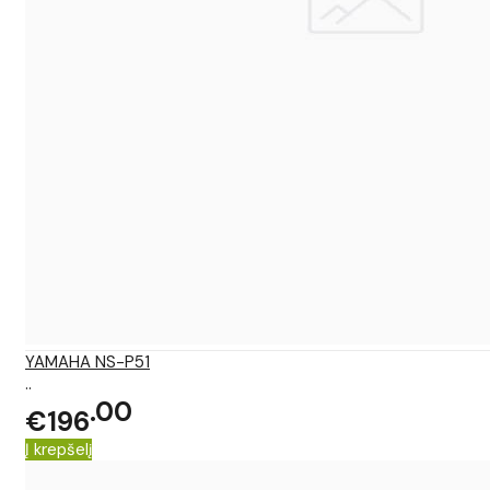
YAMAHA NS-P51
..
00
€196
Į krepšelį