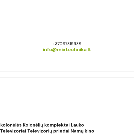
+37067319938
info@mixtechnika.lt
 kolonėlės
Kolonėlių komplektai
Lauko
Televizoriai
Televizorių priedai
Namų kino