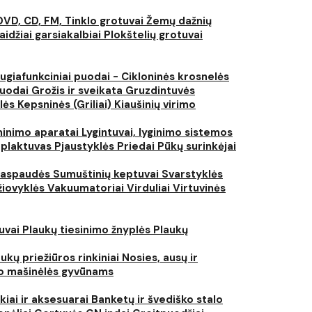
DVD, CD, FM, Tinklo grotuvai
Žemų dažnių
aidžiai garsiakalbiai
Plokštelių grotuvai
ugiafunkciniai puodai - Cikloninės krosnelės
puodai
Grožis ir sveikata
Gruzdintuvės
lės
Kepsninės (Griliai)
Kiaušinių virimo
inimo aparatai
Lygintuvai, lyginimo sistemos
 plaktuvas
Pjaustyklės
Priedai
Pūkų surinkėjai
iaspaudės
Sumuštinių keptuvai
Svarstyklės
džiovyklės
Vakuumatoriai
Virduliai
Virtuvinės
tuvai
Plaukų tiesinimo žnyplės
Plaukų
ukų priežiūros rinkiniai
Nosies, ausų ir
o mašinėlės gyvūnams
kiai ir aksesuarai
Banketų ir švediško stalo