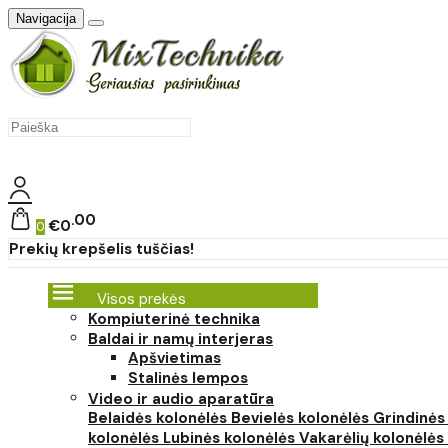
Navigacija
00
€0
0
Prekių krepšelis tuščias!
Visos prekės
Kompiuterinė technika
Baldai ir namų interjeras
Apšvietimas
Stalinės lempos
Video ir audio aparatūra
Belaidės kolonėlės
Bevielės kolonėlės
Grindinės
kolonėlės
Lubinės kolonėlės
Vakarėlių kolonėlės