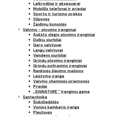
Laikrodžiai ir aksesuarai
Mobilūs telefonai ir priedai
Sporto ir turizmo prekės
Sūpynės
Žaidimų konsolės
Valymo - plovimo įrengimai
Aukšto slėgio plovimo įrenginiai
Dulkių siurbliai
Garo valytuvai
Langų valytuvai
Vandens siurbliai
Grindų plovimo įrenginiai
Grindų poliravimo įrenginiai
Rankinės šlavimo mašinos
Laistymo įranga
Valymo cheminės priemonės
Priedai
„SIGNATURE “ Įrenginių gama
Santechnika
Šiukšliadėžės
Vonios kambario įranga
Plautuvės