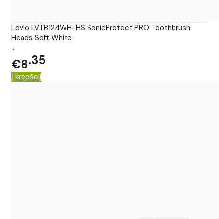
Lovio LVTB124WH-HS SonicProtect PRO Toothbrush
Heads Soft White
..
35
€8
Į krepšelį