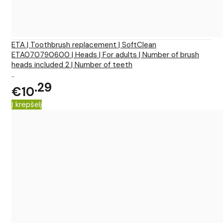
ETA | Toothbrush replacement | SoftClean
ETA070790600 | Heads | For adults | Number of brush
heads included 2 | Number of teeth
..
29
€10
Į krepšelį