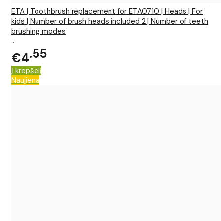
ETA | Toothbrush replacement for ETA0710 | Heads | For
kids | Number of brush heads included 2 | Number of teeth
brushing modes
..
55
€4
Į krepšelį
Naujiena