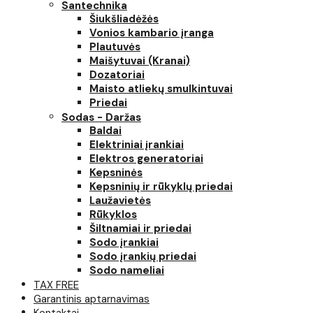
Santechnika
Šiukšliadėžės
Vonios kambario įranga
Plautuvės
Maišytuvai (Kranai)
Dozatoriai
Maisto atliekų smulkintuvai
Priedai
Sodas - Daržas
Baldai
Elektriniai įrankiai
Elektros generatoriai
Kepsninės
Kepsninių ir rūkyklų priedai
Laužavietės
Rūkyklos
Šiltnamiai ir priedai
Sodo įrankiai
Sodo įrankių priedai
Sodo nameliai
TAX FREE
Garantinis aptarnavimas
Kontaktai