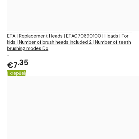
ETA | Replacement Heads | ETA070690100 | Heads | For
kids | Number of brush heads included 2 | Number of teeth
brushing modes Do
..
35
€7
Į krepšelį