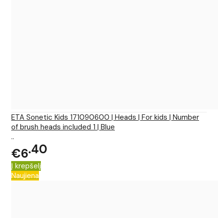
ETA Sonetic Kids 171090600 | Heads | For kids | Number
of brush heads included 1 | Blue
..
40
€6
Į krepšelį
Naujiena