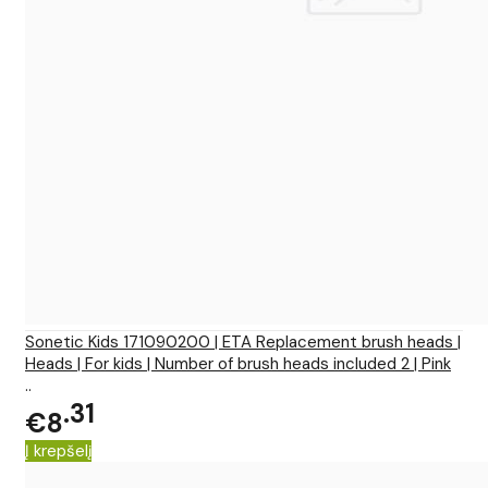
Sonetic Kids 171090200 | ETA Replacement brush heads |
Heads | For kids | Number of brush heads included 2 | Pink
..
31
€8
Į krepšelį