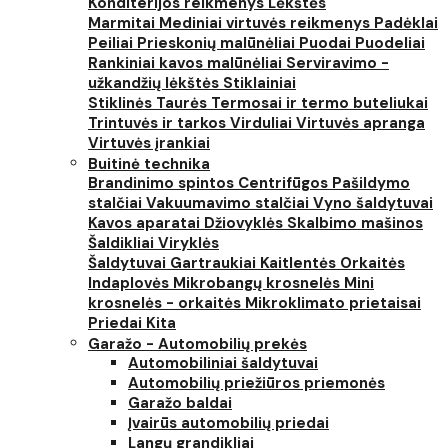
Konditerijos reikmenys
Lėkštės
Marmitai
Mediniai virtuvės reikmenys
Padėklai
Peiliai
Prieskonių malūnėliai
Puodai
Puodeliai
Rankiniai kavos malūnėliai
Serviravimo -
užkandžių lėkštės
Stiklainiai
Stiklinės
Taurės
Termosai ir termo buteliukai
Trintuvės ir tarkos
Virduliai
Virtuvės apranga
Virtuvės įrankiai
Buitinė technika
Brandinimo spintos
Centrifūgos
Pašildymo
stalčiai
Vakuumavimo stalčiai
Vyno šaldytuvai
Kavos aparatai
Džiovyklės
Skalbimo mašinos
Šaldikliai
Viryklės
Šaldytuvai
Gartraukiai
Kaitlentės
Orkaitės
Indaplovės
Mikrobangų krosnelės
Mini
krosnelės - orkaitės
Mikroklimato prietaisai
Priedai
Kita
Garažo - Automobilių prekės
Automobiliniai šaldytuvai
Automobilių priežiūros priemonės
Garažo baldai
Įvairūs automobilių priedai
Langų grandikliai