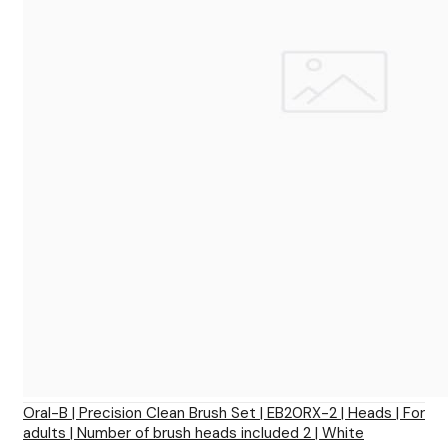
Oral-B | Precision Clean Brush Set | EB20RX-2 | Heads | For
adults | Number of brush heads included 2 | White