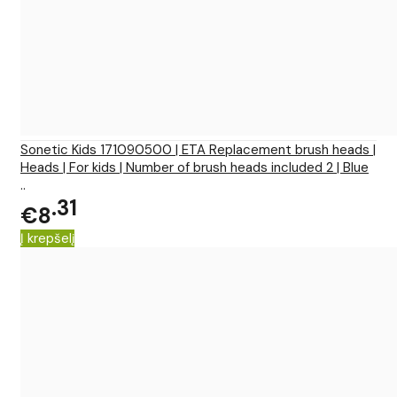
Sonetic Kids 171090500 | ETA Replacement brush heads |
Heads | For kids | Number of brush heads included 2 | Blue
..
31
€8
Į krepšelį