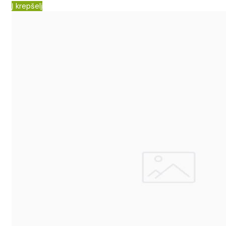
Į krepšelį