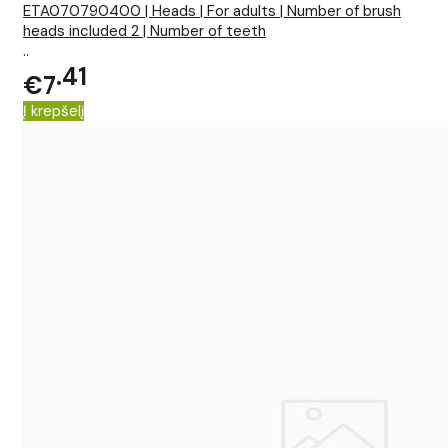
ETA070790400 | Heads | For adults | Number of brush
heads included 2 | Number of teeth
..
41
€7
Į krepšelį