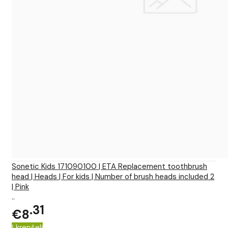
Sonetic Kids 171090100 | ETA Replacement toothbrush
head | Heads | For kids | Number of brush heads included 2
| Pink
..
31
€8
Į krepšelį