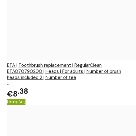
ETA | Toothbrush replacement | RegularClean
ETA070790200 | Heads | For adults | Number of brush
heads included 2 | Number of tee
..
38
€8
Į krepšelį