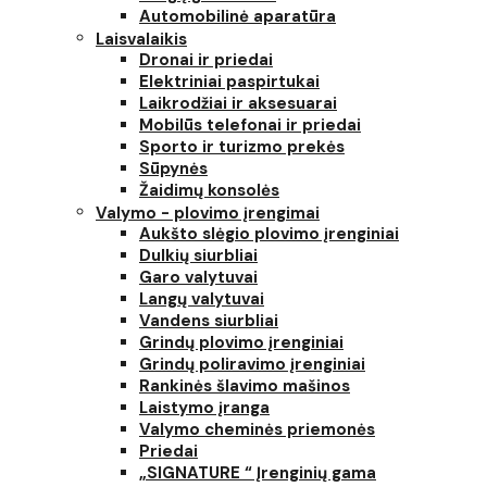
Automobilinė aparatūra
Laisvalaikis
Dronai ir priedai
Elektriniai paspirtukai
Laikrodžiai ir aksesuarai
Mobilūs telefonai ir priedai
Sporto ir turizmo prekės
Sūpynės
Žaidimų konsolės
Valymo - plovimo įrengimai
Aukšto slėgio plovimo įrenginiai
Dulkių siurbliai
Garo valytuvai
Langų valytuvai
Vandens siurbliai
Grindų plovimo įrenginiai
Grindų poliravimo įrenginiai
Rankinės šlavimo mašinos
Laistymo įranga
Valymo cheminės priemonės
Priedai
„SIGNATURE “ Įrenginių gama