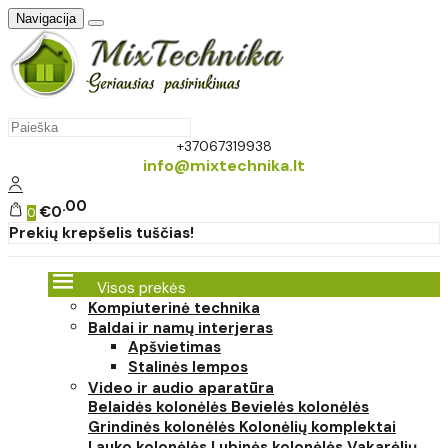
Navigacija
+37067319938
info@mixtechnika.lt
00
€0
0
Prekių krepšelis tuščias!
Visos prekės
Kompiuterinė technika
Baldai ir namų interjeras
Apšvietimas
Stalinės lempos
Video ir audio aparatūra
Belaidės kolonėlės
Bevielės kolonėlės
Grindinės kolonėlės
Kolonėlių komplektai
Lauko kolonėlės
Lubinės kolonėlės
Vakarėlių