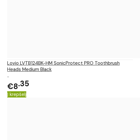
Lovio LVTB124BK-HM SonicProtect PRO Toothbrush
Heads Medium Black
..
35
€8
Į krepšelį