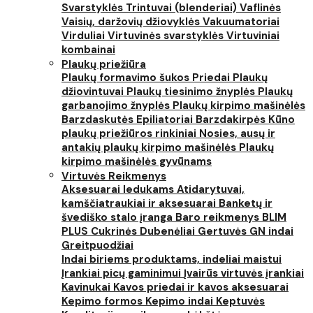
Svarstyklės
Trintuvai (blenderiai)
Vaflinės
Vaisių, daržovių džiovyklės
Vakuumatoriai
Virduliai
Virtuvinės svarstyklės
Virtuviniai
kombainai
Plaukų priežiūra
Plaukų formavimo šukos
Priedai
Plaukų
džiovintuvai
Plaukų tiesinimo žnyplės
Plaukų
garbanojimo žnyplės
Plaukų kirpimo mašinėlės
Barzdaskutės
Epiliatoriai
Barzdakirpės
Kūno
plaukų priežiūros rinkiniai
Nosies, ausų ir
antakių plaukų kirpimo mašinėlės
Plaukų
kirpimo mašinėlės gyvūnams
Virtuvės Reikmenys
Aksesuarai ledukams
Atidarytuvai,
kamščiatraukiai ir aksesuarai
Banketų ir
švediško stalo įranga
Baro reikmenys
BLIM
PLUS
Cukrinės
Dubenėliai
Gertuvės
GN indai
Greitpuodžiai
Indai biriems produktams, indeliai maistui
Įrankiai picų gaminimui
Įvairūs virtuvės įrankiai
Kavinukai
Kavos priedai ir kavos aksesuarai
Kepimo formos
Kepimo indai
Keptuvės