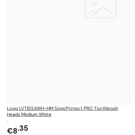
Lovio LVTB124WH-HM SonicProtect PRO Toothbrush
Heads Medium White
..
35
€8