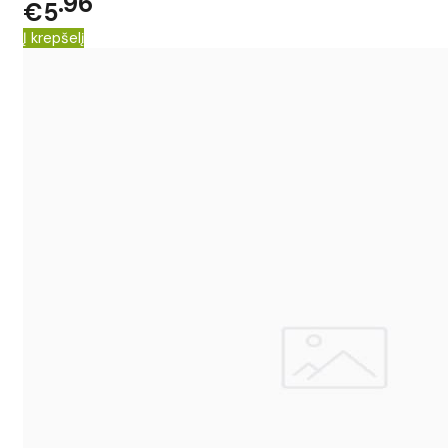
96
€5
Į krepšelį