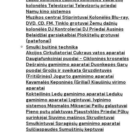
kolonėlės
Televizoriai
Televizorių priedai
Namų kino sistemos
Muzikos centrai
Stiprintuvai
Kolonėlės
Blu-ray,
DVD, CD, FM, Tinklo grotuvai
Žemų dažnių
kolonėlės
DJ Kontroleriai
DJ Priedai
Ausinės
Belaidžiai garsiakalbiai
Plokštelių grotuvai
(patefonai)
Smulki buitinė technika
Akcijos
Cirkuliatoriai
Cukraus vatos aparatai
Daugiafunkciniai puodai - Cikloninės krosnelės
Dešrainių gaminimo aparatai
Duonkepės
Garų
puodai
Grožis ir sveikata
Gruzdintuvės
(Fritiūrinės)
Jogurto gaminimo aparatai
Kavamalės
Kepsninės (Griliai)
Kiaušinių virimo
aparatai
Kokteilinės
Ledų gaminimo aparatai
Ledukų
gaminimo aparatai
Lygintuvai, lyginimo
sistemos
Mėsmalės
Mikseriai
Peilių galąstuvai
Pieno putų plaktuvas
Pjaustyklės
Priedai
Pūkų
surinkėjai
Siuvimo mašinos
Skrudintuvai
Smulkintuvai
Spragėsių gaminimo aparatai
Sulčiaspaudės
Sumuštinių keptuvai