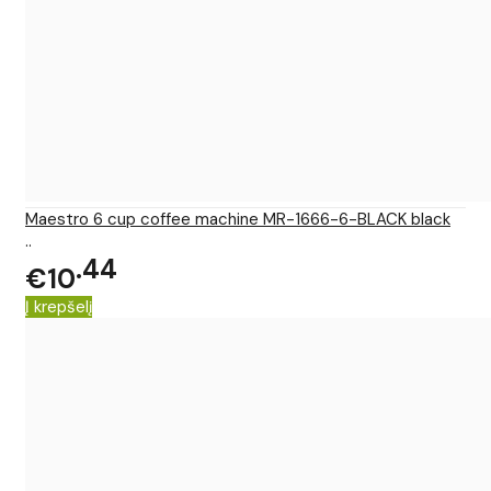
Maestro 6 cup coffee machine MR-1666-6-BLACK black
..
44
€10
Į krepšelį