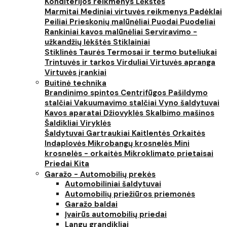
Konditerijos reikmenys
Lėkštės
Marmitai
Mediniai virtuvės reikmenys
Padėklai
Peiliai
Prieskonių malūnėliai
Puodai
Puodeliai
Rankiniai kavos malūnėliai
Serviravimo -
užkandžių lėkštės
Stiklainiai
Stiklinės
Taurės
Termosai ir termo buteliukai
Trintuvės ir tarkos
Virduliai
Virtuvės apranga
Virtuvės įrankiai
Buitinė technika
Brandinimo spintos
Centrifūgos
Pašildymo
stalčiai
Vakuumavimo stalčiai
Vyno šaldytuvai
Kavos aparatai
Džiovyklės
Skalbimo mašinos
Šaldikliai
Viryklės
Šaldytuvai
Gartraukiai
Kaitlentės
Orkaitės
Indaplovės
Mikrobangų krosnelės
Mini
krosnelės - orkaitės
Mikroklimato prietaisai
Priedai
Kita
Garažo - Automobilių prekės
Automobiliniai šaldytuvai
Automobilių priežiūros priemonės
Garažo baldai
Įvairūs automobilių priedai
Langų grandikliai