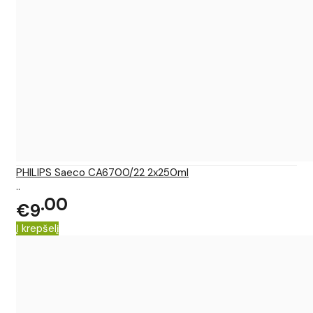
PHILIPS Saeco CA6700/22 2x250ml
..
00
€9
Į krepšelį