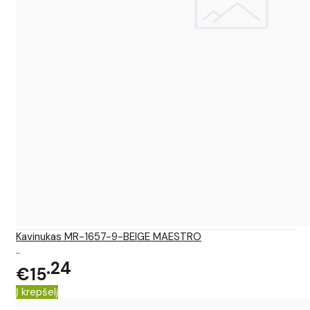
Kavinukas MR-1657-9-BEIGE MAESTRO
..
24
€15
Į krepšelį