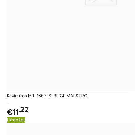
Kavinukas MR-1657-3-BEIGE MAESTRO
..
22
€11
Į krepšelį