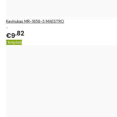
Kavinukas MR-1658-3 MAESTRO
..
82
€9
Į krepšelį