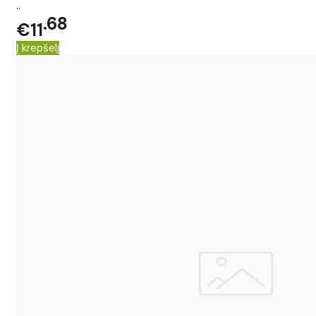
..
68
€11
Į krepšelį