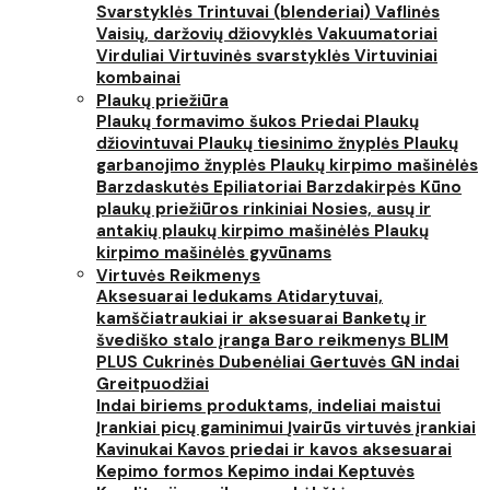
Svarstyklės
Trintuvai (blenderiai)
Vaflinės
Vaisių, daržovių džiovyklės
Vakuumatoriai
Virduliai
Virtuvinės svarstyklės
Virtuviniai
kombainai
Plaukų priežiūra
Plaukų formavimo šukos
Priedai
Plaukų
džiovintuvai
Plaukų tiesinimo žnyplės
Plaukų
garbanojimo žnyplės
Plaukų kirpimo mašinėlės
Barzdaskutės
Epiliatoriai
Barzdakirpės
Kūno
plaukų priežiūros rinkiniai
Nosies, ausų ir
antakių plaukų kirpimo mašinėlės
Plaukų
kirpimo mašinėlės gyvūnams
Virtuvės Reikmenys
Aksesuarai ledukams
Atidarytuvai,
kamščiatraukiai ir aksesuarai
Banketų ir
švediško stalo įranga
Baro reikmenys
BLIM
PLUS
Cukrinės
Dubenėliai
Gertuvės
GN indai
Greitpuodžiai
Indai biriems produktams, indeliai maistui
Įrankiai picų gaminimui
Įvairūs virtuvės įrankiai
Kavinukai
Kavos priedai ir kavos aksesuarai
Kepimo formos
Kepimo indai
Keptuvės