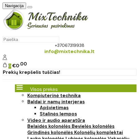
Navigacija
+37067319938
info@mixtechnika.lt
00
€0
0
Prekių krepšelis tuščias!
Visos prekės
Kompiuterinė technika
Baldai ir namų interjeras
Apšvietimas
Stalinės lempos
Video ir audio aparatūra
Belaidės kolonėlės
Bevielės kolonėlės
Grindinės kolonėlės
Kolonėlių komplektai
Lauko kolonėlės
Lubinės kolonėlės
Vakarėlių