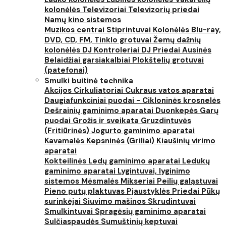
kolonėlės
Televizoriai
Televizorių priedai
Namų kino sistemos
Muzikos centrai
Stiprintuvai
Kolonėlės
Blu-ray,
DVD, CD, FM, Tinklo grotuvai
Žemų dažnių
kolonėlės
DJ Kontroleriai
DJ Priedai
Ausinės
Belaidžiai garsiakalbiai
Plokštelių grotuvai
(patefonai)
Smulki buitinė technika
Akcijos
Cirkuliatoriai
Cukraus vatos aparatai
Daugiafunkciniai puodai - Cikloninės krosnelės
Dešrainių gaminimo aparatai
Duonkepės
Garų
puodai
Grožis ir sveikata
Gruzdintuvės
(Fritiūrinės)
Jogurto gaminimo aparatai
Kavamalės
Kepsninės (Griliai)
Kiaušinių virimo
aparatai
Kokteilinės
Ledų gaminimo aparatai
Ledukų
gaminimo aparatai
Lygintuvai, lyginimo
sistemos
Mėsmalės
Mikseriai
Peilių galąstuvai
Pieno putų plaktuvas
Pjaustyklės
Priedai
Pūkų
surinkėjai
Siuvimo mašinos
Skrudintuvai
Smulkintuvai
Spragėsių gaminimo aparatai
Sulčiaspaudės
Sumuštinių keptuvai