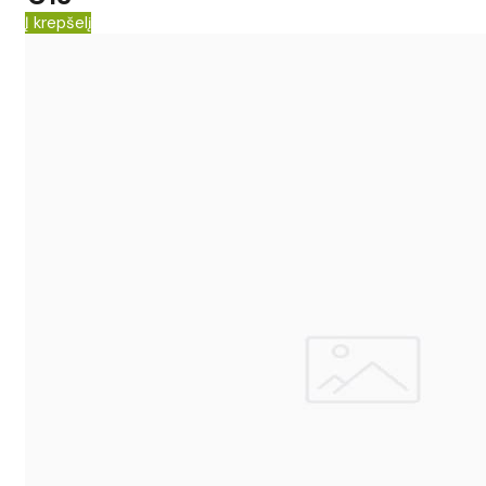
Į krepšelį