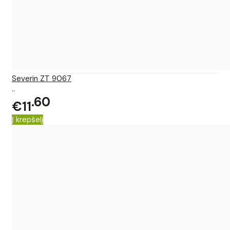
Severin ZT 9067
..
60
€11
Į krepšelį