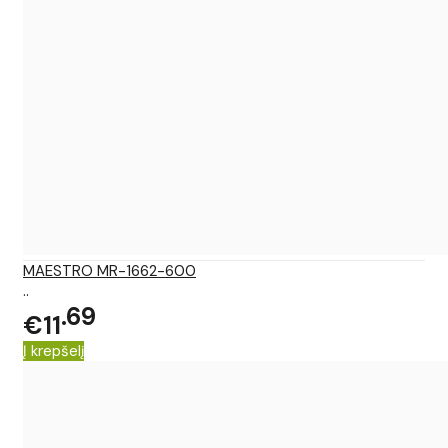
MAESTRO MR-1662-600
..
69
€11
Į krepšelį