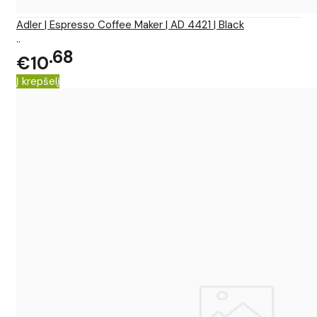
Adler | Espresso Coffee Maker | AD 4421 | Black
..
68
€10
Į krepšelį