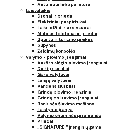
Automobilinė aparatūra
Laisvalaikis
Dronai ir priedai
Elektriniai paspirtukai
Laikrodžiai ir aksesuarai
Mobilūs telefonai ir priedai
Sporto ir turizmo prekės
Sūpynės
Žaidimų konsolės
Valymo - plovimo įrengimai
Aukšto slėgio plovimo įrenginiai
Dulkių siurbliai
Garo valytuvai
Langų valytuvai
Vandens siurbliai
Grindų plovimo įrenginiai
Grindų poliravimo įrenginiai
Rankinės šlavimo mašinos
Laistymo įranga
Valymo cheminės priemonės
Priedai
„SIGNATURE “ Įrenginių gama