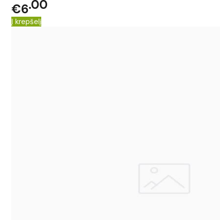
00
€6
Į krepšelį