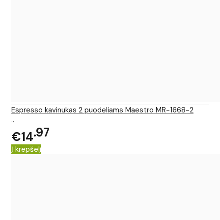
Espresso kavinukas 2 puodeliams Maestro MR-1668-2
..
97
€14
Į krepšelį