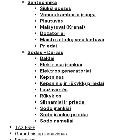
Santechnika
Šiukšliadėžės
Vonios kambario įranga
Plautuvės
Maišytuvai (Kranai)
Dozatoriai
Maisto atliekų smulkintuvai
Priedai
Sodas - Daržas
Baldai
Elektriniai įrankiai
Elektros generatoriai
Kepsninės
Kepsninių ir rūkyklų priedai
Laužavietės
Rūkyklos
Šiltnamiai ir priedai
Sodo įrankiai
Sodo įrankių priedai
Sodo nameliai
TAX FREE
Garantinis aptarnavimas
Kontaktai