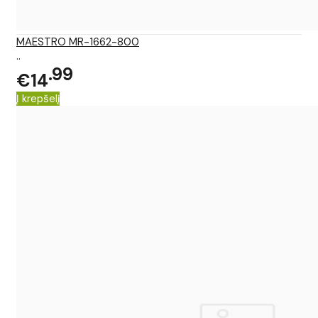
MAESTRO MR-1662-800
..
99
€14
Į krepšelį