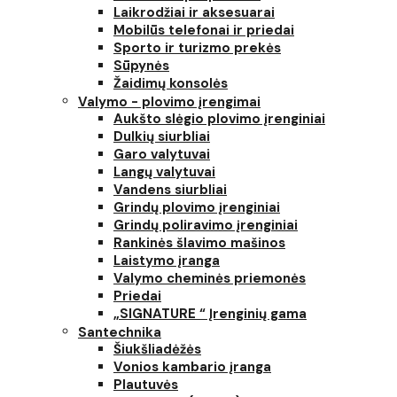
Laikrodžiai ir aksesuarai
Mobilūs telefonai ir priedai
Sporto ir turizmo prekės
Sūpynės
Žaidimų konsolės
Valymo - plovimo įrengimai
Aukšto slėgio plovimo įrenginiai
Dulkių siurbliai
Garo valytuvai
Langų valytuvai
Vandens siurbliai
Grindų plovimo įrenginiai
Grindų poliravimo įrenginiai
Rankinės šlavimo mašinos
Laistymo įranga
Valymo cheminės priemonės
Priedai
„SIGNATURE “ Įrenginių gama
Santechnika
Šiukšliadėžės
Vonios kambario įranga
Plautuvės