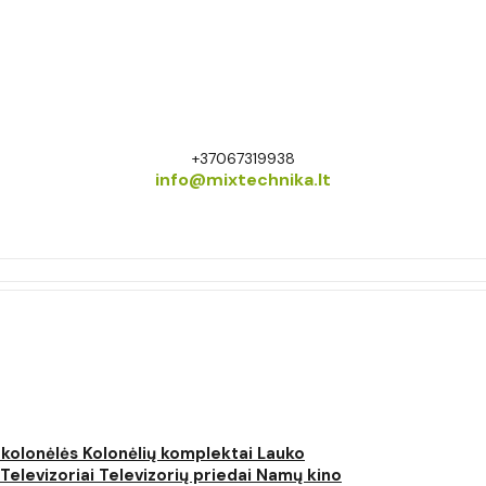
+37067319938
info@mixtechnika.lt
 kolonėlės
Kolonėlių komplektai
Lauko
Televizoriai
Televizorių priedai
Namų kino