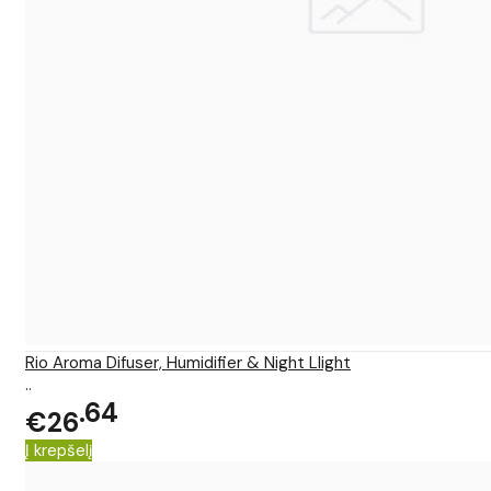
Rio Aroma Difuser, Humidifier & Night Llight
..
64
€26
Į krepšelį