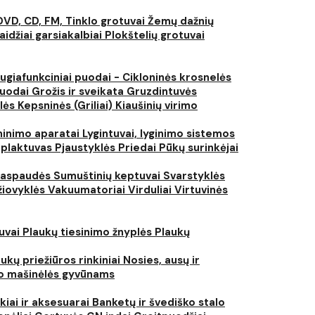
DVD, CD, FM, Tinklo grotuvai
Žemų dažnių
aidžiai garsiakalbiai
Plokštelių grotuvai
ugiafunkciniai puodai - Cikloninės krosnelės
puodai
Grožis ir sveikata
Gruzdintuvės
lės
Kepsninės (Griliai)
Kiaušinių virimo
inimo aparatai
Lygintuvai, lyginimo sistemos
 plaktuvas
Pjaustyklės
Priedai
Pūkų surinkėjai
iaspaudės
Sumuštinių keptuvai
Svarstyklės
džiovyklės
Vakuumatoriai
Virduliai
Virtuvinės
tuvai
Plaukų tiesinimo žnyplės
Plaukų
ukų priežiūros rinkiniai
Nosies, ausų ir
o mašinėlės gyvūnams
kiai ir aksesuarai
Banketų ir švediško stalo