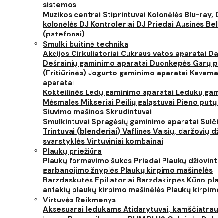
sistemos
Muzikos centrai
Stiprintuvai
Kolonėlės
Blu-ray, 
kolonėlės
DJ Kontroleriai
DJ Priedai
Ausinės
Bel
(patefonai)
Smulki buitinė technika
Akcijos
Cirkuliatoriai
Cukraus vatos aparatai
Da
Dešrainių gaminimo aparatai
Duonkepės
Garų 
(Fritiūrinės)
Jogurto gaminimo aparatai
Kavama
aparatai
Kokteilinės
Ledų gaminimo aparatai
Ledukų gam
Mėsmalės
Mikseriai
Peilių galąstuvai
Pieno putų
Siuvimo mašinos
Skrudintuvai
Smulkintuvai
Spragėsių gaminimo aparatai
Sulč
Trintuvai (blenderiai)
Vaflinės
Vaisių, daržovių 
svarstyklės
Virtuviniai kombainai
Plaukų priežiūra
Plaukų formavimo šukos
Priedai
Plaukų džiovin
garbanojimo žnyplės
Plaukų kirpimo mašinėlės
Barzdaskutės
Epiliatoriai
Barzdakirpės
Kūno pla
antakių plaukų kirpimo mašinėlės
Plaukų kirpim
Virtuvės Reikmenys
Aksesuarai ledukams
Atidarytuvai, kamščiatrau