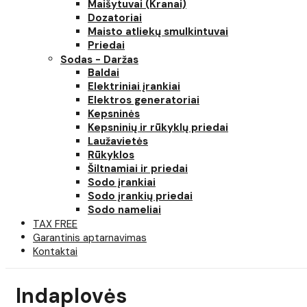
Maišytuvai (Kranai)
Dozatoriai
Maisto atliekų smulkintuvai
Priedai
Sodas - Daržas
Baldai
Elektriniai įrankiai
Elektros generatoriai
Kepsninės
Kepsninių ir rūkyklų priedai
Laužavietės
Rūkyklos
Šiltnamiai ir priedai
Sodo įrankiai
Sodo įrankių priedai
Sodo nameliai
TAX FREE
Garantinis aptarnavimas
Kontaktai
Indaplovės