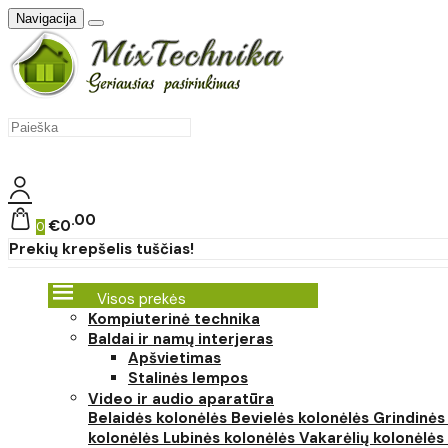
Navigacija
00
€0
0
Prekių krepšelis tuščias!
Visos prekės
Kompiuterinė technika
Baldai ir namų interjeras
Apšvietimas
Stalinės lempos
Video ir audio aparatūra
Belaidės kolonėlės
Bevielės kolonėlės
Grindinės
kolonėlės
Lubinės kolonėlės
Vakarėlių kolonėlės