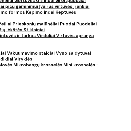
nėliai
Gertuvės
GN indai
Greitpuodžiai
iai picų gaminimui
Įvairūs virtuvės įrankiai
imo formos
Kepimo indai
Keptuvės
Peiliai
Prieskonių malūnėliai
Puodai
Puodeliai
žių lėkštės
Stiklainiai
intuvės ir tarkos
Virduliai
Virtuvės apranga
čiai
Vakuumavimo stalčiai
Vyno šaldytuvai
dikliai
Viryklės
plovės
Mikrobangų krosnelės
Mini krosnelės -