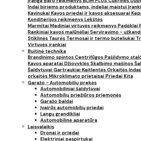
įranga
Baro reikmenys
BLIM PLUS
Cukrinės
Dube
Indai biriems produktams, indeliai maistui
Įrank
Kavinukai
Kavos priedai ir kavos aksesuarai
Kep
Konditerijos reikmenys
Lėkštės
Marmitai
Mediniai virtuvės reikmenys
Padėklai
Rankiniai kavos malūnėliai
Serviravimo - užkand
Stiklinės
Taurės
Termosai ir termo buteliukai
Tr
Virtuvės įrankiai
Buitinė technika
Brandinimo spintos
Centrifūgos
Pašildymo stal
Kavos aparatai
Džiovyklės
Skalbimo mašinos
Šal
Šaldytuvai
Gartraukiai
Kaitlentės
Orkaitės
Inda
orkaitės
Mikroklimato prietaisai
Priedai
Kita
Garažo - Automobilių prekės
Automobiliniai šaldytuvai
Automobilių priežiūros priemonės
Garažo baldai
Įvairūs automobilių priedai
Langų grandikliai
Automobilinė aparatūra
Laisvalaikis
Dronai ir priedai
Elektriniai paspirtukai