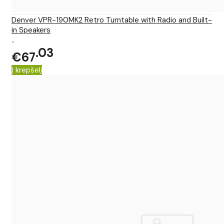
Denver VPR-190MK2 Retro Turntable with Radio and Built-
in Speakers
..
03
€67
Į krepšelį