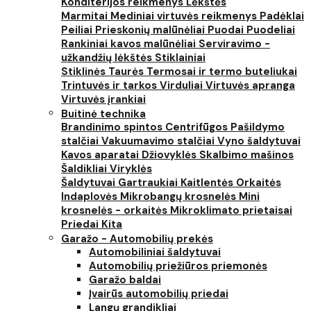
Konditerijos reikmenys
Lėkštės
Marmitai
Mediniai virtuvės reikmenys
Padėklai
Peiliai
Prieskonių malūnėliai
Puodai
Puodeliai
Rankiniai kavos malūnėliai
Serviravimo -
užkandžių lėkštės
Stiklainiai
Stiklinės
Taurės
Termosai ir termo buteliukai
Trintuvės ir tarkos
Virduliai
Virtuvės apranga
Virtuvės įrankiai
Buitinė technika
Brandinimo spintos
Centrifūgos
Pašildymo
stalčiai
Vakuumavimo stalčiai
Vyno šaldytuvai
Kavos aparatai
Džiovyklės
Skalbimo mašinos
Šaldikliai
Viryklės
Šaldytuvai
Gartraukiai
Kaitlentės
Orkaitės
Indaplovės
Mikrobangų krosnelės
Mini
krosnelės - orkaitės
Mikroklimato prietaisai
Priedai
Kita
Garažo - Automobilių prekės
Automobiliniai šaldytuvai
Automobilių priežiūros priemonės
Garažo baldai
Įvairūs automobilių priedai
Langų grandikliai