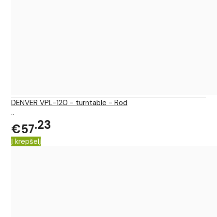
DENVER VPL-120 - turntable - Rod
..
23
€57
Į krepšelį