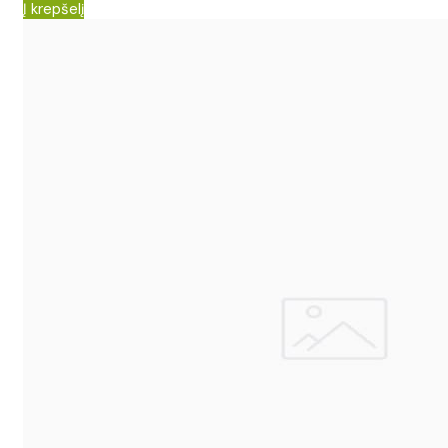
Į krepšelį