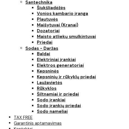
Santechnika
Šiukšliadėžės
Vonios kambario įranga
Plautuvės
Maišytuvai (Kranai)
Dozatoriai
Maisto atliekų smulkintuvai
Priedai
Sodas - Daržas
Baldai
Elektriniai įrankiai
Elektros generatoriai
Kepsninės
Kepsninių ir rūkyklų priedai
Laužavietės
Rūkyklos
Šiltnamiai ir priedai
Sodo įrankiai
Sodo įrankių priedai
Sodo nameliai
TAX FREE
Garantinis aptarnavimas
Kontaktai