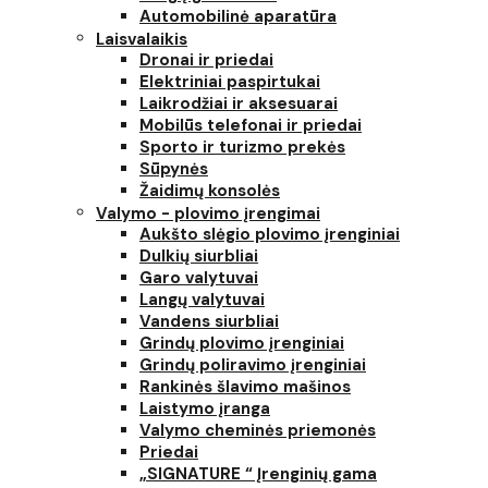
Automobilinė aparatūra
Laisvalaikis
Dronai ir priedai
Elektriniai paspirtukai
Laikrodžiai ir aksesuarai
Mobilūs telefonai ir priedai
Sporto ir turizmo prekės
Sūpynės
Žaidimų konsolės
Valymo - plovimo įrengimai
Aukšto slėgio plovimo įrenginiai
Dulkių siurbliai
Garo valytuvai
Langų valytuvai
Vandens siurbliai
Grindų plovimo įrenginiai
Grindų poliravimo įrenginiai
Rankinės šlavimo mašinos
Laistymo įranga
Valymo cheminės priemonės
Priedai
„SIGNATURE “ Įrenginių gama