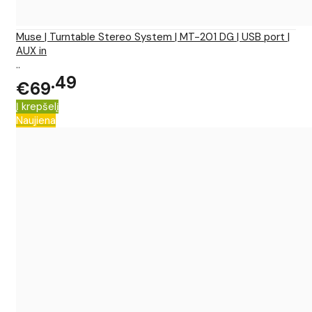
Muse | Turntable Stereo System | MT-201 DG | USB port |
AUX in
..
49
€69
Į krepšelį
Naujiena