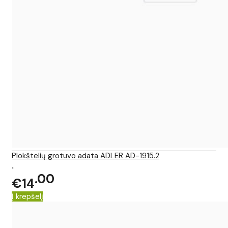
Plokštelių grotuvo adata ADLER AD-1915.2
..
00
€14
Į krepšelį