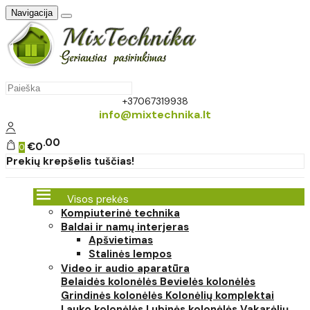
Navigacija
+37067319938
info@mixtechnika.lt
00
€0
0
Prekių krepšelis tuščias!
Visos prekės
Kompiuterinė technika
Baldai ir namų interjeras
Apšvietimas
Stalinės lempos
Video ir audio aparatūra
Belaidės kolonėlės
Bevielės kolonėlės
Grindinės kolonėlės
Kolonėlių komplektai
Lauko kolonėlės
Lubinės kolonėlės
Vakarėlių