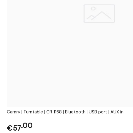
Camry | Turntable | CR 1168 | Bluetooth | USB port | AUX in
..
00
€57