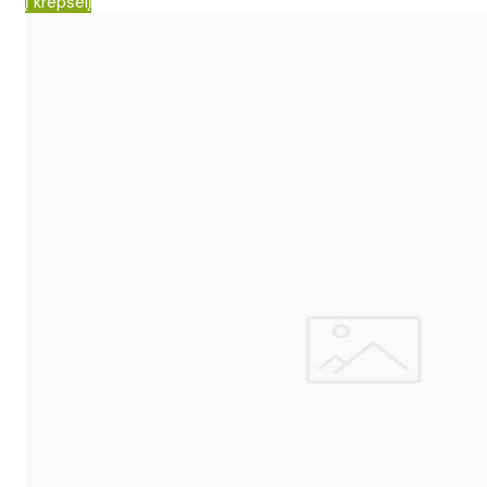
Į krepšelį