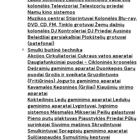
kolonėlės
Televizoriai
Televizorių priedai
Namų kino sistemos
Muzikos centrai
Stiprintuvai
Kolonėlės
Blu-ray,
DVD, CD, FM, Tinklo grotuvai
Žemų dažnių
kolonėlės
DJ Kontroleriai
DJ Priedai
Ausinės
Belaidžiai garsiakalbiai
Plokštelių grotuvai
(patefonai)
Smulki buitinė technika
Akcijos
Cirkuliatoriai
Cukraus vatos aparatai
Daugiafunkciniai puodai - Cikloninės krosnelės
Dešrainių gaminimo aparatai
Duonkepės
Garų
puodai
Grožis ir sveikata
Gruzdintuvės
(Fritiūrinės)
Jogurto gaminimo aparatai
Kavamalės
Kepsninės (Griliai)
Kiaušinių virimo
aparatai
Kokteilinės
Ledų gaminimo aparatai
Ledukų
gaminimo aparatai
Lygintuvai, lyginimo
sistemos
Mėsmalės
Mikseriai
Peilių galąstuvai
Pieno putų plaktuvas
Pjaustyklės
Priedai
Pūkų
surinkėjai
Siuvimo mašinos
Skrudintuvai
Smulkintuvai
Spragėsių gaminimo aparatai
Sulčiaspaudės
Sumuštinių keptuvai