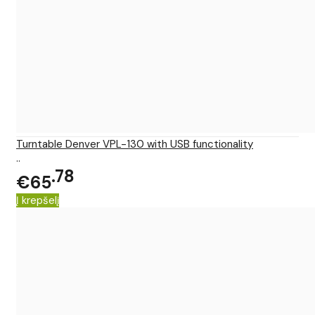
Turntable Denver VPL-130 with USB functionality
..
78
€65
Į krepšelį