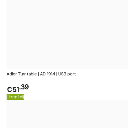
Adler Turntable | AD 1914 | USB port
..
39
€51
Į krepšelį