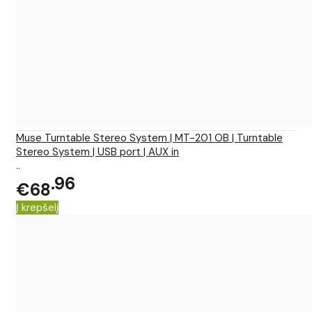
Muse Turntable Stereo System | MT-201 OB | Turntable
Stereo System | USB port | AUX in
..
96
€68
Į krepšelį