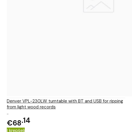
Denver VPL-230LW turntable with BT and USB for ripping
from light wood records
..
14
€68
Į krepšelį