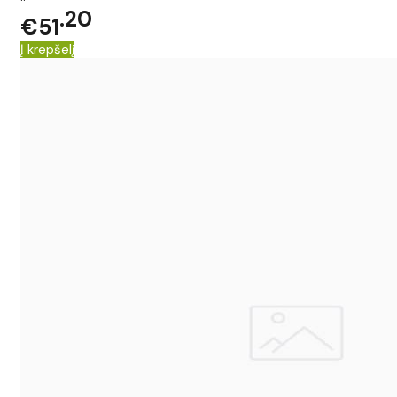
20
€51
Į krepšelį