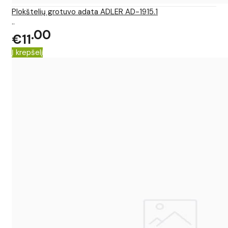
Plokštelių grotuvo adata ADLER AD-1915.1
..
00
€11
Į krepšelį