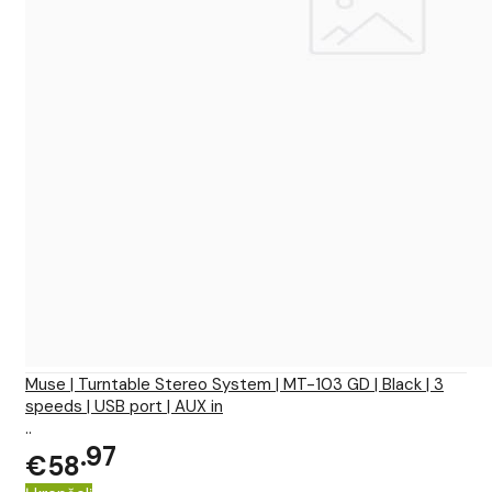
Muse | Turntable Stereo System | MT-103 GD | Black | 3
speeds | USB port | AUX in
..
97
€58