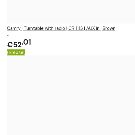
Camry | Turntable with radio | CR 1113 | AUX in | Brown
..
01
€52
Į krepšelį