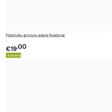
Plokštelių grotuvo adata Roadstar
..
00
€19
Į krepšelį