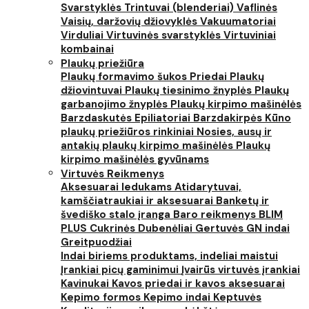
Svarstyklės
Trintuvai (blenderiai)
Vaflinės
Vaisių, daržovių džiovyklės
Vakuumatoriai
Virduliai
Virtuvinės svarstyklės
Virtuviniai
kombainai
Plaukų priežiūra
Plaukų formavimo šukos
Priedai
Plaukų
džiovintuvai
Plaukų tiesinimo žnyplės
Plaukų
garbanojimo žnyplės
Plaukų kirpimo mašinėlės
Barzdaskutės
Epiliatoriai
Barzdakirpės
Kūno
plaukų priežiūros rinkiniai
Nosies, ausų ir
antakių plaukų kirpimo mašinėlės
Plaukų
kirpimo mašinėlės gyvūnams
Virtuvės Reikmenys
Aksesuarai ledukams
Atidarytuvai,
kamščiatraukiai ir aksesuarai
Banketų ir
švediško stalo įranga
Baro reikmenys
BLIM
PLUS
Cukrinės
Dubenėliai
Gertuvės
GN indai
Greitpuodžiai
Indai biriems produktams, indeliai maistui
Įrankiai picų gaminimui
Įvairūs virtuvės įrankiai
Kavinukai
Kavos priedai ir kavos aksesuarai
Kepimo formos
Kepimo indai
Keptuvės