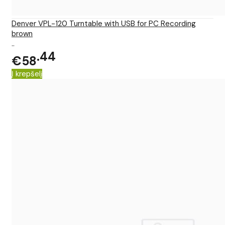
Denver VPL-120 Turntable with USB for PC Recording
brown
..
44
€58
Į krepšelį