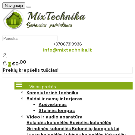
Navigacija
+37067319938
info@mixtechnika.lt
00
€0
0
Prekių krepšelis tuščias!
Visos prekės
Kompiuterinė technika
Baldai ir namų interjeras
Apšvietimas
Stalinės lempos
Video ir audio aparatūra
Belaidės kolonėlės
Bevielės kolonėlės
Grindinės kolonėlės
Kolonėlių komplektai
Lauko kolonėlės
Lubinės kolonėlės
Vakarėlių