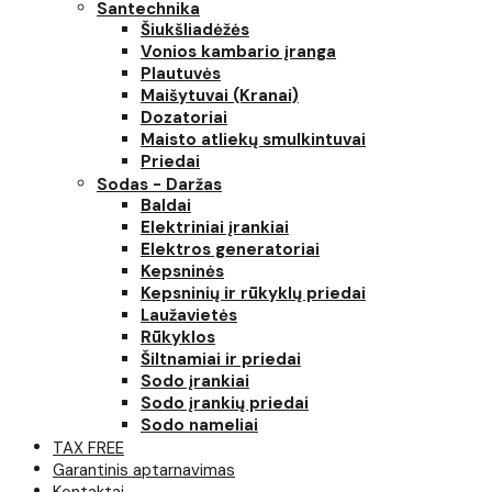
Santechnika
Šiukšliadėžės
Vonios kambario įranga
Plautuvės
Maišytuvai (Kranai)
Dozatoriai
Maisto atliekų smulkintuvai
Priedai
Sodas - Daržas
Baldai
Elektriniai įrankiai
Elektros generatoriai
Kepsninės
Kepsninių ir rūkyklų priedai
Laužavietės
Rūkyklos
Šiltnamiai ir priedai
Sodo įrankiai
Sodo įrankių priedai
Sodo nameliai
TAX FREE
Garantinis aptarnavimas
Kontaktai