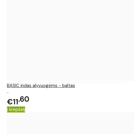
BASIC indas alyvuogėms - baltas
..
60
€11
Į krepšelį