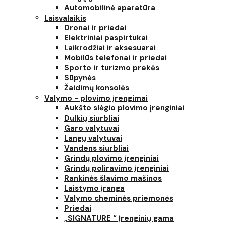
Automobilinė aparatūra
Laisvalaikis
Dronai ir priedai
Elektriniai paspirtukai
Laikrodžiai ir aksesuarai
Mobilūs telefonai ir priedai
Sporto ir turizmo prekės
Sūpynės
Žaidimų konsolės
Valymo - plovimo įrengimai
Aukšto slėgio plovimo įrenginiai
Dulkių siurbliai
Garo valytuvai
Langų valytuvai
Vandens siurbliai
Grindų plovimo įrenginiai
Grindų poliravimo įrenginiai
Rankinės šlavimo mašinos
Laistymo įranga
Valymo cheminės priemonės
Priedai
„SIGNATURE “ Įrenginių gama