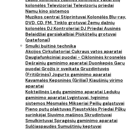
kolonėlės
Televizoriai
Televizorių priedai
Namų kino sistemos
Muzikos centrai
Stiprintuvai
Kolonėlės
Blu-ray,
DVD, CD, FM, Tinklo grotuvai
Žemų dažnių
kolonėlės
DJ Kontroleriai
DJ Priedai
Ausinės
Belaidžiai garsiakalbiai
Plokštelių grotuvai
(patefonai)
Smulki buitinė technika
Akcijos
Cirkuliatoriai
Cukraus vatos aparatai
Daugiafunkciniai puodai - Cikloninės krosnelės
Dešrainių gaminimo aparatai
Duonkepės
Garų
puodai
Grožis ir sveikata
Gruzdintuvės
(Fritiūrinės)
Jogurto gaminimo aparatai
Kavamalės
Kepsninės (Griliai)
Kiaušinių virimo
aparatai
Kokteilinės
Ledų gaminimo aparatai
Ledukų
gaminimo aparatai
Lygintuvai, lyginimo
sistemos
Mėsmalės
Mikseriai
Peilių galąstuvai
Pieno putų plaktuvas
Pjaustyklės
Priedai
Pūkų
surinkėjai
Siuvimo mašinos
Skrudintuvai
Smulkintuvai
Spragėsių gaminimo aparatai
Sulčiaspaudės
Sumuštinių keptuvai