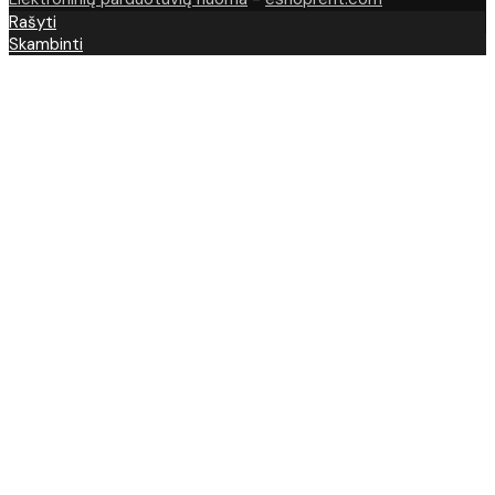
Rašyti
Skambinti