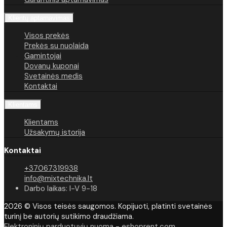
Klientų aptarnavimas
Visos prekės
Prekės su nuolaida
Gamintojai
Dovanų kuponai
Svetainės medis
Kontaktai
Klientams
Klientams
Užsakymų istorija
Kontaktai
+37067319938
info@mixtechnika.lt
Darbo laikas: I-V 9-18
2026 © Visos teisės saugomos. Kopijuoti, platinti svetainės
turinį be autorių sutikimo draudžiama.
Elektroninių parduotuvių nuoma
-
eshoprent.com