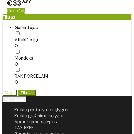
07
€33
Į krepšelį
Filtras
Gamintojas
AffekDesign
0
Mondeks
0
RAK PORCELAIN
0
Valyti
Filtruoti
Informacija
Prekių pristatymo sąlygos
Prekių grąžinimo sąlygos
Apmokėjimo sąlygos
TAX FREE
Garantinis aptarnavimas