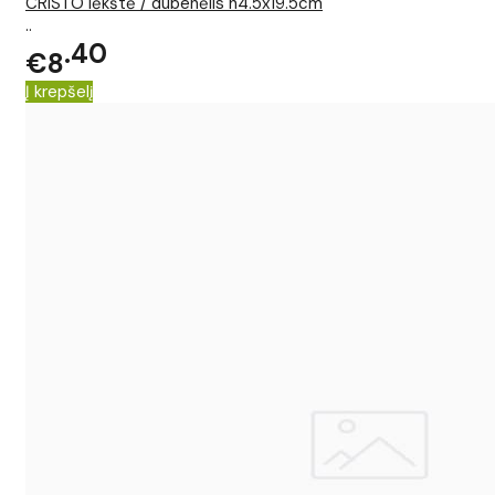
CRISTO lėkštė / dubenėlis h4.5x19.5cm
..
40
€8
Į krepšelį