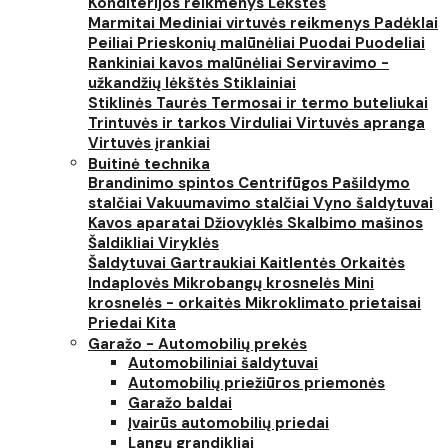
Konditerijos reikmenys
Lėkštės
Marmitai
Mediniai virtuvės reikmenys
Padėklai
Peiliai
Prieskonių malūnėliai
Puodai
Puodeliai
Rankiniai kavos malūnėliai
Serviravimo -
užkandžių lėkštės
Stiklainiai
Stiklinės
Taurės
Termosai ir termo buteliukai
Trintuvės ir tarkos
Virduliai
Virtuvės apranga
Virtuvės įrankiai
Buitinė technika
Brandinimo spintos
Centrifūgos
Pašildymo
stalčiai
Vakuumavimo stalčiai
Vyno šaldytuvai
Kavos aparatai
Džiovyklės
Skalbimo mašinos
Šaldikliai
Viryklės
Šaldytuvai
Gartraukiai
Kaitlentės
Orkaitės
Indaplovės
Mikrobangų krosnelės
Mini
krosnelės - orkaitės
Mikroklimato prietaisai
Priedai
Kita
Garažo - Automobilių prekės
Automobiliniai šaldytuvai
Automobilių priežiūros priemonės
Garažo baldai
Įvairūs automobilių priedai
Langų grandikliai