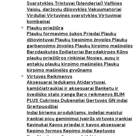
Svarstyklės
Trintuvai (blenderiai)
Vaflinės
Vaisių, daržovių džiovyklės
Vakuumatoriai
Virduliai
Virtuvinės svarstyklės
Virtuviniai
kombainai
Plaukų priežiūra
Plaukų formavimo šukos
Priedai
Plaukų
džiovintuvai
Plaukų tiesinimo žnyplės
Plaukų
garbanojimo žnyplės
Plaukų kirpimo mašinėlės
Barzdaskutės
Epiliatoriai
Barzdakirpės
Kūno
plaukų priežiūros rinkiniai
Nosies, ausų ir
antakių plaukų kirpimo mašinėlės
Plaukų
kirpimo mašinėlės gyvūnams
Virtuvės Reikmenys
Aksesuarai ledukams
Atidarytuvai,
kamščiatraukiai ir aksesuarai
Banketų ir
švediško stalo įranga
Baro reikmenys
BLIM
PLUS
Cukrinės
Dubenėliai
Gertuvės
GN indai
Greitpuodžiai
Indai biriems produktams, indeliai maistui
Įrankiai picų gaminimui
Įvairūs virtuvės įrankiai
Kavinukai
Kavos priedai ir kavos aksesuarai
Kepimo formos
Kepimo indai
Keptuvės