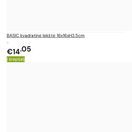
BASIC kvadratinė lėkštė 16x16xH3.5cm
..
05
€14
Į krepšelį