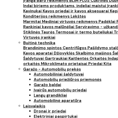
įranga
Baro reikmenys
BLIM PLUS
Cukrinės
Dube
Indai biriems produktams, indeliai maistui
Įrank
Kavinukai
Kavos priedai ir kavos aksesuarai
Kep
Konditerijos reikmenys
Lėkštės
Marmitai
Mediniai virtuvės reikmenys
Padėklai
Rankiniai kavos malūnėliai
Serviravimo - užkand
Stiklinės
Taurės
Termosai ir termo buteliukai
Tr
Virtuvės įrankiai
Buitinė technika
Brandinimo spintos
Centrifūgos
Pašildymo stal
Kavos aparatai
Džiovyklės
Skalbimo mašinos
Šal
Šaldytuvai
Gartraukiai
Kaitlentės
Orkaitės
Inda
orkaitės
Mikroklimato prietaisai
Priedai
Kita
Garažo - Automobilių prekės
Automobiliniai šaldytuvai
Automobilių priežiūros priemonės
Garažo baldai
Įvairūs automobilių priedai
Langų grandikliai
Automobilinė aparatūra
Laisvalaikis
Dronai ir priedai
Elektriniai paspirtukai