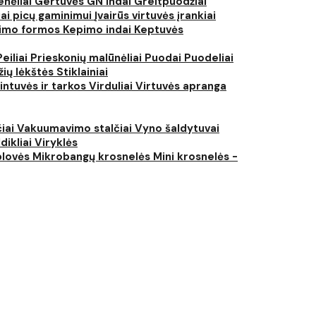
nėliai
Gertuvės
GN indai
Greitpuodžiai
iai picų gaminimui
Įvairūs virtuvės įrankiai
imo formos
Kepimo indai
Keptuvės
Peiliai
Prieskonių malūnėliai
Puodai
Puodeliai
žių lėkštės
Stiklainiai
intuvės ir tarkos
Virduliai
Virtuvės apranga
čiai
Vakuumavimo stalčiai
Vyno šaldytuvai
dikliai
Viryklės
plovės
Mikrobangų krosnelės
Mini krosnelės -