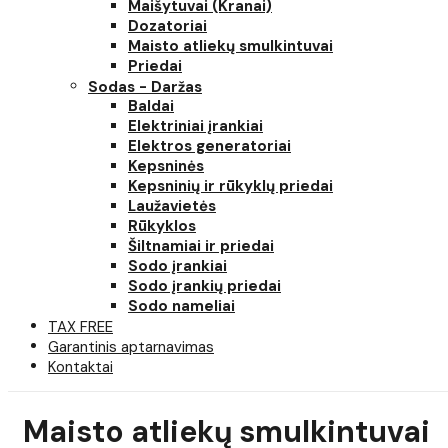
Maišytuvai (Kranai)
Dozatoriai
Maisto atliekų smulkintuvai
Priedai
Sodas - Daržas
Baldai
Elektriniai įrankiai
Elektros generatoriai
Kepsninės
Kepsninių ir rūkyklų priedai
Laužavietės
Rūkyklos
Šiltnamiai ir priedai
Sodo įrankiai
Sodo įrankių priedai
Sodo nameliai
TAX FREE
Garantinis aptarnavimas
Kontaktai
Maisto atliekų smulkintuvai