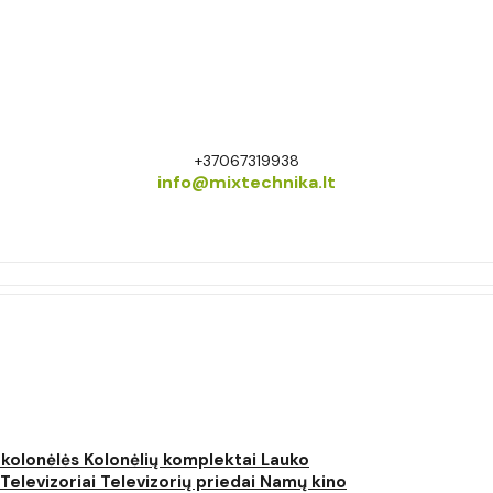
+37067319938
info@mixtechnika.lt
 kolonėlės
Kolonėlių komplektai
Lauko
Televizoriai
Televizorių priedai
Namų kino