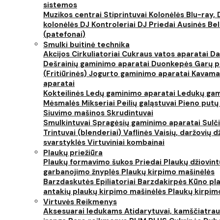
sistemos
Muzikos centrai
Stiprintuvai
Kolonėlės
Blu-ray, 
kolonėlės
DJ Kontroleriai
DJ Priedai
Ausinės
Bel
(patefonai)
Smulki buitinė technika
Akcijos
Cirkuliatoriai
Cukraus vatos aparatai
Da
Dešrainių gaminimo aparatai
Duonkepės
Garų 
(Fritiūrinės)
Jogurto gaminimo aparatai
Kavama
aparatai
Kokteilinės
Ledų gaminimo aparatai
Ledukų gam
Mėsmalės
Mikseriai
Peilių galąstuvai
Pieno putų
Siuvimo mašinos
Skrudintuvai
Smulkintuvai
Spragėsių gaminimo aparatai
Sulč
Trintuvai (blenderiai)
Vaflinės
Vaisių, daržovių 
svarstyklės
Virtuviniai kombainai
Plaukų priežiūra
Plaukų formavimo šukos
Priedai
Plaukų džiovin
garbanojimo žnyplės
Plaukų kirpimo mašinėlės
Barzdaskutės
Epiliatoriai
Barzdakirpės
Kūno pla
antakių plaukų kirpimo mašinėlės
Plaukų kirpim
Virtuvės Reikmenys
Aksesuarai ledukams
Atidarytuvai, kamščiatrau