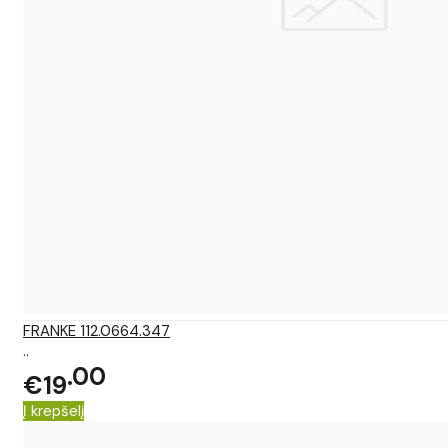
FRANKE 112.0664.347
..
00
€19
Į krepšelį