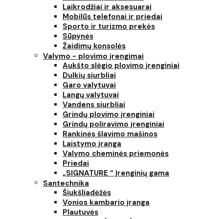
Laikrodžiai ir aksesuarai
Mobilūs telefonai ir priedai
Sporto ir turizmo prekės
Sūpynės
Žaidimų konsolės
Valymo - plovimo įrengimai
Aukšto slėgio plovimo įrenginiai
Dulkių siurbliai
Garo valytuvai
Langų valytuvai
Vandens siurbliai
Grindų plovimo įrenginiai
Grindų poliravimo įrenginiai
Rankinės šlavimo mašinos
Laistymo įranga
Valymo cheminės priemonės
Priedai
„SIGNATURE “ Įrenginių gama
Santechnika
Šiukšliadėžės
Vonios kambario įranga
Plautuvės