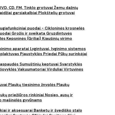
DVD, CD, FM, Tinklo grotuvai
Žemų dažnių
aidžiai garsiakalbiai
Plokštelių grotuvai
ugiafunkciniai puodai - Cikloninės krosnelės
puodai
Grožis ir sveikata
Gruzdintuvės
lės
Kepsninės (Griliai)
Kiaušinių virimo
inimo aparatai
Lygintuvai, lyginimo sistemos
 plaktuvas
Pjaustyklės
Priedai
Pūkų surinkėjai
iaspaudės
Sumuštinių keptuvai
Svarstyklės
džiovyklės
Vakuumatoriai
Virduliai
Virtuvinės
tuvai
Plaukų tiesinimo žnyplės
Plaukų
ukų priežiūros rinkiniai
Nosies, ausų ir
o mašinėlės gyvūnams
kiai ir aksesuarai
Banketų ir švediško stalo