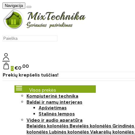
Navigacija
00
€0
0
Prekių krepšelis tuščias!
Visos prekės
Kompiuterinė technika
Baldai ir namų interjeras
Apšvietimas
Stalinės lempos
Video ir audio aparatūra
Belaidės kolonėlės
Bevielės kolonėlės
Grindinės
kolonėlės
Lubinės kolonėlės
Vakarėlių kolonėlės