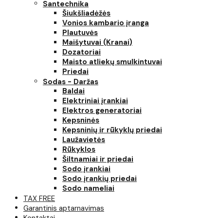
Santechnika
Šiukšliadėžės
Vonios kambario įranga
Plautuvės
Maišytuvai (Kranai)
Dozatoriai
Maisto atliekų smulkintuvai
Priedai
Sodas - Daržas
Baldai
Elektriniai įrankiai
Elektros generatoriai
Kepsninės
Kepsninių ir rūkyklų priedai
Laužavietės
Rūkyklos
Šiltnamiai ir priedai
Sodo įrankiai
Sodo įrankių priedai
Sodo nameliai
TAX FREE
Garantinis aptarnavimas
Kontaktai