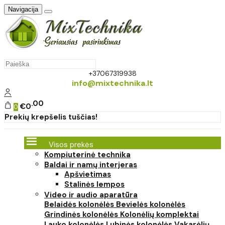
Navigacija
+37067319938
info@mixtechnika.lt
00
€0
0
Prekių krepšelis tuščias!
Visos prekės
Kompiuterinė technika
Baldai ir namų interjeras
Apšvietimas
Stalinės lempos
Video ir audio aparatūra
Belaidės kolonėlės
Bevielės kolonėlės
Grindinės kolonėlės
Kolonėlių komplektai
Lauko kolonėlės
Lubinės kolonėlės
Vakarėlių