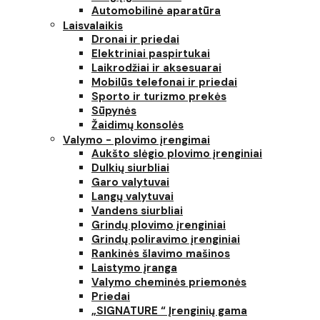
Automobilinė aparatūra
Laisvalaikis
Dronai ir priedai
Elektriniai paspirtukai
Laikrodžiai ir aksesuarai
Mobilūs telefonai ir priedai
Sporto ir turizmo prekės
Sūpynės
Žaidimų konsolės
Valymo - plovimo įrengimai
Aukšto slėgio plovimo įrenginiai
Dulkių siurbliai
Garo valytuvai
Langų valytuvai
Vandens siurbliai
Grindų plovimo įrenginiai
Grindų poliravimo įrenginiai
Rankinės šlavimo mašinos
Laistymo įranga
Valymo cheminės priemonės
Priedai
„SIGNATURE “ Įrenginių gama