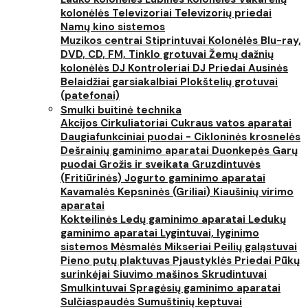
kolonėlės
Televizoriai
Televizorių priedai
Namų kino sistemos
Muzikos centrai
Stiprintuvai
Kolonėlės
Blu-ray,
DVD, CD, FM, Tinklo grotuvai
Žemų dažnių
kolonėlės
DJ Kontroleriai
DJ Priedai
Ausinės
Belaidžiai garsiakalbiai
Plokštelių grotuvai
(patefonai)
Smulki buitinė technika
Akcijos
Cirkuliatoriai
Cukraus vatos aparatai
Daugiafunkciniai puodai - Cikloninės krosnelės
Dešrainių gaminimo aparatai
Duonkepės
Garų
puodai
Grožis ir sveikata
Gruzdintuvės
(Fritiūrinės)
Jogurto gaminimo aparatai
Kavamalės
Kepsninės (Griliai)
Kiaušinių virimo
aparatai
Kokteilinės
Ledų gaminimo aparatai
Ledukų
gaminimo aparatai
Lygintuvai, lyginimo
sistemos
Mėsmalės
Mikseriai
Peilių galąstuvai
Pieno putų plaktuvas
Pjaustyklės
Priedai
Pūkų
surinkėjai
Siuvimo mašinos
Skrudintuvai
Smulkintuvai
Spragėsių gaminimo aparatai
Sulčiaspaudės
Sumuštinių keptuvai