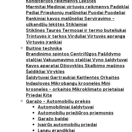
Konditerijos reikmenys
Lėkštės
Marmitai
Mediniai virtuvės reikmenys
Padėklai
Peiliai
Prieskonių malūnėliai
Puodai
Puodeliai
Rankiniai kavos malūnėliai
Serviravimo -
užkandžių lėkštės
Stiklainiai
Stiklinės
Taurės
Termosai ir termo buteliukai
Trintuvės ir tarkos
Virduliai
Virtuvės apranga
Virtuvės įrankiai
Buitinė technika
Brandinimo spintos
Centrifūgos
Pašildymo
stalčiai
Vakuumavimo stalčiai
Vyno šaldytuvai
Kavos aparatai
Džiovyklės
Skalbimo mašinos
Šaldikliai
Viryklės
Šaldytuvai
Gartraukiai
Kaitlentės
Orkaitės
Indaplovės
Mikrobangų krosnelės
Mini
krosnelės - orkaitės
Mikroklimato prietaisai
Priedai
Kita
Garažo - Automobilių prekės
Automobiliniai šaldytuvai
Automobilių priežiūros priemonės
Garažo baldai
Įvairūs automobilių priedai
Langų grandikliai