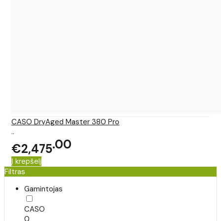
CASO DryAged Master 380 Pro
..
00
€2,475
Į krepšelį
Filtras
Gamintojas
CASO
0