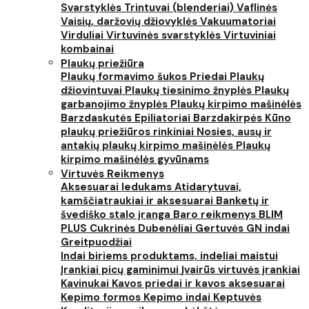
Svarstyklės
Trintuvai (blenderiai)
Vaflinės
Vaisių, daržovių džiovyklės
Vakuumatoriai
Virduliai
Virtuvinės svarstyklės
Virtuviniai
kombainai
Plaukų priežiūra
Plaukų formavimo šukos
Priedai
Plaukų
džiovintuvai
Plaukų tiesinimo žnyplės
Plaukų
garbanojimo žnyplės
Plaukų kirpimo mašinėlės
Barzdaskutės
Epiliatoriai
Barzdakirpės
Kūno
plaukų priežiūros rinkiniai
Nosies, ausų ir
antakių plaukų kirpimo mašinėlės
Plaukų
kirpimo mašinėlės gyvūnams
Virtuvės Reikmenys
Aksesuarai ledukams
Atidarytuvai,
kamščiatraukiai ir aksesuarai
Banketų ir
švediško stalo įranga
Baro reikmenys
BLIM
PLUS
Cukrinės
Dubenėliai
Gertuvės
GN indai
Greitpuodžiai
Indai biriems produktams, indeliai maistui
Įrankiai picų gaminimui
Įvairūs virtuvės įrankiai
Kavinukai
Kavos priedai ir kavos aksesuarai
Kepimo formos
Kepimo indai
Keptuvės