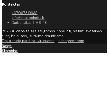
Kontaktai
+37067319938
info@mixtechnika.lt
Darbo laikas: I-V 9-18
2026 © Visos teisės saugomos. Kopijuoti, platinti svetainės
turinį be autorių sutikimo draudžiama.
Elektroninių parduotuvių nuoma
-
eshoprent.com
Rašyti
Skambinti