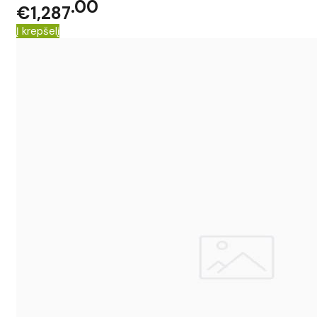
00
€1,287
Į krepšelį