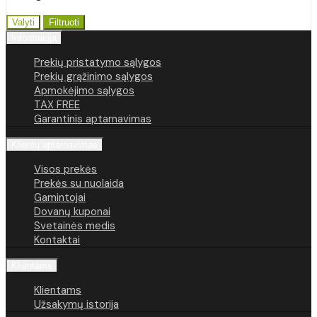
Valyti
Filtruoti
Informacija
Prekių pristatymo sąlygos
Prekių grąžinimo sąlygos
Apmokėjimo sąlygos
TAX FREE
Garantinis aptarnavimas
Klientų aptarnavimas
Visos prekės
Prekės su nuolaida
Gamintojai
Dovanų kuponai
Svetainės medis
Kontaktai
Klientams
Klientams
Užsakymų istorija