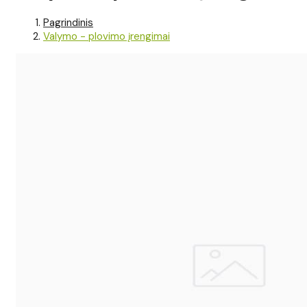
Pagrindinis
Valymo - plovimo įrengimai