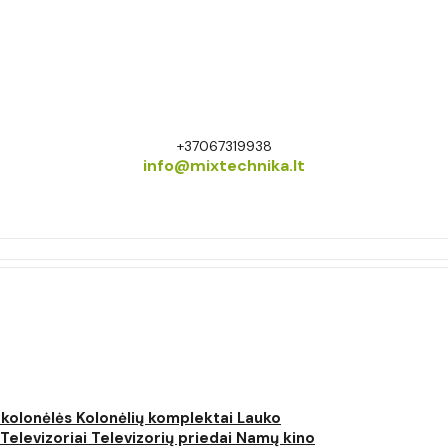
+37067319938
info@mixtechnika.lt
 kolonėlės
Kolonėlių komplektai
Lauko
Televizoriai
Televizorių priedai
Namų kino