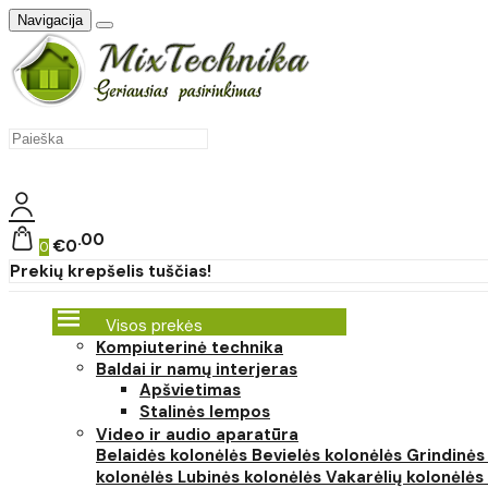
Navigacija
00
€0
0
Prekių krepšelis tuščias!
Visos prekės
Kompiuterinė technika
Baldai ir namų interjeras
Apšvietimas
Stalinės lempos
Video ir audio aparatūra
Belaidės kolonėlės
Bevielės kolonėlės
Grindinės
kolonėlės
Lubinės kolonėlės
Vakarėlių kolonėlės