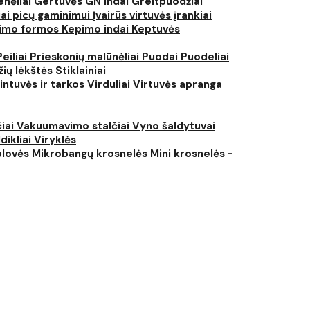
nėliai
Gertuvės
GN indai
Greitpuodžiai
iai picų gaminimui
Įvairūs virtuvės įrankiai
imo formos
Kepimo indai
Keptuvės
Peiliai
Prieskonių malūnėliai
Puodai
Puodeliai
žių lėkštės
Stiklainiai
intuvės ir tarkos
Virduliai
Virtuvės apranga
čiai
Vakuumavimo stalčiai
Vyno šaldytuvai
dikliai
Viryklės
plovės
Mikrobangų krosnelės
Mini krosnelės -