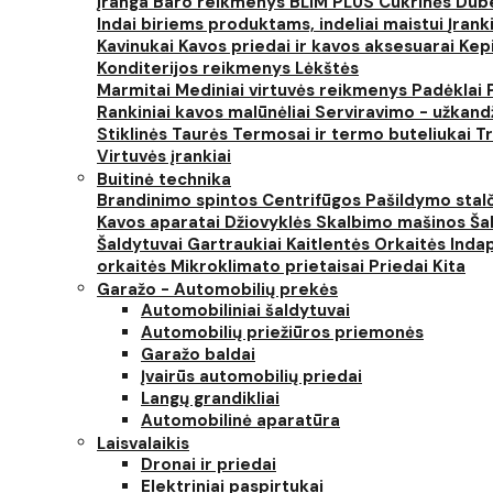
įranga
Baro reikmenys
BLIM PLUS
Cukrinės
Dube
Indai biriems produktams, indeliai maistui
Įrank
Kavinukai
Kavos priedai ir kavos aksesuarai
Kep
Konditerijos reikmenys
Lėkštės
Marmitai
Mediniai virtuvės reikmenys
Padėklai
Rankiniai kavos malūnėliai
Serviravimo - užkand
Stiklinės
Taurės
Termosai ir termo buteliukai
Tr
Virtuvės įrankiai
Buitinė technika
Brandinimo spintos
Centrifūgos
Pašildymo stal
Kavos aparatai
Džiovyklės
Skalbimo mašinos
Šal
Šaldytuvai
Gartraukiai
Kaitlentės
Orkaitės
Inda
orkaitės
Mikroklimato prietaisai
Priedai
Kita
Garažo - Automobilių prekės
Automobiliniai šaldytuvai
Automobilių priežiūros priemonės
Garažo baldai
Įvairūs automobilių priedai
Langų grandikliai
Automobilinė aparatūra
Laisvalaikis
Dronai ir priedai
Elektriniai paspirtukai