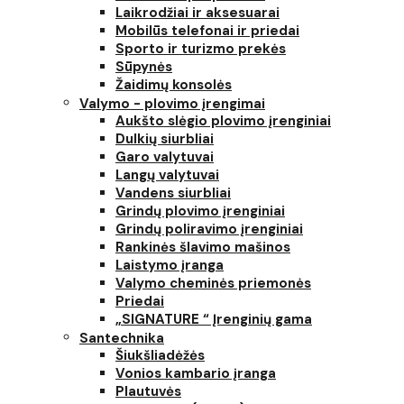
Laikrodžiai ir aksesuarai
Mobilūs telefonai ir priedai
Sporto ir turizmo prekės
Sūpynės
Žaidimų konsolės
Valymo - plovimo įrengimai
Aukšto slėgio plovimo įrenginiai
Dulkių siurbliai
Garo valytuvai
Langų valytuvai
Vandens siurbliai
Grindų plovimo įrenginiai
Grindų poliravimo įrenginiai
Rankinės šlavimo mašinos
Laistymo įranga
Valymo cheminės priemonės
Priedai
„SIGNATURE “ Įrenginių gama
Santechnika
Šiukšliadėžės
Vonios kambario įranga
Plautuvės