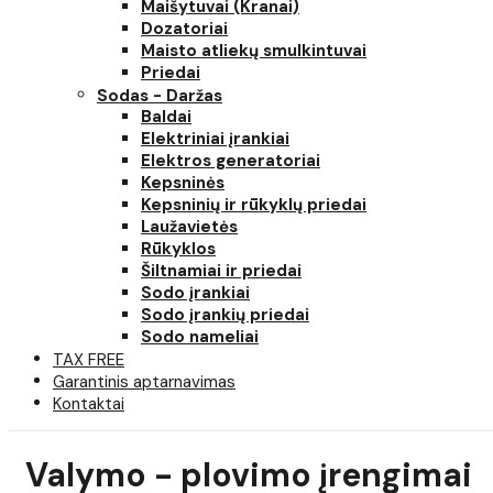
Maišytuvai (Kranai)
Dozatoriai
Maisto atliekų smulkintuvai
Priedai
Sodas - Daržas
Baldai
Elektriniai įrankiai
Elektros generatoriai
Kepsninės
Kepsninių ir rūkyklų priedai
Laužavietės
Rūkyklos
Šiltnamiai ir priedai
Sodo įrankiai
Sodo įrankių priedai
Sodo nameliai
TAX FREE
Garantinis aptarnavimas
Kontaktai
Valymo - plovimo įrengimai