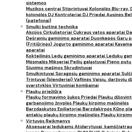
sistemos
Muzikos centrai
Stiprintuvai
Kolonėlės
Blu-ray, 
kolonėlės
DJ Kontroleriai
DJ Priedai
Ausinės
Bel
(patefonai)
Smulki buitinė technika
Akcijos
Cirkuliatoriai
Cukraus vatos aparatai
Da
Dešrainių gaminimo aparatai
Duonkepės
Garų 
(Fritiūrinės)
Jogurto gaminimo aparatai
Kavama
aparatai
Kokteilinės
Ledų gaminimo aparatai
Ledukų gam
Mėsmalės
Mikseriai
Peilių galąstuvai
Pieno putų
Siuvimo mašinos
Skrudintuvai
Smulkintuvai
Spragėsių gaminimo aparatai
Sulč
Trintuvai (blenderiai)
Vaflinės
Vaisių, daržovių 
svarstyklės
Virtuviniai kombainai
Plaukų priežiūra
Plaukų formavimo šukos
Priedai
Plaukų džiovin
garbanojimo žnyplės
Plaukų kirpimo mašinėlės
Barzdaskutės
Epiliatoriai
Barzdakirpės
Kūno pla
antakių plaukų kirpimo mašinėlės
Plaukų kirpim
Virtuvės Reikmenys
Aksesuarai ledukams
Atidarytuvai, kamščiatrau