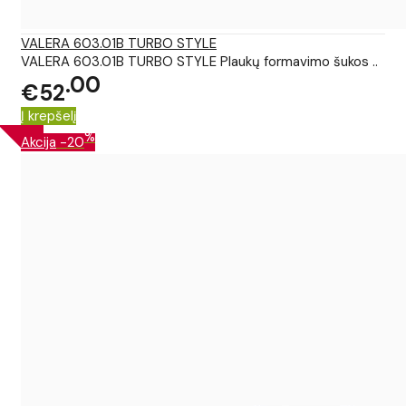
VALERA 603.01B TURBO STYLE
VALERA 603.01B TURBO STYLE Plaukų formavimo šukos ..
00
€52
Į krepšelį
%
Akcija
-20