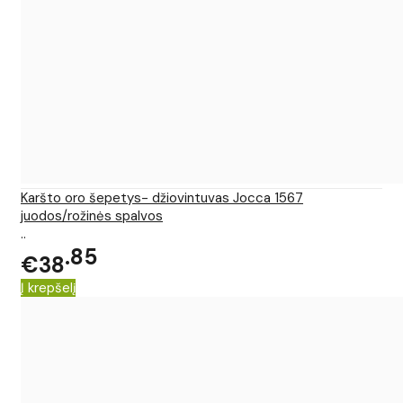
Karšto oro šepetys- džiovintuvas Jocca 1567
juodos/rožinės spalvos
..
85
€38
Į krepšelį