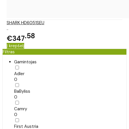
SHARK HD6051SEU
..
58
€347
Į krepšelį
Filtras
Gamintojas
Adler
0
BaByliss
0
Camry
0
First Austria