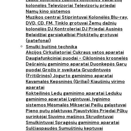
kolonėlės
Televizoriai
Televizorių priedai
Namų kino sistemos
Muzikos centrai
Stiprintuvai
Kolonėlės
Blu-ray,
DVD, CD, FM, Tinklo grotuvai
Žemų dažnių
kolonėlės
DJ Kontroleriai
DJ Priedai
Ausinės
Belaidžiai garsiakalbiai
Plokštelių grotuvai
(patefonai)
Smulki buitinė technika
Akcijos
Cirkuliatoriai
Cukraus vatos aparatai
Daugiafunkciniai puodai - Cikloninės krosnelės
Dešrainių gaminimo aparatai
Duonkepės
Garų
puodai
Grožis ir sveikata
Gruzdintuvės
(Fritiūrinės)
Jogurto gaminimo aparatai
Kavamalės
Kepsninės (Griliai)
Kiaušinių virimo
aparatai
Kokteilinės
Ledų gaminimo aparatai
Ledukų
gaminimo aparatai
Lygintuvai, lyginimo
sistemos
Mėsmalės
Mikseriai
Peilių galąstuvai
Pieno putų plaktuvas
Pjaustyklės
Priedai
Pūkų
surinkėjai
Siuvimo mašinos
Skrudintuvai
Smulkintuvai
Spragėsių gaminimo aparatai
Sulčiaspaudės
Sumuštinių keptuvai