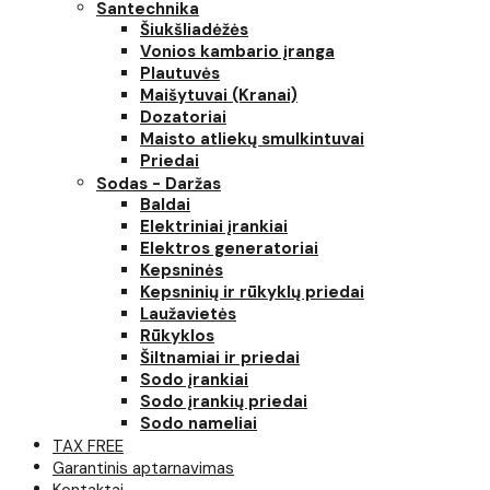
Santechnika
Šiukšliadėžės
Vonios kambario įranga
Plautuvės
Maišytuvai (Kranai)
Dozatoriai
Maisto atliekų smulkintuvai
Priedai
Sodas - Daržas
Baldai
Elektriniai įrankiai
Elektros generatoriai
Kepsninės
Kepsninių ir rūkyklų priedai
Laužavietės
Rūkyklos
Šiltnamiai ir priedai
Sodo įrankiai
Sodo įrankių priedai
Sodo nameliai
TAX FREE
Garantinis aptarnavimas
Kontaktai