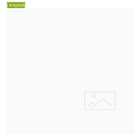
Į krepšelį