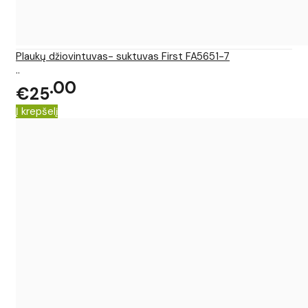
Plaukų džiovintuvas- suktuvas First FA5651-7
..
00
€25
Į krepšelį