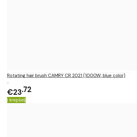
Rotating hair brush CAMRY CR 2021 (1000W, blue color)
..
72
€23
Į krepšelį