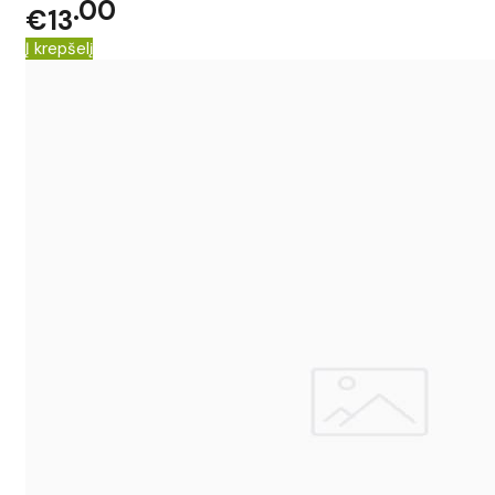
00
€13
Į krepšelį