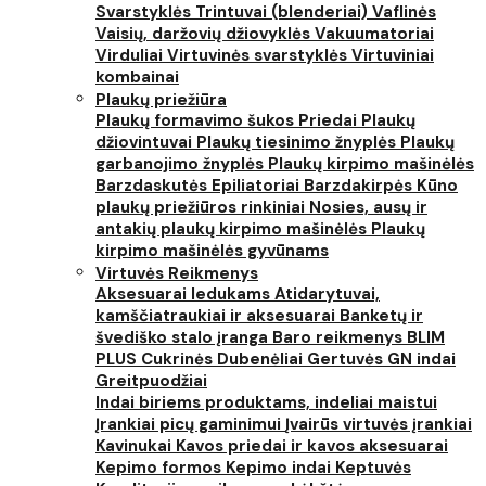
Svarstyklės
Trintuvai (blenderiai)
Vaflinės
Vaisių, daržovių džiovyklės
Vakuumatoriai
Virduliai
Virtuvinės svarstyklės
Virtuviniai
kombainai
Plaukų priežiūra
Plaukų formavimo šukos
Priedai
Plaukų
džiovintuvai
Plaukų tiesinimo žnyplės
Plaukų
garbanojimo žnyplės
Plaukų kirpimo mašinėlės
Barzdaskutės
Epiliatoriai
Barzdakirpės
Kūno
plaukų priežiūros rinkiniai
Nosies, ausų ir
antakių plaukų kirpimo mašinėlės
Plaukų
kirpimo mašinėlės gyvūnams
Virtuvės Reikmenys
Aksesuarai ledukams
Atidarytuvai,
kamščiatraukiai ir aksesuarai
Banketų ir
švediško stalo įranga
Baro reikmenys
BLIM
PLUS
Cukrinės
Dubenėliai
Gertuvės
GN indai
Greitpuodžiai
Indai biriems produktams, indeliai maistui
Įrankiai picų gaminimui
Įvairūs virtuvės įrankiai
Kavinukai
Kavos priedai ir kavos aksesuarai
Kepimo formos
Kepimo indai
Keptuvės