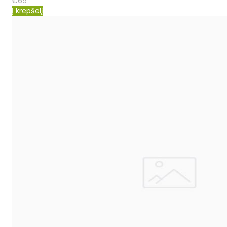
€69
Į krepšelį