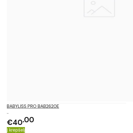
BABYLISS PRO BAB2620E
..
00
€40
Į krepšelį