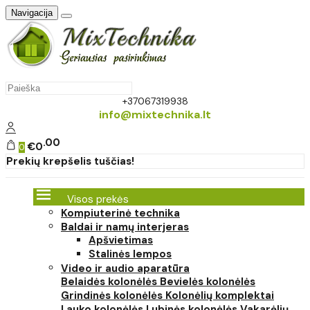
Navigacija
+37067319938
info@mixtechnika.lt
00
€0
0
Prekių krepšelis tuščias!
Visos prekės
Kompiuterinė technika
Baldai ir namų interjeras
Apšvietimas
Stalinės lempos
Video ir audio aparatūra
Belaidės kolonėlės
Bevielės kolonėlės
Grindinės kolonėlės
Kolonėlių komplektai
Lauko kolonėlės
Lubinės kolonėlės
Vakarėlių