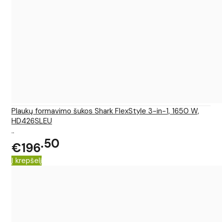
Plaukų formavimo šukos Shark FlexStyle 3-in-1, 1650 W,
HD426SLEU
..
50
€196
Į krepšelį