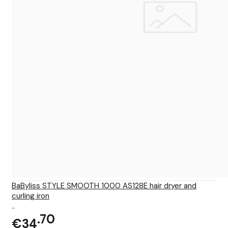
BaByliss STYLE SMOOTH 1000 AS128E hair dryer and
curling iron
..
70
€34