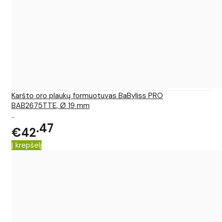
Karšto oro plaukų formuotuvas BaByliss PRO
BAB2675TTE, Ø 19 mm
..
47
€42
Į krepšelį