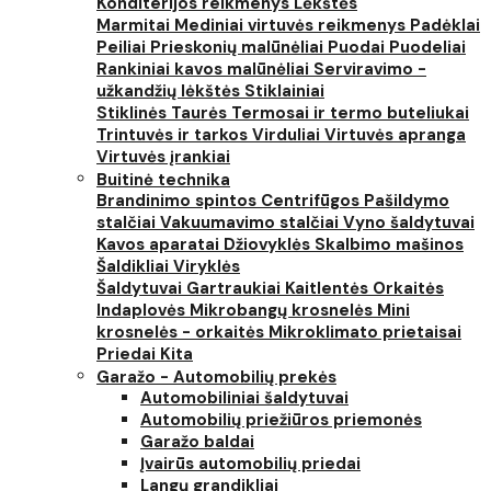
Konditerijos reikmenys
Lėkštės
Marmitai
Mediniai virtuvės reikmenys
Padėklai
Peiliai
Prieskonių malūnėliai
Puodai
Puodeliai
Rankiniai kavos malūnėliai
Serviravimo -
užkandžių lėkštės
Stiklainiai
Stiklinės
Taurės
Termosai ir termo buteliukai
Trintuvės ir tarkos
Virduliai
Virtuvės apranga
Virtuvės įrankiai
Buitinė technika
Brandinimo spintos
Centrifūgos
Pašildymo
stalčiai
Vakuumavimo stalčiai
Vyno šaldytuvai
Kavos aparatai
Džiovyklės
Skalbimo mašinos
Šaldikliai
Viryklės
Šaldytuvai
Gartraukiai
Kaitlentės
Orkaitės
Indaplovės
Mikrobangų krosnelės
Mini
krosnelės - orkaitės
Mikroklimato prietaisai
Priedai
Kita
Garažo - Automobilių prekės
Automobiliniai šaldytuvai
Automobilių priežiūros priemonės
Garažo baldai
Įvairūs automobilių priedai
Langų grandikliai