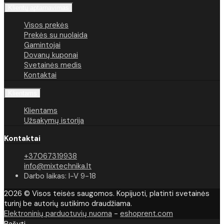
Klientų aptarnavimas
Visos prekės
Prekės su nuolaida
Gamintojai
Dovanų kuponai
Svetainės medis
Kontaktai
Klientams
Klientams
Užsakymų istorija
Kontaktai
+37067319938
info@mixtechnika.lt
Darbo laikas: I-V 9-18
2026 © Visos teisės saugomos. Kopijuoti, platinti svetainės
turinį be autorių sutikimo draudžiama.
Elektroninių parduotuvių nuoma
-
eshoprent.com