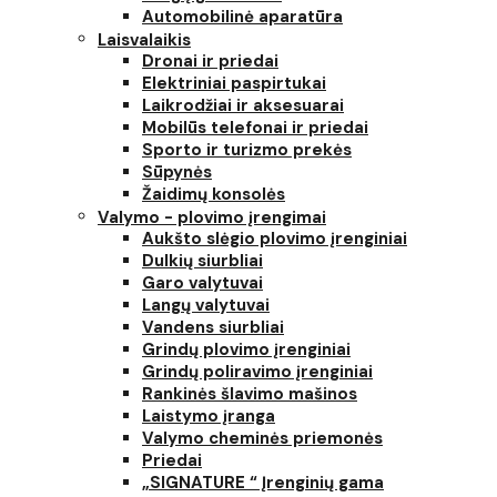
Automobilinė aparatūra
Laisvalaikis
Dronai ir priedai
Elektriniai paspirtukai
Laikrodžiai ir aksesuarai
Mobilūs telefonai ir priedai
Sporto ir turizmo prekės
Sūpynės
Žaidimų konsolės
Valymo - plovimo įrengimai
Aukšto slėgio plovimo įrenginiai
Dulkių siurbliai
Garo valytuvai
Langų valytuvai
Vandens siurbliai
Grindų plovimo įrenginiai
Grindų poliravimo įrenginiai
Rankinės šlavimo mašinos
Laistymo įranga
Valymo cheminės priemonės
Priedai
„SIGNATURE “ Įrenginių gama