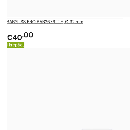
BABYLISS PRO BAB2676TTE, Ø 32 mm
..
00
€40
Į krepšelį