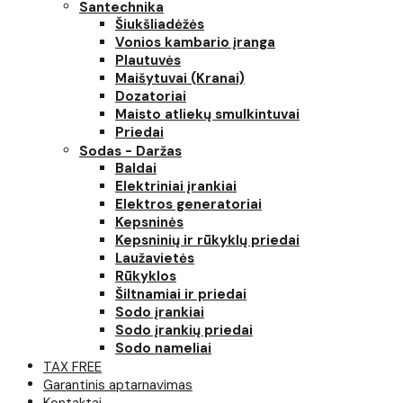
Santechnika
Šiukšliadėžės
Vonios kambario įranga
Plautuvės
Maišytuvai (Kranai)
Dozatoriai
Maisto atliekų smulkintuvai
Priedai
Sodas - Daržas
Baldai
Elektriniai įrankiai
Elektros generatoriai
Kepsninės
Kepsninių ir rūkyklų priedai
Laužavietės
Rūkyklos
Šiltnamiai ir priedai
Sodo įrankiai
Sodo įrankių priedai
Sodo nameliai
TAX FREE
Garantinis aptarnavimas
Kontaktai