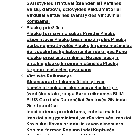
Svarstyklės
Trintuvai (blenderiai)
Vaflinės
Vaisių, daržovių džiovyklės
Vakuumatoriai
Virduliai
Virtuvinės svarstyklės
Virtuviniai
kombainai
Plaukų priežiūra
Plaukų formavimo šukos
Priedai
Plaukų
džiovintuvai
Plaukų tiesinimo žnyplės
Plaukų
garbanojimo žnyplės
Plaukų kirpimo mašinėlės
Barzdaskutės
Epiliatoriai
Barzdakirpės
Kūno
plaukų priežiūros rinkiniai
Nosies, ausų ir
antakių plaukų kirpimo mašinėlės
Plaukų
kirpimo mašinėlės gyvūnams
Virtuvės Reikmenys
Aksesuarai ledukams
Atidarytuvai,
kamščiatraukiai ir aksesuarai
Banketų ir
švediško stalo įranga
Baro reikmenys
BLIM
PLUS
Cukrinės
Dubenėliai
Gertuvės
GN indai
Greitpuodžiai
Indai biriems produktams, indeliai maistui
Įrankiai picų gaminimui
Įvairūs virtuvės įrankiai
Kavinukai
Kavos priedai ir kavos aksesuarai
Kepimo formos
Kepimo indai
Keptuvės