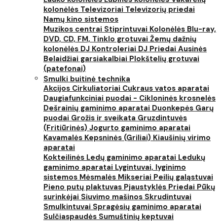
kolonėlės
Televizoriai
Televizorių priedai
Namų kino sistemos
Muzikos centrai
Stiprintuvai
Kolonėlės
Blu-ray,
DVD, CD, FM, Tinklo grotuvai
Žemų dažnių
kolonėlės
DJ Kontroleriai
DJ Priedai
Ausinės
Belaidžiai garsiakalbiai
Plokštelių grotuvai
(patefonai)
Smulki buitinė technika
Akcijos
Cirkuliatoriai
Cukraus vatos aparatai
Daugiafunkciniai puodai - Cikloninės krosnelės
Dešrainių gaminimo aparatai
Duonkepės
Garų
puodai
Grožis ir sveikata
Gruzdintuvės
(Fritiūrinės)
Jogurto gaminimo aparatai
Kavamalės
Kepsninės (Griliai)
Kiaušinių virimo
aparatai
Kokteilinės
Ledų gaminimo aparatai
Ledukų
gaminimo aparatai
Lygintuvai, lyginimo
sistemos
Mėsmalės
Mikseriai
Peilių galąstuvai
Pieno putų plaktuvas
Pjaustyklės
Priedai
Pūkų
surinkėjai
Siuvimo mašinos
Skrudintuvai
Smulkintuvai
Spragėsių gaminimo aparatai
Sulčiaspaudės
Sumuštinių keptuvai