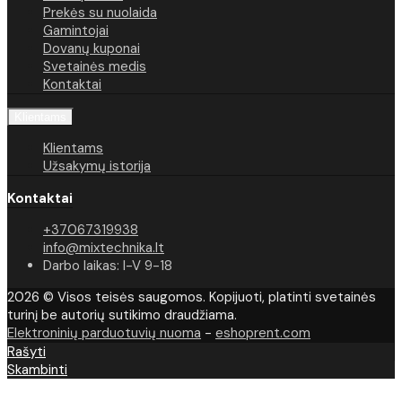
Prekės su nuolaida
Gamintojai
Dovanų kuponai
Svetainės medis
Kontaktai
Klientams
Klientams
Užsakymų istorija
Kontaktai
+37067319938
info@mixtechnika.lt
Darbo laikas: I-V 9-18
2026 © Visos teisės saugomos. Kopijuoti, platinti svetainės
turinį be autorių sutikimo draudžiama.
Elektroninių parduotuvių nuoma
-
eshoprent.com
Rašyti
Skambinti