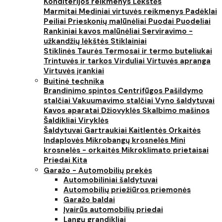
Konditerijos reikmenys
Lėkštės
Marmitai
Mediniai virtuvės reikmenys
Padėklai
Peiliai
Prieskonių malūnėliai
Puodai
Puodeliai
Rankiniai kavos malūnėliai
Serviravimo -
užkandžių lėkštės
Stiklainiai
Stiklinės
Taurės
Termosai ir termo buteliukai
Trintuvės ir tarkos
Virduliai
Virtuvės apranga
Virtuvės įrankiai
Buitinė technika
Brandinimo spintos
Centrifūgos
Pašildymo
stalčiai
Vakuumavimo stalčiai
Vyno šaldytuvai
Kavos aparatai
Džiovyklės
Skalbimo mašinos
Šaldikliai
Viryklės
Šaldytuvai
Gartraukiai
Kaitlentės
Orkaitės
Indaplovės
Mikrobangų krosnelės
Mini
krosnelės - orkaitės
Mikroklimato prietaisai
Priedai
Kita
Garažo - Automobilių prekės
Automobiliniai šaldytuvai
Automobilių priežiūros priemonės
Garažo baldai
Įvairūs automobilių priedai
Langų grandikliai