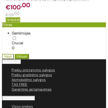
00
€100
00
€129
Į krepšelį
Filtras
Gamintojas
Crucial
0
Valyti
Filtruoti
Informacija
Prekių pristatymo sąlygos
Prekių grąžinimo sąlygos
Apmokėjimo sąlygos
TAX FREE
Garantinis aptarnavimas
Klientų aptarnavimas
Visos prekės