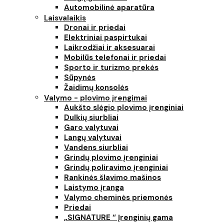
Automobilinė aparatūra
Laisvalaikis
Dronai ir priedai
Elektriniai paspirtukai
Laikrodžiai ir aksesuarai
Mobilūs telefonai ir priedai
Sporto ir turizmo prekės
Sūpynės
Žaidimų konsolės
Valymo - plovimo įrengimai
Aukšto slėgio plovimo įrenginiai
Dulkių siurbliai
Garo valytuvai
Langų valytuvai
Vandens siurbliai
Grindų plovimo įrenginiai
Grindų poliravimo įrenginiai
Rankinės šlavimo mašinos
Laistymo įranga
Valymo cheminės priemonės
Priedai
„SIGNATURE “ Įrenginių gama