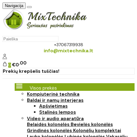
Navigacija
+37067319938
info@mixtechnika.lt
00
€0
0
Prekių krepšelis tuščias!
Visos prekės
Kompiuterinė technika
Baldai ir namų interjeras
Apšvietimas
Stalinės lempos
Video ir audio aparatūra
Belaidės kolonėlės
Bevielės kolonėlės
Grindinės kolonėlės
Kolonėlių komplektai
Lauko kolonėlės
Lubinės kolonėlės
Vakarėlių