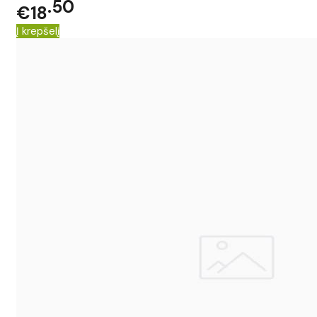
50
€18
Į krepšelį