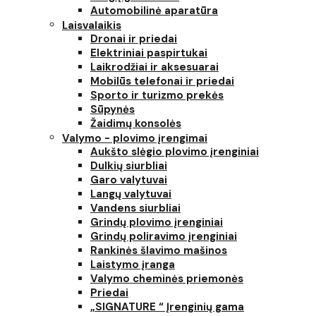
Automobilinė aparatūra
Laisvalaikis
Dronai ir priedai
Elektriniai paspirtukai
Laikrodžiai ir aksesuarai
Mobilūs telefonai ir priedai
Sporto ir turizmo prekės
Sūpynės
Žaidimų konsolės
Valymo - plovimo įrengimai
Aukšto slėgio plovimo įrenginiai
Dulkių siurbliai
Garo valytuvai
Langų valytuvai
Vandens siurbliai
Grindų plovimo įrenginiai
Grindų poliravimo įrenginiai
Rankinės šlavimo mašinos
Laistymo įranga
Valymo cheminės priemonės
Priedai
„SIGNATURE “ Įrenginių gama