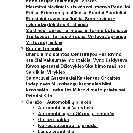
Konditerijos reikmenys
Lėkštės
Marmitai
Mediniai virtuvės reikmenys
Padėklai
Peiliai
Prieskonių malūnėliai
Puodai
Puodeliai
Rankiniai kavos malūnėliai
Serviravimo -
užkandžių lėkštės
Stiklainiai
Stiklinės
Taurės
Termosai ir termo buteliukai
Trintuvės ir tarkos
Virduliai
Virtuvės apranga
Virtuvės įrankiai
Buitinė technika
Brandinimo spintos
Centrifūgos
Pašildymo
stalčiai
Vakuumavimo stalčiai
Vyno šaldytuvai
Kavos aparatai
Džiovyklės
Skalbimo mašinos
Šaldikliai
Viryklės
Šaldytuvai
Gartraukiai
Kaitlentės
Orkaitės
Indaplovės
Mikrobangų krosnelės
Mini
krosnelės - orkaitės
Mikroklimato prietaisai
Priedai
Kita
Garažo - Automobilių prekės
Automobiliniai šaldytuvai
Automobilių priežiūros priemonės
Garažo baldai
Įvairūs automobilių priedai
Langų grandikliai