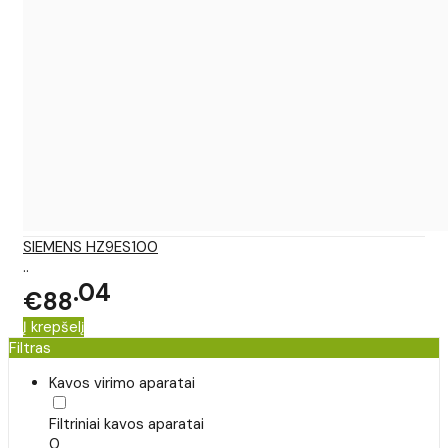
SIEMENS HZ9ES100
..
04
€88
Į krepšelį
Filtras
Kavos virimo aparatai
Filtriniai kavos aparatai
0