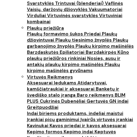
Svarstyklės
Trintuvai (blenderiai)
Vaflinės
Vaisių, daržovių džiovyklės
Vakuumatoriai
Virduliai
Virtuvinės svarstyklės
Virtuviniai
kombainai
Plaukų priežiūra
Plaukų formavimo šukos
Priedai
Plaukų
džiovintuvai
Plaukų tiesinimo žnyplės
Plaukų
garbanojimo žnyplės
Plaukų kirpimo mašinėlės
Barzdaskutės
Epiliatoriai
Barzdakirpės
Kūno
plaukų priežiūros rinkiniai
Nosies, ausų ir
antakių plaukų kirpimo mašinėlės
Plaukų
kirpimo mašinėlės gyvūnams
Virtuvės Reikmenys
Aksesuarai ledukams
Atidarytuvai,
kamščiatraukiai ir aksesuarai
Banketų ir
švediško stalo įranga
Baro reikmenys
BLIM
PLUS
Cukrinės
Dubenėliai
Gertuvės
GN indai
Greitpuodžiai
Indai biriems produktams, indeliai maistui
Įrankiai picų gaminimui
Įvairūs virtuvės įrankiai
Kavinukai
Kavos priedai ir kavos aksesuarai
Kepimo formos
Kepimo indai
Keptuvės