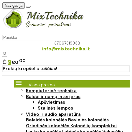
Navigacija
+37067319938
info@mixtechnika.lt
00
€0
0
Prekių krepšelis tuščias!
Visos prekės
Kompiuterinė technika
Baldai ir namų interjeras
Apšvietimas
Stalinės lempos
Video ir audio aparatūra
Belaidės kolonėlės
Bevielės kolonėlės
Grindinės kolonėlės
Kolonėlių komplektai
Lauko kolonėlės
Lubinės kolonėlės
Vakarėlių