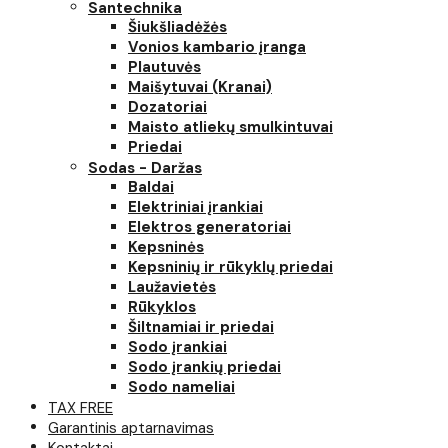
Santechnika
Šiukšliadėžės
Vonios kambario įranga
Plautuvės
Maišytuvai (Kranai)
Dozatoriai
Maisto atliekų smulkintuvai
Priedai
Sodas - Daržas
Baldai
Elektriniai įrankiai
Elektros generatoriai
Kepsninės
Kepsninių ir rūkyklų priedai
Laužavietės
Rūkyklos
Šiltnamiai ir priedai
Sodo įrankiai
Sodo įrankių priedai
Sodo nameliai
TAX FREE
Garantinis aptarnavimas
Kontaktai