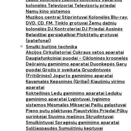
kolonėlės
Televizoriai
Televizorių priedai
Namų kino sistemos
Muzikos centrai
Stiprintuvai
Kolonėlės
Blu-ray,
DVD, CD, FM, Tinklo grotuvai
Žemų dažnių
kolonėlės
DJ Kontroleriai
DJ Priedai
Ausinės
Belaidžiai garsiakalbiai
Plokštelių grotuvai
(patefonai)
Smulki buitinė technika
Akcijos
Cirkuliatoriai
Cukraus vatos aparatai
Daugiafunkciniai puodai - Cikloninės krosnelės
Dešrainių gaminimo aparatai
Duonkepės
Garų
puodai
Grožis ir sveikata
Gruzdintuvės
(Fritiūrinės)
Jogurto gaminimo aparatai
Kavamalės
Kepsninės (Griliai)
Kiaušinių virimo
aparatai
Kokteilinės
Ledų gaminimo aparatai
Ledukų
gaminimo aparatai
Lygintuvai, lyginimo
sistemos
Mėsmalės
Mikseriai
Peilių galąstuvai
Pieno putų plaktuvas
Pjaustyklės
Priedai
Pūkų
surinkėjai
Siuvimo mašinos
Skrudintuvai
Smulkintuvai
Spragėsių gaminimo aparatai
Sulčiaspaudės
Sumuštinių keptuvai