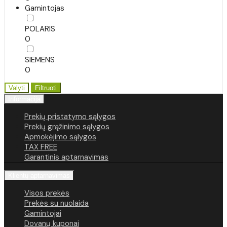
Gamintojas
POLARIS
0
SIEMENS
0
Valyti
Filtruoti
Informacija
Prekių pristatymo sąlygos
Prekių grąžinimo sąlygos
Apmokėjimo sąlygos
TAX FREE
Garantinis aptarnavimas
Klientų aptarnavimas
Visos prekės
Prekės su nuolaida
Gamintojai
Dovanų kuponai