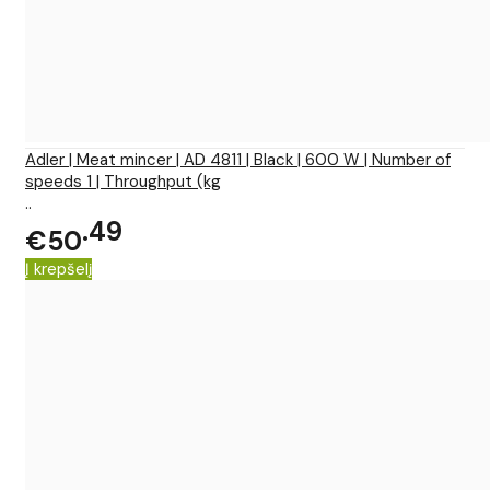
Adler | Meat mincer | AD 4811 | Black | 600 W | Number of
speeds 1 | Throughput (kg
..
49
€50
Į krepšelį