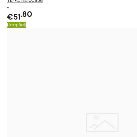
TEFAL NE105838
..
80
€51
Į krepšelį