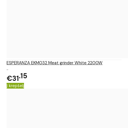
ESPERANZA EKM032 Meat grinder White 2200W
..
15
€31
Į krepšelį