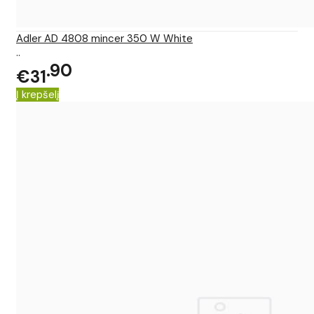
Adler AD 4808 mincer 350 W White
..
90
€31
Į krepšelį