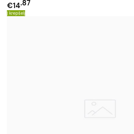
87
€14
Į krepšelį