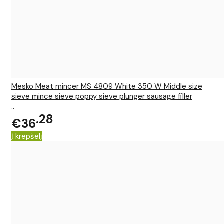
Mesko Meat mincer MS 4809 White 350 W Middle size
sieve mince sieve poppy sieve plunger sausage filler
..
28
€36
Į krepšelį