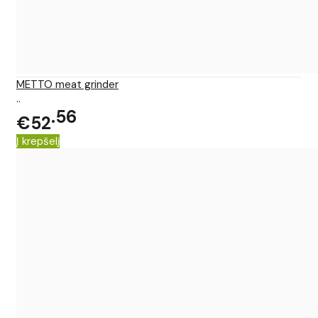
METTO meat grinder
..
56
€52
Į krepšelį