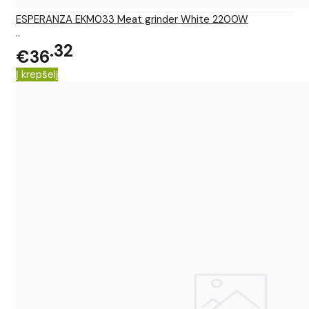
ESPERANZA EKM033 Meat grinder White 2200W
..
32
€36
Į krepšelį