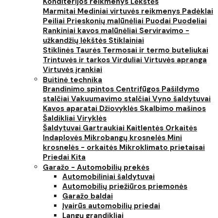
Konditerijos reikmenys
Lėkštės
Marmitai
Mediniai virtuvės reikmenys
Padėklai
Peiliai
Prieskonių malūnėliai
Puodai
Puodeliai
Rankiniai kavos malūnėliai
Serviravimo -
užkandžių lėkštės
Stiklainiai
Stiklinės
Taurės
Termosai ir termo buteliukai
Trintuvės ir tarkos
Virduliai
Virtuvės apranga
Virtuvės įrankiai
Buitinė technika
Brandinimo spintos
Centrifūgos
Pašildymo
stalčiai
Vakuumavimo stalčiai
Vyno šaldytuvai
Kavos aparatai
Džiovyklės
Skalbimo mašinos
Šaldikliai
Viryklės
Šaldytuvai
Gartraukiai
Kaitlentės
Orkaitės
Indaplovės
Mikrobangų krosnelės
Mini
krosnelės - orkaitės
Mikroklimato prietaisai
Priedai
Kita
Garažo - Automobilių prekės
Automobiliniai šaldytuvai
Automobilių priežiūros priemonės
Garažo baldai
Įvairūs automobilių priedai
Langų grandikliai