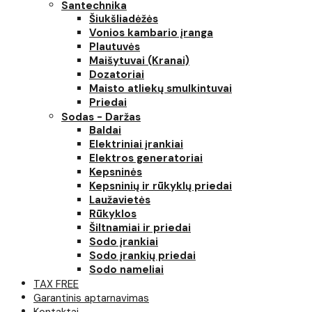
Santechnika
Šiukšliadėžės
Vonios kambario įranga
Plautuvės
Maišytuvai (Kranai)
Dozatoriai
Maisto atliekų smulkintuvai
Priedai
Sodas - Daržas
Baldai
Elektriniai įrankiai
Elektros generatoriai
Kepsninės
Kepsninių ir rūkyklų priedai
Laužavietės
Rūkyklos
Šiltnamiai ir priedai
Sodo įrankiai
Sodo įrankių priedai
Sodo nameliai
TAX FREE
Garantinis aptarnavimas
Kontaktai