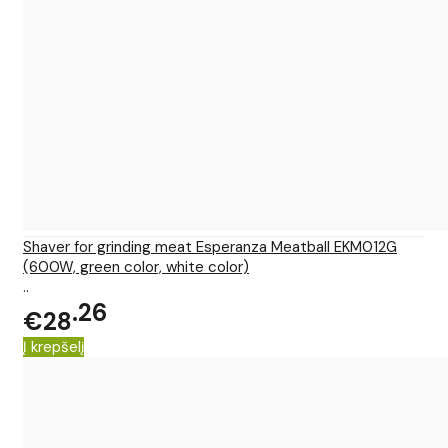
Shaver for grinding meat Esperanza Meatball EKM012G
(600W, green color, white color)
..
26
€28
Į krepšelį