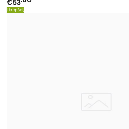
€53
Į krepšelį