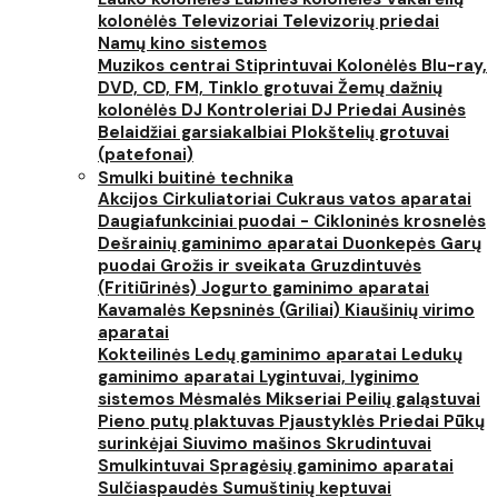
kolonėlės
Televizoriai
Televizorių priedai
Namų kino sistemos
Muzikos centrai
Stiprintuvai
Kolonėlės
Blu-ray,
DVD, CD, FM, Tinklo grotuvai
Žemų dažnių
kolonėlės
DJ Kontroleriai
DJ Priedai
Ausinės
Belaidžiai garsiakalbiai
Plokštelių grotuvai
(patefonai)
Smulki buitinė technika
Akcijos
Cirkuliatoriai
Cukraus vatos aparatai
Daugiafunkciniai puodai - Cikloninės krosnelės
Dešrainių gaminimo aparatai
Duonkepės
Garų
puodai
Grožis ir sveikata
Gruzdintuvės
(Fritiūrinės)
Jogurto gaminimo aparatai
Kavamalės
Kepsninės (Griliai)
Kiaušinių virimo
aparatai
Kokteilinės
Ledų gaminimo aparatai
Ledukų
gaminimo aparatai
Lygintuvai, lyginimo
sistemos
Mėsmalės
Mikseriai
Peilių galąstuvai
Pieno putų plaktuvas
Pjaustyklės
Priedai
Pūkų
surinkėjai
Siuvimo mašinos
Skrudintuvai
Smulkintuvai
Spragėsių gaminimo aparatai
Sulčiaspaudės
Sumuštinių keptuvai