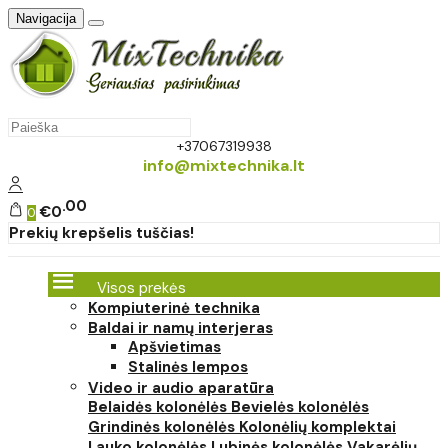
Navigacija
+37067319938
info@mixtechnika.lt
00
€0
0
Prekių krepšelis tuščias!
Visos prekės
Kompiuterinė technika
Baldai ir namų interjeras
Apšvietimas
Stalinės lempos
Video ir audio aparatūra
Belaidės kolonėlės
Bevielės kolonėlės
Grindinės kolonėlės
Kolonėlių komplektai
Lauko kolonėlės
Lubinės kolonėlės
Vakarėlių