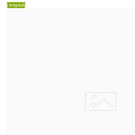
Į krepšelį