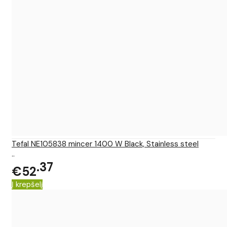
Tefal NE105838 mincer 1400 W Black, Stainless steel
..
37
€52
Į krepšelį