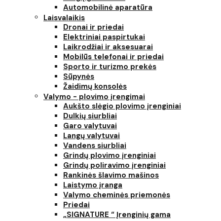
Automobilinė aparatūra
Laisvalaikis
Dronai ir priedai
Elektriniai paspirtukai
Laikrodžiai ir aksesuarai
Mobilūs telefonai ir priedai
Sporto ir turizmo prekės
Sūpynės
Žaidimų konsolės
Valymo - plovimo įrengimai
Aukšto slėgio plovimo įrenginiai
Dulkių siurbliai
Garo valytuvai
Langų valytuvai
Vandens siurbliai
Grindų plovimo įrenginiai
Grindų poliravimo įrenginiai
Rankinės šlavimo mašinos
Laistymo įranga
Valymo cheminės priemonės
Priedai
„SIGNATURE “ Įrenginių gama