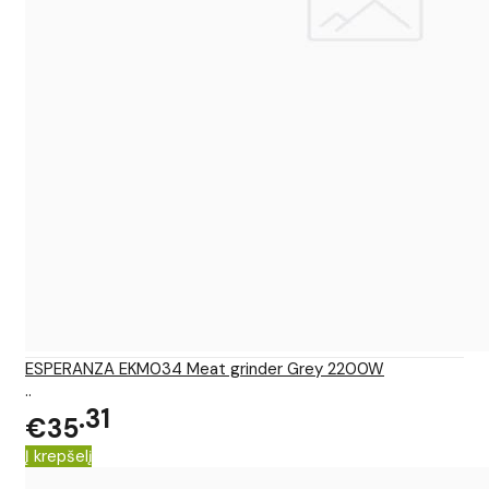
ESPERANZA EKM034 Meat grinder Grey 2200W
..
31
€35
Į krepšelį