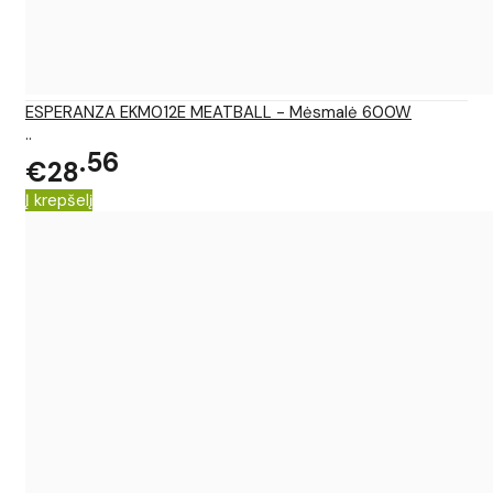
ESPERANZA EKM012E MEATBALL - Mėsmalė 600W
..
56
€28
Į krepšelį