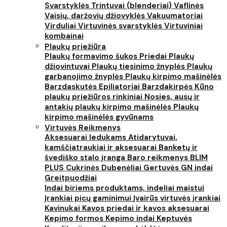
Svarstyklės
Trintuvai (blenderiai)
Vaflinės
Vaisių, daržovių džiovyklės
Vakuumatoriai
Virduliai
Virtuvinės svarstyklės
Virtuviniai
kombainai
Plaukų priežiūra
Plaukų formavimo šukos
Priedai
Plaukų
džiovintuvai
Plaukų tiesinimo žnyplės
Plaukų
garbanojimo žnyplės
Plaukų kirpimo mašinėlės
Barzdaskutės
Epiliatoriai
Barzdakirpės
Kūno
plaukų priežiūros rinkiniai
Nosies, ausų ir
antakių plaukų kirpimo mašinėlės
Plaukų
kirpimo mašinėlės gyvūnams
Virtuvės Reikmenys
Aksesuarai ledukams
Atidarytuvai,
kamščiatraukiai ir aksesuarai
Banketų ir
švediško stalo įranga
Baro reikmenys
BLIM
PLUS
Cukrinės
Dubenėliai
Gertuvės
GN indai
Greitpuodžiai
Indai biriems produktams, indeliai maistui
Įrankiai picų gaminimui
Įvairūs virtuvės įrankiai
Kavinukai
Kavos priedai ir kavos aksesuarai
Kepimo formos
Kepimo indai
Keptuvės