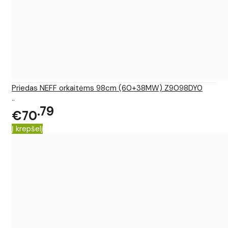
Priedas NEFF orkaitėms 98cm (60+38MW) Z9098DY0
..
79
€70
Į krepšelį