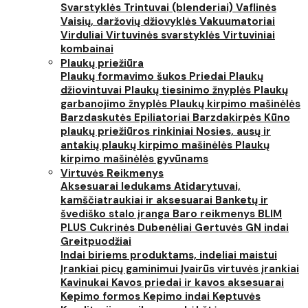
Svarstyklės
Trintuvai (blenderiai)
Vaflinės
Vaisių, daržovių džiovyklės
Vakuumatoriai
Virduliai
Virtuvinės svarstyklės
Virtuviniai
kombainai
Plaukų priežiūra
Plaukų formavimo šukos
Priedai
Plaukų
džiovintuvai
Plaukų tiesinimo žnyplės
Plaukų
garbanojimo žnyplės
Plaukų kirpimo mašinėlės
Barzdaskutės
Epiliatoriai
Barzdakirpės
Kūno
plaukų priežiūros rinkiniai
Nosies, ausų ir
antakių plaukų kirpimo mašinėlės
Plaukų
kirpimo mašinėlės gyvūnams
Virtuvės Reikmenys
Aksesuarai ledukams
Atidarytuvai,
kamščiatraukiai ir aksesuarai
Banketų ir
švediško stalo įranga
Baro reikmenys
BLIM
PLUS
Cukrinės
Dubenėliai
Gertuvės
GN indai
Greitpuodžiai
Indai biriems produktams, indeliai maistui
Įrankiai picų gaminimui
Įvairūs virtuvės įrankiai
Kavinukai
Kavos priedai ir kavos aksesuarai
Kepimo formos
Kepimo indai
Keptuvės