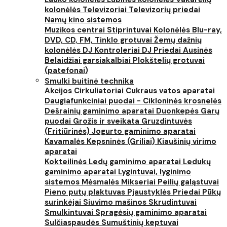
kolonėlės
Televizoriai
Televizorių priedai
Namų kino sistemos
Muzikos centrai
Stiprintuvai
Kolonėlės
Blu-ray,
DVD, CD, FM, Tinklo grotuvai
Žemų dažnių
kolonėlės
DJ Kontroleriai
DJ Priedai
Ausinės
Belaidžiai garsiakalbiai
Plokštelių grotuvai
(patefonai)
Smulki buitinė technika
Akcijos
Cirkuliatoriai
Cukraus vatos aparatai
Daugiafunkciniai puodai - Cikloninės krosnelės
Dešrainių gaminimo aparatai
Duonkepės
Garų
puodai
Grožis ir sveikata
Gruzdintuvės
(Fritiūrinės)
Jogurto gaminimo aparatai
Kavamalės
Kepsninės (Griliai)
Kiaušinių virimo
aparatai
Kokteilinės
Ledų gaminimo aparatai
Ledukų
gaminimo aparatai
Lygintuvai, lyginimo
sistemos
Mėsmalės
Mikseriai
Peilių galąstuvai
Pieno putų plaktuvas
Pjaustyklės
Priedai
Pūkų
surinkėjai
Siuvimo mašinos
Skrudintuvai
Smulkintuvai
Spragėsių gaminimo aparatai
Sulčiaspaudės
Sumuštinių keptuvai