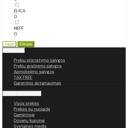
ELICA
0
NEFF
0
Valyti
Filtruoti
Informacija
Prekių pristatymo sąlygos
Prekių grąžinimo sąlygos
Apmokėjimo sąlygos
TAX FREE
Garantinis aptarnavimas
Klientų aptarnavimas
Visos prekės
Prekės su nuolaida
Gamintojai
Dovanų kuponai
Svetainės medis