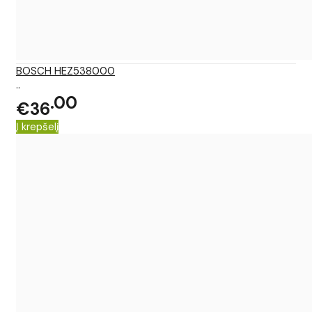
BOSCH HEZ538000
..
00
€36
Į krepšelį