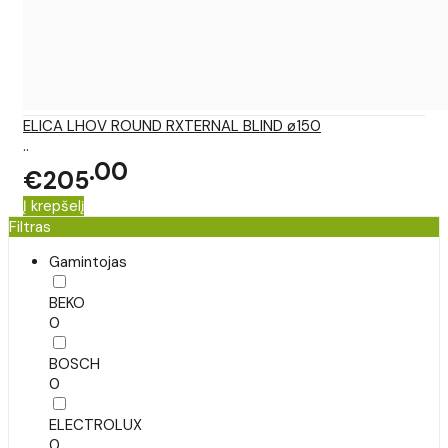
ELICA LHOV ROUND RXTERNAL BLIND ø150
..
00
€205
Į krepšelį
Filtras
Gamintojas
BEKO
0
BOSCH
0
ELECTROLUX
0