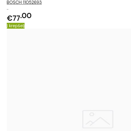
BOSCH 11052693
..
00
€77
Į krepšelį