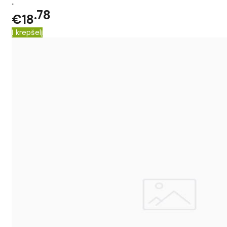
..
78
€18
Į krepšelį