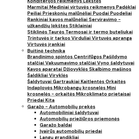
Konditerijos reikmenys
Lėkštės
Marmitai
Mediniai virtuvės reikmenys
Padėklai
Peiliai
Prieskonių malūnėliai
Puodai
Puodeliai
Rankiniai kavos malūnėliai
Serviravimo -
užkandžių lėkštės
Stiklainiai
Stiklinės
Taurės
Termosai ir termo buteliukai
Trintuvės ir tarkos
Virduliai
Virtuvės apranga
Virtuvės įrankiai
Buitinė technika
Brandinimo spintos
Centrifūgos
Pašildymo
stalčiai
Vakuumavimo stalčiai
Vyno šaldytuvai
Kavos aparatai
Džiovyklės
Skalbimo mašinos
Šaldikliai
Viryklės
Šaldytuvai
Gartraukiai
Kaitlentės
Orkaitės
Indaplovės
Mikrobangų krosnelės
Mini
krosnelės - orkaitės
Mikroklimato prietaisai
Priedai
Kita
Garažo - Automobilių prekės
Automobiliniai šaldytuvai
Automobilių priežiūros priemonės
Garažo baldai
Įvairūs automobilių priedai
Langų grandikliai