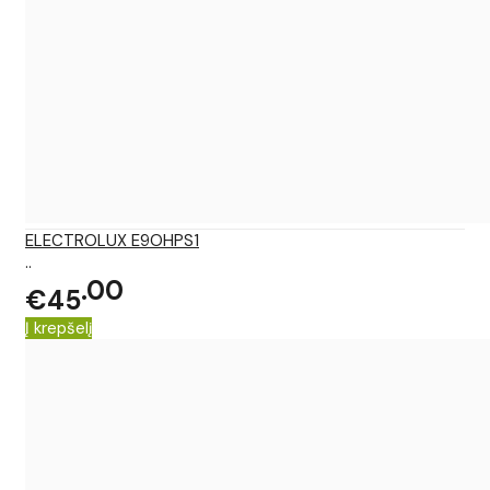
ELECTROLUX E9OHPS1
..
00
€45
Į krepšelį