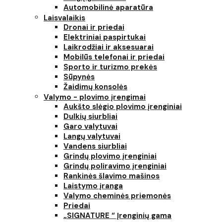
Automobilinė aparatūra
Laisvalaikis
Dronai ir priedai
Elektriniai paspirtukai
Laikrodžiai ir aksesuarai
Mobilūs telefonai ir priedai
Sporto ir turizmo prekės
Sūpynės
Žaidimų konsolės
Valymo - plovimo įrengimai
Aukšto slėgio plovimo įrenginiai
Dulkių siurbliai
Garo valytuvai
Langų valytuvai
Vandens siurbliai
Grindų plovimo įrenginiai
Grindų poliravimo įrenginiai
Rankinės šlavimo mašinos
Laistymo įranga
Valymo cheminės priemonės
Priedai
„SIGNATURE “ Įrenginių gama