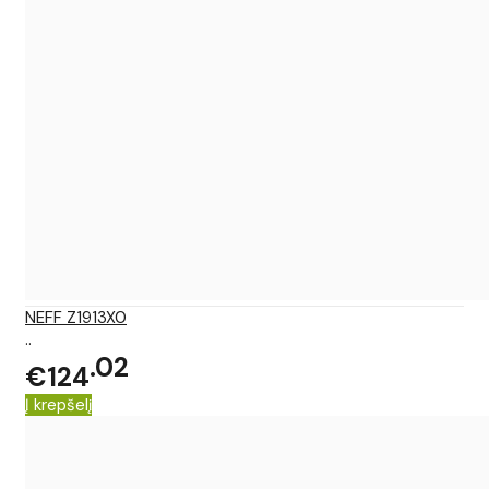
NEFF Z1913X0
..
02
€124
Į krepšelį