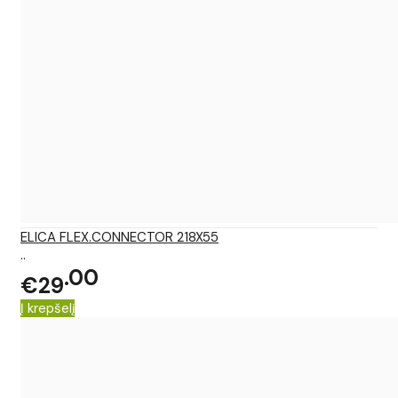
ELICA FLEX.CONNECTOR 218X55
..
00
€29
Į krepšelį