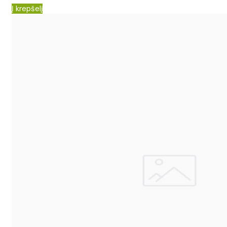
Į krepšelį