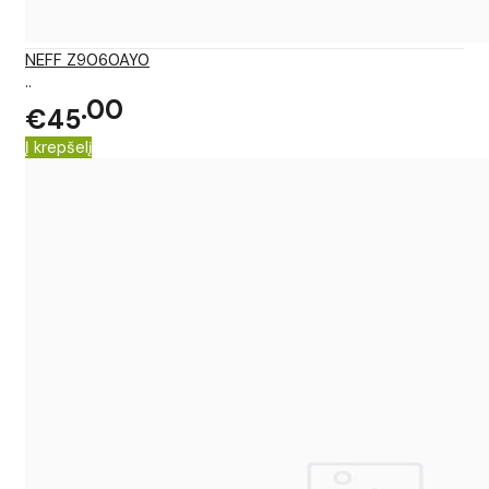
NEFF Z9060AY0
..
00
€45
Į krepšelį