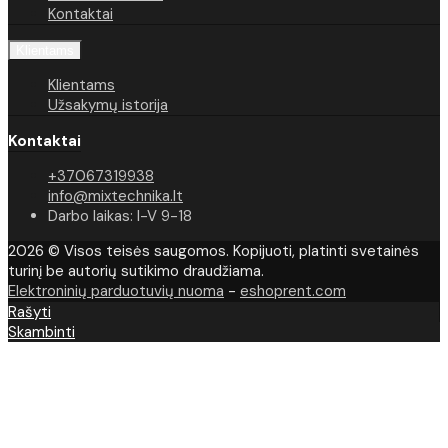
Kontaktai
Klientams
Klientams
Užsakymų istorija
Kontaktai
+37067319938
info@mixtechnika.lt
Darbo laikas: I-V 9-18
2026 © Visos teisės saugomos. Kopijuoti, platinti svetainės
turinį be autorių sutikimo draudžiama.
Elektroninių parduotuvių nuoma
-
eshoprent.com
Rašyti
Skambinti