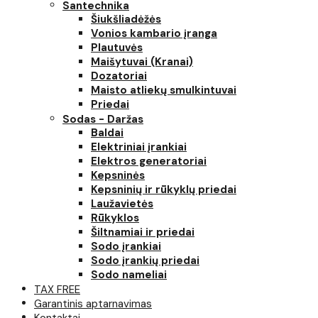
Santechnika
Šiukšliadėžės
Vonios kambario įranga
Plautuvės
Maišytuvai (Kranai)
Dozatoriai
Maisto atliekų smulkintuvai
Priedai
Sodas - Daržas
Baldai
Elektriniai įrankiai
Elektros generatoriai
Kepsninės
Kepsninių ir rūkyklų priedai
Laužavietės
Rūkyklos
Šiltnamiai ir priedai
Sodo įrankiai
Sodo įrankių priedai
Sodo nameliai
TAX FREE
Garantinis aptarnavimas
Kontaktai