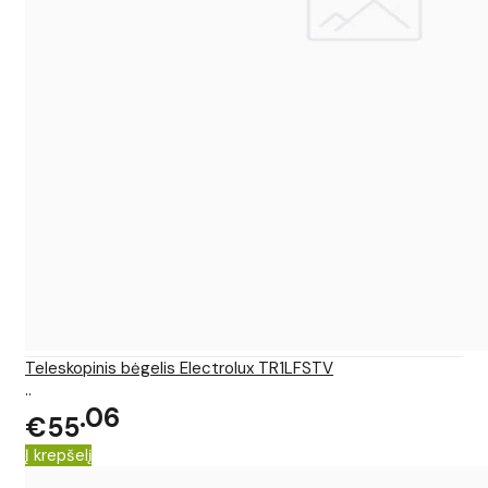
Teleskopinis bėgelis Electrolux TR1LFSTV
..
06
€55
Į krepšelį