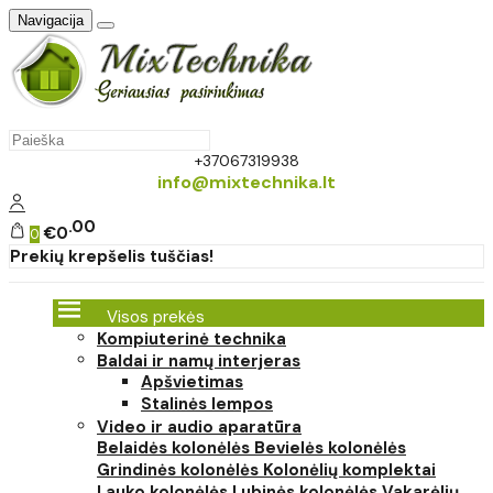
Navigacija
+37067319938
info@mixtechnika.lt
00
€0
0
Prekių krepšelis tuščias!
Visos prekės
Kompiuterinė technika
Baldai ir namų interjeras
Apšvietimas
Stalinės lempos
Video ir audio aparatūra
Belaidės kolonėlės
Bevielės kolonėlės
Grindinės kolonėlės
Kolonėlių komplektai
Lauko kolonėlės
Lubinės kolonėlės
Vakarėlių