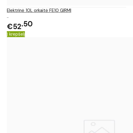
Elektrinė 10L orkaitė FE10 GIRMI
..
50
€52
Į krepšelį