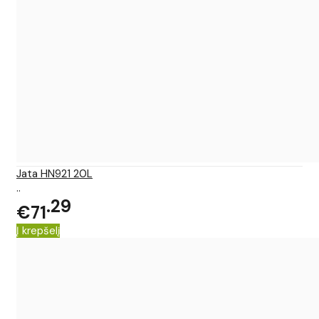
Jata HN921 20L
..
29
€71
Į krepšelį