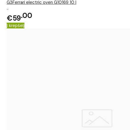
G3Ferrari electric oven G10169 10 l
..
00
€59
Į krepšelį