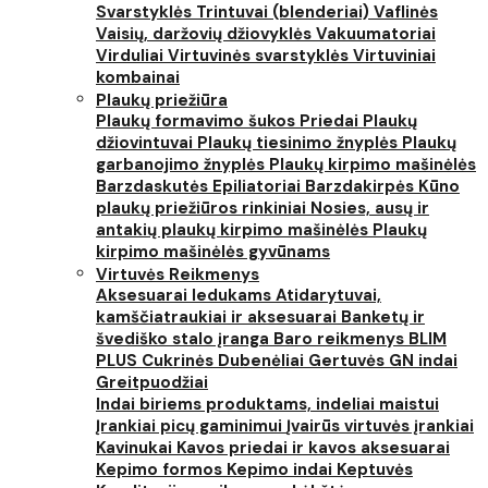
Svarstyklės
Trintuvai (blenderiai)
Vaflinės
Vaisių, daržovių džiovyklės
Vakuumatoriai
Virduliai
Virtuvinės svarstyklės
Virtuviniai
kombainai
Plaukų priežiūra
Plaukų formavimo šukos
Priedai
Plaukų
džiovintuvai
Plaukų tiesinimo žnyplės
Plaukų
garbanojimo žnyplės
Plaukų kirpimo mašinėlės
Barzdaskutės
Epiliatoriai
Barzdakirpės
Kūno
plaukų priežiūros rinkiniai
Nosies, ausų ir
antakių plaukų kirpimo mašinėlės
Plaukų
kirpimo mašinėlės gyvūnams
Virtuvės Reikmenys
Aksesuarai ledukams
Atidarytuvai,
kamščiatraukiai ir aksesuarai
Banketų ir
švediško stalo įranga
Baro reikmenys
BLIM
PLUS
Cukrinės
Dubenėliai
Gertuvės
GN indai
Greitpuodžiai
Indai biriems produktams, indeliai maistui
Įrankiai picų gaminimui
Įvairūs virtuvės įrankiai
Kavinukai
Kavos priedai ir kavos aksesuarai
Kepimo formos
Kepimo indai
Keptuvės