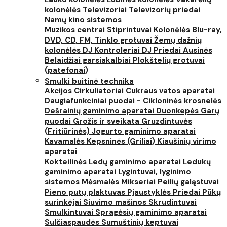
kolonėlės
Televizoriai
Televizorių priedai
Namų kino sistemos
Muzikos centrai
Stiprintuvai
Kolonėlės
Blu-ray,
DVD, CD, FM, Tinklo grotuvai
Žemų dažnių
kolonėlės
DJ Kontroleriai
DJ Priedai
Ausinės
Belaidžiai garsiakalbiai
Plokštelių grotuvai
(patefonai)
Smulki buitinė technika
Akcijos
Cirkuliatoriai
Cukraus vatos aparatai
Daugiafunkciniai puodai - Cikloninės krosnelės
Dešrainių gaminimo aparatai
Duonkepės
Garų
puodai
Grožis ir sveikata
Gruzdintuvės
(Fritiūrinės)
Jogurto gaminimo aparatai
Kavamalės
Kepsninės (Griliai)
Kiaušinių virimo
aparatai
Kokteilinės
Ledų gaminimo aparatai
Ledukų
gaminimo aparatai
Lygintuvai, lyginimo
sistemos
Mėsmalės
Mikseriai
Peilių galąstuvai
Pieno putų plaktuvas
Pjaustyklės
Priedai
Pūkų
surinkėjai
Siuvimo mašinos
Skrudintuvai
Smulkintuvai
Spragėsių gaminimo aparatai
Sulčiaspaudės
Sumuštinių keptuvai