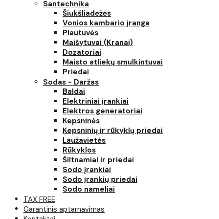
Santechnika
Šiukšliadėžės
Vonios kambario įranga
Plautuvės
Maišytuvai (Kranai)
Dozatoriai
Maisto atliekų smulkintuvai
Priedai
Sodas - Daržas
Baldai
Elektriniai įrankiai
Elektros generatoriai
Kepsninės
Kepsninių ir rūkyklų priedai
Laužavietės
Rūkyklos
Šiltnamiai ir priedai
Sodo įrankiai
Sodo įrankių priedai
Sodo nameliai
TAX FREE
Garantinis aptarnavimas
Kontaktai