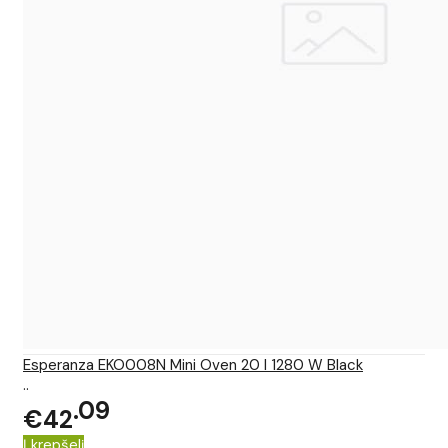
Esperanza EKO008N Mini Oven 20 l 1280 W Black
..
09
€42
Į krepšelį