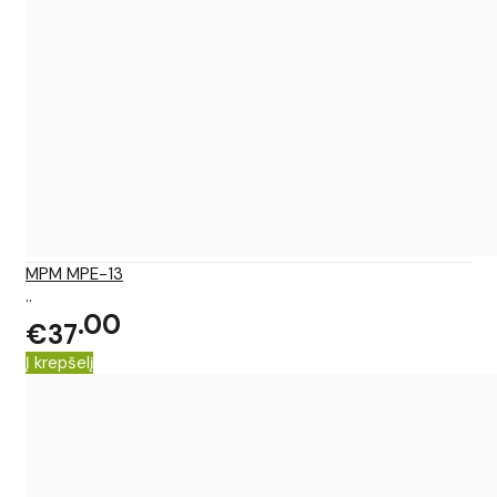
MPM MPE-13
..
00
€37
Į krepšelį