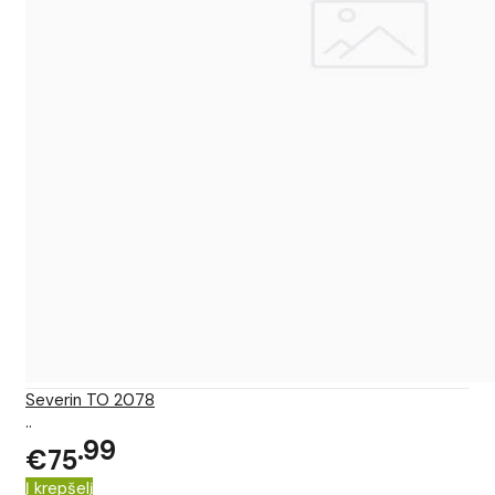
Severin TO 2078
..
99
€75
Į krepšelį