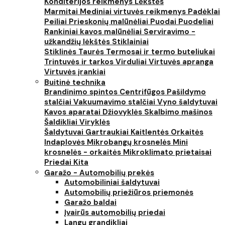
Konditerijos reikmenys
Lėkštės
Marmitai
Mediniai virtuvės reikmenys
Padėklai
Peiliai
Prieskonių malūnėliai
Puodai
Puodeliai
Rankiniai kavos malūnėliai
Serviravimo -
užkandžių lėkštės
Stiklainiai
Stiklinės
Taurės
Termosai ir termo buteliukai
Trintuvės ir tarkos
Virduliai
Virtuvės apranga
Virtuvės įrankiai
Buitinė technika
Brandinimo spintos
Centrifūgos
Pašildymo
stalčiai
Vakuumavimo stalčiai
Vyno šaldytuvai
Kavos aparatai
Džiovyklės
Skalbimo mašinos
Šaldikliai
Viryklės
Šaldytuvai
Gartraukiai
Kaitlentės
Orkaitės
Indaplovės
Mikrobangų krosnelės
Mini
krosnelės - orkaitės
Mikroklimato prietaisai
Priedai
Kita
Garažo - Automobilių prekės
Automobiliniai šaldytuvai
Automobilių priežiūros priemonės
Garažo baldai
Įvairūs automobilių priedai
Langų grandikliai