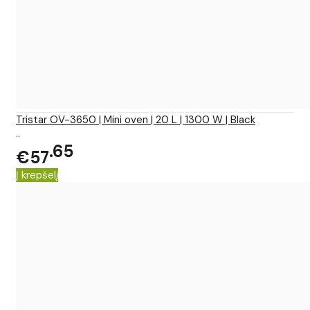
Tristar OV-3650 | Mini oven | 20 L | 1300 W | Black
..
65
€57
Į krepšelį