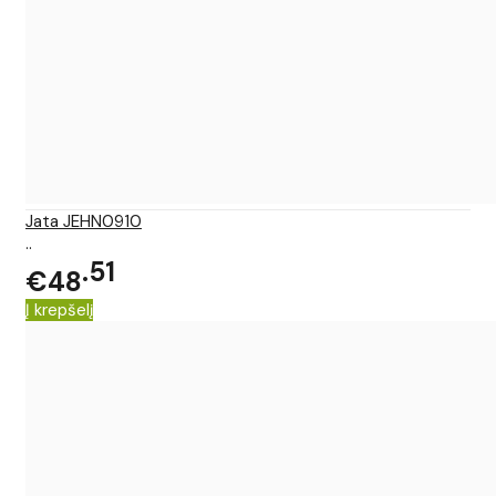
Jata JEHN0910
..
51
€48
Į krepšelį