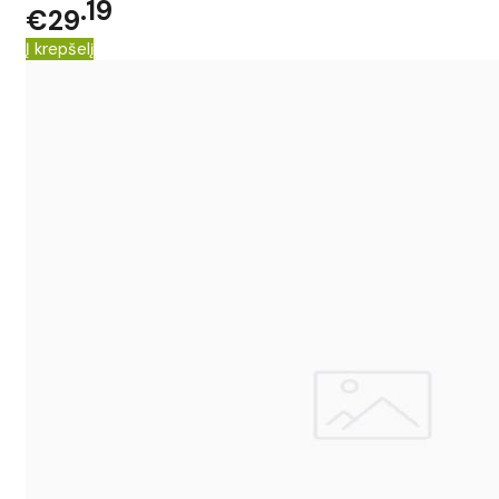
19
€29
Į krepšelį