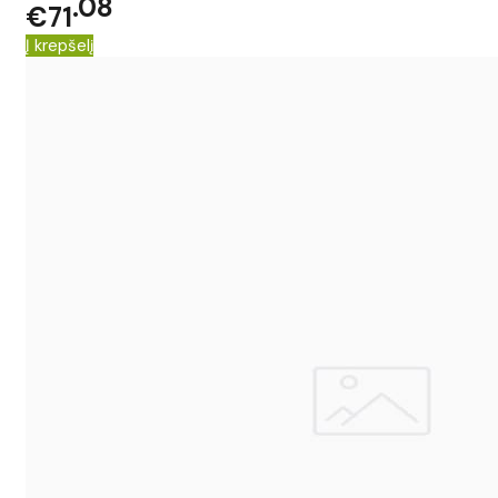
08
€71
Į krepšelį