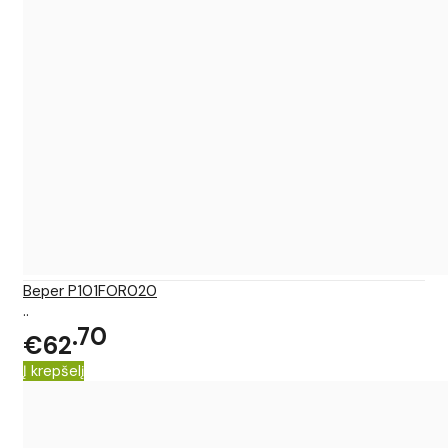
Beper P101FOR020
..
70
€62
Į krepšelį