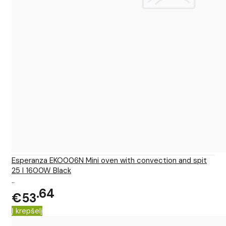
Esperanza EKO006N Mini oven with convection and spit
25 l 1600W Black
..
64
€53
Į krepšelį