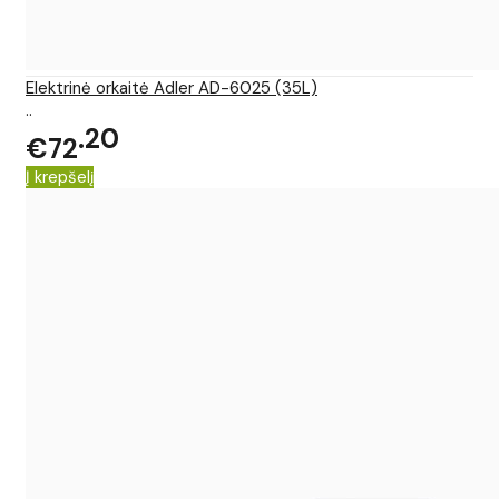
Elektrinė orkaitė Adler AD-6025 (35L)
..
20
€72
Į krepšelį