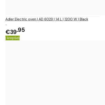
Adler Electric oven | AD 6029 | 14 L | 1200 W | Black
..
95
€39
Į krepšelį