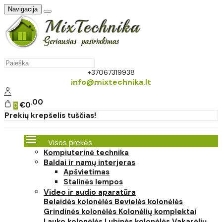
Navigacija
+37067319938
info@mixtechnika.lt
00
€0
0
Prekių krepšelis tuščias!
Visos prekės
Kompiuterinė technika
Baldai ir namų interjeras
Apšvietimas
Stalinės lempos
Video ir audio aparatūra
Belaidės kolonėlės
Bevielės kolonėlės
Grindinės kolonėlės
Kolonėlių komplektai
Lauko kolonėlės
Lubinės kolonėlės
Vakarėlių