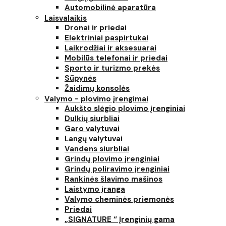
Automobilinė aparatūra
Laisvalaikis
Dronai ir priedai
Elektriniai paspirtukai
Laikrodžiai ir aksesuarai
Mobilūs telefonai ir priedai
Sporto ir turizmo prekės
Sūpynės
Žaidimų konsolės
Valymo - plovimo įrengimai
Aukšto slėgio plovimo įrenginiai
Dulkių siurbliai
Garo valytuvai
Langų valytuvai
Vandens siurbliai
Grindų plovimo įrenginiai
Grindų poliravimo įrenginiai
Rankinės šlavimo mašinos
Laistymo įranga
Valymo cheminės priemonės
Priedai
„SIGNATURE “ Įrenginių gama