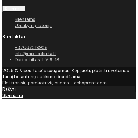
Klientams
Klientams
Užsakymų istorija
Kontaktai
+37067319938
info@mixtechnika.lt
Darbo laikas: I-V 9-18
2026 © Visos teisės saugomos. Kopijuoti, platinti svetainės
turinį be autorių sutikimo draudžiama.
Elektroninių parduotuvių nuoma
-
eshoprent.com
Rašyti
Skambinti