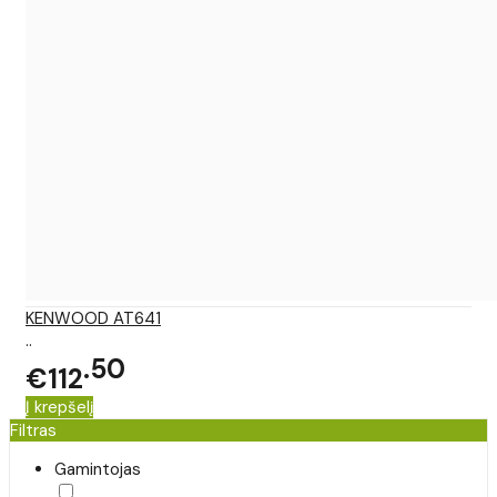
KENWOOD AT641
..
50
€112
Į krepšelį
Filtras
Gamintojas