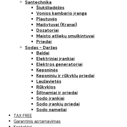
Santechnika
Šiukšliadėžės
Vonios kambario įranga
Plautuvės
Maišytuvai (Kranai)
Dozatoriai
Maisto atliekų smulkintuvai
Priedai
Sodas - Daržas
Baldai
Elektriniai įrankiai
Elektros generatoriai
Kepsninės
Kepsninių ir rūkyklų priedai
Laužavietės
Rūkyklos
Šiltnamiai ir priedai
Sodo įrankiai
Sodo įrankių priedai
Sodo nameliai
TAX FREE
Garantinis aptarnavimas
Kontaktai