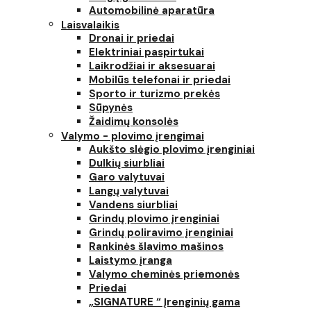
Automobilinė aparatūra
Laisvalaikis
Dronai ir priedai
Elektriniai paspirtukai
Laikrodžiai ir aksesuarai
Mobilūs telefonai ir priedai
Sporto ir turizmo prekės
Sūpynės
Žaidimų konsolės
Valymo - plovimo įrengimai
Aukšto slėgio plovimo įrenginiai
Dulkių siurbliai
Garo valytuvai
Langų valytuvai
Vandens siurbliai
Grindų plovimo įrenginiai
Grindų poliravimo įrenginiai
Rankinės šlavimo mašinos
Laistymo įranga
Valymo cheminės priemonės
Priedai
„SIGNATURE “ Įrenginių gama