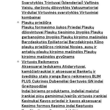
Svarstyklės
Trintuvai (blenderiai)
Vaflinės
Vaisių, daržovių džiovyklės
Vakuumatoriai
Virduliai
Virtuvinės svarstyklės
Virtuviniai
kombainai
Plaukų priežiūra
Plaukų formavimo šukos
Priedai
Plaukų
džiovintuvai
Plaukų tiesinimo žnyplės
Plaukų
garbanojimo žnyplės
Plaukų kirpimo mašinėlės
Barzdaskutės
Epiliatoriai
Barzdakirpės
Kūno
plaukų priežiūros rinkiniai
Nosies, ausų ir
antakių plaukų kirpimo mašinėlės
Plaukų
kirpimo mašinėlės gyvūnams
Virtuvės Reikmenys
Aksesuarai ledukams
Atidarytuvai,
kamščiatraukiai ir aksesuarai
Banketų ir
švediško stalo įranga
Baro reikmenys
BLIM
PLUS
Cukrinės
Dubenėliai
Gertuvės
GN indai
Greitpuodžiai
Indai biriems produktams, indeliai maistui
Įrankiai picų gaminimui
Įvairūs virtuvės įrankiai
Kavinukai
Kavos priedai ir kavos aksesuarai
Kepimo formos
Kepimo indai
Keptuvės