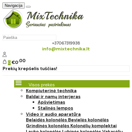
Navigacija
+37067319938
info@mixtechnika.lt
00
€0
0
Prekių krepšelis tuščias!
Visos prekės
Kompiuterinė technika
Baldai ir namų interjeras
Apšvietimas
Stalinės lempos
Video ir audio aparatūra
Belaidės kolonėlės
Bevielės kolonėlės
Grindinės kolonėlės
Kolonėlių komplektai
Lauko kolonėlės
Lubinės kolonėlės
Vakarėlių