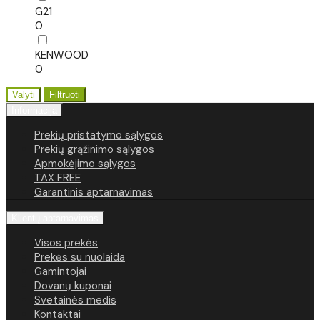
G21
0
KENWOOD
0
Valyti
Filtruoti
Informacija
Prekių pristatymo sąlygos
Prekių grąžinimo sąlygos
Apmokėjimo sąlygos
TAX FREE
Garantinis aptarnavimas
Klientų aptarnavimas
Visos prekės
Prekės su nuolaida
Gamintojai
Dovanų kuponai
Svetainės medis
Kontaktai