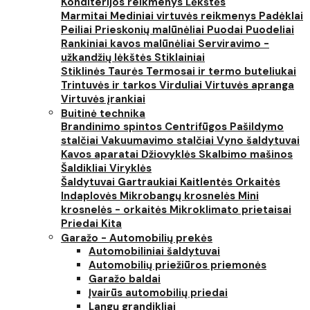
Konditerijos reikmenys
Lėkštės
Marmitai
Mediniai virtuvės reikmenys
Padėklai
Peiliai
Prieskonių malūnėliai
Puodai
Puodeliai
Rankiniai kavos malūnėliai
Serviravimo -
užkandžių lėkštės
Stiklainiai
Stiklinės
Taurės
Termosai ir termo buteliukai
Trintuvės ir tarkos
Virduliai
Virtuvės apranga
Virtuvės įrankiai
Buitinė technika
Brandinimo spintos
Centrifūgos
Pašildymo
stalčiai
Vakuumavimo stalčiai
Vyno šaldytuvai
Kavos aparatai
Džiovyklės
Skalbimo mašinos
Šaldikliai
Viryklės
Šaldytuvai
Gartraukiai
Kaitlentės
Orkaitės
Indaplovės
Mikrobangų krosnelės
Mini
krosnelės - orkaitės
Mikroklimato prietaisai
Priedai
Kita
Garažo - Automobilių prekės
Automobiliniai šaldytuvai
Automobilių priežiūros priemonės
Garažo baldai
Įvairūs automobilių priedai
Langų grandikliai