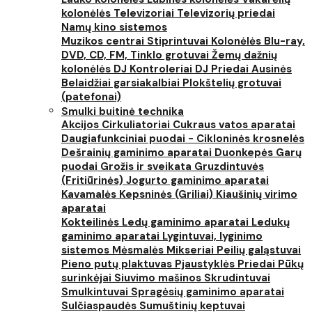
kolonėlės
Televizoriai
Televizorių priedai
Namų kino sistemos
Muzikos centrai
Stiprintuvai
Kolonėlės
Blu-ray,
DVD, CD, FM, Tinklo grotuvai
Žemų dažnių
kolonėlės
DJ Kontroleriai
DJ Priedai
Ausinės
Belaidžiai garsiakalbiai
Plokštelių grotuvai
(patefonai)
Smulki buitinė technika
Akcijos
Cirkuliatoriai
Cukraus vatos aparatai
Daugiafunkciniai puodai - Cikloninės krosnelės
Dešrainių gaminimo aparatai
Duonkepės
Garų
puodai
Grožis ir sveikata
Gruzdintuvės
(Fritiūrinės)
Jogurto gaminimo aparatai
Kavamalės
Kepsninės (Griliai)
Kiaušinių virimo
aparatai
Kokteilinės
Ledų gaminimo aparatai
Ledukų
gaminimo aparatai
Lygintuvai, lyginimo
sistemos
Mėsmalės
Mikseriai
Peilių galąstuvai
Pieno putų plaktuvas
Pjaustyklės
Priedai
Pūkų
surinkėjai
Siuvimo mašinos
Skrudintuvai
Smulkintuvai
Spragėsių gaminimo aparatai
Sulčiaspaudės
Sumuštinių keptuvai