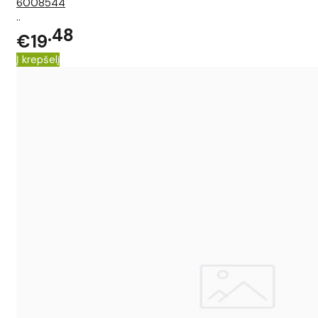
6008544
..
48
€19
Į krepšelį