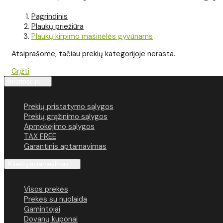
Pagrindinis
Plaukų priežiūra
Plaukų kirpimo mašinėlės gyvūnams
Atsiprašome, tačiau prekių kategorijoje nerasta.
Grįžti
Informacija
Prekių pristatymo sąlygos
Prekių grąžinimo sąlygos
Apmokėjimo sąlygos
TAX FREE
Garantinis aptarnavimas
Klientų aptarnavimas
Visos prekės
Prekės su nuolaida
Gamintojai
Dovanų kuponai