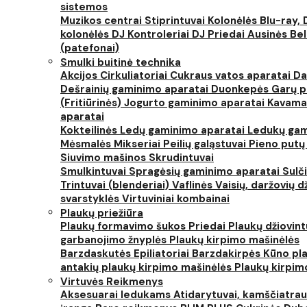
sistemos
Muzikos centrai
Stiprintuvai
Kolonėlės
Blu-ray, 
kolonėlės
DJ Kontroleriai
DJ Priedai
Ausinės
Bel
(patefonai)
Smulki buitinė technika
Akcijos
Cirkuliatoriai
Cukraus vatos aparatai
Da
Dešrainių gaminimo aparatai
Duonkepės
Garų 
(Fritiūrinės)
Jogurto gaminimo aparatai
Kavama
aparatai
Kokteilinės
Ledų gaminimo aparatai
Ledukų gam
Mėsmalės
Mikseriai
Peilių galąstuvai
Pieno putų
Siuvimo mašinos
Skrudintuvai
Smulkintuvai
Spragėsių gaminimo aparatai
Sulč
Trintuvai (blenderiai)
Vaflinės
Vaisių, daržovių 
svarstyklės
Virtuviniai kombainai
Plaukų priežiūra
Plaukų formavimo šukos
Priedai
Plaukų džiovin
garbanojimo žnyplės
Plaukų kirpimo mašinėlės
Barzdaskutės
Epiliatoriai
Barzdakirpės
Kūno pla
antakių plaukų kirpimo mašinėlės
Plaukų kirpim
Virtuvės Reikmenys
Aksesuarai ledukams
Atidarytuvai, kamščiatrau