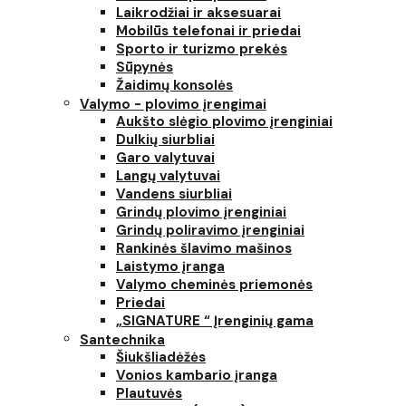
Laikrodžiai ir aksesuarai
Mobilūs telefonai ir priedai
Sporto ir turizmo prekės
Sūpynės
Žaidimų konsolės
Valymo - plovimo įrengimai
Aukšto slėgio plovimo įrenginiai
Dulkių siurbliai
Garo valytuvai
Langų valytuvai
Vandens siurbliai
Grindų plovimo įrenginiai
Grindų poliravimo įrenginiai
Rankinės šlavimo mašinos
Laistymo įranga
Valymo cheminės priemonės
Priedai
„SIGNATURE “ Įrenginių gama
Santechnika
Šiukšliadėžės
Vonios kambario įranga
Plautuvės