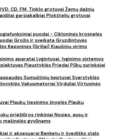
DVD, CD, FM, Tinklo grotuvai
Žemų dažnių
aidžiai garsiakalbiai
Plokštelių grotuvai
ugiafunkciniai puodai - Cikloninės krosnelės
puodai
Grožis ir sveikata
Gruzdintuvės
lės
Kepsninės (Griliai)
Kiaušinių virimo
inimo aparatai
Lygintuvai, lyginimo sistemos
 plaktuvas
Pjaustyklės
Priedai
Pūkų surinkėjai
iaspaudės
Sumuštinių keptuvai
Svarstyklės
džiovyklės
Vakuumatoriai
Virduliai
Virtuvinės
tuvai
Plaukų tiesinimo žnyplės
Plaukų
ukų priežiūros rinkiniai
Nosies, ausų ir
o mašinėlės gyvūnams
kiai ir aksesuarai
Banketų ir švediško stalo