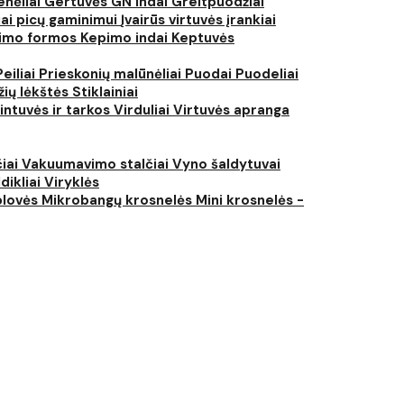
nėliai
Gertuvės
GN indai
Greitpuodžiai
iai picų gaminimui
Įvairūs virtuvės įrankiai
imo formos
Kepimo indai
Keptuvės
Peiliai
Prieskonių malūnėliai
Puodai
Puodeliai
žių lėkštės
Stiklainiai
intuvės ir tarkos
Virduliai
Virtuvės apranga
čiai
Vakuumavimo stalčiai
Vyno šaldytuvai
dikliai
Viryklės
plovės
Mikrobangų krosnelės
Mini krosnelės -