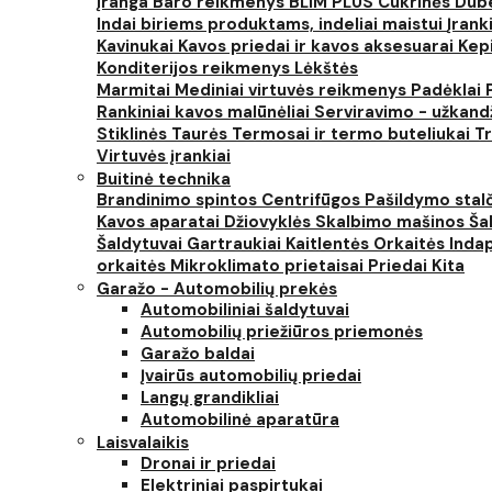
įranga
Baro reikmenys
BLIM PLUS
Cukrinės
Dube
Indai biriems produktams, indeliai maistui
Įrank
Kavinukai
Kavos priedai ir kavos aksesuarai
Kep
Konditerijos reikmenys
Lėkštės
Marmitai
Mediniai virtuvės reikmenys
Padėklai
Rankiniai kavos malūnėliai
Serviravimo - užkand
Stiklinės
Taurės
Termosai ir termo buteliukai
Tr
Virtuvės įrankiai
Buitinė technika
Brandinimo spintos
Centrifūgos
Pašildymo stal
Kavos aparatai
Džiovyklės
Skalbimo mašinos
Šal
Šaldytuvai
Gartraukiai
Kaitlentės
Orkaitės
Inda
orkaitės
Mikroklimato prietaisai
Priedai
Kita
Garažo - Automobilių prekės
Automobiliniai šaldytuvai
Automobilių priežiūros priemonės
Garažo baldai
Įvairūs automobilių priedai
Langų grandikliai
Automobilinė aparatūra
Laisvalaikis
Dronai ir priedai
Elektriniai paspirtukai