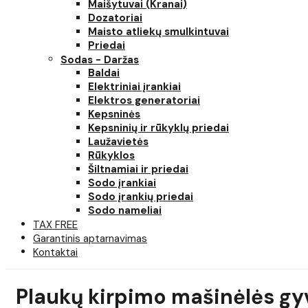
Maišytuvai (Kranai)
Dozatoriai
Maisto atliekų smulkintuvai
Priedai
Sodas - Daržas
Baldai
Elektriniai įrankiai
Elektros generatoriai
Kepsninės
Kepsninių ir rūkyklų priedai
Laužavietės
Rūkyklos
Šiltnamiai ir priedai
Sodo įrankiai
Sodo įrankių priedai
Sodo nameliai
TAX FREE
Garantinis aptarnavimas
Kontaktai
Plaukų kirpimo mašinėlės g