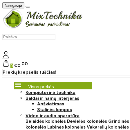
Navigacija
00
€0
0
Prekių krepšelis tuščias!
Visos prekės
Kompiuterinė technika
Baldai ir namų interjeras
Apšvietimas
Stalinės lempos
Video ir audio aparatūra
Belaidės kolonėlės
Bevielės kolonėlės
Grindinės
kolonėlės
Lubinės kolonėlės
Vakarėlių kolonėlės