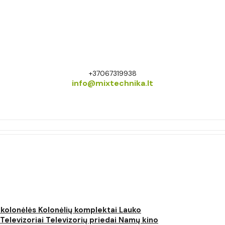
+37067319938
info@mixtechnika.lt
 kolonėlės
Kolonėlių komplektai
Lauko
Televizoriai
Televizorių priedai
Namų kino