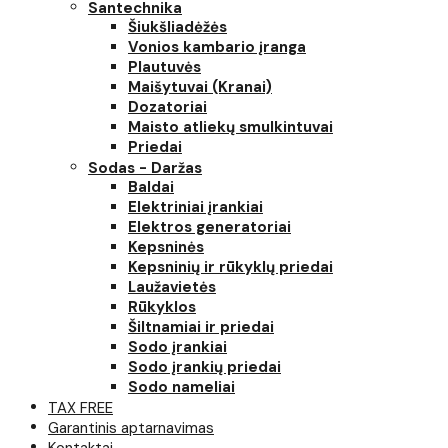
Santechnika
Šiukšliadėžės
Vonios kambario įranga
Plautuvės
Maišytuvai (Kranai)
Dozatoriai
Maisto atliekų smulkintuvai
Priedai
Sodas - Daržas
Baldai
Elektriniai įrankiai
Elektros generatoriai
Kepsninės
Kepsninių ir rūkyklų priedai
Laužavietės
Rūkyklos
Šiltnamiai ir priedai
Sodo įrankiai
Sodo įrankių priedai
Sodo nameliai
TAX FREE
Garantinis aptarnavimas
Kontaktai