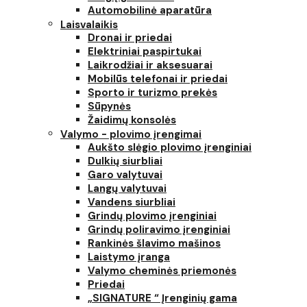
Automobilinė aparatūra
Laisvalaikis
Dronai ir priedai
Elektriniai paspirtukai
Laikrodžiai ir aksesuarai
Mobilūs telefonai ir priedai
Sporto ir turizmo prekės
Sūpynės
Žaidimų konsolės
Valymo - plovimo įrengimai
Aukšto slėgio plovimo įrenginiai
Dulkių siurbliai
Garo valytuvai
Langų valytuvai
Vandens siurbliai
Grindų plovimo įrenginiai
Grindų poliravimo įrenginiai
Rankinės šlavimo mašinos
Laistymo įranga
Valymo cheminės priemonės
Priedai
„SIGNATURE “ Įrenginių gama