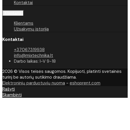
Kontaktai
Klientams
Klientams
Užsakymų istorija
Kontaktai
+37067319938
info@mixtechnika.lt
Darbo laikas: I-V 9-18
2026 © Visos teisės saugomos. Kopijuoti, platinti svetainės
turinį be autorių sutikimo draudžiama.
Elektroninių parduotuvių nuoma
-
eshoprent.com
Rašyti
Skambinti