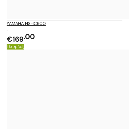
YAMAHA NS-IC600
..
00
€169
Į krepšelį