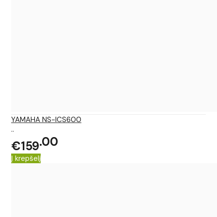
YAMAHA NS-ICS600
..
00
€159
Į krepšelį