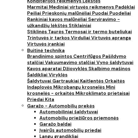
Konditerijos reikmenys
Lėkštės
Marmitai
Mediniai virtuvės reikmenys
Padėklai
Peiliai
Prieskonių malūnėliai
Puodai
Puodeliai
Rankiniai kavos malūnėliai
Serviravimo -
užkandžių lėkštės
Stiklainiai
Stiklinės
Taurės
Termosai ir termo buteliukai
Trintuvės ir tarkos
Virduliai
Virtuvės apranga
Virtuvės įrankiai
Buitinė technika
Brandinimo spintos
Centrifūgos
Pašildymo
stalčiai
Vakuumavimo stalčiai
Vyno šaldytuvai
Kavos aparatai
Džiovyklės
Skalbimo mašinos
Šaldikliai
Viryklės
Šaldytuvai
Gartraukiai
Kaitlentės
Orkaitės
Indaplovės
Mikrobangų krosnelės
Mini
krosnelės - orkaitės
Mikroklimato prietaisai
Priedai
Kita
Garažo - Automobilių prekės
Automobiliniai šaldytuvai
Automobilių priežiūros priemonės
Garažo baldai
Įvairūs automobilių priedai
Langų grandikliai