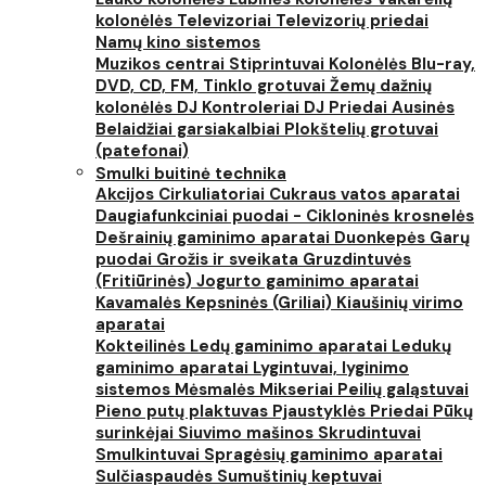
kolonėlės
Televizoriai
Televizorių priedai
Namų kino sistemos
Muzikos centrai
Stiprintuvai
Kolonėlės
Blu-ray,
DVD, CD, FM, Tinklo grotuvai
Žemų dažnių
kolonėlės
DJ Kontroleriai
DJ Priedai
Ausinės
Belaidžiai garsiakalbiai
Plokštelių grotuvai
(patefonai)
Smulki buitinė technika
Akcijos
Cirkuliatoriai
Cukraus vatos aparatai
Daugiafunkciniai puodai - Cikloninės krosnelės
Dešrainių gaminimo aparatai
Duonkepės
Garų
puodai
Grožis ir sveikata
Gruzdintuvės
(Fritiūrinės)
Jogurto gaminimo aparatai
Kavamalės
Kepsninės (Griliai)
Kiaušinių virimo
aparatai
Kokteilinės
Ledų gaminimo aparatai
Ledukų
gaminimo aparatai
Lygintuvai, lyginimo
sistemos
Mėsmalės
Mikseriai
Peilių galąstuvai
Pieno putų plaktuvas
Pjaustyklės
Priedai
Pūkų
surinkėjai
Siuvimo mašinos
Skrudintuvai
Smulkintuvai
Spragėsių gaminimo aparatai
Sulčiaspaudės
Sumuštinių keptuvai