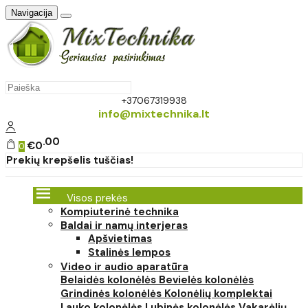
Navigacija
+37067319938
info@mixtechnika.lt
00
€0
0
Prekių krepšelis tuščias!
Visos prekės
Kompiuterinė technika
Baldai ir namų interjeras
Apšvietimas
Stalinės lempos
Video ir audio aparatūra
Belaidės kolonėlės
Bevielės kolonėlės
Grindinės kolonėlės
Kolonėlių komplektai
Lauko kolonėlės
Lubinės kolonėlės
Vakarėlių