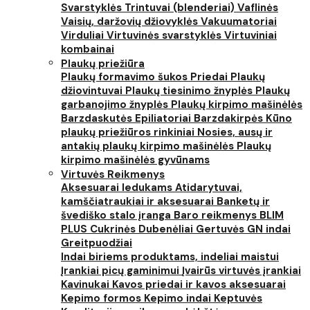
Svarstyklės
Trintuvai (blenderiai)
Vaflinės
Vaisių, daržovių džiovyklės
Vakuumatoriai
Virduliai
Virtuvinės svarstyklės
Virtuviniai
kombainai
Plaukų priežiūra
Plaukų formavimo šukos
Priedai
Plaukų
džiovintuvai
Plaukų tiesinimo žnyplės
Plaukų
garbanojimo žnyplės
Plaukų kirpimo mašinėlės
Barzdaskutės
Epiliatoriai
Barzdakirpės
Kūno
plaukų priežiūros rinkiniai
Nosies, ausų ir
antakių plaukų kirpimo mašinėlės
Plaukų
kirpimo mašinėlės gyvūnams
Virtuvės Reikmenys
Aksesuarai ledukams
Atidarytuvai,
kamščiatraukiai ir aksesuarai
Banketų ir
švediško stalo įranga
Baro reikmenys
BLIM
PLUS
Cukrinės
Dubenėliai
Gertuvės
GN indai
Greitpuodžiai
Indai biriems produktams, indeliai maistui
Įrankiai picų gaminimui
Įvairūs virtuvės įrankiai
Kavinukai
Kavos priedai ir kavos aksesuarai
Kepimo formos
Kepimo indai
Keptuvės