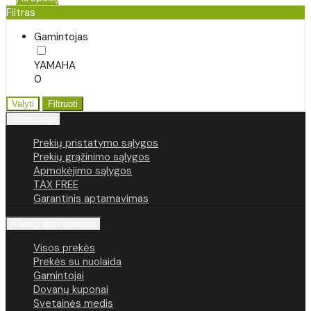
Filtras
Gamintojas
YAMAHA
0
Valyti
Filtruoti
Informacija
Prekių pristatymo sąlygos
Prekių grąžinimo sąlygos
Apmokėjimo sąlygos
TAX FREE
Garantinis aptarnavimas
Klientų aptarnavimas
Visos prekės
Prekės su nuolaida
Gamintojai
Dovanų kuponai
Svetainės medis