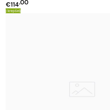
00
€114
Į krepšelį