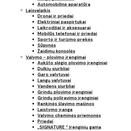
Automobilinė aparatūra
Laisvalaikis
Dronai ir priedai
Elektriniai paspirtukai
Laikrodžiai ir aksesuarai
Mobilūs telefonai ir priedai
Sporto ir turizmo prekės
Sūpynės
Žaidimų konsolės
Valymo - plovimo įrengimai
Aukšto slėgio plovimo įrenginiai
Dulkių siurbliai
Garo valytuvai
Langų valytuvai
Vandens siurbliai
Grindų plovimo įrenginiai
Grindų poliravimo įrenginiai
Rankinės šlavimo mašinos
Laistymo įranga
Valymo cheminės priemonės
Priedai
„SIGNATURE “ Įrenginių gama