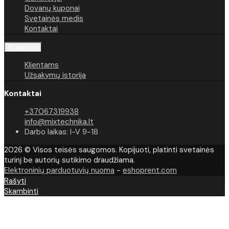
Dovanų kuponai
Svetainės medis
Kontaktai
Klientams
Klientams
Užsakymų istorija
Kontaktai
+37067319938
info@mixtechnika.lt
Darbo laikas: I-V 9-18
2026 © Visos teisės saugomos. Kopijuoti, platinti svetainės
turinį be autorių sutikimo draudžiama.
Elektroninių parduotuvių nuoma
-
eshoprent.com
Rašyti
Skambinti