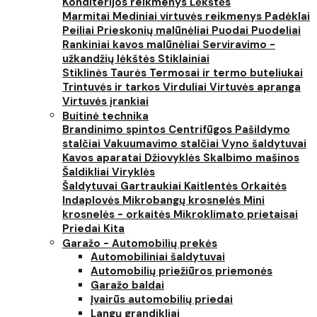
Konditerijos reikmenys
Lėkštės
Marmitai
Mediniai virtuvės reikmenys
Padėklai
Peiliai
Prieskonių malūnėliai
Puodai
Puodeliai
Rankiniai kavos malūnėliai
Serviravimo -
užkandžių lėkštės
Stiklainiai
Stiklinės
Taurės
Termosai ir termo buteliukai
Trintuvės ir tarkos
Virduliai
Virtuvės apranga
Virtuvės įrankiai
Buitinė technika
Brandinimo spintos
Centrifūgos
Pašildymo
stalčiai
Vakuumavimo stalčiai
Vyno šaldytuvai
Kavos aparatai
Džiovyklės
Skalbimo mašinos
Šaldikliai
Viryklės
Šaldytuvai
Gartraukiai
Kaitlentės
Orkaitės
Indaplovės
Mikrobangų krosnelės
Mini
krosnelės - orkaitės
Mikroklimato prietaisai
Priedai
Kita
Garažo - Automobilių prekės
Automobiliniai šaldytuvai
Automobilių priežiūros priemonės
Garažo baldai
Įvairūs automobilių priedai
Langų grandikliai