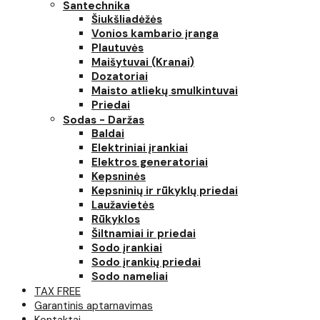
Santechnika
Šiukšliadėžės
Vonios kambario įranga
Plautuvės
Maišytuvai (Kranai)
Dozatoriai
Maisto atliekų smulkintuvai
Priedai
Sodas - Daržas
Baldai
Elektriniai įrankiai
Elektros generatoriai
Kepsninės
Kepsninių ir rūkyklų priedai
Laužavietės
Rūkyklos
Šiltnamiai ir priedai
Sodo įrankiai
Sodo įrankių priedai
Sodo nameliai
TAX FREE
Garantinis aptarnavimas
Kontaktai