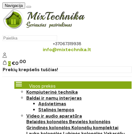
Navigacija
+37067319938
info@mixtechnika.lt
00
€0
0
Prekių krepšelis tuščias!
Visos prekės
Kompiuterinė technika
Baldai ir namų interjeras
Apšvietimas
Stalinės lempos
Video ir audio aparatūra
Belaidės kolonėlės
Bevielės kolonėlės
Grindinės kolonėlės
Kolonėlių komplektai
Lauko kolonėlės
Lubinės kolonėlės
Vakarėlių