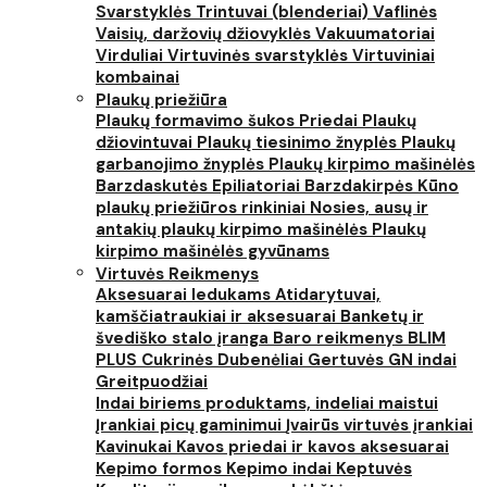
Svarstyklės
Trintuvai (blenderiai)
Vaflinės
Vaisių, daržovių džiovyklės
Vakuumatoriai
Virduliai
Virtuvinės svarstyklės
Virtuviniai
kombainai
Plaukų priežiūra
Plaukų formavimo šukos
Priedai
Plaukų
džiovintuvai
Plaukų tiesinimo žnyplės
Plaukų
garbanojimo žnyplės
Plaukų kirpimo mašinėlės
Barzdaskutės
Epiliatoriai
Barzdakirpės
Kūno
plaukų priežiūros rinkiniai
Nosies, ausų ir
antakių plaukų kirpimo mašinėlės
Plaukų
kirpimo mašinėlės gyvūnams
Virtuvės Reikmenys
Aksesuarai ledukams
Atidarytuvai,
kamščiatraukiai ir aksesuarai
Banketų ir
švediško stalo įranga
Baro reikmenys
BLIM
PLUS
Cukrinės
Dubenėliai
Gertuvės
GN indai
Greitpuodžiai
Indai biriems produktams, indeliai maistui
Įrankiai picų gaminimui
Įvairūs virtuvės įrankiai
Kavinukai
Kavos priedai ir kavos aksesuarai
Kepimo formos
Kepimo indai
Keptuvės