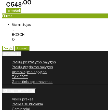
00
€548
Į krepšelį
Filtras
Gamintojas
BOSCH
0
Valyti
Filtruoti
Informacija
Prekių pristatymo sąlygos
Prekių grąžinimo sąlygos
Apmokėjimo sąlygos
TAX FREE
Garantinis aptarnavimas
Klientų aptarnavimas
Visos prekės
Prekės su nuolaida
Gamintojai