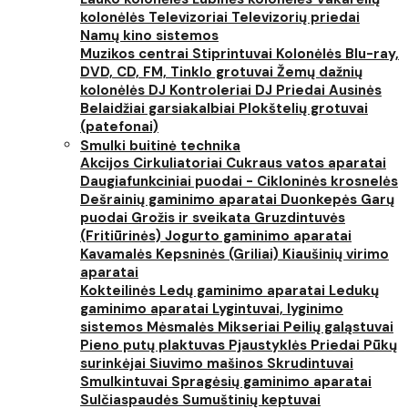
kolonėlės
Televizoriai
Televizorių priedai
Namų kino sistemos
Muzikos centrai
Stiprintuvai
Kolonėlės
Blu-ray,
DVD, CD, FM, Tinklo grotuvai
Žemų dažnių
kolonėlės
DJ Kontroleriai
DJ Priedai
Ausinės
Belaidžiai garsiakalbiai
Plokštelių grotuvai
(patefonai)
Smulki buitinė technika
Akcijos
Cirkuliatoriai
Cukraus vatos aparatai
Daugiafunkciniai puodai - Cikloninės krosnelės
Dešrainių gaminimo aparatai
Duonkepės
Garų
puodai
Grožis ir sveikata
Gruzdintuvės
(Fritiūrinės)
Jogurto gaminimo aparatai
Kavamalės
Kepsninės (Griliai)
Kiaušinių virimo
aparatai
Kokteilinės
Ledų gaminimo aparatai
Ledukų
gaminimo aparatai
Lygintuvai, lyginimo
sistemos
Mėsmalės
Mikseriai
Peilių galąstuvai
Pieno putų plaktuvas
Pjaustyklės
Priedai
Pūkų
surinkėjai
Siuvimo mašinos
Skrudintuvai
Smulkintuvai
Spragėsių gaminimo aparatai
Sulčiaspaudės
Sumuštinių keptuvai