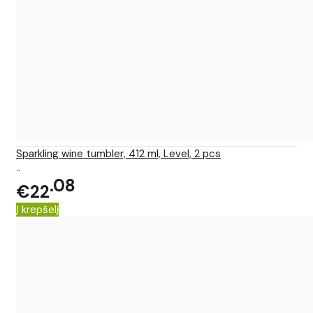
Sparkling wine tumbler, 412 ml, Level, 2 pcs
..
08
€22
Į krepšelį