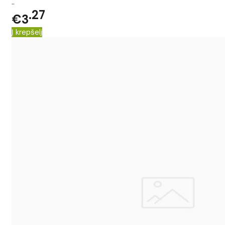
..
27
€3
Į krepšelį