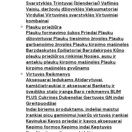
Svarstyklės
Trintuvai (blenderiai)
Vaflinės
Vaisių, daržovių džiovyklės
Vakuumatoriai
Virduliai
Virtuvinės svarstyklės
Virtuviniai
kombainai
Plaukų priežiūra
Plaukų formavimo šukos
Priedai
Plaukų
džiovintuvai
Plaukų tiesinimo žnyplės
Plaukų
garbanojimo žnyplės
Plaukų kirpimo mašinėlės
Barzdaskutės
Epiliatoriai
Barzdakirpės
Kūno
plaukų priežiūros rinkiniai
Nosies, ausų ir
antakių plaukų kirpimo mašinėlės
Plaukų
kirpimo mašinėlės gyvūnams
Virtuvės Reikmenys
Aksesuarai ledukams
Atidarytuvai,
kamščiatraukiai ir aksesuarai
Banketų ir
švediško stalo įranga
Baro reikmenys
BLIM
PLUS
Cukrinės
Dubenėliai
Gertuvės
GN indai
Greitpuodžiai
Indai biriems produktams, indeliai maistui
Įrankiai picų gaminimui
Įvairūs virtuvės įrankiai
Kavinukai
Kavos priedai ir kavos aksesuarai
Kepimo formos
Kepimo indai
Keptuvės