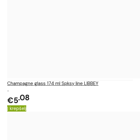
Champagne glass 174 ml Spksy line LIBBEY
..
08
€5
Į krepšelį