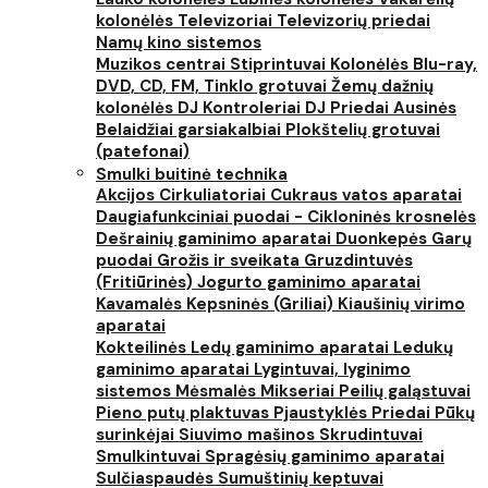
kolonėlės
Televizoriai
Televizorių priedai
Namų kino sistemos
Muzikos centrai
Stiprintuvai
Kolonėlės
Blu-ray,
DVD, CD, FM, Tinklo grotuvai
Žemų dažnių
kolonėlės
DJ Kontroleriai
DJ Priedai
Ausinės
Belaidžiai garsiakalbiai
Plokštelių grotuvai
(patefonai)
Smulki buitinė technika
Akcijos
Cirkuliatoriai
Cukraus vatos aparatai
Daugiafunkciniai puodai - Cikloninės krosnelės
Dešrainių gaminimo aparatai
Duonkepės
Garų
puodai
Grožis ir sveikata
Gruzdintuvės
(Fritiūrinės)
Jogurto gaminimo aparatai
Kavamalės
Kepsninės (Griliai)
Kiaušinių virimo
aparatai
Kokteilinės
Ledų gaminimo aparatai
Ledukų
gaminimo aparatai
Lygintuvai, lyginimo
sistemos
Mėsmalės
Mikseriai
Peilių galąstuvai
Pieno putų plaktuvas
Pjaustyklės
Priedai
Pūkų
surinkėjai
Siuvimo mašinos
Skrudintuvai
Smulkintuvai
Spragėsių gaminimo aparatai
Sulčiaspaudės
Sumuštinių keptuvai