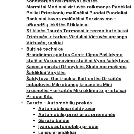
Konditerijos reikmenys
Lėkštės
Marmitai
Mediniai virtuvės reikmenys
Padėklai
Peiliai
Prieskonių malūnėliai
Puodai
Puodeliai
Rankiniai kavos malūnėliai
Serviravimo -
užkandžių lėkštės
Stiklainiai
Stiklinės
Taurės
Termosai ir termo buteliukai
Trintuvės ir tarkos
Virduliai
Virtuvės apranga
Virtuvės įrankiai
Buitinė technika
Brandinimo spintos
Centrifūgos
Pašildymo
stalčiai
Vakuumavimo stalčiai
Vyno šaldytuvai
Kavos aparatai
Džiovyklės
Skalbimo mašinos
Šaldikliai
Viryklės
Šaldytuvai
Gartraukiai
Kaitlentės
Orkaitės
Indaplovės
Mikrobangų krosnelės
Mini
krosnelės - orkaitės
Mikroklimato prietaisai
Priedai
Kita
Garažo - Automobilių prekės
Automobiliniai šaldytuvai
Automobilių priežiūros priemonės
Garažo baldai
Įvairūs automobilių priedai
Langų grandikliai