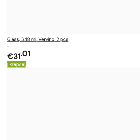
Glass, 348 ml, Vervino, 2 pcs
..
01
€31
Į krepšelį