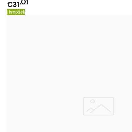
01
€31
Į krepšelį