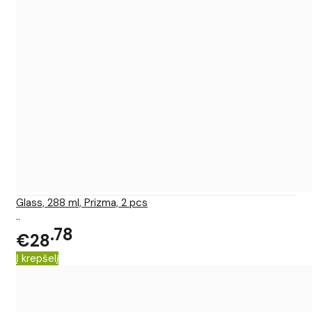
Glass, 288 ml, Prizma, 2 pcs
..
78
€28
Į krepšelį