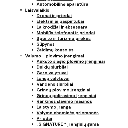
Automobilinė aparatūra
Laisvalaikis
Dronai ir priedai
Elektriniai paspirtukai
Laikrodžiai ir aksesuarai
Mobilūs telefonai ir priedai
Sporto ir turizmo prekės
Sūpynės
Žaidimų konsolės
Valymo - plovimo įrengimai
Aukšto slėgio plovimo įrenginiai
Dulkių siurbliai
Garo valytuvai
Langų valytuvai
Vandens siurbliai
Grindų plovimo įrenginiai
Grindų poliravimo įrenginiai
Rankinės šlavimo mašinos
Laistymo įranga
Valymo cheminės priemonės
Priedai
„SIGNATURE “ Įrenginių gama