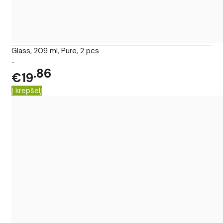
Glass, 209 ml, Pure, 2 pcs
..
86
€19
Į krepšelį