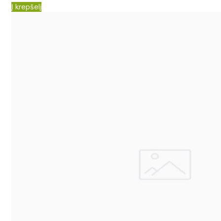
Į krepšelį