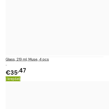
Glass, 219 ml, Muse, 4 pcs
..
47
€35
Į krepšelį