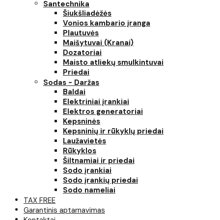
Santechnika
Šiukšliadėžės
Vonios kambario įranga
Plautuvės
Maišytuvai (Kranai)
Dozatoriai
Maisto atliekų smulkintuvai
Priedai
Sodas - Daržas
Baldai
Elektriniai įrankiai
Elektros generatoriai
Kepsninės
Kepsninių ir rūkyklų priedai
Laužavietės
Rūkyklos
Šiltnamiai ir priedai
Sodo įrankiai
Sodo įrankių priedai
Sodo nameliai
TAX FREE
Garantinis aptarnavimas
Kontaktai