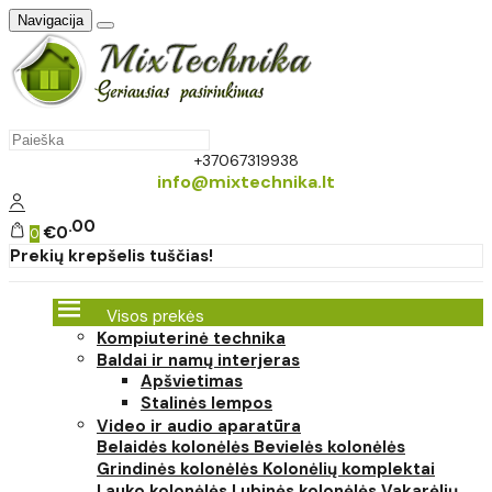
Navigacija
+37067319938
info@mixtechnika.lt
00
€0
0
Prekių krepšelis tuščias!
Visos prekės
Kompiuterinė technika
Baldai ir namų interjeras
Apšvietimas
Stalinės lempos
Video ir audio aparatūra
Belaidės kolonėlės
Bevielės kolonėlės
Grindinės kolonėlės
Kolonėlių komplektai
Lauko kolonėlės
Lubinės kolonėlės
Vakarėlių