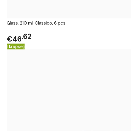
Glass, 210 ml, Classico, 6 pcs
..
62
€46
Į krepšelį