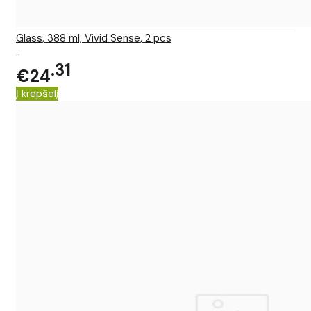
Glass, 388 ml, Vivid Sense, 2 pcs
..
31
€24
Į krepšelį