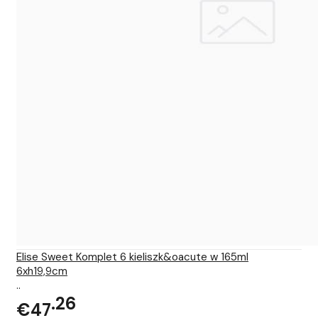
Elise Sweet Komplet 6 kieliszk&oacute w 165ml
6xh19,9cm
..
26
€47