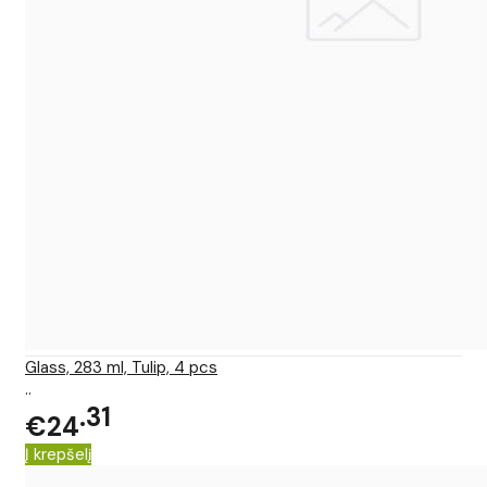
Glass, 283 ml, Tulip, 4 pcs
..
31
€24
Į krepšelį