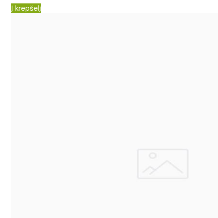
Į krepšelį