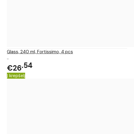
Glass, 240 ml, Fortissimo, 4 pcs
..
54
€26
Į krepšelį