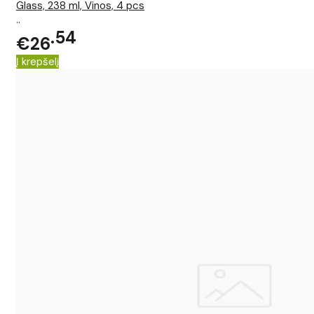
Glass, 238 ml, Vinos, 4 pcs
..
54
€26
Į krepšelį