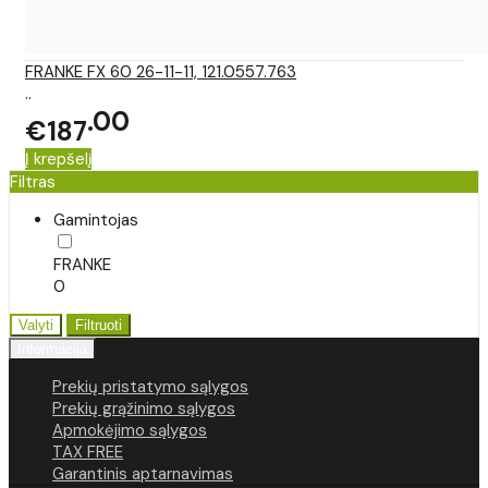
FRANKE FX 60 26-11-11, 121.0557.763
..
00
€187
Į krepšelį
Filtras
Gamintojas
FRANKE
0
Valyti
Filtruoti
Informacija
Prekių pristatymo sąlygos
Prekių grąžinimo sąlygos
Apmokėjimo sąlygos
TAX FREE
Garantinis aptarnavimas