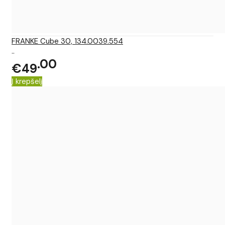
FRANKE Cube 30, 134.0039.554
..
00
€49
Į krepšelį