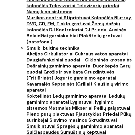
kolonėlės
Televizoriai
Televizorių priedai
Namų kino sistemos
Muzikos centrai
Stiprintuvai
Kolonėlės
Blu-ray,
DVD, CD, FM, Tinklo grotuvai
Žemų dažnių
kolonėlės
DJ Kontroleriai
DJ Priedai
Ausinės
Belaidžiai garsiakalbiai
Plokštelių grotuvai
(patefonai)
Smulki buitinė technika
Akcijos
Cirkuliatoriai
Cukraus vatos aparatai
Daugiafunkciniai puodai - Cikloninės krosnelės
Dešrainių gaminimo aparatai
Duonkepės
Garų
puodai
Grožis ir sveikata
Gruzdintuvės
(Fritiūrinės)
Jogurto gaminimo aparatai
Kavamalės
Kepsninės (Griliai)
Kiaušinių virimo
aparatai
Kokteilinės
Ledų gaminimo aparatai
Ledukų
gaminimo aparatai
Lygintuvai, lyginimo
sistemos
Mėsmalės
Mikseriai
Peilių galąstuvai
Pieno putų plaktuvas
Pjaustyklės
Priedai
Pūkų
surinkėjai
Siuvimo mašinos
Skrudintuvai
Smulkintuvai
Spragėsių gaminimo aparatai
Sulčiaspaudės
Sumuštinių keptuvai