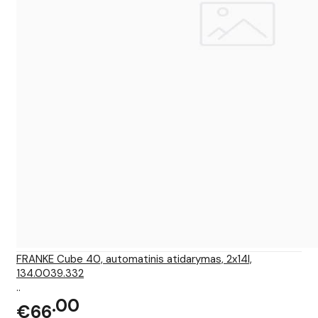
FRANKE Cube 40, automatinis atidarymas, 2x14l,
134.0039.332
..
00
€66