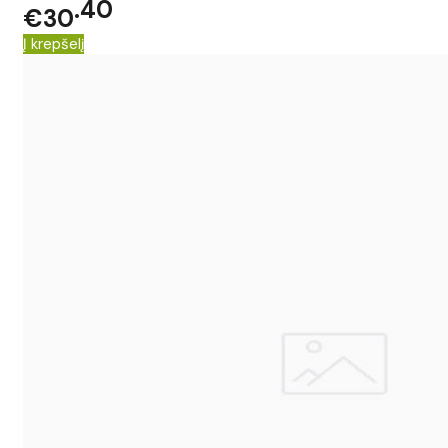
40
€30
Į krepšelį