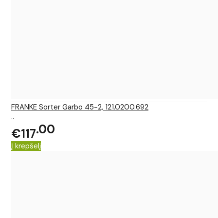
FRANKE Sorter Garbo 45-2, 121.0200.692
..
00
€117
Į krepšelį