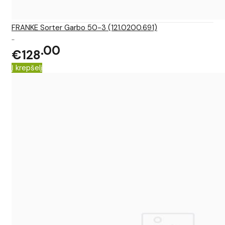
FRANKE Sorter Garbo 50-3 (121.0200.691)
..
00
€128
Į krepšelį