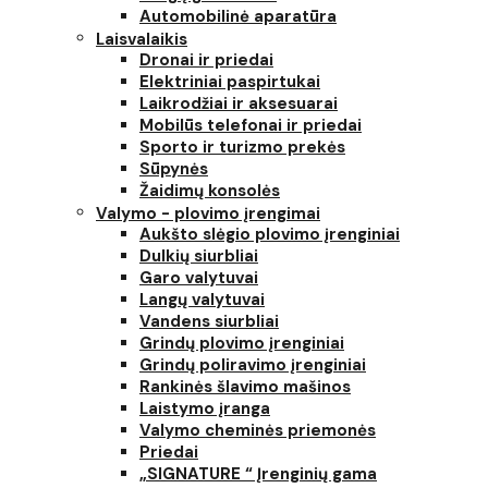
Automobilinė aparatūra
Laisvalaikis
Dronai ir priedai
Elektriniai paspirtukai
Laikrodžiai ir aksesuarai
Mobilūs telefonai ir priedai
Sporto ir turizmo prekės
Sūpynės
Žaidimų konsolės
Valymo - plovimo įrengimai
Aukšto slėgio plovimo įrenginiai
Dulkių siurbliai
Garo valytuvai
Langų valytuvai
Vandens siurbliai
Grindų plovimo įrenginiai
Grindų poliravimo įrenginiai
Rankinės šlavimo mašinos
Laistymo įranga
Valymo cheminės priemonės
Priedai
„SIGNATURE “ Įrenginių gama