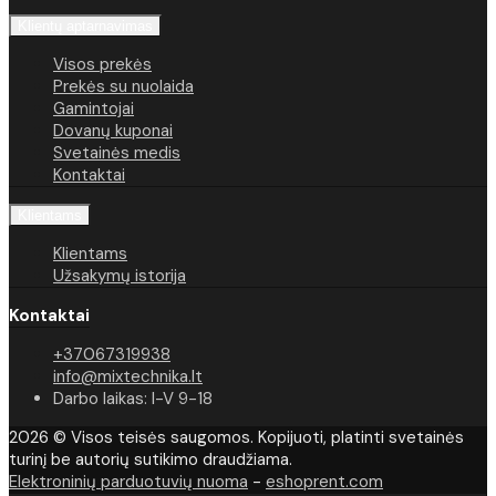
Klientų aptarnavimas
Visos prekės
Prekės su nuolaida
Gamintojai
Dovanų kuponai
Svetainės medis
Kontaktai
Klientams
Klientams
Užsakymų istorija
Kontaktai
+37067319938
info@mixtechnika.lt
Darbo laikas: I-V 9-18
2026 © Visos teisės saugomos. Kopijuoti, platinti svetainės
turinį be autorių sutikimo draudžiama.
Elektroninių parduotuvių nuoma
-
eshoprent.com