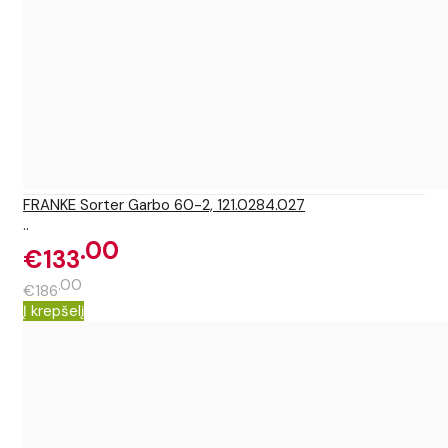
FRANKE Sorter Garbo 60-2, 121.0284.027
..
00
€133
00
€186
Į krepšelį