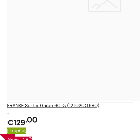
FRANKE Sorter Garbo 60-3 (121.0200.680)
..
00
€129
Į krepšelį
%
Akcija
-28