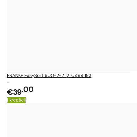
FRANKE EasySort 600-2-2 121.0494.193
..
00
€39
Į krepšelį