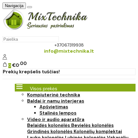
Navigacija
+37067319938
info@mixtechnika.lt
00
€0
0
Prekių krepšelis tuščias!
Visos prekės
Kompiuterinė technika
Baldai ir namų interjeras
Apšvietimas
Stalinės lempos
Video ir audio aparatūra
Belaidės kolonėlės
Bevielės kolonėlės
Grindinės kolonėlės
Kolonėlių komplektai
Lauko kolonėlės
Lubinės kolonėlės
Vakarėlių