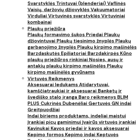
Svarstyklės
Trintuvai (blenderiai)
Vaflinės
Vaisių, daržovių džiovyklės
Vakuumatoriai
Virduliai
Virtuvinės svarstyklės
Virtuviniai
kombainai
Plaukų priežiūra
Plaukų formavimo šukos
Priedai
Plaukų
džiovintuvai
Plaukų tiesinimo žnyplės
Plaukų
garbanojimo žnyplės
Plaukų kirpimo mašinėlės
Barzdaskutės
Epiliatoriai
Barzdakirpės
Kūno
plaukų priežiūros rinkiniai
Nosies, ausų ir
antakių plaukų kirpimo mašinėlės
Plaukų
kirpimo mašinėlės gyvūnams
Virtuvės Reikmenys
Aksesuarai ledukams
Atidarytuvai,
kamščiatraukiai ir aksesuarai
Banketų ir
švediško stalo įranga
Baro reikmenys
BLIM
PLUS
Cukrinės
Dubenėliai
Gertuvės
GN indai
Greitpuodžiai
Indai biriems produktams, indeliai maistui
Įrankiai picų gaminimui
Įvairūs virtuvės įrankiai
Kavinukai
Kavos priedai ir kavos aksesuarai
Kepimo formos
Kepimo indai
Keptuvės