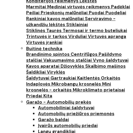
Konditerijos reikmenys
Lėkštės
Marmitai
Mediniai virtuvės reikmenys
Padėklai
Peiliai
Prieskonių malūnėliai
Puodai
Puodeliai
Rankiniai kavos malūnėliai
Serviravimo -
užkandžių lėkštės
Stiklainiai
Stiklinės
Taurės
Termosai ir termo buteliukai
Trintuvės ir tarkos
Virduliai
Virtuvės apranga
Virtuvės įrankiai
Buitinė technika
Brandinimo spintos
Centrifūgos
Pašildymo
stalčiai
Vakuumavimo stalčiai
Vyno šaldytuvai
Kavos aparatai
Džiovyklės
Skalbimo mašinos
Šaldikliai
Viryklės
Šaldytuvai
Gartraukiai
Kaitlentės
Orkaitės
Indaplovės
Mikrobangų krosnelės
Mini
krosnelės - orkaitės
Mikroklimato prietaisai
Priedai
Kita
Garažo - Automobilių prekės
Automobiliniai šaldytuvai
Automobilių priežiūros priemonės
Garažo baldai
Įvairūs automobilių priedai
Langų grandikliai