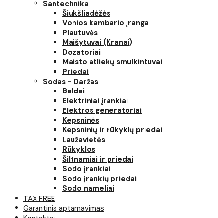
Santechnika
Šiukšliadėžės
Vonios kambario įranga
Plautuvės
Maišytuvai (Kranai)
Dozatoriai
Maisto atliekų smulkintuvai
Priedai
Sodas - Daržas
Baldai
Elektriniai įrankiai
Elektros generatoriai
Kepsninės
Kepsninių ir rūkyklų priedai
Laužavietės
Rūkyklos
Šiltnamiai ir priedai
Sodo įrankiai
Sodo įrankių priedai
Sodo nameliai
TAX FREE
Garantinis aptarnavimas
Kontaktai