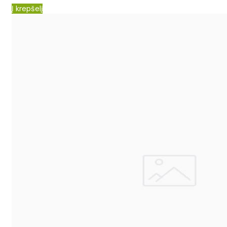
Į krepšelį