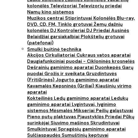
kolonėlės
Televizoriai
Televizorių priedai
Namų kino sistemos
Muzikos centrai
Stiprintuvai
Kolonėlės
Blu-ray,
DVD, CD, FM, Tinklo grotuvai
Žemų dažnių
kolonėlės
DJ Kontroleriai
DJ Priedai
Ausinės
Belaidžiai garsiakalbiai
Plokštelių grotuvai
(patefonai)
Smulki buitinė technika
Akcijos
Cirkuliatoriai
Cukraus vatos aparatai
Daugiafunkciniai puodai - Cikloninės krosnelės
Dešrainių gaminimo aparatai
Duonkepės
Garų
puodai
Grožis ir sveikata
Gruzdintuvės
(Fritiūrinės)
Jogurto gaminimo aparatai
Kavamalės
Kepsninės (Griliai)
Kiaušinių virimo
aparatai
Kokteilinės
Ledų gaminimo aparatai
Ledukų
gaminimo aparatai
Lygintuvai, lyginimo
sistemos
Mėsmalės
Mikseriai
Peilių galąstuvai
Pieno putų plaktuvas
Pjaustyklės
Priedai
Pūkų
surinkėjai
Siuvimo mašinos
Skrudintuvai
Smulkintuvai
Spragėsių gaminimo aparatai
Sulčiaspaudės
Sumuštinių keptuvai