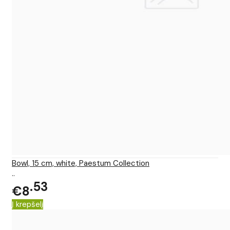
Bowl, 15 cm, white, Paestum Collection
..
53
€8
Į krepšelį