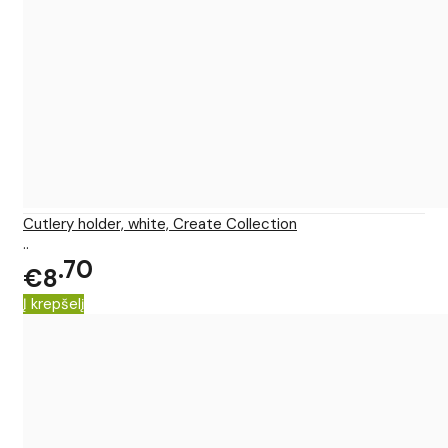
Cutlery holder, white, Create Collection
..
70
€8
Į krepšelį