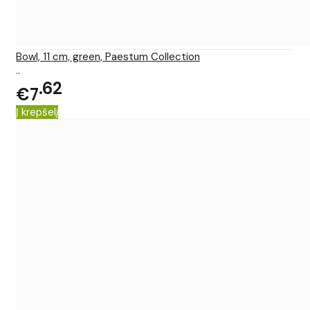
Bowl, 11 cm, green, Paestum Collection
..
62
€7
Į krepšelį