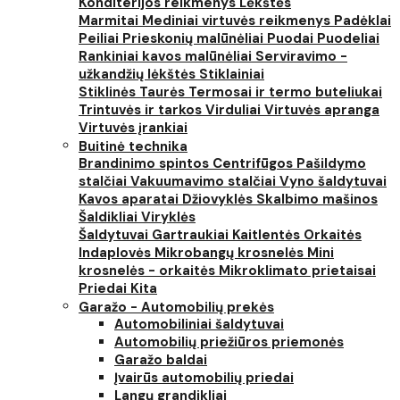
Konditerijos reikmenys
Lėkštės
Marmitai
Mediniai virtuvės reikmenys
Padėklai
Peiliai
Prieskonių malūnėliai
Puodai
Puodeliai
Rankiniai kavos malūnėliai
Serviravimo -
užkandžių lėkštės
Stiklainiai
Stiklinės
Taurės
Termosai ir termo buteliukai
Trintuvės ir tarkos
Virduliai
Virtuvės apranga
Virtuvės įrankiai
Buitinė technika
Brandinimo spintos
Centrifūgos
Pašildymo
stalčiai
Vakuumavimo stalčiai
Vyno šaldytuvai
Kavos aparatai
Džiovyklės
Skalbimo mašinos
Šaldikliai
Viryklės
Šaldytuvai
Gartraukiai
Kaitlentės
Orkaitės
Indaplovės
Mikrobangų krosnelės
Mini
krosnelės - orkaitės
Mikroklimato prietaisai
Priedai
Kita
Garažo - Automobilių prekės
Automobiliniai šaldytuvai
Automobilių priežiūros priemonės
Garažo baldai
Įvairūs automobilių priedai
Langų grandikliai