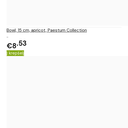
Bowl, 15 cm, apricot, Paestum Collection
..
53
€8
Į krepšelį