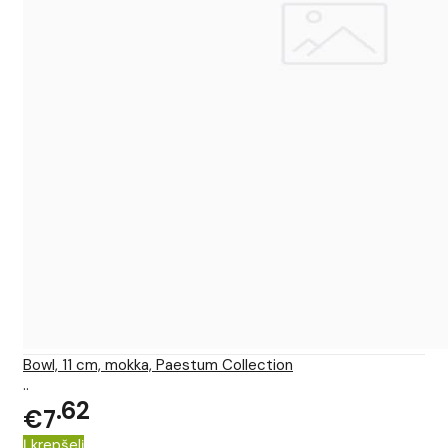
Bowl, 11 cm, mokka, Paestum Collection
..
62
€7
Į krepšelį