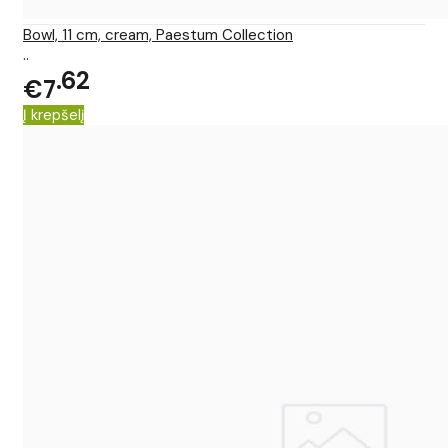
Bowl, 11 cm, cream, Paestum Collection
..
62
€7
Į krepšelį