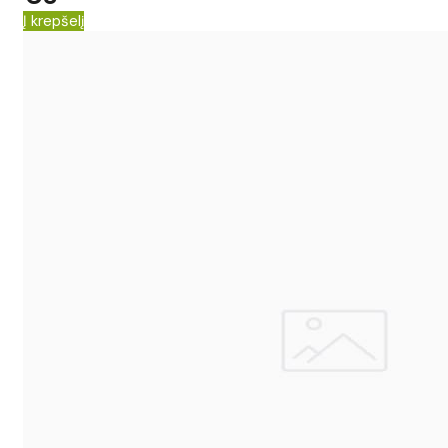
Į krepšelį