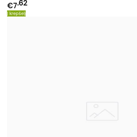
62
€7
Į krepšelį