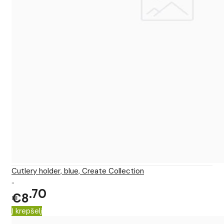
Cutlery holder, blue, Create Collection
..
70
€8
Į krepšelį