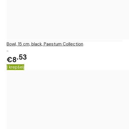
Bowl, 15 cm, black, Paestum Collection
..
53
€8
Į krepšelį