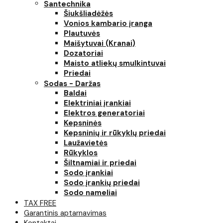
Santechnika
Šiukšliadėžės
Vonios kambario įranga
Plautuvės
Maišytuvai (Kranai)
Dozatoriai
Maisto atliekų smulkintuvai
Priedai
Sodas - Daržas
Baldai
Elektriniai įrankiai
Elektros generatoriai
Kepsninės
Kepsninių ir rūkyklų priedai
Laužavietės
Rūkyklos
Šiltnamiai ir priedai
Sodo įrankiai
Sodo įrankių priedai
Sodo nameliai
TAX FREE
Garantinis aptarnavimas
Kontaktai