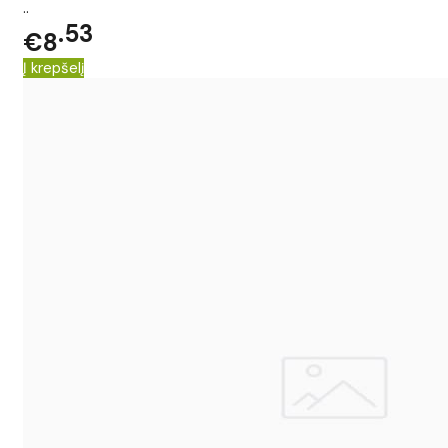
..
53
€8
Į krepšelį