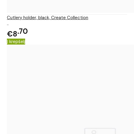
Cutlery holder, black, Create Collection
..
70
€8
Į krepšelį