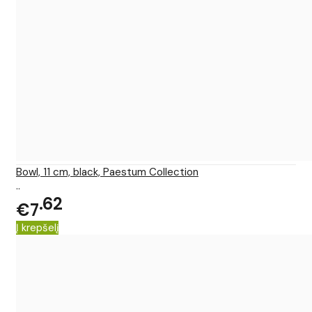
Bowl, 11 cm, black, Paestum Collection
..
62
€7
Į krepšelį