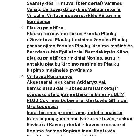
Svarstyklės
Trintuvai (blenderiai)
Vaflinės
Vaisių, daržovių džiovyklės
Vakuumatoriai
Virduliai
Virtuvinės svarstyklės
Virtuviniai
kombainai
Plaukų priežiūra
Plaukų formavimo šukos
Priedai
Plaukų
džiovintuvai
Plaukų tiesinimo žnyplės
Plaukų
garbanojimo žnyplės
Plaukų kirpimo mašinėlės
Barzdaskutės
Epiliatoriai
Barzdakirpės
Kūno
plaukų priežiūros rinkiniai
Nosies, ausų ir
antakių plaukų kirpimo mašinėlės
Plaukų
kirpimo mašinėlės gyvūnams
Virtuvės Reikmenys
Aksesuarai ledukams
Atidarytuvai,
kamščiatraukiai ir aksesuarai
Banketų ir
švediško stalo įranga
Baro reikmenys
BLIM
PLUS
Cukrinės
Dubenėliai
Gertuvės
GN indai
Greitpuodžiai
Indai biriems produktams, indeliai maistui
Įrankiai picų gaminimui
Įvairūs virtuvės įrankiai
Kavinukai
Kavos priedai ir kavos aksesuarai
Kepimo formos
Kepimo indai
Keptuvės