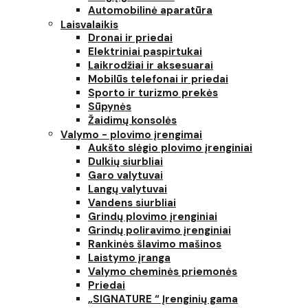
Automobilinė aparatūra
Laisvalaikis
Dronai ir priedai
Elektriniai paspirtukai
Laikrodžiai ir aksesuarai
Mobilūs telefonai ir priedai
Sporto ir turizmo prekės
Sūpynės
Žaidimų konsolės
Valymo - plovimo įrengimai
Aukšto slėgio plovimo įrenginiai
Dulkių siurbliai
Garo valytuvai
Langų valytuvai
Vandens siurbliai
Grindų plovimo įrenginiai
Grindų poliravimo įrenginiai
Rankinės šlavimo mašinos
Laistymo įranga
Valymo cheminės priemonės
Priedai
„SIGNATURE “ Įrenginių gama