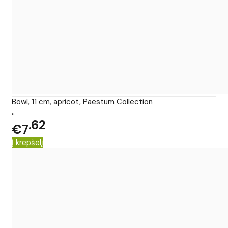
Bowl, 11 cm, apricot, Paestum Collection
..
62
€7
Į krepšelį