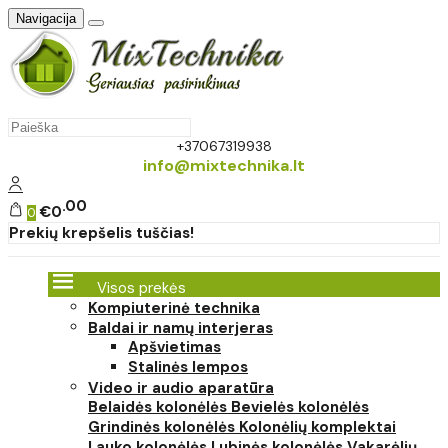
Navigacija
+37067319938
info@mixtechnika.lt
00
€0
0
Prekių krepšelis tuščias!
Visos prekės
Kompiuterinė technika
Baldai ir namų interjeras
Apšvietimas
Stalinės lempos
Video ir audio aparatūra
Belaidės kolonėlės
Bevielės kolonėlės
Grindinės kolonėlės
Kolonėlių komplektai
Lauko kolonėlės
Lubinės kolonėlės
Vakarėlių