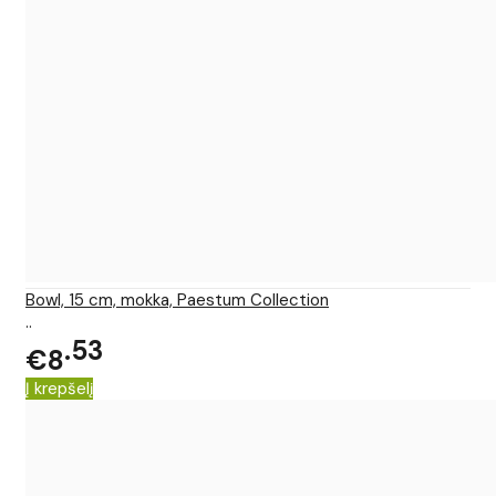
Bowl, 15 cm, mokka, Paestum Collection
..
53
€8
Į krepšelį