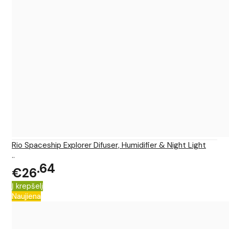
Rio Spaceship Explorer Difuser, Humidifier & Night Light
..
64
€26
Į krepšelį
Naujiena