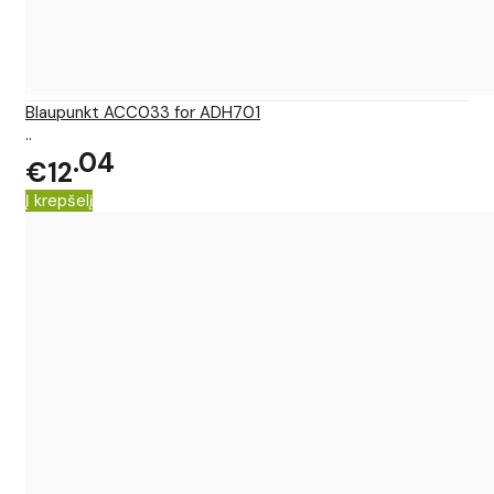
Blaupunkt ACC033 for ADH701
..
04
€12
Į krepšelį