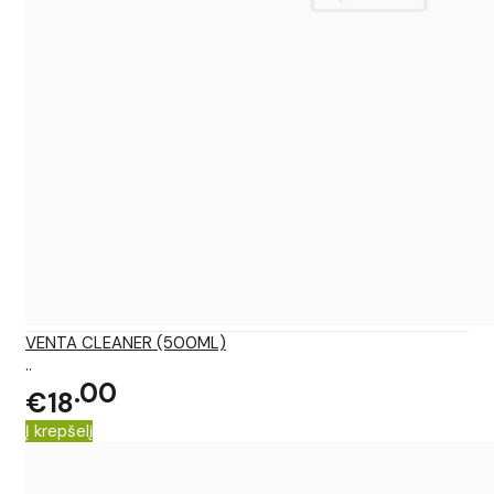
VENTA CLEANER (500ML)
..
00
€18
Į krepšelį