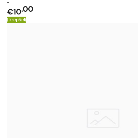
..
00
€10
Į krepšelį