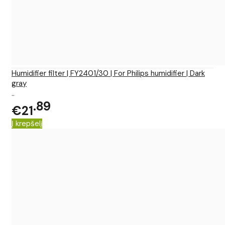
Humidifier filter | FY2401/30 | For Philips humidifier | Dark
gray
..
89
€21
Į krepšelį