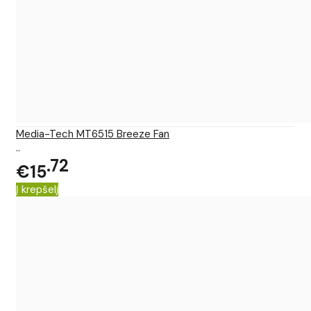
Media-Tech MT6515 Breeze Fan
..
72
€15
Į krepšelį