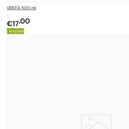
VENTA 500 ml
..
00
€17
Į krepšelį