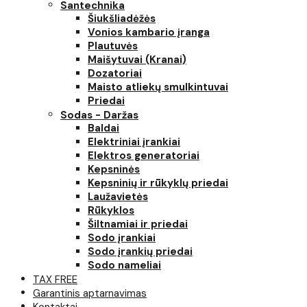
Santechnika
Šiukšliadėžės
Vonios kambario įranga
Plautuvės
Maišytuvai (Kranai)
Dozatoriai
Maisto atliekų smulkintuvai
Priedai
Sodas - Daržas
Baldai
Elektriniai įrankiai
Elektros generatoriai
Kepsninės
Kepsninių ir rūkyklų priedai
Laužavietės
Rūkyklos
Šiltnamiai ir priedai
Sodo įrankiai
Sodo įrankių priedai
Sodo nameliai
TAX FREE
Garantinis aptarnavimas
Kontaktai