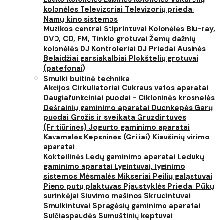
kolonėlės
Televizoriai
Televizorių priedai
Namų kino sistemos
Muzikos centrai
Stiprintuvai
Kolonėlės
Blu-ray,
DVD, CD, FM, Tinklo grotuvai
Žemų dažnių
kolonėlės
DJ Kontroleriai
DJ Priedai
Ausinės
Belaidžiai garsiakalbiai
Plokštelių grotuvai
(patefonai)
Smulki buitinė technika
Akcijos
Cirkuliatoriai
Cukraus vatos aparatai
Daugiafunkciniai puodai - Cikloninės krosnelės
Dešrainių gaminimo aparatai
Duonkepės
Garų
puodai
Grožis ir sveikata
Gruzdintuvės
(Fritiūrinės)
Jogurto gaminimo aparatai
Kavamalės
Kepsninės (Griliai)
Kiaušinių virimo
aparatai
Kokteilinės
Ledų gaminimo aparatai
Ledukų
gaminimo aparatai
Lygintuvai, lyginimo
sistemos
Mėsmalės
Mikseriai
Peilių galąstuvai
Pieno putų plaktuvas
Pjaustyklės
Priedai
Pūkų
surinkėjai
Siuvimo mašinos
Skrudintuvai
Smulkintuvai
Spragėsių gaminimo aparatai
Sulčiaspaudės
Sumuštinių keptuvai