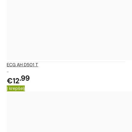
ECG AH D501 T
..
99
€12
Į krepšelį