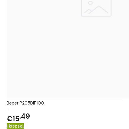
Beper P205DIF100
..
49
€15
Į krepšelį