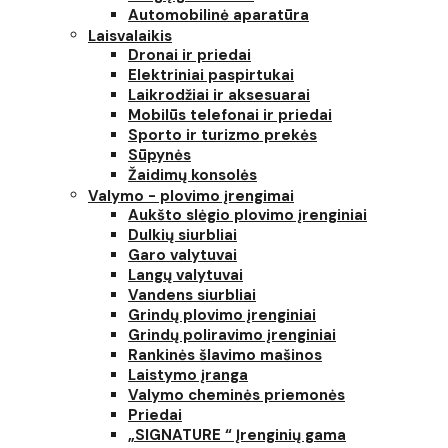
Automobilinė aparatūra
Laisvalaikis
Dronai ir priedai
Elektriniai paspirtukai
Laikrodžiai ir aksesuarai
Mobilūs telefonai ir priedai
Sporto ir turizmo prekės
Sūpynės
Žaidimų konsolės
Valymo - plovimo įrengimai
Aukšto slėgio plovimo įrenginiai
Dulkių siurbliai
Garo valytuvai
Langų valytuvai
Vandens siurbliai
Grindų plovimo įrenginiai
Grindų poliravimo įrenginiai
Rankinės šlavimo mašinos
Laistymo įranga
Valymo cheminės priemonės
Priedai
„SIGNATURE “ Įrenginių gama