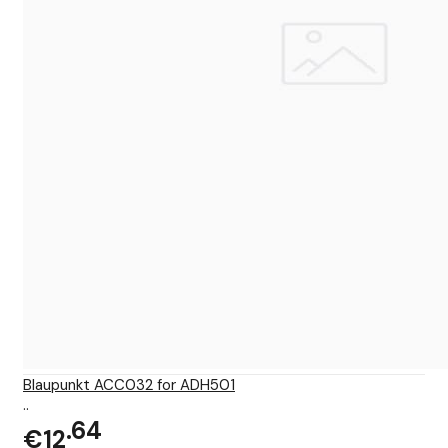
Blaupunkt ACC032 for ADH501
..
64
€12