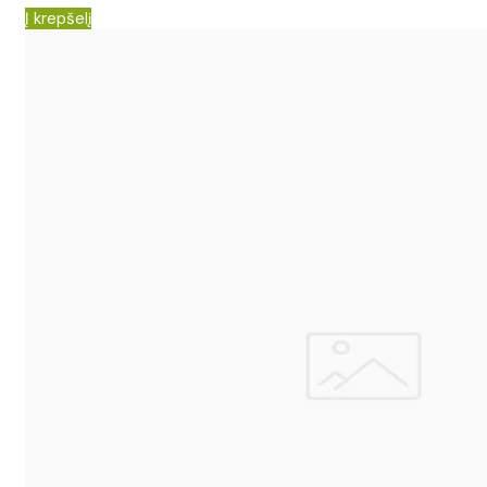
Į krepšelį