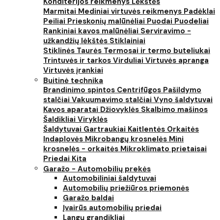
Konditerijos reikmenys
Lėkštės
Marmitai
Mediniai virtuvės reikmenys
Padėklai
Peiliai
Prieskonių malūnėliai
Puodai
Puodeliai
Rankiniai kavos malūnėliai
Serviravimo -
užkandžių lėkštės
Stiklainiai
Stiklinės
Taurės
Termosai ir termo buteliukai
Trintuvės ir tarkos
Virduliai
Virtuvės apranga
Virtuvės įrankiai
Buitinė technika
Brandinimo spintos
Centrifūgos
Pašildymo
stalčiai
Vakuumavimo stalčiai
Vyno šaldytuvai
Kavos aparatai
Džiovyklės
Skalbimo mašinos
Šaldikliai
Viryklės
Šaldytuvai
Gartraukiai
Kaitlentės
Orkaitės
Indaplovės
Mikrobangų krosnelės
Mini
krosnelės - orkaitės
Mikroklimato prietaisai
Priedai
Kita
Garažo - Automobilių prekės
Automobiliniai šaldytuvai
Automobilių priežiūros priemonės
Garažo baldai
Įvairūs automobilių priedai
Langų grandikliai