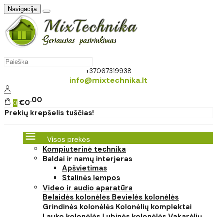
Navigacija
+37067319938
info@mixtechnika.lt
00
€0
0
Prekių krepšelis tuščias!
Visos prekės
Kompiuterinė technika
Baldai ir namų interjeras
Apšvietimas
Stalinės lempos
Video ir audio aparatūra
Belaidės kolonėlės
Bevielės kolonėlės
Grindinės kolonėlės
Kolonėlių komplektai
Lauko kolonėlės
Lubinės kolonėlės
Vakarėlių