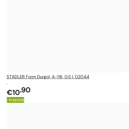
STADLER Form Durgol, A-116, 0.5 l. 02044
..
90
€10
Į krepšelį