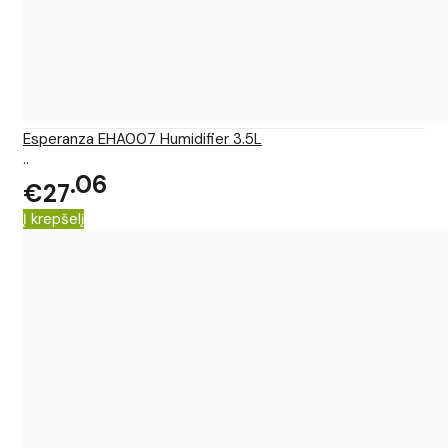
Esperanza EHA007 Humidifier 3.5L
..
06
€27
Į krepšelį