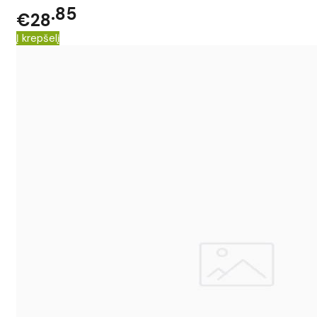
85
€28
Į krepšelį