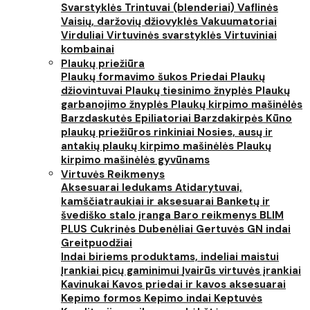
Svarstyklės
Trintuvai (blenderiai)
Vaflinės
Vaisių, daržovių džiovyklės
Vakuumatoriai
Virduliai
Virtuvinės svarstyklės
Virtuviniai
kombainai
Plaukų priežiūra
Plaukų formavimo šukos
Priedai
Plaukų
džiovintuvai
Plaukų tiesinimo žnyplės
Plaukų
garbanojimo žnyplės
Plaukų kirpimo mašinėlės
Barzdaskutės
Epiliatoriai
Barzdakirpės
Kūno
plaukų priežiūros rinkiniai
Nosies, ausų ir
antakių plaukų kirpimo mašinėlės
Plaukų
kirpimo mašinėlės gyvūnams
Virtuvės Reikmenys
Aksesuarai ledukams
Atidarytuvai,
kamščiatraukiai ir aksesuarai
Banketų ir
švediško stalo įranga
Baro reikmenys
BLIM
PLUS
Cukrinės
Dubenėliai
Gertuvės
GN indai
Greitpuodžiai
Indai biriems produktams, indeliai maistui
Įrankiai picų gaminimui
Įvairūs virtuvės įrankiai
Kavinukai
Kavos priedai ir kavos aksesuarai
Kepimo formos
Kepimo indai
Keptuvės