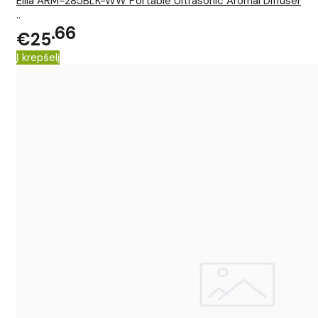
Ellia ARM-285BLK-WW Portable Ultrasonic Aromal Diffuser
..
66
€25
Į krepšelį