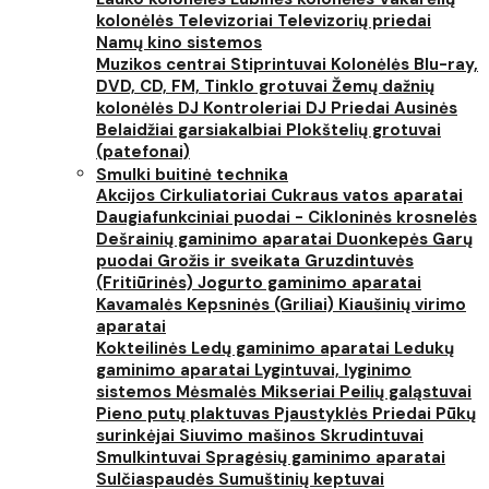
kolonėlės
Televizoriai
Televizorių priedai
Namų kino sistemos
Muzikos centrai
Stiprintuvai
Kolonėlės
Blu-ray,
DVD, CD, FM, Tinklo grotuvai
Žemų dažnių
kolonėlės
DJ Kontroleriai
DJ Priedai
Ausinės
Belaidžiai garsiakalbiai
Plokštelių grotuvai
(patefonai)
Smulki buitinė technika
Akcijos
Cirkuliatoriai
Cukraus vatos aparatai
Daugiafunkciniai puodai - Cikloninės krosnelės
Dešrainių gaminimo aparatai
Duonkepės
Garų
puodai
Grožis ir sveikata
Gruzdintuvės
(Fritiūrinės)
Jogurto gaminimo aparatai
Kavamalės
Kepsninės (Griliai)
Kiaušinių virimo
aparatai
Kokteilinės
Ledų gaminimo aparatai
Ledukų
gaminimo aparatai
Lygintuvai, lyginimo
sistemos
Mėsmalės
Mikseriai
Peilių galąstuvai
Pieno putų plaktuvas
Pjaustyklės
Priedai
Pūkų
surinkėjai
Siuvimo mašinos
Skrudintuvai
Smulkintuvai
Spragėsių gaminimo aparatai
Sulčiaspaudės
Sumuštinių keptuvai