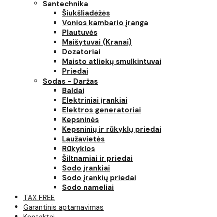
Santechnika
Šiukšliadėžės
Vonios kambario įranga
Plautuvės
Maišytuvai (Kranai)
Dozatoriai
Maisto atliekų smulkintuvai
Priedai
Sodas - Daržas
Baldai
Elektriniai įrankiai
Elektros generatoriai
Kepsninės
Kepsninių ir rūkyklų priedai
Laužavietės
Rūkyklos
Šiltnamiai ir priedai
Sodo įrankiai
Sodo įrankių priedai
Sodo nameliai
TAX FREE
Garantinis aptarnavimas
Kontaktai