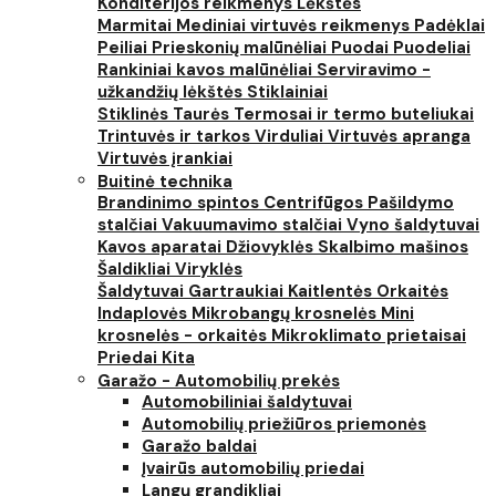
Konditerijos reikmenys
Lėkštės
Marmitai
Mediniai virtuvės reikmenys
Padėklai
Peiliai
Prieskonių malūnėliai
Puodai
Puodeliai
Rankiniai kavos malūnėliai
Serviravimo -
užkandžių lėkštės
Stiklainiai
Stiklinės
Taurės
Termosai ir termo buteliukai
Trintuvės ir tarkos
Virduliai
Virtuvės apranga
Virtuvės įrankiai
Buitinė technika
Brandinimo spintos
Centrifūgos
Pašildymo
stalčiai
Vakuumavimo stalčiai
Vyno šaldytuvai
Kavos aparatai
Džiovyklės
Skalbimo mašinos
Šaldikliai
Viryklės
Šaldytuvai
Gartraukiai
Kaitlentės
Orkaitės
Indaplovės
Mikrobangų krosnelės
Mini
krosnelės - orkaitės
Mikroklimato prietaisai
Priedai
Kita
Garažo - Automobilių prekės
Automobiliniai šaldytuvai
Automobilių priežiūros priemonės
Garažo baldai
Įvairūs automobilių priedai
Langų grandikliai