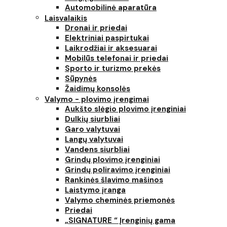
Automobilinė aparatūra
Laisvalaikis
Dronai ir priedai
Elektriniai paspirtukai
Laikrodžiai ir aksesuarai
Mobilūs telefonai ir priedai
Sporto ir turizmo prekės
Sūpynės
Žaidimų konsolės
Valymo - plovimo įrengimai
Aukšto slėgio plovimo įrenginiai
Dulkių siurbliai
Garo valytuvai
Langų valytuvai
Vandens siurbliai
Grindų plovimo įrenginiai
Grindų poliravimo įrenginiai
Rankinės šlavimo mašinos
Laistymo įranga
Valymo cheminės priemonės
Priedai
„SIGNATURE “ Įrenginių gama