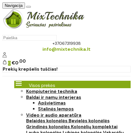
Navigacija
+37067319938
info@mixtechnika.lt
00
€0
0
Prekių krepšelis tuščias!
Visos prekės
Kompiuterinė technika
Baldai ir namų interjeras
Apšvietimas
Stalinės lempos
Video ir audio aparatūra
Belaidės kolonėlės
Bevielės kolonėlės
Grindinės kolonėlės
Kolonėlių komplektai
Lauko kolonėlės
Lubinės kolonėlės
Vakarėlių