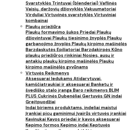
Svarstyklės
Trintuvai (blenderiai)
Vaflinės
Vaisių, daržovių džiovyklės
Vakuumatoriai
Virduliai
Virtuvinės svarstyklės
Virtuviniai
kombainai
Plaukų priežiūra
Plaukų formavimo šukos
Priedai
Plaukų
džiovintuvai
Plaukų tiesinimo žnyplės
Plaukų
garbanojimo žnyplės
Plaukų kirpimo mašinėlės
Barzdaskutės
Epiliatoriai
Barzdakirpės
Kūno
plaukų priežiūros rinkiniai
Nosies, ausų ir
antakių plaukų kirpimo mašinėlės
Plaukų
kirpimo mašinėlės gyvūnams
Virtuvės Reikmenys
Aksesuarai ledukams
Atidarytuvai,
kamščiatraukiai ir aksesuarai
Banketų ir
švediško stalo įranga
Baro reikmenys
BLIM
PLUS
Cukrinės
Dubenėliai
Gertuvės
GN indai
Greitpuodžiai
Indai biriems produktams, indeliai maistui
Įrankiai picų gaminimui
Įvairūs virtuvės įrankiai
Kavinukai
Kavos priedai ir kavos aksesuarai
Kepimo formos
Kepimo indai
Keptuvės