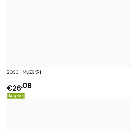
BOSCH MUZ9KR1
..
08
€26
Į krepšelį