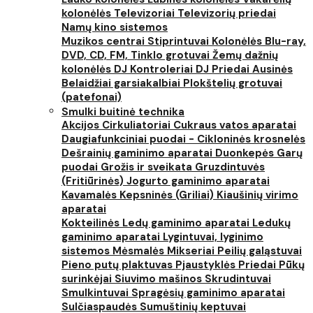
kolonėlės
Televizoriai
Televizorių priedai
Namų kino sistemos
Muzikos centrai
Stiprintuvai
Kolonėlės
Blu-ray,
DVD, CD, FM, Tinklo grotuvai
Žemų dažnių
kolonėlės
DJ Kontroleriai
DJ Priedai
Ausinės
Belaidžiai garsiakalbiai
Plokštelių grotuvai
(patefonai)
Smulki buitinė technika
Akcijos
Cirkuliatoriai
Cukraus vatos aparatai
Daugiafunkciniai puodai - Cikloninės krosnelės
Dešrainių gaminimo aparatai
Duonkepės
Garų
puodai
Grožis ir sveikata
Gruzdintuvės
(Fritiūrinės)
Jogurto gaminimo aparatai
Kavamalės
Kepsninės (Griliai)
Kiaušinių virimo
aparatai
Kokteilinės
Ledų gaminimo aparatai
Ledukų
gaminimo aparatai
Lygintuvai, lyginimo
sistemos
Mėsmalės
Mikseriai
Peilių galąstuvai
Pieno putų plaktuvas
Pjaustyklės
Priedai
Pūkų
surinkėjai
Siuvimo mašinos
Skrudintuvai
Smulkintuvai
Spragėsių gaminimo aparatai
Sulčiaspaudės
Sumuštinių keptuvai