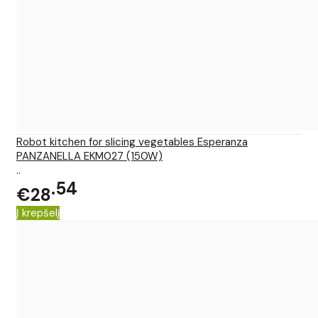
Robot kitchen for slicing vegetables Esperanza
PANZANELLA EKM027 (150W)
..
54
€28
Į krepšelį