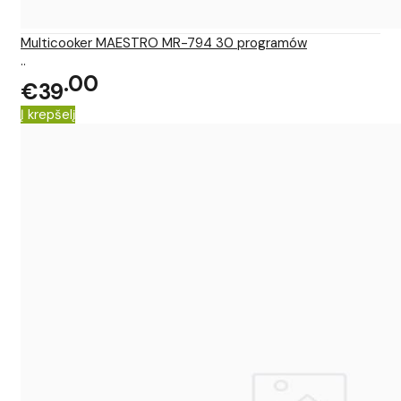
Multicooker MAESTRO MR-794 30 programów
..
00
€39
Į krepšelį