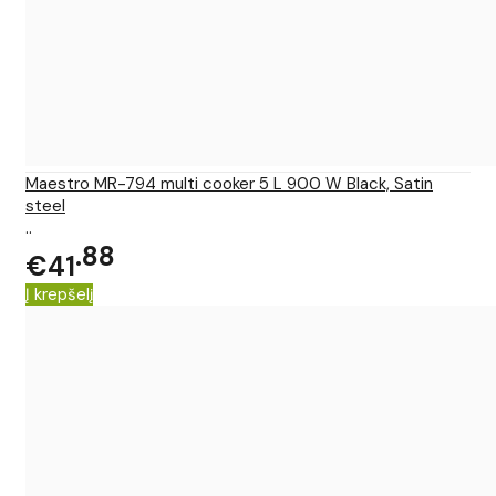
Maestro MR-794 multi cooker 5 L 900 W Black, Satin
steel
..
88
€41
Į krepšelį