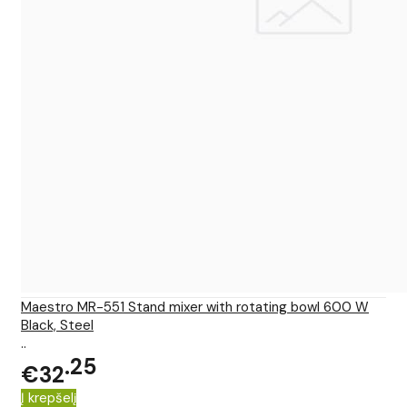
Maestro MR-551 Stand mixer with rotating bowl 600 W
Black, Steel
..
25
€32
Į krepšelį