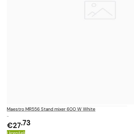
Maestro MR556 Stand mixer 600 W White
..
73
€27
Į krepšelį