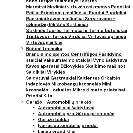
Konditerijos reikmenys
Lėkštės
Marmitai
Mediniai virtuvės reikmenys
Padėklai
Peiliai
Prieskonių malūnėliai
Puodai
Puodeliai
Rankiniai kavos malūnėliai
Serviravimo -
užkandžių lėkštės
Stiklainiai
Stiklinės
Taurės
Termosai ir termo buteliukai
Trintuvės ir tarkos
Virduliai
Virtuvės apranga
Virtuvės įrankiai
Buitinė technika
Brandinimo spintos
Centrifūgos
Pašildymo
stalčiai
Vakuumavimo stalčiai
Vyno šaldytuvai
Kavos aparatai
Džiovyklės
Skalbimo mašinos
Šaldikliai
Viryklės
Šaldytuvai
Gartraukiai
Kaitlentės
Orkaitės
Indaplovės
Mikrobangų krosnelės
Mini
krosnelės - orkaitės
Mikroklimato prietaisai
Priedai
Kita
Garažo - Automobilių prekės
Automobiliniai šaldytuvai
Automobilių priežiūros priemonės
Garažo baldai
Įvairūs automobilių priedai
Langų grandikliai