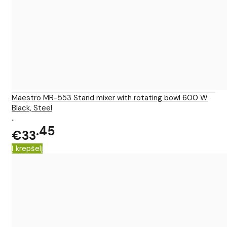
Maestro MR-553 Stand mixer with rotating bowl 600 W
Black, Steel
..
45
€33
Į krepšelį