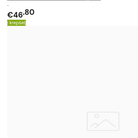
..
80
€46
Į krepšelį