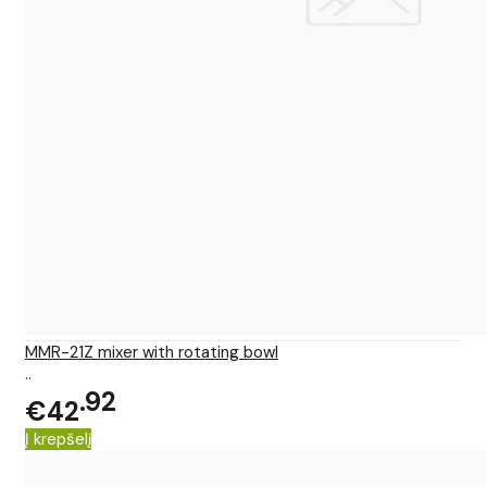
MMR-21Z mixer with rotating bowl
..
92
€42
Į krepšelį