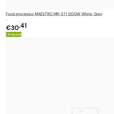
Food processor MAESTRO MR-571 1200W White, Grey
..
41
€30
Į krepšelį