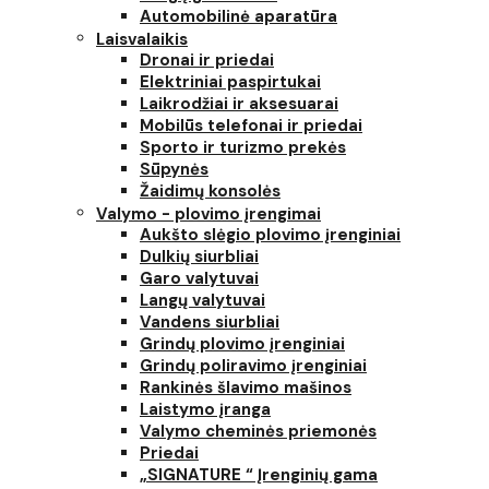
Automobilinė aparatūra
Laisvalaikis
Dronai ir priedai
Elektriniai paspirtukai
Laikrodžiai ir aksesuarai
Mobilūs telefonai ir priedai
Sporto ir turizmo prekės
Sūpynės
Žaidimų konsolės
Valymo - plovimo įrengimai
Aukšto slėgio plovimo įrenginiai
Dulkių siurbliai
Garo valytuvai
Langų valytuvai
Vandens siurbliai
Grindų plovimo įrenginiai
Grindų poliravimo įrenginiai
Rankinės šlavimo mašinos
Laistymo įranga
Valymo cheminės priemonės
Priedai
„SIGNATURE “ Įrenginių gama