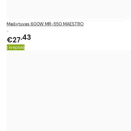
Maišytuvas 600W MR-550 MAESTRO
..
43
€27
Į krepšelį