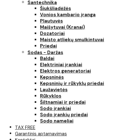
Santechnika
Šiukšliadėžės
Vonios kambario įranga
Plautuvės
Maišytuvai (Kranai)
Dozatoriai
Maisto atliekų smulkintuvai
Priedai
Sodas - Daržas
Baldai
Elektriniai įrankiai
Elektros generatoriai
Kepsninės
Kepsninių ir rūkyklų priedai
Laužavietės
Rūkyklos
Šiltnamiai ir priedai
Sodo įrankiai
Sodo įrankių priedai
Sodo nameliai
TAX FREE
Garantinis aptarnavimas
Kontaktai