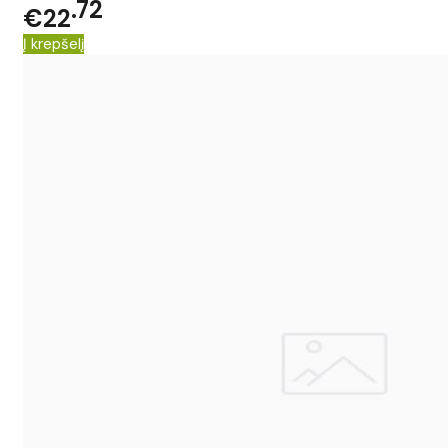
72
€22
Į krepšelį