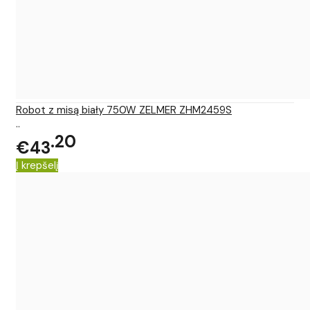
Robot z misą biały 750W ZELMER ZHM2459S
..
20
€43
Į krepšelį