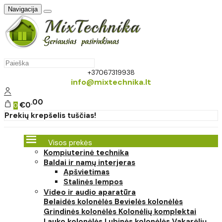
Navigacija
+37067319938
info@mixtechnika.lt
00
€0
0
Prekių krepšelis tuščias!
Visos prekės
Kompiuterinė technika
Baldai ir namų interjeras
Apšvietimas
Stalinės lempos
Video ir audio aparatūra
Belaidės kolonėlės
Bevielės kolonėlės
Grindinės kolonėlės
Kolonėlių komplektai
Lauko kolonėlės
Lubinės kolonėlės
Vakarėlių