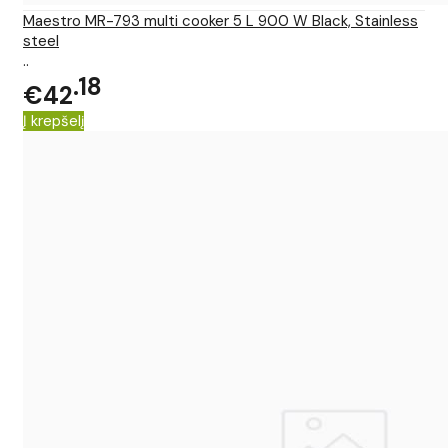
Maestro MR-793 multi cooker 5 L 900 W Black, Stainless
steel
..
18
€42
Į krepšelį