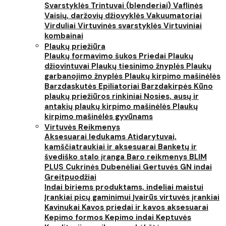
Svarstyklės
Trintuvai (blenderiai)
Vaflinės
Vaisių, daržovių džiovyklės
Vakuumatoriai
Virduliai
Virtuvinės svarstyklės
Virtuviniai
kombainai
Plaukų priežiūra
Plaukų formavimo šukos
Priedai
Plaukų
džiovintuvai
Plaukų tiesinimo žnyplės
Plaukų
garbanojimo žnyplės
Plaukų kirpimo mašinėlės
Barzdaskutės
Epiliatoriai
Barzdakirpės
Kūno
plaukų priežiūros rinkiniai
Nosies, ausų ir
antakių plaukų kirpimo mašinėlės
Plaukų
kirpimo mašinėlės gyvūnams
Virtuvės Reikmenys
Aksesuarai ledukams
Atidarytuvai,
kamščiatraukiai ir aksesuarai
Banketų ir
švediško stalo įranga
Baro reikmenys
BLIM
PLUS
Cukrinės
Dubenėliai
Gertuvės
GN indai
Greitpuodžiai
Indai biriems produktams, indeliai maistui
Įrankiai picų gaminimui
Įvairūs virtuvės įrankiai
Kavinukai
Kavos priedai ir kavos aksesuarai
Kepimo formos
Kepimo indai
Keptuvės