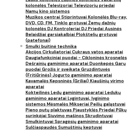
kolonėlės
Televizoriai
Televizorių priedai
Namų kino sistemos
Muzikos centrai
Stiprintuvai
Kolonėlės
Blu-ray,
DVD, CD, FM, Tinklo grotuvai
Žemų dažnių
kolonėlės
DJ Kontroleriai
DJ Priedai
Ausinės
Belaidžiai garsiakalbiai
Plokštelių grotuvai
(patefonai)
Smulki buitinė technika
Akcijos
Cirkuliatoriai
Cukraus vatos aparatai
Daugiafunkciniai puodai - Cikloninės krosnelės
Dešrainių gaminimo aparatai
Duonkepės
Garų
puodai
Grožis ir sveikata
Gruzdintuvės
(Fritiūrinės)
Jogurto gaminimo aparatai
Kavamalės
Kepsninės (Griliai)
Kiaušinių virimo
aparatai
Kokteilinės
Ledų gaminimo aparatai
Ledukų
gaminimo aparatai
Lygintuvai, lyginimo
sistemos
Mėsmalės
Mikseriai
Peilių galąstuvai
Pieno putų plaktuvas
Pjaustyklės
Priedai
Pūkų
surinkėjai
Siuvimo mašinos
Skrudintuvai
Smulkintuvai
Spragėsių gaminimo aparatai
Sulčiaspaudės
Sumuštinių keptuvai