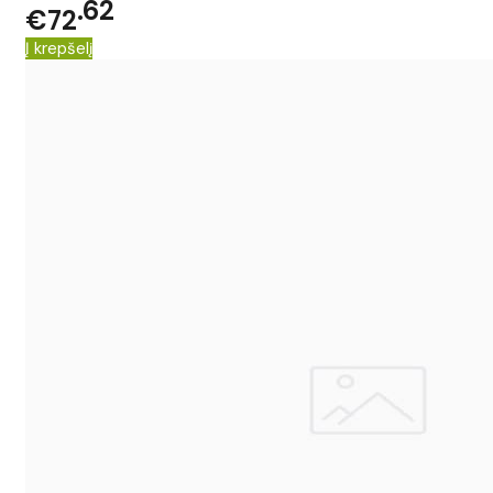
62
€72
Į krepšelį