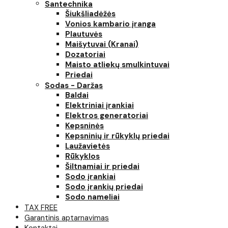
Santechnika
Šiukšliadėžės
Vonios kambario įranga
Plautuvės
Maišytuvai (Kranai)
Dozatoriai
Maisto atliekų smulkintuvai
Priedai
Sodas - Daržas
Baldai
Elektriniai įrankiai
Elektros generatoriai
Kepsninės
Kepsninių ir rūkyklų priedai
Laužavietės
Rūkyklos
Šiltnamiai ir priedai
Sodo įrankiai
Sodo įrankių priedai
Sodo nameliai
TAX FREE
Garantinis aptarnavimas
Kontaktai