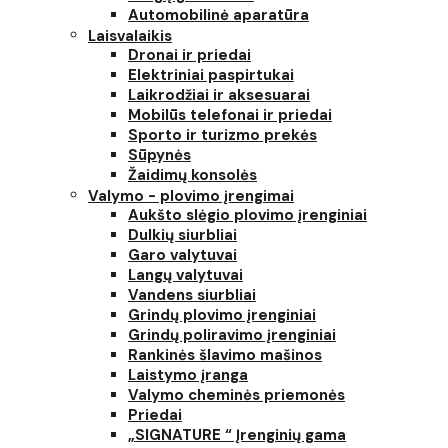
Automobilinė aparatūra
Laisvalaikis
Dronai ir priedai
Elektriniai paspirtukai
Laikrodžiai ir aksesuarai
Mobilūs telefonai ir priedai
Sporto ir turizmo prekės
Sūpynės
Žaidimų konsolės
Valymo - plovimo įrengimai
Aukšto slėgio plovimo įrenginiai
Dulkių siurbliai
Garo valytuvai
Langų valytuvai
Vandens siurbliai
Grindų plovimo įrenginiai
Grindų poliravimo įrenginiai
Rankinės šlavimo mašinos
Laistymo įranga
Valymo cheminės priemonės
Priedai
„SIGNATURE “ Įrenginių gama