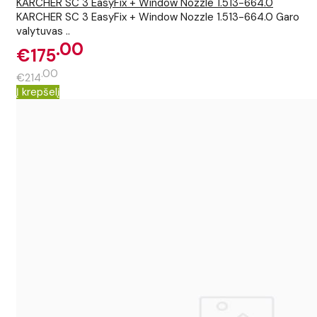
KARCHER SC 3 EasyFix + Window Nozzle 1.513-664.0
KARCHER SC 3 EasyFix + Window Nozzle 1.513-664.0 Garo
valytuvas ..
00
€175
00
€214
Į krepšelį