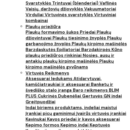
Svarstyklės
Trintuvai (blenderiai)
Vaflinės
Vaisių, daržovių džiovyklės
Vakuumatoriai
Virduliai
Virtuvinės svarstyklės
Virtuviniai
kombainai
Plaukų priežiūra
Plaukų formavimo šukos
Priedai
Plaukų
džiovintuvai
Plaukų tiesinimo žnyplės
Plaukų
garbanojimo žnyplės
Plaukų kirpimo mašinėlės
Barzdaskutės
Epiliatoriai
Barzdakirpės
Kūno
plaukų priežiūros rinkiniai
Nosies, ausų ir
antakių plaukų kirpimo mašinėlės
Plaukų
kirpimo mašinėlės gyvūnams
Virtuvės Reikmenys
Aksesuarai ledukams
Atidarytuvai,
kamščiatraukiai ir aksesuarai
Banketų ir
švediško stalo įranga
Baro reikmenys
BLIM
PLUS
Cukrinės
Dubenėliai
Gertuvės
GN indai
Greitpuodžiai
Indai biriems produktams, indeliai maistui
Įrankiai picų gaminimui
Įvairūs virtuvės įrankiai
Kavinukai
Kavos priedai ir kavos aksesuarai
Kepimo formos
Kepimo indai
Keptuvės