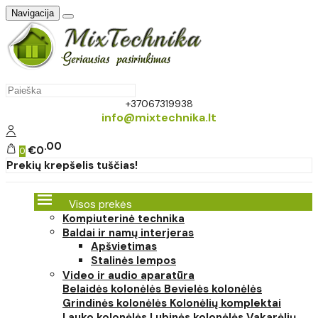
Navigacija
+37067319938
info@mixtechnika.lt
00
€0
0
Prekių krepšelis tuščias!
Visos prekės
Kompiuterinė technika
Baldai ir namų interjeras
Apšvietimas
Stalinės lempos
Video ir audio aparatūra
Belaidės kolonėlės
Bevielės kolonėlės
Grindinės kolonėlės
Kolonėlių komplektai
Lauko kolonėlės
Lubinės kolonėlės
Vakarėlių