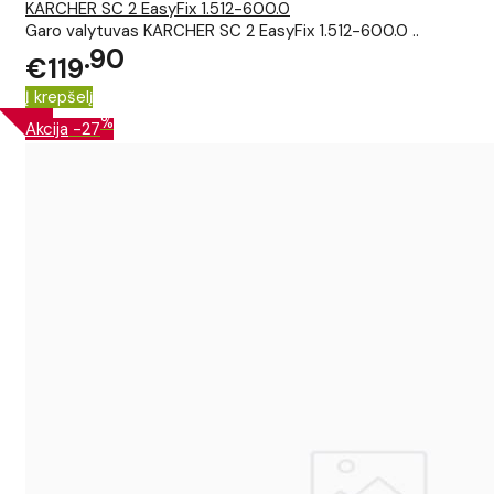
KARCHER SC 2 EasyFix 1.512-600.0
Garo valytuvas KARCHER SC 2 EasyFix 1.512-600.0 ..
90
€119
Į krepšelį
%
Akcija
-27