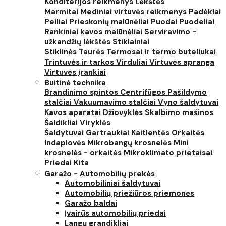
Konditerijos reikmenys
Lėkštės
Marmitai
Mediniai virtuvės reikmenys
Padėklai
Peiliai
Prieskonių malūnėliai
Puodai
Puodeliai
Rankiniai kavos malūnėliai
Serviravimo -
užkandžių lėkštės
Stiklainiai
Stiklinės
Taurės
Termosai ir termo buteliukai
Trintuvės ir tarkos
Virduliai
Virtuvės apranga
Virtuvės įrankiai
Buitinė technika
Brandinimo spintos
Centrifūgos
Pašildymo
stalčiai
Vakuumavimo stalčiai
Vyno šaldytuvai
Kavos aparatai
Džiovyklės
Skalbimo mašinos
Šaldikliai
Viryklės
Šaldytuvai
Gartraukiai
Kaitlentės
Orkaitės
Indaplovės
Mikrobangų krosnelės
Mini
krosnelės - orkaitės
Mikroklimato prietaisai
Priedai
Kita
Garažo - Automobilių prekės
Automobiliniai šaldytuvai
Automobilių priežiūros priemonės
Garažo baldai
Įvairūs automobilių priedai
Langų grandikliai