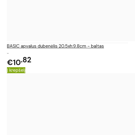
BASIC apvalus dubenėlis 20.5xh:9.8cm - baltas
..
82
€10
Į krepšelį