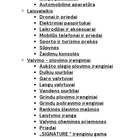
Automobilinė aparatūra
Laisvalaikis
Dronai ir priedai
Elektriniai paspirtukai
Laikrodžiai ir aksesuarai
Mobilūs telefonai ir priedai
Sporto ir turizmo prekės
Sūpynės
Žaidimų konsolės
Valymo - plovimo įrengimai
Aukšto slėgio plovimo įrenginiai
Dulkių siurbliai
Garo valytuvai
Langų valytuvai
Vandens siurbliai
Grindų plovimo įrenginiai
Grindų poliravimo įrenginiai
Rankinės šlavimo mašinos
Laistymo įranga
Valymo cheminės priemonės
Priedai
„SIGNATURE “ Įrenginių gama