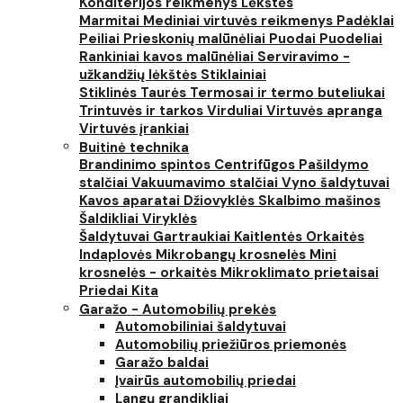
Konditerijos reikmenys
Lėkštės
Marmitai
Mediniai virtuvės reikmenys
Padėklai
Peiliai
Prieskonių malūnėliai
Puodai
Puodeliai
Rankiniai kavos malūnėliai
Serviravimo -
užkandžių lėkštės
Stiklainiai
Stiklinės
Taurės
Termosai ir termo buteliukai
Trintuvės ir tarkos
Virduliai
Virtuvės apranga
Virtuvės įrankiai
Buitinė technika
Brandinimo spintos
Centrifūgos
Pašildymo
stalčiai
Vakuumavimo stalčiai
Vyno šaldytuvai
Kavos aparatai
Džiovyklės
Skalbimo mašinos
Šaldikliai
Viryklės
Šaldytuvai
Gartraukiai
Kaitlentės
Orkaitės
Indaplovės
Mikrobangų krosnelės
Mini
krosnelės - orkaitės
Mikroklimato prietaisai
Priedai
Kita
Garažo - Automobilių prekės
Automobiliniai šaldytuvai
Automobilių priežiūros priemonės
Garažo baldai
Įvairūs automobilių priedai
Langų grandikliai