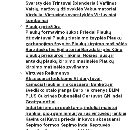
Svarstyklės
Trintuvai (blenderiai)
Vaflinės
Vaisių, daržovių džiovyklės
Vakuumatoriai
Virduliai
Virtuvinės svarstyklės
Virtuviniai
kombainai
Plaukų priežiūra
Plaukų formavimo šukos
Priedai
Plaukų
džiovintuvai
Plaukų tiesinimo žnyplės
Plaukų
garbanojimo žnyplės
Plaukų kirpimo mašinėlės
Barzdaskutės
Epiliatoriai
Barzdakirpės
Kūno
plaukų priežiūros rinkiniai
Nosies, ausų ir
antakių plaukų kirpimo mašinėlės
Plaukų
kirpimo mašinėlės gyvūnams
Virtuvės Reikmenys
Aksesuarai ledukams
Atidarytuvai,
kamščiatraukiai ir aksesuarai
Banketų ir
švediško stalo įranga
Baro reikmenys
BLIM
PLUS
Cukrinės
Dubenėliai
Gertuvės
GN indai
Greitpuodžiai
Indai biriems produktams, indeliai maistui
Įrankiai picų gaminimui
Įvairūs virtuvės įrankiai
Kavinukai
Kavos priedai ir kavos aksesuarai
Kepimo formos
Kepimo indai
Keptuvės