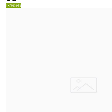
Į krepšelį