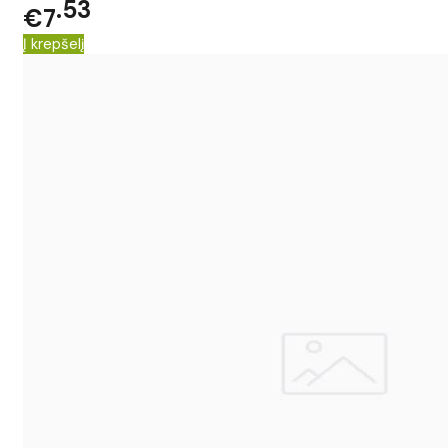
53
€7
Į krepšelį