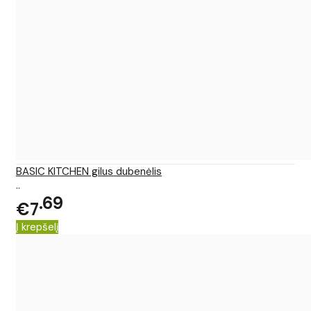
BASIC KITCHEN gilus dubenėlis
..
69
€7
Į krepšelį