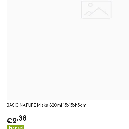
BASIC NATURE Miska 320ml 15x15xh5cm
..
38
€9
Į krepšelį