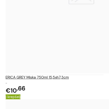
ERICA GREY Miska 750ml 15,5xh7,3cm
..
66
€10
Į krepšelį