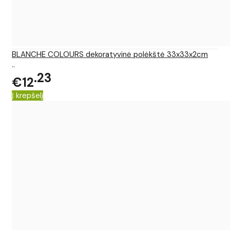
BLANCHE COLOURS dekoratyvinė polėkštė 33x33x2cm
..
23
€12
Į krepšelį