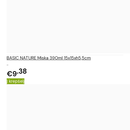
BASIC NATURE Miska 390ml 15x15xh5,5cm
..
38
€9
Į krepšelį