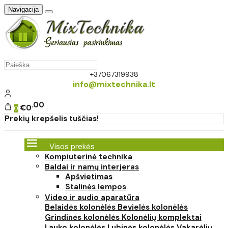
Navigacija
+37067319938
info@mixtechnika.lt
00
€0
0
Prekių krepšelis tuščias!
Visos prekės
Kompiuterinė technika
Baldai ir namų interjeras
Apšvietimas
Stalinės lempos
Video ir audio aparatūra
Belaidės kolonėlės
Bevielės kolonėlės
Grindinės kolonėlės
Kolonėlių komplektai
Lauko kolonėlės
Lubinės kolonėlės
Vakarėlių