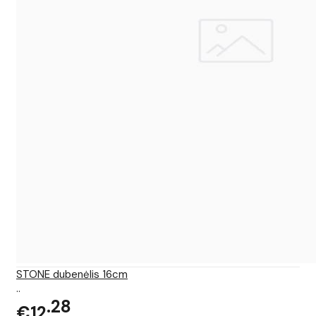
STONE dubenėlis 16cm
..
28
€12