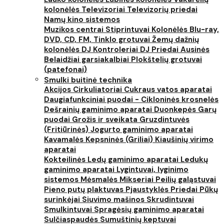
kolonėlės
Televizoriai
Televizorių priedai
Namų kino sistemos
Muzikos centrai
Stiprintuvai
Kolonėlės
Blu-ray,
DVD, CD, FM, Tinklo grotuvai
Žemų dažnių
kolonėlės
DJ Kontroleriai
DJ Priedai
Ausinės
Belaidžiai garsiakalbiai
Plokštelių grotuvai
(patefonai)
Smulki buitinė technika
Akcijos
Cirkuliatoriai
Cukraus vatos aparatai
Daugiafunkciniai puodai - Cikloninės krosnelės
Dešrainių gaminimo aparatai
Duonkepės
Garų
puodai
Grožis ir sveikata
Gruzdintuvės
(Fritiūrinės)
Jogurto gaminimo aparatai
Kavamalės
Kepsninės (Griliai)
Kiaušinių virimo
aparatai
Kokteilinės
Ledų gaminimo aparatai
Ledukų
gaminimo aparatai
Lygintuvai, lyginimo
sistemos
Mėsmalės
Mikseriai
Peilių galąstuvai
Pieno putų plaktuvas
Pjaustyklės
Priedai
Pūkų
surinkėjai
Siuvimo mašinos
Skrudintuvai
Smulkintuvai
Spragėsių gaminimo aparatai
Sulčiaspaudės
Sumuštinių keptuvai