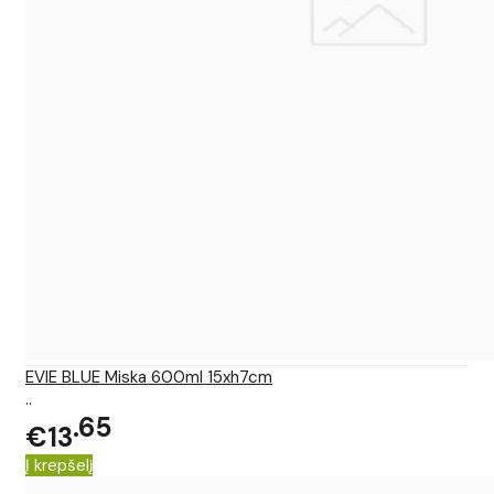
EVIE BLUE Miska 600ml 15xh7cm
..
65
€13
Į krepšelį