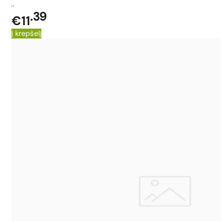
..
39
€11
Į krepšelį