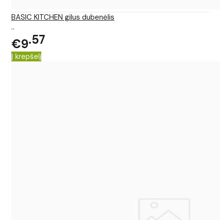
BASIC KITCHEN gilus dubenėlis
..
57
€9
Į krepšelį