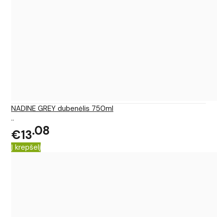
NADINE GREY dubenėlis 750ml
..
08
€13
Į krepšelį