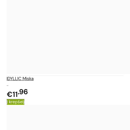
IDYLLIC Miska
..
96
€11
Į krepšelį