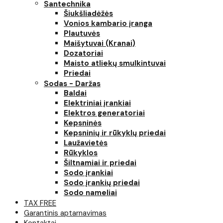
Santechnika
Šiukšliadėžės
Vonios kambario įranga
Plautuvės
Maišytuvai (Kranai)
Dozatoriai
Maisto atliekų smulkintuvai
Priedai
Sodas - Daržas
Baldai
Elektriniai įrankiai
Elektros generatoriai
Kepsninės
Kepsninių ir rūkyklų priedai
Laužavietės
Rūkyklos
Šiltnamiai ir priedai
Sodo įrankiai
Sodo įrankių priedai
Sodo nameliai
TAX FREE
Garantinis aptarnavimas
Kontaktai