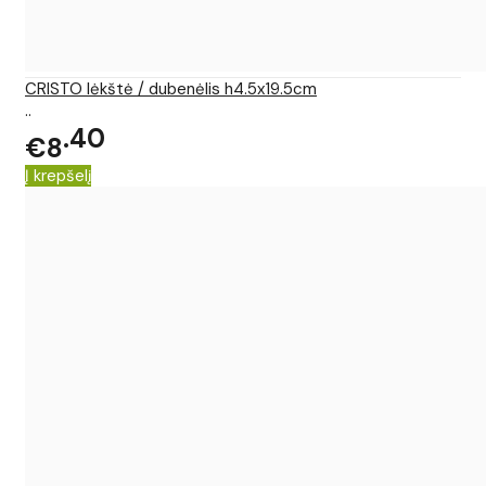
CRISTO lėkštė / dubenėlis h4.5x19.5cm
..
40
€8
Į krepšelį