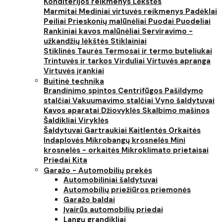
Konditerijos reikmenys
Lėkštės
Marmitai
Mediniai virtuvės reikmenys
Padėklai
Peiliai
Prieskonių malūnėliai
Puodai
Puodeliai
Rankiniai kavos malūnėliai
Serviravimo -
užkandžių lėkštės
Stiklainiai
Stiklinės
Taurės
Termosai ir termo buteliukai
Trintuvės ir tarkos
Virduliai
Virtuvės apranga
Virtuvės įrankiai
Buitinė technika
Brandinimo spintos
Centrifūgos
Pašildymo
stalčiai
Vakuumavimo stalčiai
Vyno šaldytuvai
Kavos aparatai
Džiovyklės
Skalbimo mašinos
Šaldikliai
Viryklės
Šaldytuvai
Gartraukiai
Kaitlentės
Orkaitės
Indaplovės
Mikrobangų krosnelės
Mini
krosnelės - orkaitės
Mikroklimato prietaisai
Priedai
Kita
Garažo - Automobilių prekės
Automobiliniai šaldytuvai
Automobilių priežiūros priemonės
Garažo baldai
Įvairūs automobilių priedai
Langų grandikliai