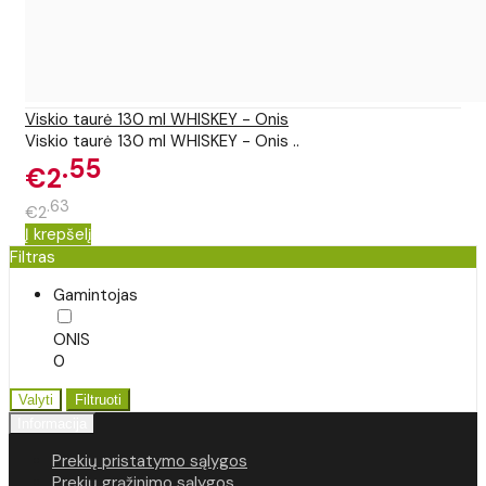
Viskio taurė 130 ml WHISKEY - Onis
Viskio taurė 130 ml WHISKEY - Onis ..
55
€2
63
€2
Į krepšelį
Filtras
Gamintojas
ONIS
0
Valyti
Filtruoti
Informacija
Prekių pristatymo sąlygos
Prekių grąžinimo sąlygos