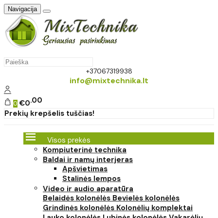
Navigacija
+37067319938
info@mixtechnika.lt
00
€0
0
Prekių krepšelis tuščias!
Visos prekės
Kompiuterinė technika
Baldai ir namų interjeras
Apšvietimas
Stalinės lempos
Video ir audio aparatūra
Belaidės kolonėlės
Bevielės kolonėlės
Grindinės kolonėlės
Kolonėlių komplektai
Lauko kolonėlės
Lubinės kolonėlės
Vakarėlių