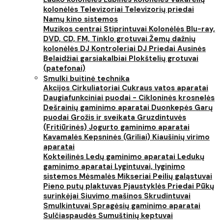
kolonėlės
Televizoriai
Televizorių priedai
Namų kino sistemos
Muzikos centrai
Stiprintuvai
Kolonėlės
Blu-ray,
DVD, CD, FM, Tinklo grotuvai
Žemų dažnių
kolonėlės
DJ Kontroleriai
DJ Priedai
Ausinės
Belaidžiai garsiakalbiai
Plokštelių grotuvai
(patefonai)
Smulki buitinė technika
Akcijos
Cirkuliatoriai
Cukraus vatos aparatai
Daugiafunkciniai puodai - Cikloninės krosnelės
Dešrainių gaminimo aparatai
Duonkepės
Garų
puodai
Grožis ir sveikata
Gruzdintuvės
(Fritiūrinės)
Jogurto gaminimo aparatai
Kavamalės
Kepsninės (Griliai)
Kiaušinių virimo
aparatai
Kokteilinės
Ledų gaminimo aparatai
Ledukų
gaminimo aparatai
Lygintuvai, lyginimo
sistemos
Mėsmalės
Mikseriai
Peilių galąstuvai
Pieno putų plaktuvas
Pjaustyklės
Priedai
Pūkų
surinkėjai
Siuvimo mašinos
Skrudintuvai
Smulkintuvai
Spragėsių gaminimo aparatai
Sulčiaspaudės
Sumuštinių keptuvai