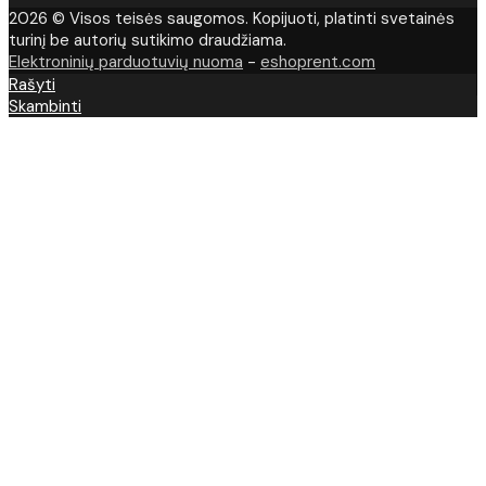
2026 © Visos teisės saugomos. Kopijuoti, platinti svetainės
turinį be autorių sutikimo draudžiama.
Elektroninių parduotuvių nuoma
-
eshoprent.com
Rašyti
Skambinti