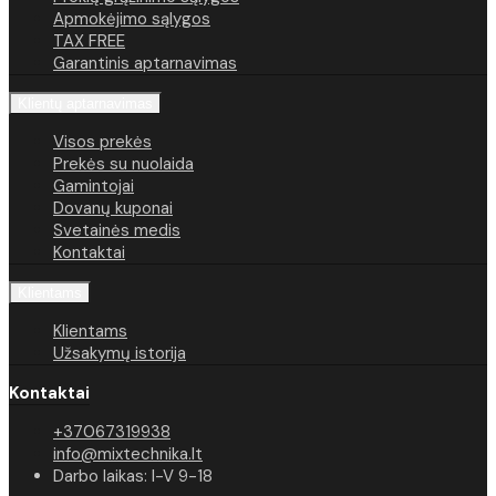
Apmokėjimo sąlygos
TAX FREE
Garantinis aptarnavimas
Klientų aptarnavimas
Visos prekės
Prekės su nuolaida
Gamintojai
Dovanų kuponai
Svetainės medis
Kontaktai
Klientams
Klientams
Užsakymų istorija
Kontaktai
+37067319938
info@mixtechnika.lt
Darbo laikas: I-V 9-18