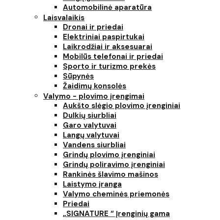
Automobilinė aparatūra
Laisvalaikis
Dronai ir priedai
Elektriniai paspirtukai
Laikrodžiai ir aksesuarai
Mobilūs telefonai ir priedai
Sporto ir turizmo prekės
Sūpynės
Žaidimų konsolės
Valymo - plovimo įrengimai
Aukšto slėgio plovimo įrenginiai
Dulkių siurbliai
Garo valytuvai
Langų valytuvai
Vandens siurbliai
Grindų plovimo įrenginiai
Grindų poliravimo įrenginiai
Rankinės šlavimo mašinos
Laistymo įranga
Valymo cheminės priemonės
Priedai
„SIGNATURE “ Įrenginių gama