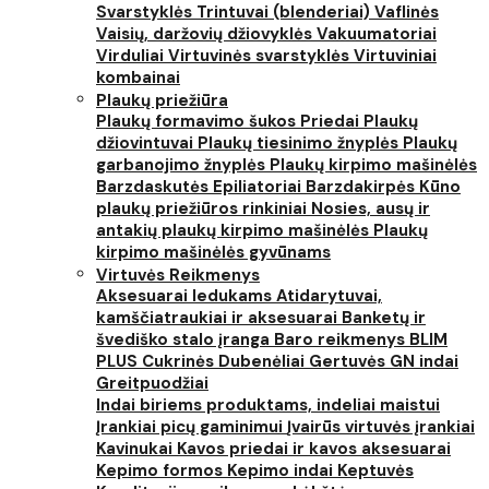
Svarstyklės
Trintuvai (blenderiai)
Vaflinės
Vaisių, daržovių džiovyklės
Vakuumatoriai
Virduliai
Virtuvinės svarstyklės
Virtuviniai
kombainai
Plaukų priežiūra
Plaukų formavimo šukos
Priedai
Plaukų
džiovintuvai
Plaukų tiesinimo žnyplės
Plaukų
garbanojimo žnyplės
Plaukų kirpimo mašinėlės
Barzdaskutės
Epiliatoriai
Barzdakirpės
Kūno
plaukų priežiūros rinkiniai
Nosies, ausų ir
antakių plaukų kirpimo mašinėlės
Plaukų
kirpimo mašinėlės gyvūnams
Virtuvės Reikmenys
Aksesuarai ledukams
Atidarytuvai,
kamščiatraukiai ir aksesuarai
Banketų ir
švediško stalo įranga
Baro reikmenys
BLIM
PLUS
Cukrinės
Dubenėliai
Gertuvės
GN indai
Greitpuodžiai
Indai biriems produktams, indeliai maistui
Įrankiai picų gaminimui
Įvairūs virtuvės įrankiai
Kavinukai
Kavos priedai ir kavos aksesuarai
Kepimo formos
Kepimo indai
Keptuvės