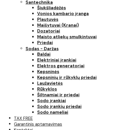
Santechnika
Šiukšliadėžės
Vonios kambario įranga
Plautuvės
Maišytuvai (Kranai)
Dozatoriai
Maisto atliekų smulkintuvai
Priedai
Sodas - Daržas
Baldai
Elektriniai įrankiai
Elektros generatoriai
Kepsninės
Kepsninių ir rūkyklų priedai
Laužavietės
Rūkyklos
Šiltnamiai ir priedai
Sodo įrankiai
Sodo įrankių priedai
Sodo nameliai
TAX FREE
Garantinis aptarnavimas
Kontaktai