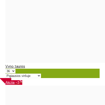
Vyno taurės
%
Akcija
-3