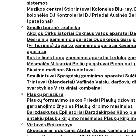
sistemos
Muzikos centrai
Stiprintuvai
Kolonėlės
Blu-ray, 
kolonėlės
DJ Kontroleriai
DJ Priedai
Ausinės
Bel
(patefonai)
Smulki buitinė technika
Akcijos
Cirkuliatoriai
Cukraus vatos aparatai
Da
Dešrainių gaminimo aparatai
Duonkepės
Garų 
(Fritiūrinės)
Jogurto gaminimo aparatai
Kavama
aparatai
Kokteilinės
Ledų gaminimo aparatai
Ledukų gam
Mėsmalės
Mikseriai
Peilių galąstuvai
Pieno putų
Siuvimo mašinos
Skrudintuvai
Smulkintuvai
Spragėsių gaminimo aparatai
Sulč
Trintuvai (blenderiai)
Vaflinės
Vaisių, daržovių 
svarstyklės
Virtuviniai kombainai
Plaukų priežiūra
Plaukų formavimo šukos
Priedai
Plaukų džiovin
garbanojimo žnyplės
Plaukų kirpimo mašinėlės
Barzdaskutės
Epiliatoriai
Barzdakirpės
Kūno pla
antakių plaukų kirpimo mašinėlės
Plaukų kirpim
Virtuvės Reikmenys
Aksesuarai ledukams
Atidarytuvai, kamščiatrau