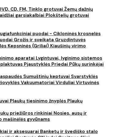
DVD, CD, FM, Tinklo grotuvai
Žemų dažnių
aidžiai garsiakalbiai
Plokštelių grotuvai
ugiafunkciniai puodai - Cikloninės krosnelės
puodai
Grožis ir sveikata
Gruzdintuvės
lės
Kepsninės (Griliai)
Kiaušinių virimo
inimo aparatai
Lygintuvai, lyginimo sistemos
 plaktuvas
Pjaustyklės
Priedai
Pūkų surinkėjai
iaspaudės
Sumuštinių keptuvai
Svarstyklės
džiovyklės
Vakuumatoriai
Virduliai
Virtuvinės
tuvai
Plaukų tiesinimo žnyplės
Plaukų
ukų priežiūros rinkiniai
Nosies, ausų ir
o mašinėlės gyvūnams
kiai ir aksesuarai
Banketų ir švediško stalo