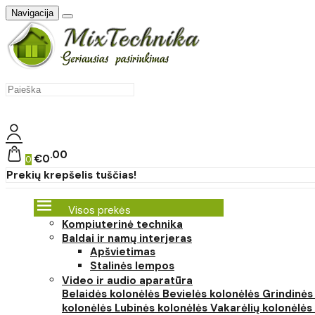
Navigacija
00
€0
0
Prekių krepšelis tuščias!
Visos prekės
Kompiuterinė technika
Baldai ir namų interjeras
Apšvietimas
Stalinės lempos
Video ir audio aparatūra
Belaidės kolonėlės
Bevielės kolonėlės
Grindinės
kolonėlės
Lubinės kolonėlės
Vakarėlių kolonėlės