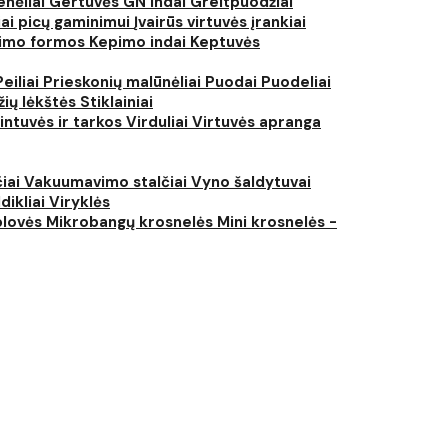
nėliai
Gertuvės
GN indai
Greitpuodžiai
iai picų gaminimui
Įvairūs virtuvės įrankiai
imo formos
Kepimo indai
Keptuvės
Peiliai
Prieskonių malūnėliai
Puodai
Puodeliai
žių lėkštės
Stiklainiai
intuvės ir tarkos
Virduliai
Virtuvės apranga
čiai
Vakuumavimo stalčiai
Vyno šaldytuvai
dikliai
Viryklės
plovės
Mikrobangų krosnelės
Mini krosnelės -