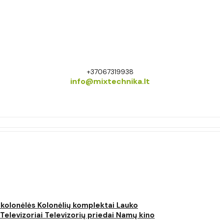
+37067319938
info@mixtechnika.lt
 kolonėlės
Kolonėlių komplektai
Lauko
Televizoriai
Televizorių priedai
Namų kino