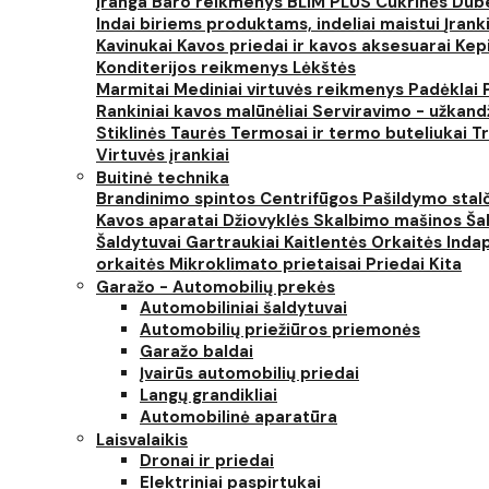
įranga
Baro reikmenys
BLIM PLUS
Cukrinės
Dube
Indai biriems produktams, indeliai maistui
Įrank
Kavinukai
Kavos priedai ir kavos aksesuarai
Kep
Konditerijos reikmenys
Lėkštės
Marmitai
Mediniai virtuvės reikmenys
Padėklai
Rankiniai kavos malūnėliai
Serviravimo - užkand
Stiklinės
Taurės
Termosai ir termo buteliukai
Tr
Virtuvės įrankiai
Buitinė technika
Brandinimo spintos
Centrifūgos
Pašildymo stal
Kavos aparatai
Džiovyklės
Skalbimo mašinos
Šal
Šaldytuvai
Gartraukiai
Kaitlentės
Orkaitės
Inda
orkaitės
Mikroklimato prietaisai
Priedai
Kita
Garažo - Automobilių prekės
Automobiliniai šaldytuvai
Automobilių priežiūros priemonės
Garažo baldai
Įvairūs automobilių priedai
Langų grandikliai
Automobilinė aparatūra
Laisvalaikis
Dronai ir priedai
Elektriniai paspirtukai