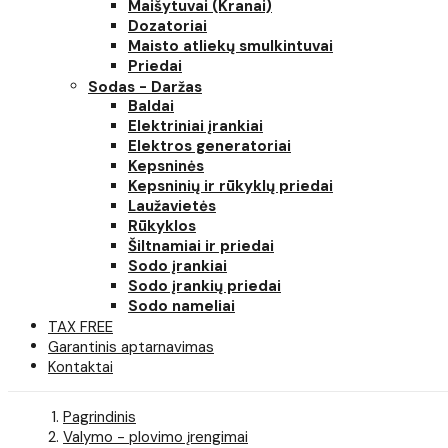
Maišytuvai (Kranai)
Dozatoriai
Maisto atliekų smulkintuvai
Priedai
Sodas - Daržas
Baldai
Elektriniai įrankiai
Elektros generatoriai
Kepsninės
Kepsninių ir rūkyklų priedai
Laužavietės
Rūkyklos
Šiltnamiai ir priedai
Sodo įrankiai
Sodo įrankių priedai
Sodo nameliai
TAX FREE
Garantinis aptarnavimas
Kontaktai
Pagrindinis
Valymo - plovimo įrengimai