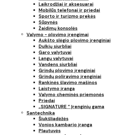
Laikrodžiai ir aksesuarai
Mobilūs telefonai ir priedai
Sporto ir turizmo prekės
Sūpynės
Žaidimų konsolės
Valymo - plovimo įrengimai
Aukšto slėgio plovimo įrenginiai
Dulkių siurbliai
Garo valytuvai
Langų valytuvai
Vandens siurbliai
Grindų plovimo įrenginiai
Grindų poliravimo įrenginiai
Rankinės šlavimo mašinos
Laistymo įranga
Valymo cheminės priemonės
Priedai
„SIGNATURE “ Įrenginių gama
Santechnika
Šiukšliadėžės
Vonios kambario įranga
Plautuvės