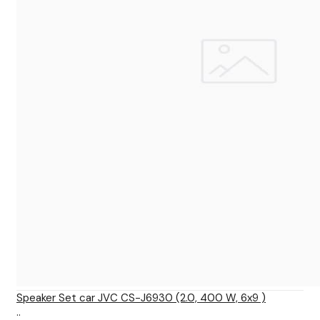
Speaker Set car JVC CS-J6930 (2.0, 400 W, 6x9 )
..