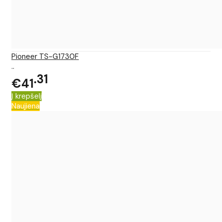
Pioneer TS-G1730F
..
31
€41
Į krepšelį
Naujiena