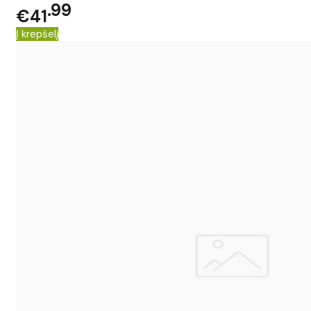
99
€41
Į krepšelį