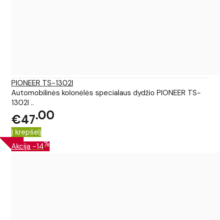
PIONEER TS-1302I
Automobilinės kolonėlės specialaus dydžio PIONEER TS-
1302I ..
00
€47
Į krepšelį
%
Akcija
-14