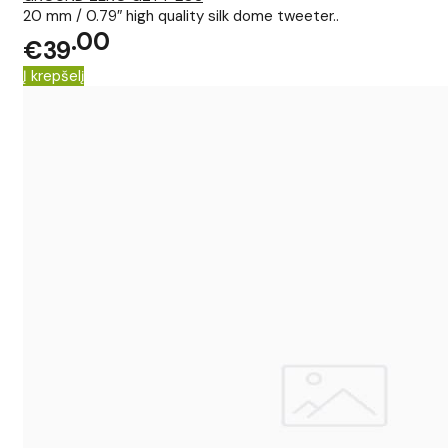
20 mm / 0.79″ high quality silk dome tweeter..
00
€39
Į krepšelį