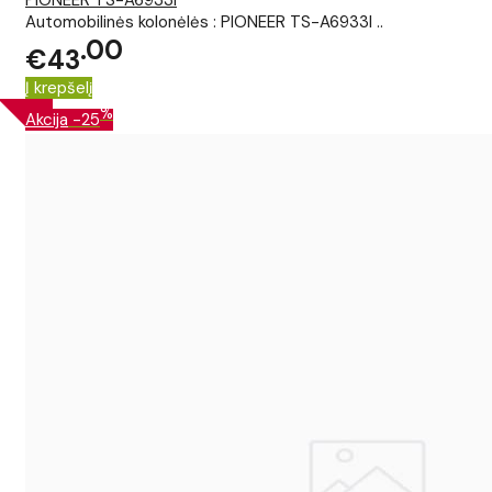
PIONEER TS-A6933I
Automobilinės kolonėlės : PIONEER TS-A6933I ..
00
€43
Į krepšelį
%
Akcija
-25