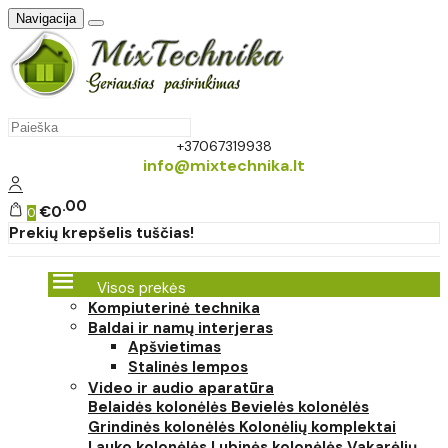
Navigacija
+37067319938
info@mixtechnika.lt
00
€0
0
Prekių krepšelis tuščias!
Visos prekės
Kompiuterinė technika
Baldai ir namų interjeras
Apšvietimas
Stalinės lempos
Video ir audio aparatūra
Belaidės kolonėlės
Bevielės kolonėlės
Grindinės kolonėlės
Kolonėlių komplektai
Lauko kolonėlės
Lubinės kolonėlės
Vakarėlių