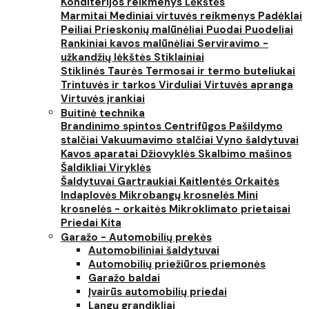
Konditerijos reikmenys
Lėkštės
Marmitai
Mediniai virtuvės reikmenys
Padėklai
Peiliai
Prieskonių malūnėliai
Puodai
Puodeliai
Rankiniai kavos malūnėliai
Serviravimo -
užkandžių lėkštės
Stiklainiai
Stiklinės
Taurės
Termosai ir termo buteliukai
Trintuvės ir tarkos
Virduliai
Virtuvės apranga
Virtuvės įrankiai
Buitinė technika
Brandinimo spintos
Centrifūgos
Pašildymo
stalčiai
Vakuumavimo stalčiai
Vyno šaldytuvai
Kavos aparatai
Džiovyklės
Skalbimo mašinos
Šaldikliai
Viryklės
Šaldytuvai
Gartraukiai
Kaitlentės
Orkaitės
Indaplovės
Mikrobangų krosnelės
Mini
krosnelės - orkaitės
Mikroklimato prietaisai
Priedai
Kita
Garažo - Automobilių prekės
Automobiliniai šaldytuvai
Automobilių priežiūros priemonės
Garažo baldai
Įvairūs automobilių priedai
Langų grandikliai