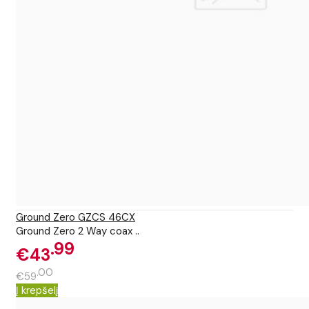
Ground Zero GZCS 46CX
Ground Zero 2 Way coax ..
99
€43
00
€59
Į krepšelį