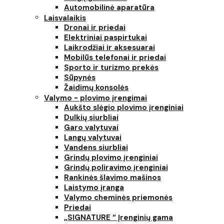
Automobilinė aparatūra
Laisvalaikis
Dronai ir priedai
Elektriniai paspirtukai
Laikrodžiai ir aksesuarai
Mobilūs telefonai ir priedai
Sporto ir turizmo prekės
Sūpynės
Žaidimų konsolės
Valymo - plovimo įrengimai
Aukšto slėgio plovimo įrenginiai
Dulkių siurbliai
Garo valytuvai
Langų valytuvai
Vandens siurbliai
Grindų plovimo įrenginiai
Grindų poliravimo įrenginiai
Rankinės šlavimo mašinos
Laistymo įranga
Valymo cheminės priemonės
Priedai
„SIGNATURE “ Įrenginių gama