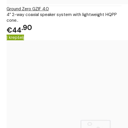
Ground Zero GZIF 4.0
4″ 2-way coaxial speaker system with lightweight HQPP
cone..
90
€44
Į krepšelį