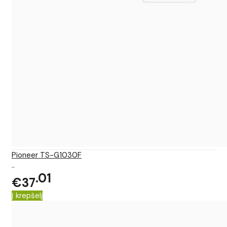
Pioneer TS-G1030F
..
01
€37
Į krepšelį