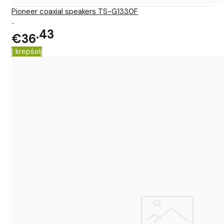
Pioneer coaxial speakers TS-G1330F
..
43
€36
Į krepšelį