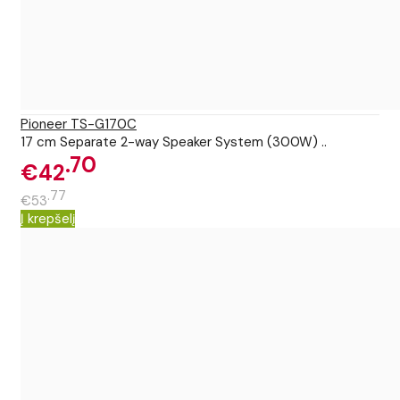
Pioneer TS-G170C
17 cm Separate 2-way Speaker System (300W) ..
70
€42
77
€53
Į krepšelį