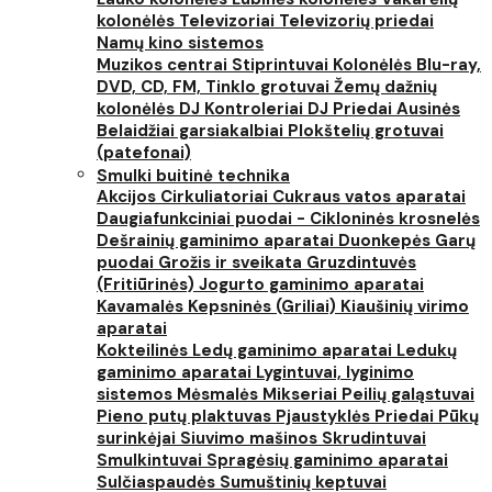
kolonėlės
Televizoriai
Televizorių priedai
Namų kino sistemos
Muzikos centrai
Stiprintuvai
Kolonėlės
Blu-ray,
DVD, CD, FM, Tinklo grotuvai
Žemų dažnių
kolonėlės
DJ Kontroleriai
DJ Priedai
Ausinės
Belaidžiai garsiakalbiai
Plokštelių grotuvai
(patefonai)
Smulki buitinė technika
Akcijos
Cirkuliatoriai
Cukraus vatos aparatai
Daugiafunkciniai puodai - Cikloninės krosnelės
Dešrainių gaminimo aparatai
Duonkepės
Garų
puodai
Grožis ir sveikata
Gruzdintuvės
(Fritiūrinės)
Jogurto gaminimo aparatai
Kavamalės
Kepsninės (Griliai)
Kiaušinių virimo
aparatai
Kokteilinės
Ledų gaminimo aparatai
Ledukų
gaminimo aparatai
Lygintuvai, lyginimo
sistemos
Mėsmalės
Mikseriai
Peilių galąstuvai
Pieno putų plaktuvas
Pjaustyklės
Priedai
Pūkų
surinkėjai
Siuvimo mašinos
Skrudintuvai
Smulkintuvai
Spragėsių gaminimo aparatai
Sulčiaspaudės
Sumuštinių keptuvai