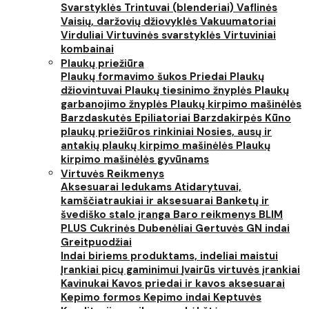
Svarstyklės
Trintuvai (blenderiai)
Vaflinės
Vaisių, daržovių džiovyklės
Vakuumatoriai
Virduliai
Virtuvinės svarstyklės
Virtuviniai
kombainai
Plaukų priežiūra
Plaukų formavimo šukos
Priedai
Plaukų
džiovintuvai
Plaukų tiesinimo žnyplės
Plaukų
garbanojimo žnyplės
Plaukų kirpimo mašinėlės
Barzdaskutės
Epiliatoriai
Barzdakirpės
Kūno
plaukų priežiūros rinkiniai
Nosies, ausų ir
antakių plaukų kirpimo mašinėlės
Plaukų
kirpimo mašinėlės gyvūnams
Virtuvės Reikmenys
Aksesuarai ledukams
Atidarytuvai,
kamščiatraukiai ir aksesuarai
Banketų ir
švediško stalo įranga
Baro reikmenys
BLIM
PLUS
Cukrinės
Dubenėliai
Gertuvės
GN indai
Greitpuodžiai
Indai biriems produktams, indeliai maistui
Įrankiai picų gaminimui
Įvairūs virtuvės įrankiai
Kavinukai
Kavos priedai ir kavos aksesuarai
Kepimo formos
Kepimo indai
Keptuvės