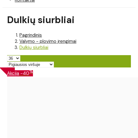
Dulkių siurbliai
Pagrindinis
Valymo - plovimo įrengimai
Dulkių siurbliai
%
Akcija
-40