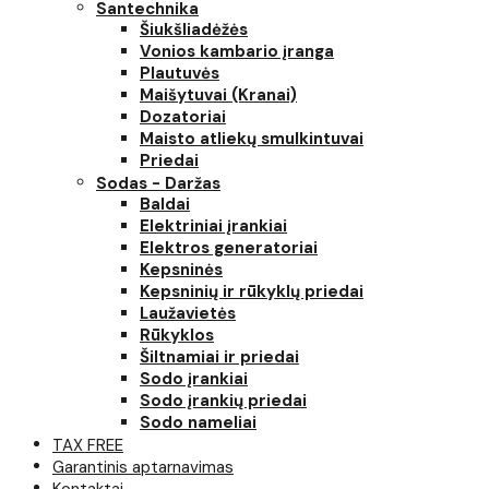
Santechnika
Šiukšliadėžės
Vonios kambario įranga
Plautuvės
Maišytuvai (Kranai)
Dozatoriai
Maisto atliekų smulkintuvai
Priedai
Sodas - Daržas
Baldai
Elektriniai įrankiai
Elektros generatoriai
Kepsninės
Kepsninių ir rūkyklų priedai
Laužavietės
Rūkyklos
Šiltnamiai ir priedai
Sodo įrankiai
Sodo įrankių priedai
Sodo nameliai
TAX FREE
Garantinis aptarnavimas
Kontaktai