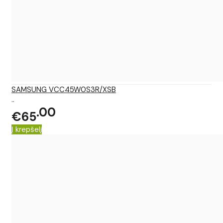
SAMSUNG VCC45W0S3R/XSB
..
00
€65
Į krepšelį