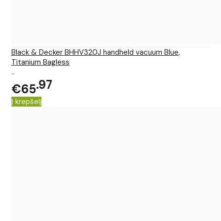
Black & Decker BHHV320J handheld vacuum Blue,
Titanium Bagless
..
97
€65
Į krepšelį