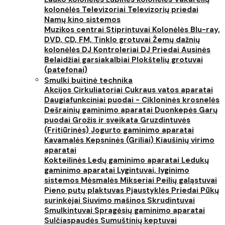
kolonėlės
Televizoriai
Televizorių priedai
Namų kino sistemos
Muzikos centrai
Stiprintuvai
Kolonėlės
Blu-ray,
DVD, CD, FM, Tinklo grotuvai
Žemų dažnių
kolonėlės
DJ Kontroleriai
DJ Priedai
Ausinės
Belaidžiai garsiakalbiai
Plokštelių grotuvai
(patefonai)
Smulki buitinė technika
Akcijos
Cirkuliatoriai
Cukraus vatos aparatai
Daugiafunkciniai puodai - Cikloninės krosnelės
Dešrainių gaminimo aparatai
Duonkepės
Garų
puodai
Grožis ir sveikata
Gruzdintuvės
(Fritiūrinės)
Jogurto gaminimo aparatai
Kavamalės
Kepsninės (Griliai)
Kiaušinių virimo
aparatai
Kokteilinės
Ledų gaminimo aparatai
Ledukų
gaminimo aparatai
Lygintuvai, lyginimo
sistemos
Mėsmalės
Mikseriai
Peilių galąstuvai
Pieno putų plaktuvas
Pjaustyklės
Priedai
Pūkų
surinkėjai
Siuvimo mašinos
Skrudintuvai
Smulkintuvai
Spragėsių gaminimo aparatai
Sulčiaspaudės
Sumuštinių keptuvai