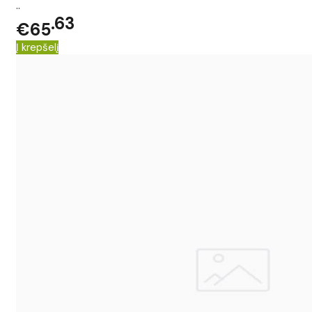
..
63
€65
Į krepšelį