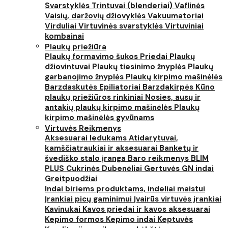
Svarstyklės
Trintuvai (blenderiai)
Vaflinės
Vaisių, daržovių džiovyklės
Vakuumatoriai
Virduliai
Virtuvinės svarstyklės
Virtuviniai
kombainai
Plaukų priežiūra
Plaukų formavimo šukos
Priedai
Plaukų
džiovintuvai
Plaukų tiesinimo žnyplės
Plaukų
garbanojimo žnyplės
Plaukų kirpimo mašinėlės
Barzdaskutės
Epiliatoriai
Barzdakirpės
Kūno
plaukų priežiūros rinkiniai
Nosies, ausų ir
antakių plaukų kirpimo mašinėlės
Plaukų
kirpimo mašinėlės gyvūnams
Virtuvės Reikmenys
Aksesuarai ledukams
Atidarytuvai,
kamščiatraukiai ir aksesuarai
Banketų ir
švediško stalo įranga
Baro reikmenys
BLIM
PLUS
Cukrinės
Dubenėliai
Gertuvės
GN indai
Greitpuodžiai
Indai biriems produktams, indeliai maistui
Įrankiai picų gaminimui
Įvairūs virtuvės įrankiai
Kavinukai
Kavos priedai ir kavos aksesuarai
Kepimo formos
Kepimo indai
Keptuvės