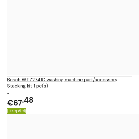
Bosch WTZ2741C washing machine part/accessory
Stacking kit 1 pc(s)
..
48
€67
Į krepšelį