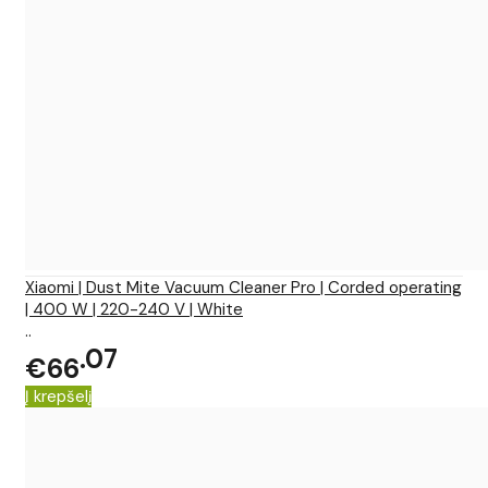
Xiaomi | Dust Mite Vacuum Cleaner Pro | Corded operating
| 400 W | 220-240 V | White
..
07
€66
Į krepšelį