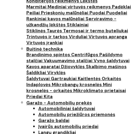
Konditerijos reikmenys
Lėkštės
Marmitai
Mediniai virtuvės reikmenys
Padėklai
Peiliai
Prieskonių malūnėliai
Puodai
Puodeliai
Rankiniai kavos malūnėliai
Serviravimo -
užkandžių lėkštės
Stiklainiai
Stiklinės
Taurės
Termosai ir termo buteliukai
Trintuvės ir tarkos
Virduliai
Virtuvės apranga
Virtuvės įrankiai
Buitinė technika
Brandinimo spintos
Centrifūgos
Pašildymo
stalčiai
Vakuumavimo stalčiai
Vyno šaldytuvai
Kavos aparatai
Džiovyklės
Skalbimo mašinos
Šaldikliai
Viryklės
Šaldytuvai
Gartraukiai
Kaitlentės
Orkaitės
Indaplovės
Mikrobangų krosnelės
Mini
krosnelės - orkaitės
Mikroklimato prietaisai
Priedai
Kita
Garažo - Automobilių prekės
Automobiliniai šaldytuvai
Automobilių priežiūros priemonės
Garažo baldai
Įvairūs automobilių priedai
Langų grandikliai