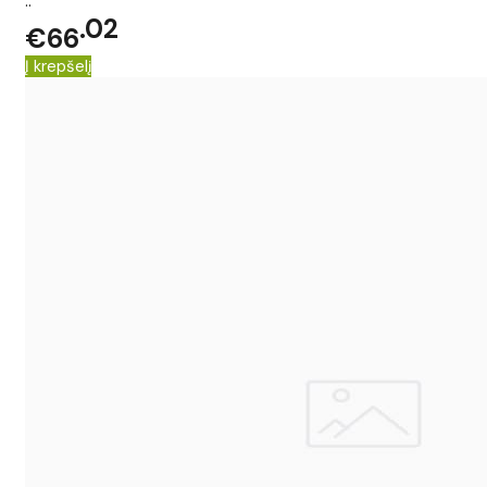
..
02
€66
Į krepšelį