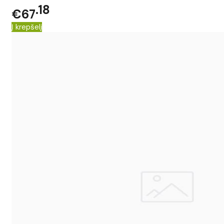
18
€67
Į krepšelį