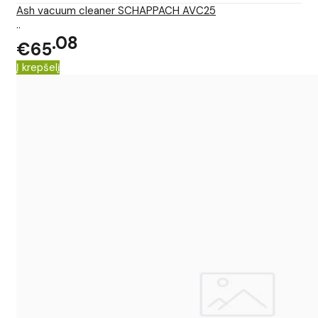
Ash vacuum cleaner SCHAPPACH AVC25
..
08
€65
Į krepšelį