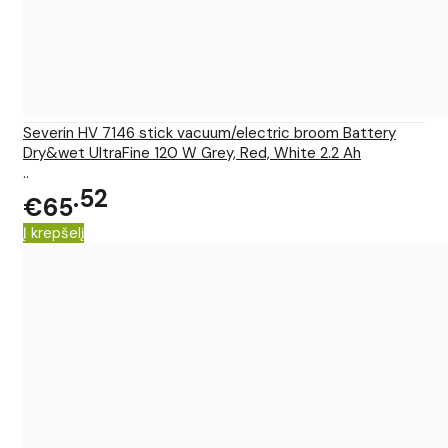
Severin HV 7146 stick vacuum/electric broom Battery
Dry&wet UltraFine 120 W Grey, Red, White 2.2 Ah
..
52
€65
Į krepšelį