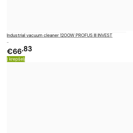
Industrial vacuum cleaner 1200W PROFUS III INVEST
..
83
€66
Į krepšelį