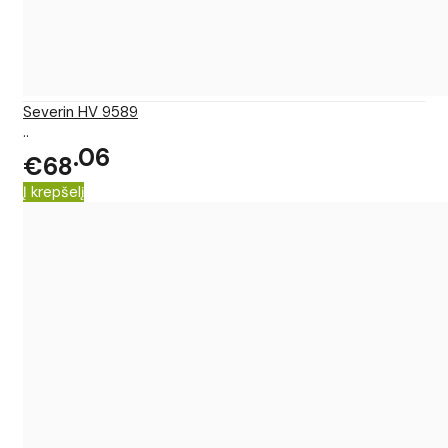
Severin HV 9589
..
06
€68
Į krepšelį