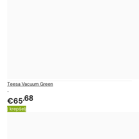
Teesa Vacuum Green
..
68
€65
Į krepšelį