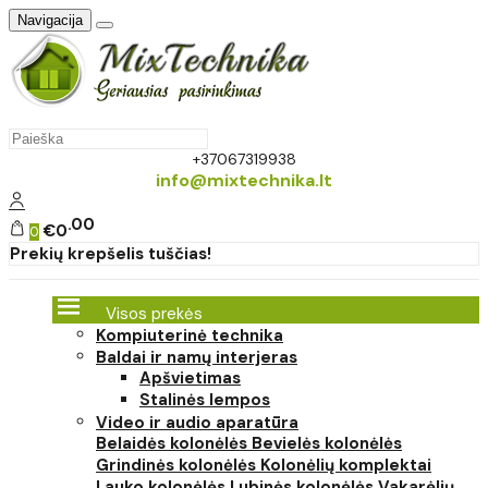
Navigacija
+37067319938
info@mixtechnika.lt
00
€0
0
Prekių krepšelis tuščias!
Visos prekės
Kompiuterinė technika
Baldai ir namų interjeras
Apšvietimas
Stalinės lempos
Video ir audio aparatūra
Belaidės kolonėlės
Bevielės kolonėlės
Grindinės kolonėlės
Kolonėlių komplektai
Lauko kolonėlės
Lubinės kolonėlės
Vakarėlių