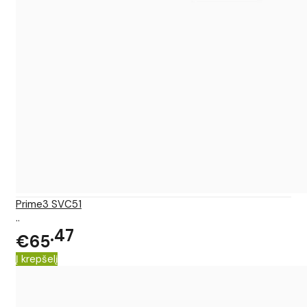
Prime3 SVC51
..
47
€65
Į krepšelį