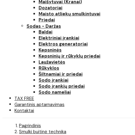
Maišytuvai (Kranai)
Dozatoriai
Maisto atliekų smulkintuvai
Priedai
Sodas - Daržas
Baldai
Elektriniai įrankiai
Elektros generatoriai
Kepsninės
Kepsninių ir rūkyklų priedai
Laužavietės
Rūkyklos
Šiltnamiai ir priedai
Sodo įrankiai
Sodo įrankių priedai
Sodo nameliai
TAX FREE
Garantinis aptarnavimas
Kontaktai
Pagrindinis
Smulki buitinė technika