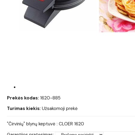
Prekės kodas:
1620-885
Turimas kiekis:
Užsakomoji prekė
"Čirvinių" blynų keptuvė : CLOER 1620
Garantijos pratęsimas: