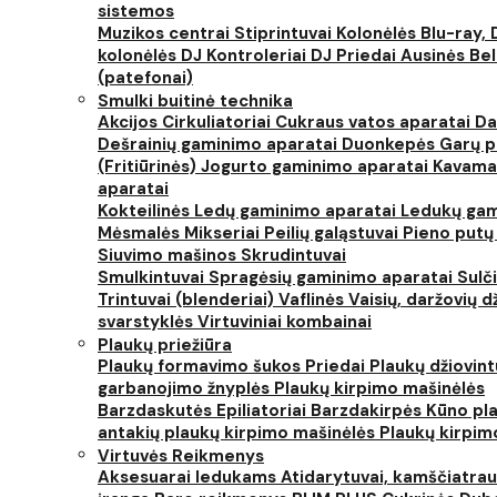
sistemos
Muzikos centrai
Stiprintuvai
Kolonėlės
Blu-ray, 
kolonėlės
DJ Kontroleriai
DJ Priedai
Ausinės
Bel
(patefonai)
Smulki buitinė technika
Akcijos
Cirkuliatoriai
Cukraus vatos aparatai
Da
Dešrainių gaminimo aparatai
Duonkepės
Garų 
(Fritiūrinės)
Jogurto gaminimo aparatai
Kavama
aparatai
Kokteilinės
Ledų gaminimo aparatai
Ledukų gam
Mėsmalės
Mikseriai
Peilių galąstuvai
Pieno putų
Siuvimo mašinos
Skrudintuvai
Smulkintuvai
Spragėsių gaminimo aparatai
Sulč
Trintuvai (blenderiai)
Vaflinės
Vaisių, daržovių 
svarstyklės
Virtuviniai kombainai
Plaukų priežiūra
Plaukų formavimo šukos
Priedai
Plaukų džiovin
garbanojimo žnyplės
Plaukų kirpimo mašinėlės
Barzdaskutės
Epiliatoriai
Barzdakirpės
Kūno pla
antakių plaukų kirpimo mašinėlės
Plaukų kirpim
Virtuvės Reikmenys
Aksesuarai ledukams
Atidarytuvai, kamščiatrau