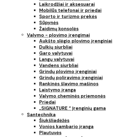
Laikrodžiai ir aksesuarai
Mobilūs telefonai ir priedai
Sporto ir turizmo prekės
Sūpynės
Žaidimų konsolės
Valymo - plovimo įrengimai
Aukšto slėgio plovimo įrenginiai
Dulkių siurbliai
Garo valytuvai
Langų valytuvai
Vandens siurbliai
Grindų plovimo įrenginiai
Grindų poliravimo įrenginiai
Rankinės šlavimo mašinos
Laistymo įranga
Valymo cheminės priemonės
Priedai
„SIGNATURE “ Įrenginių gama
Santechnika
Šiukšliadėžės
Vonios kambario įranga
Plautuvės