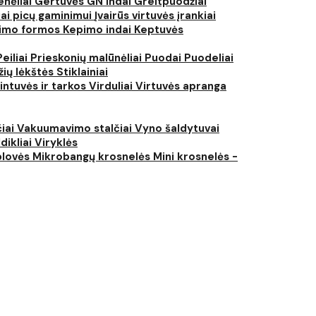
nėliai
Gertuvės
GN indai
Greitpuodžiai
iai picų gaminimui
Įvairūs virtuvės įrankiai
imo formos
Kepimo indai
Keptuvės
Peiliai
Prieskonių malūnėliai
Puodai
Puodeliai
žių lėkštės
Stiklainiai
intuvės ir tarkos
Virduliai
Virtuvės apranga
čiai
Vakuumavimo stalčiai
Vyno šaldytuvai
dikliai
Viryklės
plovės
Mikrobangų krosnelės
Mini krosnelės -