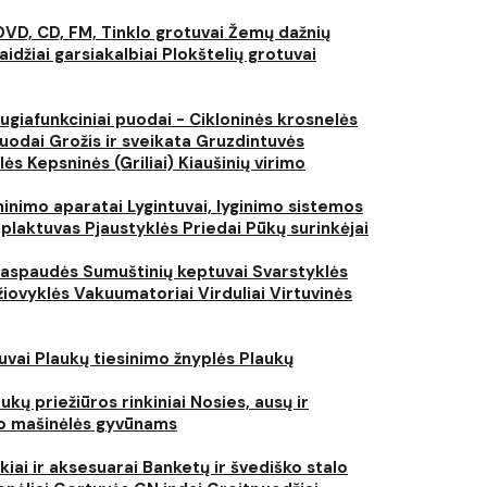
DVD, CD, FM, Tinklo grotuvai
Žemų dažnių
aidžiai garsiakalbiai
Plokštelių grotuvai
ugiafunkciniai puodai - Cikloninės krosnelės
puodai
Grožis ir sveikata
Gruzdintuvės
lės
Kepsninės (Griliai)
Kiaušinių virimo
inimo aparatai
Lygintuvai, lyginimo sistemos
 plaktuvas
Pjaustyklės
Priedai
Pūkų surinkėjai
iaspaudės
Sumuštinių keptuvai
Svarstyklės
džiovyklės
Vakuumatoriai
Virduliai
Virtuvinės
tuvai
Plaukų tiesinimo žnyplės
Plaukų
ukų priežiūros rinkiniai
Nosies, ausų ir
o mašinėlės gyvūnams
kiai ir aksesuarai
Banketų ir švediško stalo