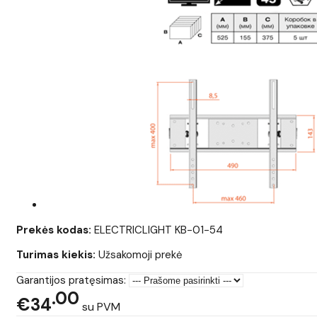
Prekės kodas:
ELECTRICLIGHT KB-01-54
Turimas kiekis:
Užsakomoji prekė
Garantijos pratęsimas:
00
€34
su PVM