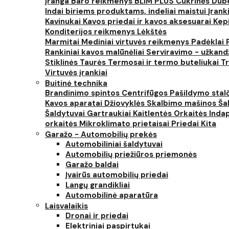
įranga
Baro reikmenys
BLIM PLUS
Cukrinės
Dube
Indai biriems produktams, indeliai maistui
Įrank
Kavinukai
Kavos priedai ir kavos aksesuarai
Kep
Konditerijos reikmenys
Lėkštės
Marmitai
Mediniai virtuvės reikmenys
Padėklai
Rankiniai kavos malūnėliai
Serviravimo - užkand
Stiklinės
Taurės
Termosai ir termo buteliukai
Tr
Virtuvės įrankiai
Buitinė technika
Brandinimo spintos
Centrifūgos
Pašildymo stal
Kavos aparatai
Džiovyklės
Skalbimo mašinos
Šal
Šaldytuvai
Gartraukiai
Kaitlentės
Orkaitės
Inda
orkaitės
Mikroklimato prietaisai
Priedai
Kita
Garažo - Automobilių prekės
Automobiliniai šaldytuvai
Automobilių priežiūros priemonės
Garažo baldai
Įvairūs automobilių priedai
Langų grandikliai
Automobilinė aparatūra
Laisvalaikis
Dronai ir priedai
Elektriniai paspirtukai