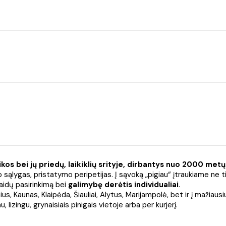
ikos bei jų priedų, laikiklių srityje, dirbantys nuo 2000 metų
o sąlygas, pristatymo peripetijas. Į sąvoką „pigiau“ įtraukiame ne t
laidų pasirinkimą bei
galimybę derėtis individualiai
.
ius, Kaunas, Klaipėda, Šiauliai, Alytus, Marijampolė, bet ir į mažiau
, lizingu, grynaisiais pinigais vietoje arba per kurjerį.