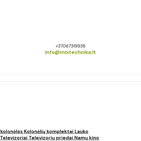
+37067319938
info@mixtechnika.lt
 kolonėlės
Kolonėlių komplektai
Lauko
Televizoriai
Televizorių priedai
Namų kino