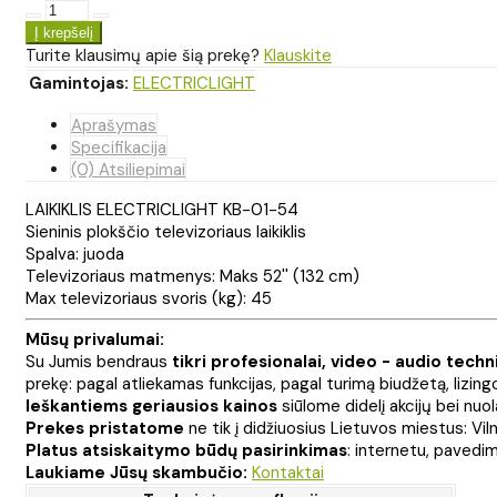
Turite klausimų apie šią prekę?
Klauskite
Gamintojas:
ELECTRICLIGHT
Aprašymas
Specifikacija
(0) Atsiliepimai
LAIKIKLIS ELECTRICLIGHT KB-01-54
Sieninis plokščio televizoriaus laikiklis
Spalva: juoda
Televizoriaus matmenys: Maks 52'' (132 cm)
Max televizoriaus svoris (kg): 45
Mūsų privalumai:
Su Jumis bendraus
tikri profesionalai, video - audio techn
prekę: pagal atliekamas funkcijas, pagal turimą biudžetą, lizing
Ieškantiems geriausios kainos
siūlome didelį akcijų bei nuo
Prekes pristatome
ne tik į didžiuosius Lietuvos miestus: Viln
Platus atsiskaitymo būdų pasirinkimas
: internetu, pavedimu
Laukiame Jūsų skambučio:
Kontaktai