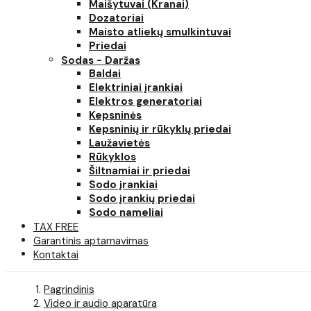
Maišytuvai (Kranai)
Dozatoriai
Maisto atliekų smulkintuvai
Priedai
Sodas - Daržas
Baldai
Elektriniai įrankiai
Elektros generatoriai
Kepsninės
Kepsninių ir rūkyklų priedai
Laužavietės
Rūkyklos
Šiltnamiai ir priedai
Sodo įrankiai
Sodo įrankių priedai
Sodo nameliai
TAX FREE
Garantinis aptarnavimas
Kontaktai
Pagrindinis
Video ir audio aparatūra