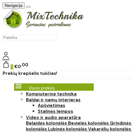
Navigacija
00
€0
0
Prekių krepšelis tuščias!
Visos prekės
Kompiuterinė technika
Baldai ir namų interjeras
Apšvietimas
Stalinės lempos
Video ir audio aparatūra
Belaidės kolonėlės
Bevielės kolonėlės
Grindinės
kolonėlės
Lubinės kolonėlės
Vakarėlių kolonėlės