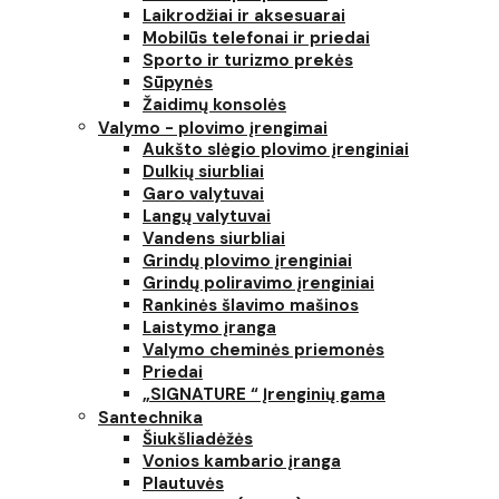
Laikrodžiai ir aksesuarai
Mobilūs telefonai ir priedai
Sporto ir turizmo prekės
Sūpynės
Žaidimų konsolės
Valymo - plovimo įrengimai
Aukšto slėgio plovimo įrenginiai
Dulkių siurbliai
Garo valytuvai
Langų valytuvai
Vandens siurbliai
Grindų plovimo įrenginiai
Grindų poliravimo įrenginiai
Rankinės šlavimo mašinos
Laistymo įranga
Valymo cheminės priemonės
Priedai
„SIGNATURE “ Įrenginių gama
Santechnika
Šiukšliadėžės
Vonios kambario įranga
Plautuvės