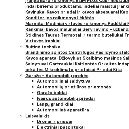
įranga
Baro reikmenys
BLIM PLUS
Cukrinės
Dube
Indai biriems produktams, indeliai maistui
Įrank
Kavinukai
Kavos priedai ir kavos aksesuarai
Kep
Konditerijos reikmenys
Lėkštės
Marmitai
Mediniai virtuvės reikmenys
Padėklai
Rankiniai kavos malūnėliai
Serviravimo - užkand
Stiklinės
Taurės
Termosai ir termo buteliukai
Tr
Virtuvės įrankiai
Buitinė technika
Brandinimo spintos
Centrifūgos
Pašildymo stal
Kavos aparatai
Džiovyklės
Skalbimo mašinos
Šal
Šaldytuvai
Gartraukiai
Kaitlentės
Orkaitės
Inda
orkaitės
Mikroklimato prietaisai
Priedai
Kita
Garažo - Automobilių prekės
Automobiliniai šaldytuvai
Automobilių priežiūros priemonės
Garažo baldai
Įvairūs automobilių priedai
Langų grandikliai
Automobilinė aparatūra
Laisvalaikis
Dronai ir priedai
Elektriniai paspirtukai