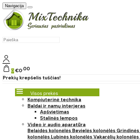
Navigacija
00
€0
0
Prekių krepšelis tuščias!
Visos prekės
Kompiuterinė technika
Baldai ir namų interjeras
Apšvietimas
Stalinės lempos
Video ir audio aparatūra
Belaidės kolonėlės
Bevielės kolonėlės
Grindinės
kolonėlės
Lubinės kolonėlės
Vakarėlių kolonėlės