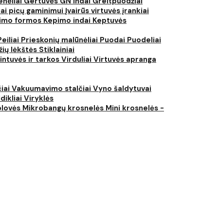
nėliai
Gertuvės
GN indai
Greitpuodžiai
iai picų gaminimui
Įvairūs virtuvės įrankiai
imo formos
Kepimo indai
Keptuvės
Peiliai
Prieskonių malūnėliai
Puodai
Puodeliai
žių lėkštės
Stiklainiai
intuvės ir tarkos
Virduliai
Virtuvės apranga
čiai
Vakuumavimo stalčiai
Vyno šaldytuvai
dikliai
Viryklės
plovės
Mikrobangų krosnelės
Mini krosnelės -