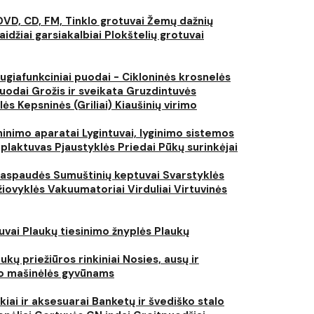
DVD, CD, FM, Tinklo grotuvai
Žemų dažnių
aidžiai garsiakalbiai
Plokštelių grotuvai
ugiafunkciniai puodai - Cikloninės krosnelės
puodai
Grožis ir sveikata
Gruzdintuvės
lės
Kepsninės (Griliai)
Kiaušinių virimo
inimo aparatai
Lygintuvai, lyginimo sistemos
 plaktuvas
Pjaustyklės
Priedai
Pūkų surinkėjai
iaspaudės
Sumuštinių keptuvai
Svarstyklės
džiovyklės
Vakuumatoriai
Virduliai
Virtuvinės
tuvai
Plaukų tiesinimo žnyplės
Plaukų
ukų priežiūros rinkiniai
Nosies, ausų ir
o mašinėlės gyvūnams
kiai ir aksesuarai
Banketų ir švediško stalo