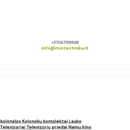
+37067319938
info@mixtechnika.lt
 kolonėlės
Kolonėlių komplektai
Lauko
Televizoriai
Televizorių priedai
Namų kino