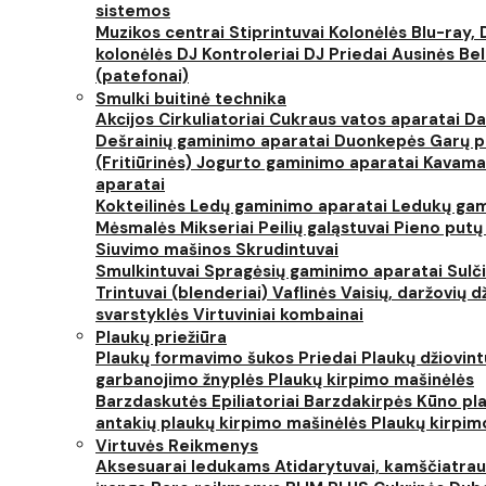
sistemos
Muzikos centrai
Stiprintuvai
Kolonėlės
Blu-ray, 
kolonėlės
DJ Kontroleriai
DJ Priedai
Ausinės
Bel
(patefonai)
Smulki buitinė technika
Akcijos
Cirkuliatoriai
Cukraus vatos aparatai
Da
Dešrainių gaminimo aparatai
Duonkepės
Garų 
(Fritiūrinės)
Jogurto gaminimo aparatai
Kavama
aparatai
Kokteilinės
Ledų gaminimo aparatai
Ledukų gam
Mėsmalės
Mikseriai
Peilių galąstuvai
Pieno putų
Siuvimo mašinos
Skrudintuvai
Smulkintuvai
Spragėsių gaminimo aparatai
Sulč
Trintuvai (blenderiai)
Vaflinės
Vaisių, daržovių 
svarstyklės
Virtuviniai kombainai
Plaukų priežiūra
Plaukų formavimo šukos
Priedai
Plaukų džiovin
garbanojimo žnyplės
Plaukų kirpimo mašinėlės
Barzdaskutės
Epiliatoriai
Barzdakirpės
Kūno pla
antakių plaukų kirpimo mašinėlės
Plaukų kirpim
Virtuvės Reikmenys
Aksesuarai ledukams
Atidarytuvai, kamščiatrau