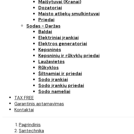
Maišytuvai (Kranai)
Dozatoriai
Maisto atliekų smulkintuvai
Priedai
Sodas - Daržas
Baldai
Elektriniai įrankiai
Elektros generatoriai
Kepsninės
Kepsninių ir rūkyklų priedai
Laužavietės
Rūkyklos
Šiltnamiai ir priedai
Sodo įrankiai
Sodo įrankių priedai
Sodo nameliai
TAX FREE
Garantinis aptarnavimas
Kontaktai
Pagrindinis
Santechnika