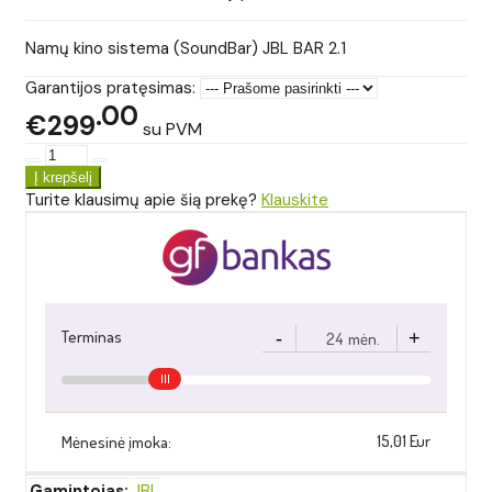
Namų kino sistema (SoundBar) JBL BAR 2.1
Garantijos pratęsimas:
00
€299
su PVM
Turite klausimų apie šią prekę?
Klauskite
Gamintojas:
JBL