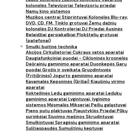
kolonėlės
Televizoriai
Televizorių priedai
Namų kino sistemos
Muzikos centrai
Stiprintuvai
Kolonėlės
Blu-ray,
DVD, CD, FM, Tinklo grotuvai
Žemų dažnių
kolonėlės
DJ Kontroleriai
DJ Priedai
Ausinės
Belaidžiai garsiakalbiai
Plokštelių grotuvai
(patefonai)
Smulki buitinė technika
Akcijos
Cirkuliatoriai
Cukraus vatos aparatai
Daugiafunkciniai puodai - Cikloninės krosnelės
Dešrainių gaminimo aparatai
Duonkepės
Garų
puodai
Grožis ir sveikata
Gruzdintuvės
(Fritiūrinės)
Jogurto gaminimo aparatai
Kavamalės
Kepsninės (Griliai)
Kiaušinių virimo
aparatai
Kokteilinės
Ledų gaminimo aparatai
Ledukų
gaminimo aparatai
Lygintuvai, lyginimo
sistemos
Mėsmalės
Mikseriai
Peilių galąstuvai
Pieno putų plaktuvas
Pjaustyklės
Priedai
Pūkų
surinkėjai
Siuvimo mašinos
Skrudintuvai
Smulkintuvai
Spragėsių gaminimo aparatai
Sulčiaspaudės
Sumuštinių keptuvai