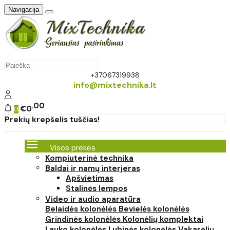
Navigacija
+37067319938
info@mixtechnika.lt
00
€0
0
Prekių krepšelis tuščias!
Visos prekės
Kompiuterinė technika
Baldai ir namų interjeras
Apšvietimas
Stalinės lempos
Video ir audio aparatūra
Belaidės kolonėlės
Bevielės kolonėlės
Grindinės kolonėlės
Kolonėlių komplektai
Lauko kolonėlės
Lubinės kolonėlės
Vakarėlių