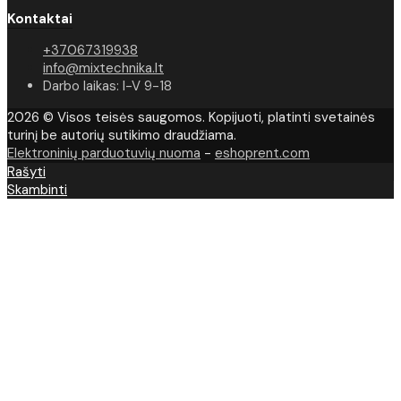
Kontaktai
+37067319938
info@mixtechnika.lt
Darbo laikas: I-V 9-18
2026 © Visos teisės saugomos. Kopijuoti, platinti svetainės
turinį be autorių sutikimo draudžiama.
Elektroninių parduotuvių nuoma
-
eshoprent.com
Rašyti
Skambinti