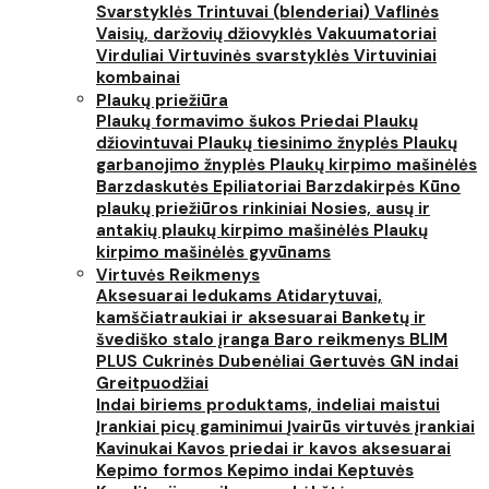
Svarstyklės
Trintuvai (blenderiai)
Vaflinės
Vaisių, daržovių džiovyklės
Vakuumatoriai
Virduliai
Virtuvinės svarstyklės
Virtuviniai
kombainai
Plaukų priežiūra
Plaukų formavimo šukos
Priedai
Plaukų
džiovintuvai
Plaukų tiesinimo žnyplės
Plaukų
garbanojimo žnyplės
Plaukų kirpimo mašinėlės
Barzdaskutės
Epiliatoriai
Barzdakirpės
Kūno
plaukų priežiūros rinkiniai
Nosies, ausų ir
antakių plaukų kirpimo mašinėlės
Plaukų
kirpimo mašinėlės gyvūnams
Virtuvės Reikmenys
Aksesuarai ledukams
Atidarytuvai,
kamščiatraukiai ir aksesuarai
Banketų ir
švediško stalo įranga
Baro reikmenys
BLIM
PLUS
Cukrinės
Dubenėliai
Gertuvės
GN indai
Greitpuodžiai
Indai biriems produktams, indeliai maistui
Įrankiai picų gaminimui
Įvairūs virtuvės įrankiai
Kavinukai
Kavos priedai ir kavos aksesuarai
Kepimo formos
Kepimo indai
Keptuvės