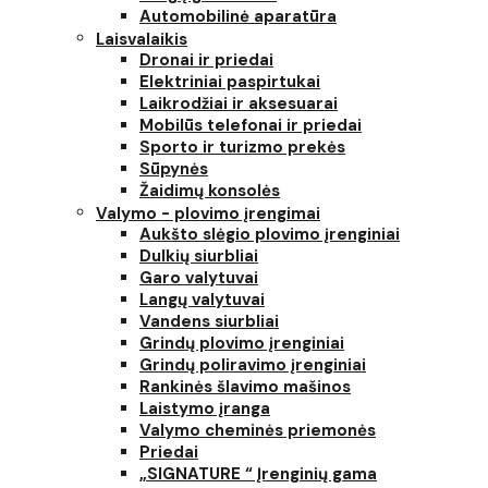
Automobilinė aparatūra
Laisvalaikis
Dronai ir priedai
Elektriniai paspirtukai
Laikrodžiai ir aksesuarai
Mobilūs telefonai ir priedai
Sporto ir turizmo prekės
Sūpynės
Žaidimų konsolės
Valymo - plovimo įrengimai
Aukšto slėgio plovimo įrenginiai
Dulkių siurbliai
Garo valytuvai
Langų valytuvai
Vandens siurbliai
Grindų plovimo įrenginiai
Grindų poliravimo įrenginiai
Rankinės šlavimo mašinos
Laistymo įranga
Valymo cheminės priemonės
Priedai
„SIGNATURE “ Įrenginių gama