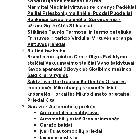
Konditerijos reikmenys
Lėkštės
Marmitai
Mediniai virtuvės reikmenys
Padėklai
Peiliai
Prieskonių malūnėliai
Puodai
Puodeliai
Rankiniai kavos malūnėliai
Serviravimo -
užkandžių lėkštės
Stiklainiai
Stiklinės
Taurės
Termosai ir termo buteliukai
Trintuvės ir tarkos
Virduliai
Virtuvės apranga
Virtuvės įrankiai
Buitinė technika
Brandinimo spintos
Centrifūgos
Pašildymo
stalčiai
Vakuumavimo stalčiai
Vyno šaldytuvai
Kavos aparatai
Džiovyklės
Skalbimo mašinos
Šaldikliai
Viryklės
Šaldytuvai
Gartraukiai
Kaitlentės
Orkaitės
Indaplovės
Mikrobangų krosnelės
Mini
krosnelės - orkaitės
Mikroklimato prietaisai
Priedai
Kita
Garažo - Automobilių prekės
Automobiliniai šaldytuvai
Automobilių priežiūros priemonės
Garažo baldai
Įvairūs automobilių priedai
Langų grandikliai