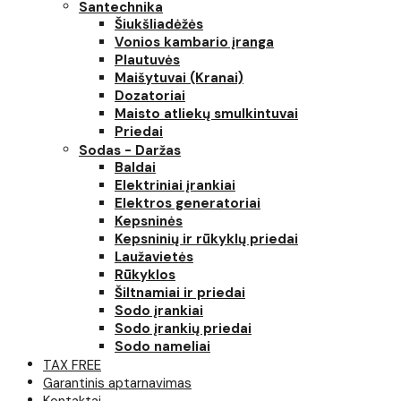
Santechnika
Šiukšliadėžės
Vonios kambario įranga
Plautuvės
Maišytuvai (Kranai)
Dozatoriai
Maisto atliekų smulkintuvai
Priedai
Sodas - Daržas
Baldai
Elektriniai įrankiai
Elektros generatoriai
Kepsninės
Kepsninių ir rūkyklų priedai
Laužavietės
Rūkyklos
Šiltnamiai ir priedai
Sodo įrankiai
Sodo įrankių priedai
Sodo nameliai
TAX FREE
Garantinis aptarnavimas
Kontaktai