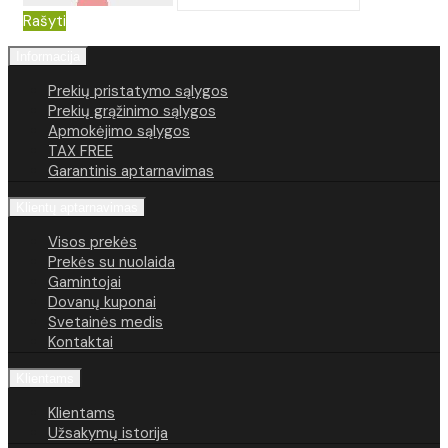
Rašyti
Informacija
Prekių pristatymo sąlygos
Prekių grąžinimo sąlygos
Apmokėjimo sąlygos
TAX FREE
Garantinis aptarnavimas
Klientų aptarnavimas
Visos prekės
Prekės su nuolaida
Gamintojai
Dovanų kuponai
Svetainės medis
Kontaktai
Klientams
Klientams
Užsakymų istorija