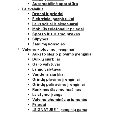
Automobilinė aparatūra
Laisvalaikis
Dronai ir priedai
Elektriniai paspirtukai
Laikrodžiai ir aksesuarai
Mobilūs telefonai ir priedai
Sporto ir turizmo prekės
Sūpynės
Žaidimų konsolės
Valymo - plovimo įrengimai
Aukšto slėgio plovimo įrenginiai
Dulkių siurbliai
Garo valytuvai
Langų valytuvai
Vandens siurbliai
Grindų plovimo įrenginiai
Grindų poliravimo įrenginiai
Rankinės šlavimo mašinos
Laistymo įranga
Valymo cheminės priemonės
Priedai
„SIGNATURE “ Įrenginių gama