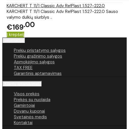
KARCHERT T 11/1 Classic Adv Re!Plast 1.527-222.0
KARCHERT T 11/1 Classic Adv Re!Plast 1.527-222.0 Sauso
valymo dulkių siurblys ..
00
€169
Į krepšelį
Informacija
Prekių pristatymo sąlygos
Prekių grąžinimo sąlygos
Apmokėjimo sąlygos
TAX FREE
Garantinis aptarnavimas
Klientų aptarnavimas
Visos prekės
Prekės su nuolaida
Gamintojai
Dovanų kuponai
Svetainės medis
Kontaktai