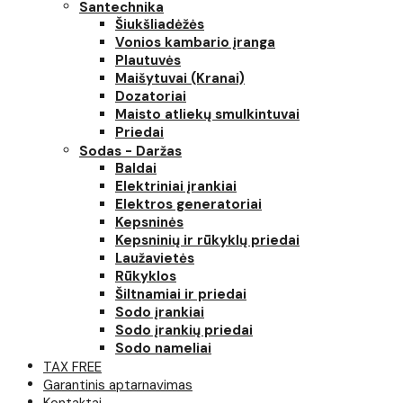
Santechnika
Šiukšliadėžės
Vonios kambario įranga
Plautuvės
Maišytuvai (Kranai)
Dozatoriai
Maisto atliekų smulkintuvai
Priedai
Sodas - Daržas
Baldai
Elektriniai įrankiai
Elektros generatoriai
Kepsninės
Kepsninių ir rūkyklų priedai
Laužavietės
Rūkyklos
Šiltnamiai ir priedai
Sodo įrankiai
Sodo įrankių priedai
Sodo nameliai
TAX FREE
Garantinis aptarnavimas
Kontaktai