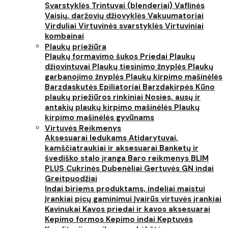
Svarstyklės
Trintuvai (blenderiai)
Vaflinės
Vaisių, daržovių džiovyklės
Vakuumatoriai
Virduliai
Virtuvinės svarstyklės
Virtuviniai
kombainai
Plaukų priežiūra
Plaukų formavimo šukos
Priedai
Plaukų
džiovintuvai
Plaukų tiesinimo žnyplės
Plaukų
garbanojimo žnyplės
Plaukų kirpimo mašinėlės
Barzdaskutės
Epiliatoriai
Barzdakirpės
Kūno
plaukų priežiūros rinkiniai
Nosies, ausų ir
antakių plaukų kirpimo mašinėlės
Plaukų
kirpimo mašinėlės gyvūnams
Virtuvės Reikmenys
Aksesuarai ledukams
Atidarytuvai,
kamščiatraukiai ir aksesuarai
Banketų ir
švediško stalo įranga
Baro reikmenys
BLIM
PLUS
Cukrinės
Dubenėliai
Gertuvės
GN indai
Greitpuodžiai
Indai biriems produktams, indeliai maistui
Įrankiai picų gaminimui
Įvairūs virtuvės įrankiai
Kavinukai
Kavos priedai ir kavos aksesuarai
Kepimo formos
Kepimo indai
Keptuvės