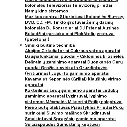
kolonėlės
Televizoriai
Televizorių priedai
Namų kino sistemos
Muzikos centrai
Stiprintuvai
Kolonėlės
Blu-ray,
DVD, CD, FM, Tinklo grotuvai
Žemų dažnių
kolonėlės
DJ Kontroleriai
DJ Priedai
Ausinės
Belaidžiai garsiakalbiai
Plokštelių grotuvai
(patefonai)
Smulki buitinė technika
Akcijos
Cirkuliatoriai
Cukraus vatos aparatai
Daugiafunkciniai puodai - Cikloninės krosnelės
Dešrainių gaminimo aparatai
Duonkepės
Garų
puodai
Grožis ir sveikata
Gruzdintuvės
(Fritiūrinės)
Jogurto gaminimo aparatai
Kavamalės
Kepsninės (Griliai)
Kiaušinių virimo
aparatai
Kokteilinės
Ledų gaminimo aparatai
Ledukų
gaminimo aparatai
Lygintuvai, lyginimo
sistemos
Mėsmalės
Mikseriai
Peilių galąstuvai
Pieno putų plaktuvas
Pjaustyklės
Priedai
Pūkų
surinkėjai
Siuvimo mašinos
Skrudintuvai
Smulkintuvai
Spragėsių gaminimo aparatai
Sulčiaspaudės
Sumuštinių keptuvai