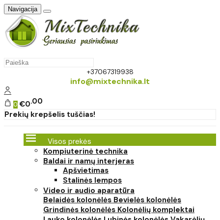
Navigacija
+37067319938
info@mixtechnika.lt
00
€0
0
Prekių krepšelis tuščias!
Visos prekės
Kompiuterinė technika
Baldai ir namų interjeras
Apšvietimas
Stalinės lempos
Video ir audio aparatūra
Belaidės kolonėlės
Bevielės kolonėlės
Grindinės kolonėlės
Kolonėlių komplektai
Lauko kolonėlės
Lubinės kolonėlės
Vakarėlių