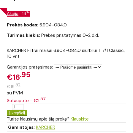
%
Akcija
-13
Prekės kodas:
6.904-084.0
Turimas kiekis:
Prekės pristatymas 0-2 d.d.
KARCHER Filtrai maišai 6.904-084.0 siurbliui T 7/1 Classic,
10 vnt
Garantijos pratęsimas:
95
€16
52
€19
su PVM
57
Sutaupote - €2
Turite klausimų apie šią prekę?
Klauskite
Gamintojas:
KARCHER