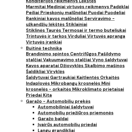
Konditerijos reikmenys
Lėkštės
Marmitai
Mediniai virtuvės reikmenys
Padėklai
Peiliai
Prieskonių malūnėliai
Puodai
Puodeliai
Rankiniai kavos malūnėliai
Serviravimo -
užkandžių lėkštės
Stiklainiai
Stiklinės
Taurės
Termosai ir termo buteliukai
Trintuvės ir tarkos
Virduliai
Virtuvės apranga
Virtuvės įrankiai
Buitinė technika
Brandinimo spintos
Centrifūgos
Pašildymo
stalčiai
Vakuumavimo stalčiai
Vyno šaldytuvai
Kavos aparatai
Džiovyklės
Skalbimo mašinos
Šaldikliai
Viryklės
Šaldytuvai
Gartraukiai
Kaitlentės
Orkaitės
Indaplovės
Mikrobangų krosnelės
Mini
krosnelės - orkaitės
Mikroklimato prietaisai
Priedai
Kita
Garažo - Automobilių prekės
Automobiliniai šaldytuvai
Automobilių priežiūros priemonės
Garažo baldai
Įvairūs automobilių priedai
Langų grandikliai