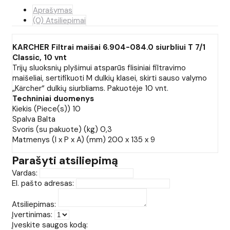
Aprašymas
(0) Atsiliepimai
KARCHER Filtrai maišai 6.904-084.0 siurbliui T 7/1
Classic, 10 vnt
Trijų sluoksnių plyšimui atsparūs flisiniai filtravimo
maišeliai, sertifikuoti M dulkių klasei, skirti sauso valymo
„Kärcher“ dulkių siurbliams. Pakuotėje 10 vnt.
Techniniai duomenys
Kiekis (Piece(s)) 10
Spalva Balta
Svoris (su pakuote) (kg) 0,3
Matmenys (I x P x A) (mm) 200 x 135 x 9
Parašyti atsiliepimą
Vardas:
El. pašto adresas:
Atsiliepimas:
Įvertinimas:
Įveskite saugos kodą: