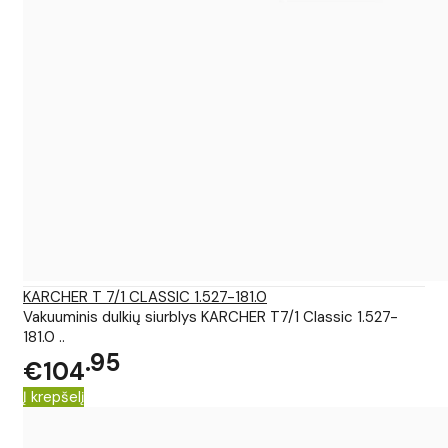
KARCHER T 7/1 CLASSIC 1.527-181.0
Vakuuminis dulkių siurblys KARCHER T7/1 Classic 1.527-
181.0 ..
95
€104
Į krepšelį