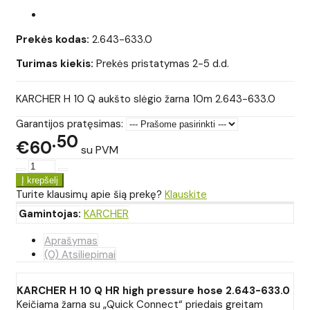
Prekės kodas:
2.643-633.0
Turimas kiekis:
Prekės pristatymas 2-5 d.d.
KARCHER H 10 Q aukšto slėgio žarna 10m 2.643-633.0
Garantijos pratęsimas:
50
€60
su PVM
Turite klausimų apie šią prekę?
Klauskite
Gamintojas:
KARCHER
Aprašymas
(0) Atsiliepimai
KARCHER H 10 Q HR high pressure hose 2.643-633.0
Keičiama žarna su „Quick Connect“ priedais greitam