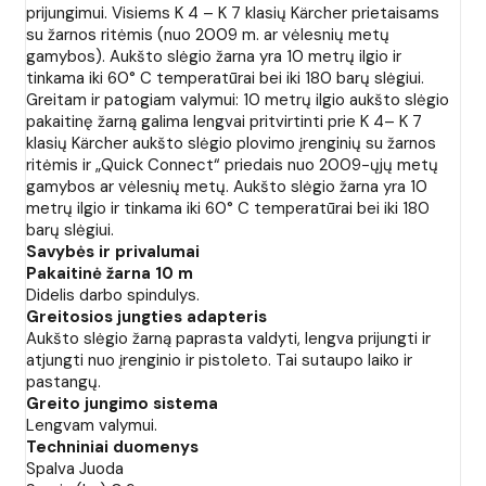
prijungimui. Visiems K 4 – K 7 klasių Kärcher prietaisams
su žarnos ritėmis (nuo 2009 m. ar vėlesnių metų
gamybos). Aukšto slėgio žarna yra 10 metrų ilgio ir
tinkama iki 60° C temperatūrai bei iki 180 barų slėgiui.
Greitam ir patogiam valymui: 10 metrų ilgio aukšto slėgio
pakaitinę žarną galima lengvai pritvirtinti prie K 4– K 7
klasių Kärcher aukšto slėgio plovimo įrenginių su žarnos
ritėmis ir „Quick Connect“ priedais nuo 2009-ųjų metų
gamybos ar vėlesnių metų. Aukšto slėgio žarna yra 10
metrų ilgio ir tinkama iki 60° C temperatūrai bei iki 180
barų slėgiui.
Savybės ir privalumai
Pakaitinė žarna 10 m
Didelis darbo spindulys.
Greitosios jungties adapteris
Aukšto slėgio žarną paprasta valdyti, lengva prijungti ir
atjungti nuo įrenginio ir pistoleto. Tai sutaupo laiko ir
pastangų.
Greito jungimo sistema
Lengvam valymui.
Techniniai duomenys
Spalva Juoda