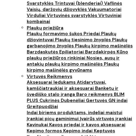
Svarstyklės
Trintuvai (blenderiai)
Vaflinės
Vaisių, daržovių džiovyklės
Vakuumatoriai
Virduliai
Virtuvinės svarstyklės
Virtuviniai
kombainai
Plaukų priežiūra
Plaukų formavimo šukos
Priedai
Plaukų
džiovintuvai
Plaukų tiesinimo žnyplės
Plaukų
garbanojimo žnyplės
Plaukų kirpimo mašinėlės
Barzdaskutės
Epiliatoriai
Barzdakirpės
Kūno
plaukų priežiūros rinkiniai
Nosies, ausų ir
antakių plaukų kirpimo mašinėlės
Plaukų
kirpimo mašinėlės gyvūnams
Virtuvės Reikmenys
Aksesuarai ledukams
Atidarytuvai,
kamščiatraukiai ir aksesuarai
Banketų ir
švediško stalo įranga
Baro reikmenys
BLIM
PLUS
Cukrinės
Dubenėliai
Gertuvės
GN indai
Greitpuodžiai
Indai biriems produktams, indeliai maistui
Įrankiai picų gaminimui
Įvairūs virtuvės įrankiai
Kavinukai
Kavos priedai ir kavos aksesuarai
Kepimo formos
Kepimo indai
Keptuvės