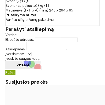
Svoris (kg) 0,9
Svoris (su pakuote) (kg) 1,1
Matmenys (I x P x A) (mm) 245 x 264 x 65
Pritaikymo sritys
Aukšto slėgio žarnų pakeitimui
Parašyti atsiliepimą
Vardas:
El. pašto adresas:
Atsiliepimas:
Įvertinimas:
Įveskite saugos kodą:
Rašyti
Susijusios prekės