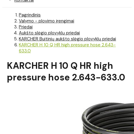
Pagrindinis
Valymo - plovimo įrengimai
Priedai
Aukšto slėgio plovyklų priedai
KARCHER Buitinių aukšto slėgio plovyklų priedai
KARCHER H 10 Q HR high pressure hose 2.643-
633.0
KARCHER H 10 Q HR high
pressure hose 2.643-633.0