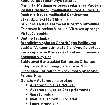
Konditerijos reikmenys
Lėkštės
Marmitai
Mediniai virtuvės reikmenys
Padėklai
Peiliai
Prieskonių malūnėliai
Puodai
Puodeliai
Rankiniai kavos malūnėliai
Serviravimo -
užkandžių lėkštės
Stiklainiai
Stiklinės
Taurės
Termosai ir termo buteliukai
Trintuvės ir tarkos
Virduliai
Virtuvės apranga
Virtuvės įrankiai
Buitinė technika
Brandinimo spintos
Centrifūgos
Pašildymo
stalčiai
Vakuumavimo stalčiai
Vyno šaldytuvai
Kavos aparatai
Džiovyklės
Skalbimo mašinos
Šaldikliai
Viryklės
Šaldytuvai
Gartraukiai
Kaitlentės
Orkaitės
Indaplovės
Mikrobangų krosnelės
Mini
krosnelės - orkaitės
Mikroklimato prietaisai
Priedai
Kita
Garažo - Automobilių prekės
Automobiliniai šaldytuvai
Automobilių priežiūros priemonės
Garažo baldai
Įvairūs automobilių priedai
Langų grandikliai