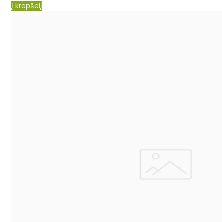
Į krepšelį