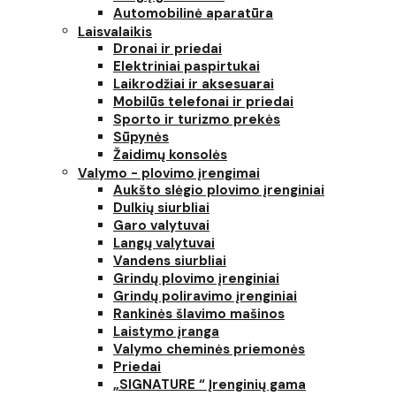
Automobilinė aparatūra
Laisvalaikis
Dronai ir priedai
Elektriniai paspirtukai
Laikrodžiai ir aksesuarai
Mobilūs telefonai ir priedai
Sporto ir turizmo prekės
Sūpynės
Žaidimų konsolės
Valymo - plovimo įrengimai
Aukšto slėgio plovimo įrenginiai
Dulkių siurbliai
Garo valytuvai
Langų valytuvai
Vandens siurbliai
Grindų plovimo įrenginiai
Grindų poliravimo įrenginiai
Rankinės šlavimo mašinos
Laistymo įranga
Valymo cheminės priemonės
Priedai
„SIGNATURE “ Įrenginių gama