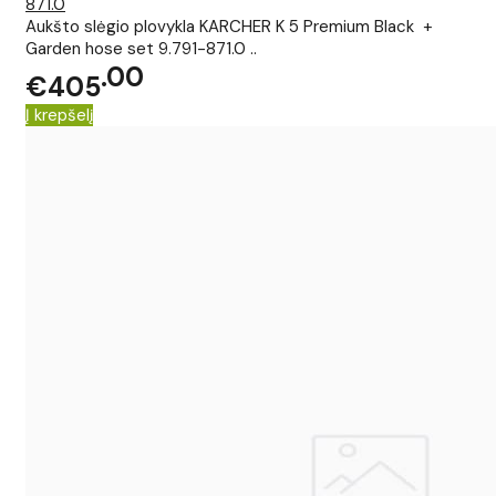
871.0
Aukšto slėgio plovykla KARCHER K 5 Premium Black +
Garden hose set 9.791-871.0 ..
00
€405
Į krepšelį