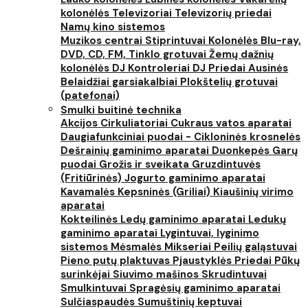
kolonėlės
Televizoriai
Televizorių priedai
Namų kino sistemos
Muzikos centrai
Stiprintuvai
Kolonėlės
Blu-ray,
DVD, CD, FM, Tinklo grotuvai
Žemų dažnių
kolonėlės
DJ Kontroleriai
DJ Priedai
Ausinės
Belaidžiai garsiakalbiai
Plokštelių grotuvai
(patefonai)
Smulki buitinė technika
Akcijos
Cirkuliatoriai
Cukraus vatos aparatai
Daugiafunkciniai puodai - Cikloninės krosnelės
Dešrainių gaminimo aparatai
Duonkepės
Garų
puodai
Grožis ir sveikata
Gruzdintuvės
(Fritiūrinės)
Jogurto gaminimo aparatai
Kavamalės
Kepsninės (Griliai)
Kiaušinių virimo
aparatai
Kokteilinės
Ledų gaminimo aparatai
Ledukų
gaminimo aparatai
Lygintuvai, lyginimo
sistemos
Mėsmalės
Mikseriai
Peilių galąstuvai
Pieno putų plaktuvas
Pjaustyklės
Priedai
Pūkų
surinkėjai
Siuvimo mašinos
Skrudintuvai
Smulkintuvai
Spragėsių gaminimo aparatai
Sulčiaspaudės
Sumuštinių keptuvai