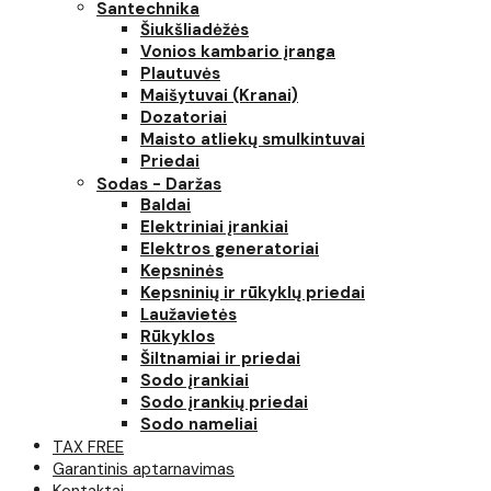
Santechnika
Šiukšliadėžės
Vonios kambario įranga
Plautuvės
Maišytuvai (Kranai)
Dozatoriai
Maisto atliekų smulkintuvai
Priedai
Sodas - Daržas
Baldai
Elektriniai įrankiai
Elektros generatoriai
Kepsninės
Kepsninių ir rūkyklų priedai
Laužavietės
Rūkyklos
Šiltnamiai ir priedai
Sodo įrankiai
Sodo įrankių priedai
Sodo nameliai
TAX FREE
Garantinis aptarnavimas
Kontaktai