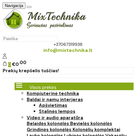
Navigacija
+37067319938
info@mixtechnika.lt
00
€0
0
Prekių krepšelis tuščias!
Visos prekės
Kompiuterinė technika
Baldai ir namų interjeras
Apšvietimas
Stalinės lempos
Video ir audio aparatūra
Belaidės kolonėlės
Bevielės kolonėlės
Grindinės kolonėlės
Kolonėlių komplektai
Lauko kolonėlės
Lubinės kolonėlės
Vakarėlių