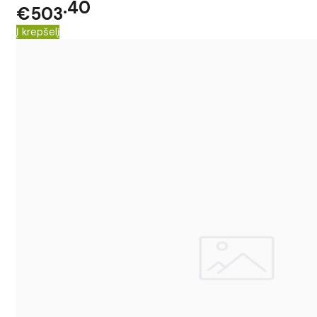
40
€503
Į krepšelį