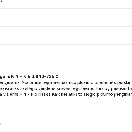
.0
alis K 4 - K 5 2.642-725.0
renginiams. Nuolatinis reguliavimas nuo plovimo priemonės purškim
 iki aukšto slėgio vandens srovės reguliavimo tiesiog pasukant an
ka visiems K 4 - K 5 klasės Kärcher aukšto slėgio plovimo įrenginia
s.