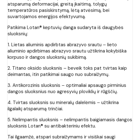
atsparumą deformacijai, greitą įkaitimą, tolygų
temperatūros pasiskirstymą, lėtą atvėsimą, bei
suvartojamos energijos efektyvumą.
Patikima Lotan® keptuvių danga sudaryta iš daugybės
sluoksnių:
1. Lietas aliuminis apdirbtas abrazyvo srautu – lieto
aliuminio apdirbimas abrazyvo srautu užtikrina kokybiška
korpuso ir dangos sluoksnių sukibimą.
2. Titano oksido sluoksnis – beveik toks pat tvirtas kaip
deimantas, itin patikimai saugo nuo subraižymų.
3. Antikorozinis sluoksnis – optimaliai apsaugo pirminius
dangos sluoksnius nuo agresyvių ploviklių ir rūgščių.
4. Tvirtas sluoksnis su mineralų dalelėmis – užtikrina
ilgalaikį atsparumą trinčiai.
5. Nelimpantis sluoksnis – nelimpantis baigiamasis dangos
sluoksnis Lotan® su antibakteriniu efektu.
Tai ilgaamžė, atspari subraižymams ir visiškai saugi