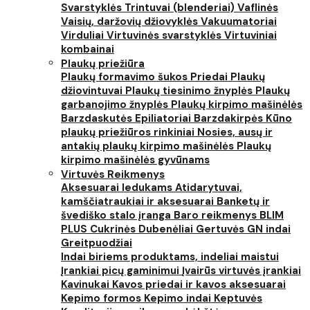
Svarstyklės
Trintuvai (blenderiai)
Vaflinės
Vaisių, daržovių džiovyklės
Vakuumatoriai
Virduliai
Virtuvinės svarstyklės
Virtuviniai
kombainai
Plaukų priežiūra
Plaukų formavimo šukos
Priedai
Plaukų
džiovintuvai
Plaukų tiesinimo žnyplės
Plaukų
garbanojimo žnyplės
Plaukų kirpimo mašinėlės
Barzdaskutės
Epiliatoriai
Barzdakirpės
Kūno
plaukų priežiūros rinkiniai
Nosies, ausų ir
antakių plaukų kirpimo mašinėlės
Plaukų
kirpimo mašinėlės gyvūnams
Virtuvės Reikmenys
Aksesuarai ledukams
Atidarytuvai,
kamščiatraukiai ir aksesuarai
Banketų ir
švediško stalo įranga
Baro reikmenys
BLIM
PLUS
Cukrinės
Dubenėliai
Gertuvės
GN indai
Greitpuodžiai
Indai biriems produktams, indeliai maistui
Įrankiai picų gaminimui
Įvairūs virtuvės įrankiai
Kavinukai
Kavos priedai ir kavos aksesuarai
Kepimo formos
Kepimo indai
Keptuvės