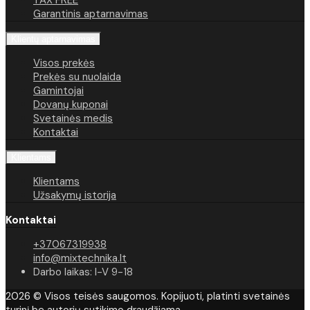
TAX FREE
Garantinis aptarnavimas
Klientų aptarnavimas
Visos prekės
Prekės su nuolaida
Gamintojai
Dovanų kuponai
Svetainės medis
Kontaktai
Klientams
Klientams
Užsakymų istorija
Kontaktai
+37067319938
info@mixtechnika.lt
Darbo laikas: I-V 9-18
2026 © Visos teisės saugomos. Kopijuoti, platinti svetainės