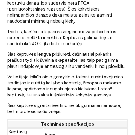
keptuvių danga, jos sudėtyje nėra PFOA
(perfluoroktaninės rūgšties). Šios kokybiškos
nelimpančios dangos dėka maistą galėsite gaminti
naudodami minimalų riebalų kiekį.
Tvirtos, karščiui atsparios sriegine mova pritvirtintos
rankenos nelūžta ir nekliba. Keptuves galima drąsiai
naudoti iki 240˚C įkaitintoje orkaitėje.
Šias keptuves lengva prižiūrėti, dažniausiai pakanka
prašluostyti tik švelnia skepetaite, jas taip pat galima
plauti indaplovėje ar tiesiog šiltu vandeniu ir indų plovikliu.
Vokietijoje įsikūrusioje gamykloje taikant nusistovėjusias
tradicijas ir aukštą kokybės kontrolę, žmogaus rankomis
liejama, apdirbama ir supakuojama kiekviena Lotan®
keptuvė, tai unikalus ir išskirtinės kokybės gaminys.
Šias keptuves greitai įvertino ne tik gurmanai namuose,
bet ir profesionalūs virėjai.
Techninės specfkacijos
Keptuvių