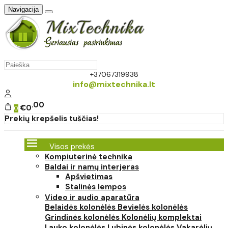
Navigacija
+37067319938
info@mixtechnika.lt
00
€0
0
Prekių krepšelis tuščias!
Visos prekės
Kompiuterinė technika
Baldai ir namų interjeras
Apšvietimas
Stalinės lempos
Video ir audio aparatūra
Belaidės kolonėlės
Bevielės kolonėlės
Grindinės kolonėlės
Kolonėlių komplektai
Lauko kolonėlės
Lubinės kolonėlės
Vakarėlių