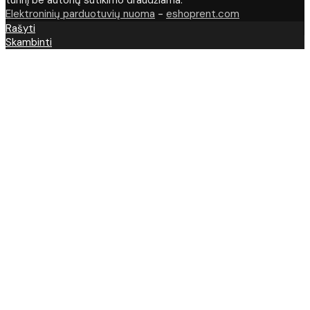
turinį be autorių sutikimo draudžiama.
Elektroninių parduotuvių nuoma
-
eshoprent.com
Rašyti
Skambinti