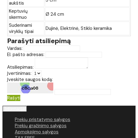
5 cm
aukštis
Keptuvių
Ø 24 cm
skermuo
Suderinami
Dujinė, Elektrinė, Stiklo keramika
viryklių tipai
Parašyti atsiliepimą
Vardas:
El. pašto adresas:
Atsiliepimas:
Įvertinimas:
Įveskite saugos kodą:
Rašyti
Informacija
Prekių pristatymo sąlygos
Prekių grąžinimo sąlygos
Apmokėjimo sąlygos