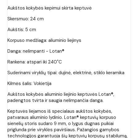
Aukštos kokybės kepimui skirta keptuvė
Skersmuo: 24 cm
Aukštis: 5 cm
Korpuso medžiaga: aliuminio liejinys
Danga: nelimpanti - Lotan®
Rankena: atspari iki 240˚C
Suderinami viryklių tipai: dujinė, elektrinė, stiklo keramika
Kilmės šalis: Vokietija
Aukštos kokybės aliuminio liejinio keptuvės Lotan®,
padengtos tvirta ir saugia nelimpančia danga.
Keptuvės liejamos iš specialaus aukštos kokybės,
patvaraus aliuminio lydinio. Lotan® keptuvių korpuso
sienelių storis sudaro 9 mm, o lygus dugnas puikiai
priglunda prie viryklės paviršiaus. Pažangios gamybos
technologijos garantuoja šių keptuvių korpusų stabilumą,