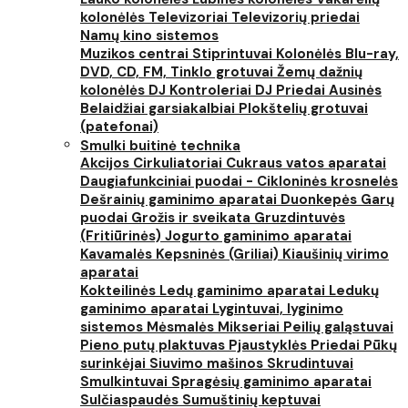
kolonėlės
Televizoriai
Televizorių priedai
Namų kino sistemos
Muzikos centrai
Stiprintuvai
Kolonėlės
Blu-ray,
DVD, CD, FM, Tinklo grotuvai
Žemų dažnių
kolonėlės
DJ Kontroleriai
DJ Priedai
Ausinės
Belaidžiai garsiakalbiai
Plokštelių grotuvai
(patefonai)
Smulki buitinė technika
Akcijos
Cirkuliatoriai
Cukraus vatos aparatai
Daugiafunkciniai puodai - Cikloninės krosnelės
Dešrainių gaminimo aparatai
Duonkepės
Garų
puodai
Grožis ir sveikata
Gruzdintuvės
(Fritiūrinės)
Jogurto gaminimo aparatai
Kavamalės
Kepsninės (Griliai)
Kiaušinių virimo
aparatai
Kokteilinės
Ledų gaminimo aparatai
Ledukų
gaminimo aparatai
Lygintuvai, lyginimo
sistemos
Mėsmalės
Mikseriai
Peilių galąstuvai
Pieno putų plaktuvas
Pjaustyklės
Priedai
Pūkų
surinkėjai
Siuvimo mašinos
Skrudintuvai
Smulkintuvai
Spragėsių gaminimo aparatai
Sulčiaspaudės
Sumuštinių keptuvai