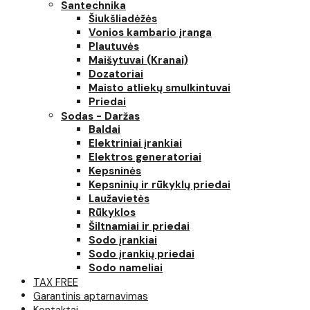
Santechnika
Šiukšliadėžės
Vonios kambario įranga
Plautuvės
Maišytuvai (Kranai)
Dozatoriai
Maisto atliekų smulkintuvai
Priedai
Sodas - Daržas
Baldai
Elektriniai įrankiai
Elektros generatoriai
Kepsninės
Kepsninių ir rūkyklų priedai
Laužavietės
Rūkyklos
Šiltnamiai ir priedai
Sodo įrankiai
Sodo įrankių priedai
Sodo nameliai
TAX FREE
Garantinis aptarnavimas
Kontaktai