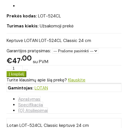
Prekės kodas:
LOT-524CL
Turimas kiekis:
Užsakomoji prekė
Keptuvė LOTAN LOT-524CL Classic 24 cm
Garantijos pratęsimas:
00
€47
su PVM
Turite klausimų apie šią prekę?
Klauskite
Gamintojas:
LOTAN
Aprašymas
Specifikacija
(0) Atsiliepimai
Lotan LOT-524CL Classic keptuvė 24 cm