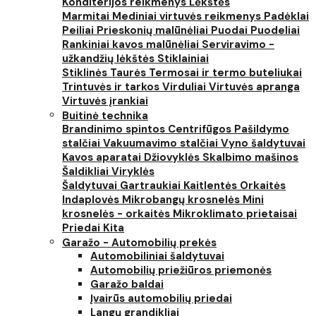
Konditerijos reikmenys
Lėkštės
Marmitai
Mediniai virtuvės reikmenys
Padėklai
Peiliai
Prieskonių malūnėliai
Puodai
Puodeliai
Rankiniai kavos malūnėliai
Serviravimo -
užkandžių lėkštės
Stiklainiai
Stiklinės
Taurės
Termosai ir termo buteliukai
Trintuvės ir tarkos
Virduliai
Virtuvės apranga
Virtuvės įrankiai
Buitinė technika
Brandinimo spintos
Centrifūgos
Pašildymo
stalčiai
Vakuumavimo stalčiai
Vyno šaldytuvai
Kavos aparatai
Džiovyklės
Skalbimo mašinos
Šaldikliai
Viryklės
Šaldytuvai
Gartraukiai
Kaitlentės
Orkaitės
Indaplovės
Mikrobangų krosnelės
Mini
krosnelės - orkaitės
Mikroklimato prietaisai
Priedai
Kita
Garažo - Automobilių prekės
Automobiliniai šaldytuvai
Automobilių priežiūros priemonės
Garažo baldai
Įvairūs automobilių priedai
Langų grandikliai