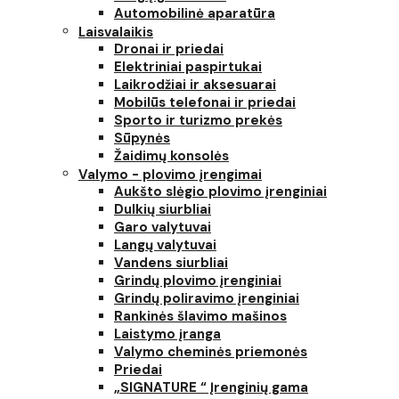
Automobilinė aparatūra
Laisvalaikis
Dronai ir priedai
Elektriniai paspirtukai
Laikrodžiai ir aksesuarai
Mobilūs telefonai ir priedai
Sporto ir turizmo prekės
Sūpynės
Žaidimų konsolės
Valymo - plovimo įrengimai
Aukšto slėgio plovimo įrenginiai
Dulkių siurbliai
Garo valytuvai
Langų valytuvai
Vandens siurbliai
Grindų plovimo įrenginiai
Grindų poliravimo įrenginiai
Rankinės šlavimo mašinos
Laistymo įranga
Valymo cheminės priemonės
Priedai
„SIGNATURE “ Įrenginių gama