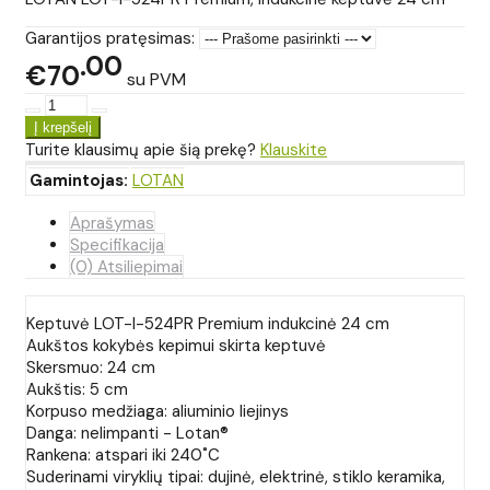
Garantijos pratęsimas:
00
€70
su PVM
Turite klausimų apie šią prekę?
Klauskite
Gamintojas:
LOTAN
Aprašymas
Specifikacija
(0) Atsiliepimai
Keptuvė LOT-I-524PR Premium indukcinė 24 cm
Aukštos kokybės kepimui skirta keptuvė
Skersmuo: 24 cm
Aukštis: 5 cm
Korpuso medžiaga: aliuminio liejinys
Danga: nelimpanti - Lotan®
Rankena: atspari iki 240˚C
Suderinami viryklių tipai: dujinė, elektrinė, stiklo keramika,