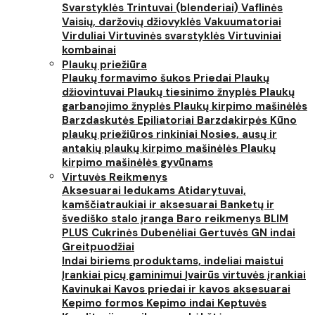
Svarstyklės
Trintuvai (blenderiai)
Vaflinės
Vaisių, daržovių džiovyklės
Vakuumatoriai
Virduliai
Virtuvinės svarstyklės
Virtuviniai
kombainai
Plaukų priežiūra
Plaukų formavimo šukos
Priedai
Plaukų
džiovintuvai
Plaukų tiesinimo žnyplės
Plaukų
garbanojimo žnyplės
Plaukų kirpimo mašinėlės
Barzdaskutės
Epiliatoriai
Barzdakirpės
Kūno
plaukų priežiūros rinkiniai
Nosies, ausų ir
antakių plaukų kirpimo mašinėlės
Plaukų
kirpimo mašinėlės gyvūnams
Virtuvės Reikmenys
Aksesuarai ledukams
Atidarytuvai,
kamščiatraukiai ir aksesuarai
Banketų ir
švediško stalo įranga
Baro reikmenys
BLIM
PLUS
Cukrinės
Dubenėliai
Gertuvės
GN indai
Greitpuodžiai
Indai biriems produktams, indeliai maistui
Įrankiai picų gaminimui
Įvairūs virtuvės įrankiai
Kavinukai
Kavos priedai ir kavos aksesuarai
Kepimo formos
Kepimo indai
Keptuvės