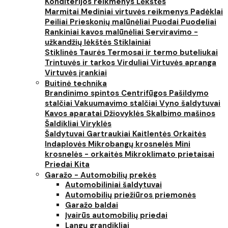
Konditerijos reikmenys
Lėkštės
Marmitai
Mediniai virtuvės reikmenys
Padėklai
Peiliai
Prieskonių malūnėliai
Puodai
Puodeliai
Rankiniai kavos malūnėliai
Serviravimo -
užkandžių lėkštės
Stiklainiai
Stiklinės
Taurės
Termosai ir termo buteliukai
Trintuvės ir tarkos
Virduliai
Virtuvės apranga
Virtuvės įrankiai
Buitinė technika
Brandinimo spintos
Centrifūgos
Pašildymo
stalčiai
Vakuumavimo stalčiai
Vyno šaldytuvai
Kavos aparatai
Džiovyklės
Skalbimo mašinos
Šaldikliai
Viryklės
Šaldytuvai
Gartraukiai
Kaitlentės
Orkaitės
Indaplovės
Mikrobangų krosnelės
Mini
krosnelės - orkaitės
Mikroklimato prietaisai
Priedai
Kita
Garažo - Automobilių prekės
Automobiliniai šaldytuvai
Automobilių priežiūros priemonės
Garažo baldai
Įvairūs automobilių priedai
Langų grandikliai