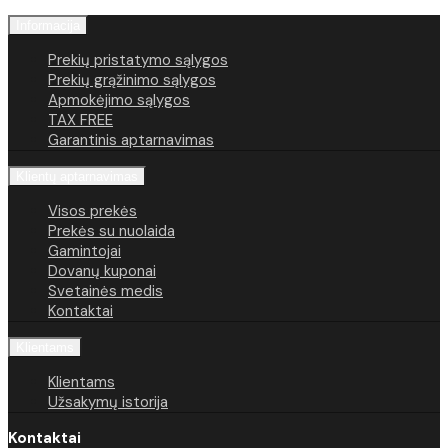
Informacija
Prekių pristatymo sąlygos
Prekių grąžinimo sąlygos
Apmokėjimo sąlygos
TAX FREE
Garantinis aptarnavimas
Klientų aptarnavimas
Visos prekės
Prekės su nuolaida
Gamintojai
Dovanų kuponai
Svetainės medis
Kontaktai
Klientams
Klientams
Užsakymų istorija
Kontaktai