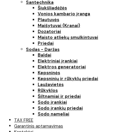
Santechnika
Šiukšliadėžės
Vonios kambario įranga
Plautuvės
Maišytuvai (Kranai)
Dozatoriai
Maisto atliekų smulkintuvai
Priedai
Sodas - Daržas
Baldai
Elektriniai įrankiai
Elektros generatoriai
Kepsninės
Kepsninių ir rūkyklų priedai
Laužavietės
Rūkyklos
Šiltnamiai ir priedai
Sodo įrankiai
Sodo įrankių priedai
Sodo nameliai
TAX FREE
Garantinis aptarnavimas
Kontaktai