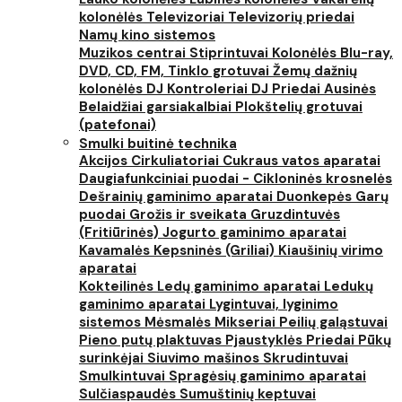
kolonėlės
Televizoriai
Televizorių priedai
Namų kino sistemos
Muzikos centrai
Stiprintuvai
Kolonėlės
Blu-ray,
DVD, CD, FM, Tinklo grotuvai
Žemų dažnių
kolonėlės
DJ Kontroleriai
DJ Priedai
Ausinės
Belaidžiai garsiakalbiai
Plokštelių grotuvai
(patefonai)
Smulki buitinė technika
Akcijos
Cirkuliatoriai
Cukraus vatos aparatai
Daugiafunkciniai puodai - Cikloninės krosnelės
Dešrainių gaminimo aparatai
Duonkepės
Garų
puodai
Grožis ir sveikata
Gruzdintuvės
(Fritiūrinės)
Jogurto gaminimo aparatai
Kavamalės
Kepsninės (Griliai)
Kiaušinių virimo
aparatai
Kokteilinės
Ledų gaminimo aparatai
Ledukų
gaminimo aparatai
Lygintuvai, lyginimo
sistemos
Mėsmalės
Mikseriai
Peilių galąstuvai
Pieno putų plaktuvas
Pjaustyklės
Priedai
Pūkų
surinkėjai
Siuvimo mašinos
Skrudintuvai
Smulkintuvai
Spragėsių gaminimo aparatai
Sulčiaspaudės
Sumuštinių keptuvai