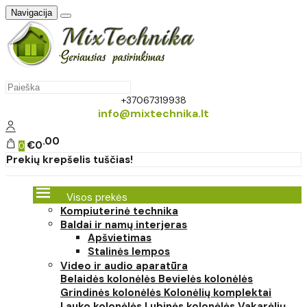
Navigacija
+37067319938
info@mixtechnika.lt
00
€0
0
Prekių krepšelis tuščias!
Visos prekės
Kompiuterinė technika
Baldai ir namų interjeras
Apšvietimas
Stalinės lempos
Video ir audio aparatūra
Belaidės kolonėlės
Bevielės kolonėlės
Grindinės kolonėlės
Kolonėlių komplektai
Lauko kolonėlės
Lubinės kolonėlės
Vakarėlių