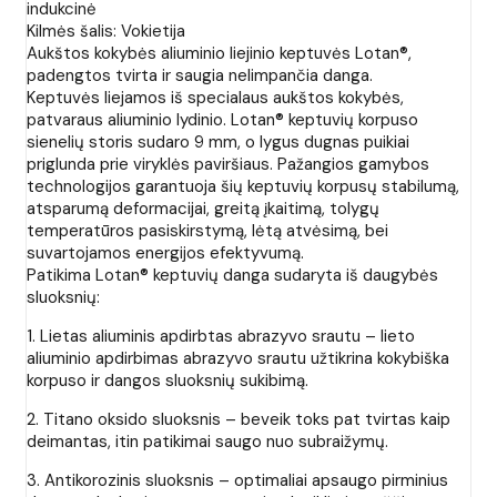
indukcinė
Kilmės šalis: Vokietija
Aukštos kokybės aliuminio liejinio keptuvės Lotan®,
padengtos tvirta ir saugia nelimpančia danga.
Keptuvės liejamos iš specialaus aukštos kokybės,
patvaraus aliuminio lydinio. Lotan® keptuvių korpuso
sienelių storis sudaro 9 mm, o lygus dugnas puikiai
priglunda prie viryklės paviršiaus. Pažangios gamybos
technologijos garantuoja šių keptuvių korpusų stabilumą,
atsparumą deformacijai, greitą įkaitimą, tolygų
temperatūros pasiskirstymą, lėtą atvėsimą, bei
suvartojamos energijos efektyvumą.
Patikima Lotan® keptuvių danga sudaryta iš daugybės
sluoksnių:
1. Lietas aliuminis apdirbtas abrazyvo srautu – lieto
aliuminio apdirbimas abrazyvo srautu užtikrina kokybiška
korpuso ir dangos sluoksnių sukibimą.
2. Titano oksido sluoksnis – beveik toks pat tvirtas kaip
deimantas, itin patikimai saugo nuo subraižymų.
3. Antikorozinis sluoksnis – optimaliai apsaugo pirminius