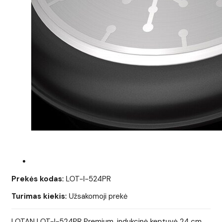
Prekės kodas:
LOT-I-524PR
Turimas kiekis:
Užsakomoji prekė
LOTAN LOT-I-524PR Premium, indukcinė keptuvė 24 cm