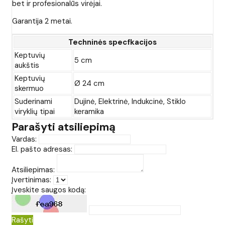
bet ir profesionalūs virėjai.
Garantija 2 metai.
Techninės specfkacijos
Keptuvių
5 cm
aukštis
Keptuvių
Ø 24 cm
skermuo
Suderinami
Dujinė, Elektrinė, Indukcinė, Stiklo
viryklių tipai
keramika
Parašyti atsiliepimą
Vardas:
El. pašto adresas:
Atsiliepimas:
Įvertinimas:
Įveskite saugos kodą:
Rašyti