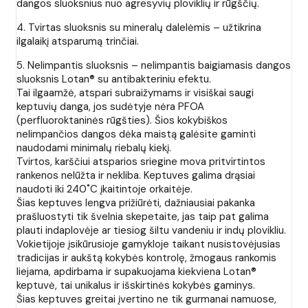
dangos sluoksnius nuo agresyvių ploviklių ir rūgščių.
4. Tvirtas sluoksnis su mineralų dalelėmis – užtikrina
ilgalaikį atsparumą trinčiai.
5. Nelimpantis sluoksnis – nelimpantis baigiamasis dangos
sluoksnis Lotan® su antibakteriniu efektu.
Tai ilgaamžė, atspari subraižymams ir visiškai saugi
keptuvių danga, jos sudėtyje nėra PFOA
(perfluoroktaninės rūgšties). Šios kokybiškos
nelimpančios dangos dėka maistą galėsite gaminti
naudodami minimalų riebalų kiekį.
Tvirtos, karščiui atsparios sriegine mova pritvirtintos
rankenos nelūžta ir nekliba. Keptuves galima drąsiai
naudoti iki 240˚C įkaitintoje orkaitėje.
Šias keptuves lengva prižiūrėti, dažniausiai pakanka
prašluostyti tik švelnia skepetaite, jas taip pat galima
plauti indaplovėje ar tiesiog šiltu vandeniu ir indų plovikliu.
Vokietijoje įsikūrusioje gamykloje taikant nusistovėjusias
tradicijas ir aukštą kokybės kontrolę, žmogaus rankomis
liejama, apdirbama ir supakuojama kiekviena Lotan®
keptuvė, tai unikalus ir išskirtinės kokybės gaminys.
Šias keptuves greitai įvertino ne tik gurmanai namuose,