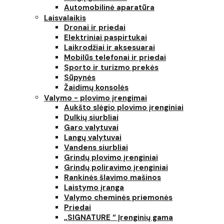
Automobilinė aparatūra
Laisvalaikis
Dronai ir priedai
Elektriniai paspirtukai
Laikrodžiai ir aksesuarai
Mobilūs telefonai ir priedai
Sporto ir turizmo prekės
Sūpynės
Žaidimų konsolės
Valymo - plovimo įrengimai
Aukšto slėgio plovimo įrenginiai
Dulkių siurbliai
Garo valytuvai
Langų valytuvai
Vandens siurbliai
Grindų plovimo įrenginiai
Grindų poliravimo įrenginiai
Rankinės šlavimo mašinos
Laistymo įranga
Valymo cheminės priemonės
Priedai
„SIGNATURE “ Įrenginių gama