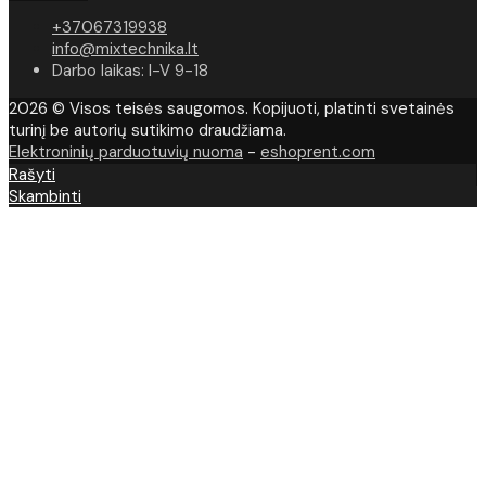
+37067319938
info@mixtechnika.lt
Darbo laikas: I-V 9-18
2026 © Visos teisės saugomos. Kopijuoti, platinti svetainės
turinį be autorių sutikimo draudžiama.
Elektroninių parduotuvių nuoma
-
eshoprent.com
Rašyti
Skambinti